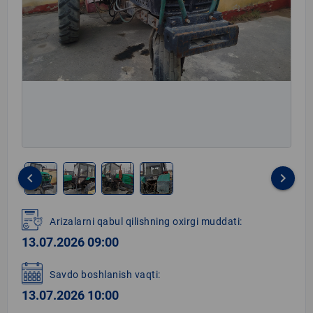
keyboard_arrow_left
keyboard_arrow_right
Item
1
Arizalarni qabul qilishning oxirgi muddati:
of
13.07.2026 09:00
4
Savdo boshlanish vaqti:
13.07.2026 10:00