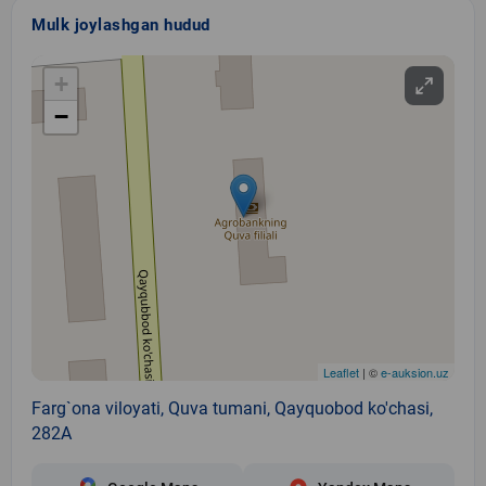
Mulk joylashgan hudud
+
−
Leaflet
| ©
e-auksion.uz
Farg`ona viloyati, Quva tumani, Qayquobod ko'chasi,
282A