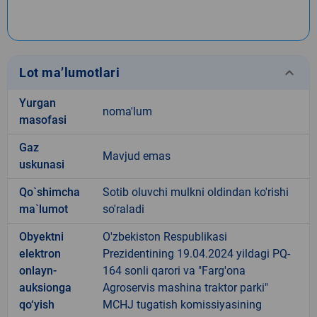
keyboard_arrow_down
Lot ma’lumotlari
Yurgan
noma'lum
masofasi
Gaz
Mavjud emas
uskunasi
Qo`shimcha
Sotib oluvchi mulkni oldindan ko'rishi
ma`lumot
so'raladi
Obyektni
O'zbekiston Respublikasi
elektron
Prezidentining 19.04.2024 yildagi PQ-
onlayn-
164 sonli qarori va "Farg'ona
auksionga
Agroservis mashina traktor parki"
qo‘yish
MCHJ tugatish komissiyasining