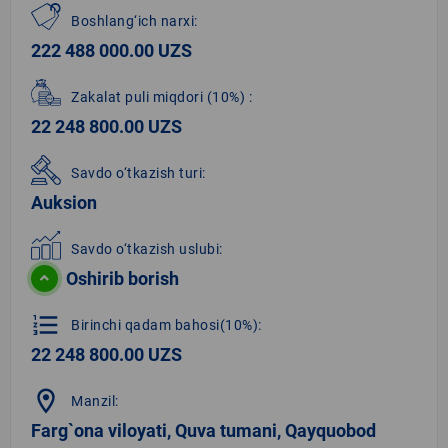
Boshlang‘ich narxi:
222 488 000.00 UZS
Zakalat puli miqdori
(10%)
:
22 248 800.00 UZS
Savdo o‘tkazish turi:
Auksion
Savdo o‘tkazish uslubi:
Oshirib borish
format_list_numbered
Birinchi qadam bahosi(10%):
22 248 800.00 UZS
location_on
Manzil:
Farg`ona viloyati, Quva tumani, Qayquobod