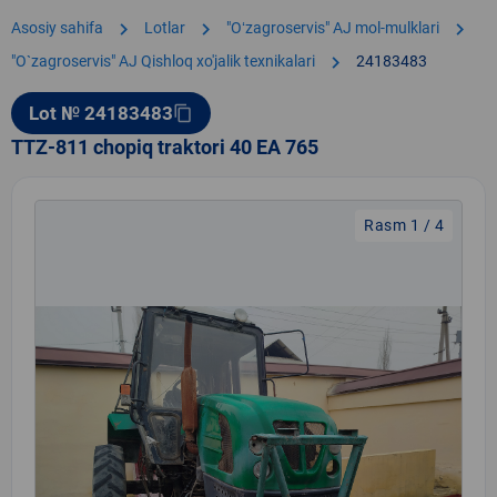
chevron_right
chevron_right
chevron_right
Asosiy sahifa
Lotlar
"Oʻzagroservis" AJ mol-mulklari
chevron_right
"O`zagroservis" AJ Qishloq xo'jalik texnikalari
24183483
Lot № 24183483
content_copy
TTZ-811 chopiq traktori 40 EA 765
Rasm 1 / 4