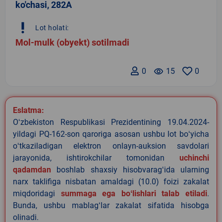
ko'chasi, 282A
priority_high
Lot holati:
Mol-mulk (obyekt) sotilmadi
0
remove_red_eye
15
0
Eslatma:
Oʻzbekiston Respublikasi Prezidentining 19.04.2024-
yildagi PQ-162-son qaroriga asosan ushbu lot boʻyicha
oʻtkaziladigan elektron onlayn-auksion savdolari
jarayonida, ishtirokchilar tomonidan
uchinchi
qadamdan
boshlab shaxsiy hisobvaragʻida ularning
narx taklifiga nisbatan amaldagi (10.0) foizi zakalat
miqdoridagi
summaga ega boʻlishlari talab etiladi
.
Bunda, ushbu mablagʻlar zakalat sifatida hisobga
olinadi.