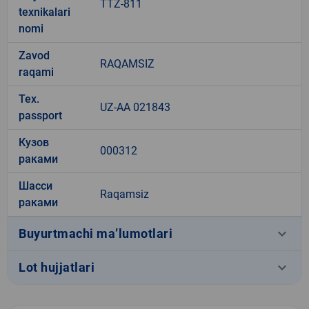
TTZ-811
texnikalari
nomi
Zavod
RAQAMSIZ
raqami
Tex.
UZ-AA 021843
passport
Кузов
000312
раками
Шасси
Raqamsiz
раками
keyboard_arrow_down
Buyurtmachi ma’lumotlari
keyboard_arrow_down
Lot hujjatlari