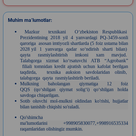
Muhim ma’lumotlar:
Mazkur texnikani O‘zbekiston Respublikasi
Prezidentining 2018 yil 4 yanvardagi PQ-3459-sonli
qaroriga asosan imtiyozli shartlarda (5 foiz ustama bilan
2028 yil 1 yanvarga qadar so‘ndirish sharti bilan)
qayta rasmiylashtirish imkoni xam mavjud.
Talabgorga xizmat ko‘rsatuvchi ATB “Agrobank”
filiali tomnidan kredit ajratish uchun kafolat berilgan
taqdirda,
texnika auksion savdolaridan olinib,
talabgorga qayta rasmiylashtirib beriladi.
Mulkning baholangan qiymatiga 12 foiz
QQS (qoʻshilgan qiymat soligʻi) qoʻshilgan holda
savdoga chiqarilgan.
Sotib oluvchi mol-mulkni oldindan ko'rishi, hujjatlar
bilan tanishib chiqishi so'raladi.
Qo'shimcha
ma'lumotlarini +998905830077,+998916535334
raqamlaridan olishingiz mumkin.