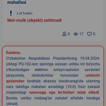
mahallasi
priority_high
Lot holati:
Mol-mulk (obyekt) sotilmadi
0
remove_red_eye
17
0
Eslatma:
O‘zbekiston Respublikasi Prezidentining 19.04.2024-
yildagi PQ-162-son qaroriga asosan ushbu lot bo‘yicha
o‘tkaziladigan elektron onlayn-auksion savdolari
jarayonida, ishtirokchilar tomonidan
uchinchi
qadamdan
boshlab shaxsiy hisobvarag‘ida ularning
narx taklifiga nisbatan amaldagi (10.0) foizi zakalat
miqdoridagi
summaga ega bo‘lishlari talab etiladi
.
Bunda, ushbu mablag‘lar zakalat sifatida hisobga
olinadi.