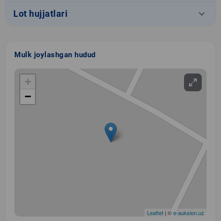
keyboard_arrow_down
Lot hujjatlari
Mulk joylashgan hudud
+
−
Leaflet
| ©
e-auksion.uz