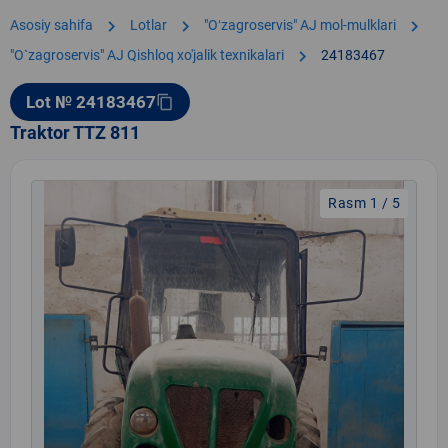
chevron_right
chevron_right
chevron_right
Asosiy sahifa
Lotlar
"Oʻzagroservis" AJ mol-mulklari
chevron_right
"O`zagroservis" AJ Qishloq xo'jalik texnikalari
24183467
Lot № 24183467
content_copy
Traktor TTZ 811
Rasm 1 / 5