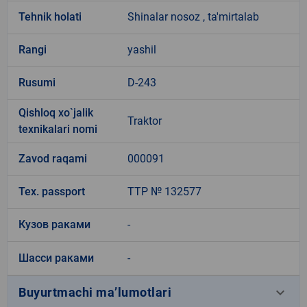
Tehnik holati
Shinalar nosoz , ta'mirtalab
Rangi
yashil
Rusumi
D-243
Qishloq xo`jalik
Traktor
texnikalari nomi
Zavod raqami
000091
Tex. passport
TTP № 132577
Кузов раками
-
Шасси раками
-
keyboard_arrow_down
Buyurtmachi ma’lumotlari