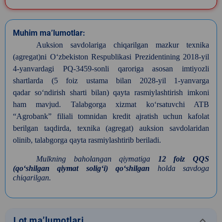
Muhim ma’lumotlar:
Auksion savdolariga chiqarilgan mazkur texnika
(agregat)ni O‘zbekiston Respublikasi Prezidentining 2018-yil
4-yanvardagi PQ-3459-sonli qaroriga asosan imtiyozli
shartlarda (5 foiz ustama bilan 2028-yil 1-yanvarga
qadar so‘ndirish sharti bilan) qayta rasmiylashtirish imkoni
ham mavjud. Talabgorga xizmat ko‘rsatuvchi ATB
“Agrobank” filiali tomnidan kredit ajratish uchun kafolat
berilgan taqdirda, texnika (agregat) auksion savdolaridan
olinib, talabgorga qayta rasmiylashtirib beriladi.
Mulkning baholangan qiymatiga
12 foiz QQS
(qoʻshilgan qiymat soligʻi) qoʻshilgan
holda savdoga
chiqarilgan.
keyboard_arrow_down
Lot ma’lumotlari