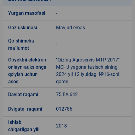
Yurgan masofasi
-
Gaz uskunasi
Mavjud emas
Qo`shimcha
-
ma`lumot
Obyektni elektron
"Qiziriq Agroservis MTP 2017"
onlayn-auksionga
MCHJ yagona ta'sischisining
qo‘yish uchun
2024 yil 12 iyuldagi №16-sonli
asos
qarori
Davlat raqami
75 EA 642
Dvigatel raqami
012786
Ishlab
2018
chiqarilgan yili