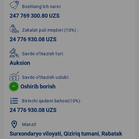
Boshlang‘ich narxi:
247 769 300.80 UZS
Zakalat puli miqdori
(10%)
:
24 776 930.08 UZS
Savdo o‘tkazish turi:
Auksion
Savdo o‘tkazish uslubi:
Oshirib borish
format_list_numbered
Birinchi qadam bahosi(10%):
24 776 930.08 UZS
location_on
Manzil:
Surxondaryo viloyati, Qiziriq tumani, Rabatak