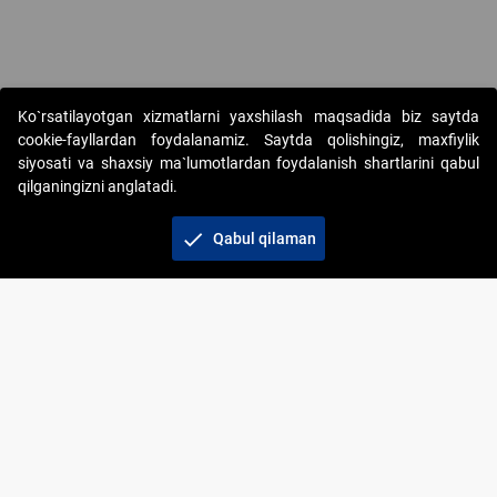
Copyright © 2017-2026. "Elektron onlayn-auksionlarni tashkil etish"
Ko`rsatilayotgan xizmatlarni yaxshilash maqsadida biz saytda
AJ. Barcha huquqlar himoyalangan
cookie-fayllardan foydalanamiz. Saytda qolishingiz, maxfiylik
siyosati va shaxsiy ma`lumotlardan foydalanish shartlarini qabul
qilganingizni anglatadi.
check
Qabul qilaman
+998 71 202-21-11
Veb-saytdagi axborot materiallaridan boshqa
shaxslar foydalanganda jamiyatning korporativ veb-
saytiga majburiy havolalar ko‘rsatilishi kerak