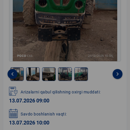
keyboard_arrow_left
keyboard_arrow_right
Item
1
Arizalarni qabul qilishning oxirgi muddati:
of
13.07.2026 09:00
5
Savdo boshlanish vaqti:
13.07.2026 10:00