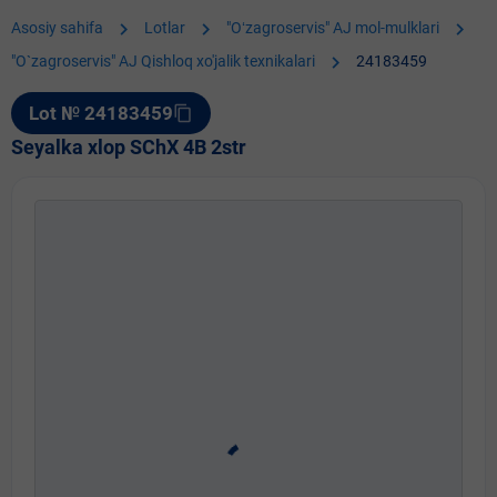
chevron_right
chevron_right
chevron_right
Asosiy sahifa
Lotlar
"Oʻzagroservis" AJ mol-mulklari
chevron_right
"O`zagroservis" AJ Qishloq xo'jalik texnikalari
24183459
Lot № 24183459
content_copy
Seyalka xlop SChX 4B 2str