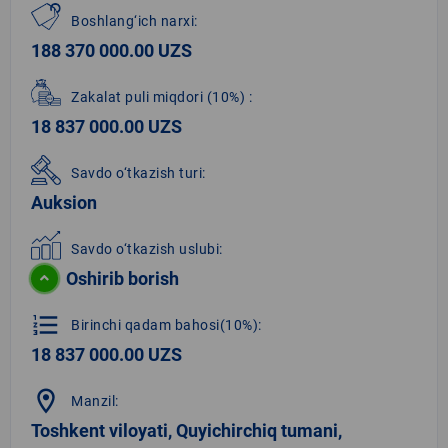
Boshlang‘ich narxi:
188 370 000.00 UZS
Zakalat puli miqdori
(10%)
:
18 837 000.00 UZS
Savdo o‘tkazish turi:
Auksion
Savdo o‘tkazish uslubi:
Oshirib borish
format_list_numbered
Birinchi qadam bahosi(10%):
18 837 000.00 UZS
location_on
Manzil:
Toshkent viloyati, Quyichirchiq tumani,