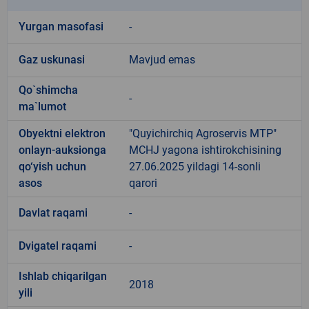
Yurgan masofasi
-
Gaz uskunasi
Mavjud emas
Qo`shimcha
-
ma`lumot
Obyektni elektron
"Quyichirchiq Agroservis MTP"
onlayn-auksionga
MCHJ yagona ishtirokchisining
qo‘yish uchun
27.06.2025 yildagi 14-sonli
asos
qarori
Davlat raqami
-
Dvigatel raqami
-
Ishlab chiqarilgan
2018
yili