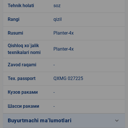
Tehnik holati
soz
Rangi
qizil
Rusumi
Planter-4x
Qishloq xo`jalik
Planter-4x
texnikalari nomi
Zavod raqami
-
Tex. passport
QXMG 027225
Кузов раками
-
Шасси раками
-
keyboard_arrow_down
Buyurtmachi ma’lumotlari