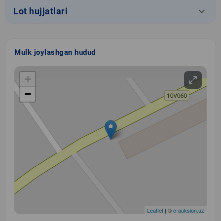
keyboard_arrow_down
Lot hujjatlari
Mulk joylashgan hudud
+
−
Leaflet
| ©
e-auksion.uz