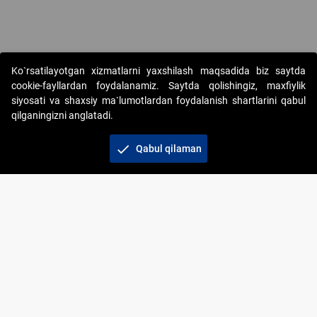
Copyright © 2017-2026. "Elektron onlayn-auksionlarni tashkil etish"
Ko`rsatilayotgan xizmatlarni yaxshilash maqsadida biz saytda
AJ. Barcha huquqlar himoyalangan
cookie-fayllardan foydalanamiz. Saytda qolishingiz, maxfiylik
siyosati va shaxsiy ma`lumotlardan foydalanish shartlarini qabul
qilganingizni anglatadi.
check
Qabul qilaman
+998 71 202-21-11
Veb-saytdagi axborot materiallaridan boshqa
shaxslar foydalanganda jamiyatning korporativ veb-
saytiga majburiy havolalar ko‘rsatilishi kerak