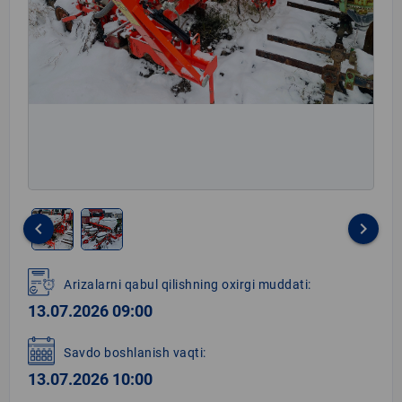
keyboard_arrow_left
keyboard_arrow_right
Item
1
Arizalarni qabul qilishning oxirgi muddati:
of
13.07.2026 09:00
2
Savdo boshlanish vaqti:
13.07.2026 10:00