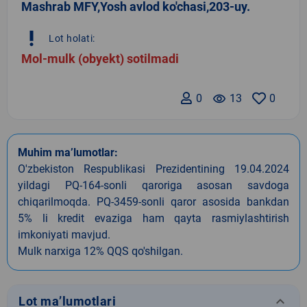
Mashrab MFY,Yosh avlod ko'chasi,203-uy.
priority_high
Lot holati:
Mol-mulk (obyekt) sotilmadi
0
remove_red_eye
13
0
Muhim ma’lumotlar:
O'zbekiston Respublikasi Prezidentining 19.04.2024
yildagi PQ-164-sonli qaroriga asosan savdoga
chiqarilmoqda. PQ-3459-sonli qaror asosida bankdan
5% li kredit evaziga ham qayta rasmiylashtirish
imkoniyati mavjud.
Mulk narxiga 12% QQS qo'shilgan.
keyboard_arrow_down
Lot ma’lumotlari