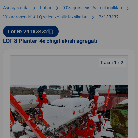
chevron_right
chevron_right
chevron_right
Asosiy sahifa
Lotlar
"Oʻzagroservis" AJ mol-mulklari
chevron_right
"O`zagroservis" AJ Qishloq xo'jalik texnikalari
24183432
Lot № 24183432
content_copy
LOT-8:Planter-4x chigit ekish agregati
Rasm 1 / 2