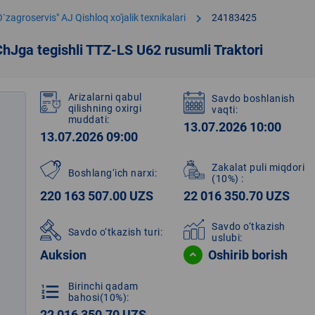
chevron_right
O`zagroservis" AJ Qishloq xo'jalik texnikalari
24183425
Jga tegishli TTZ-LS U62 rusumli Traktori
Arizalarni qabul
Savdo boshlanish
qilishning oxirgi
vaqti:
muddati:
13.07.2026 10:00
13.07.2026 09:00
Zakalat puli miqdori
Boshlang‘ich narxi:
(10%)
:
220 163 507.00 UZS
22 016 350.70 UZS
Savdo o‘tkazish
Savdo o‘tkazish turi:
uslubi:
Auksion
Oshirib borish
Birinchi qadam
format_list_numbered
bahosi(10%):
22 016 350.70 UZS