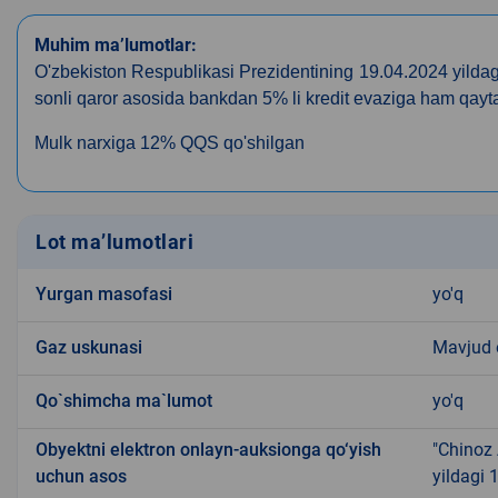
Muhim ma’lumotlar:
O'zbekiston Respublikasi Prezidentining 19.04.2024 yild
sonli qaror asosida bankdan 5% li kredit evaziga ham qayta
Mulk narxiga 12% QQS qo'shilgan
Lot ma’lumotlari
Yurgan masofasi
yo'q
Gaz uskunasi
Mavjud
Qo`shimcha ma`lumot
yo'q
Obyektni elektron onlayn-auksionga qo‘yish
"Chinoz
uchun asos
yildagi 