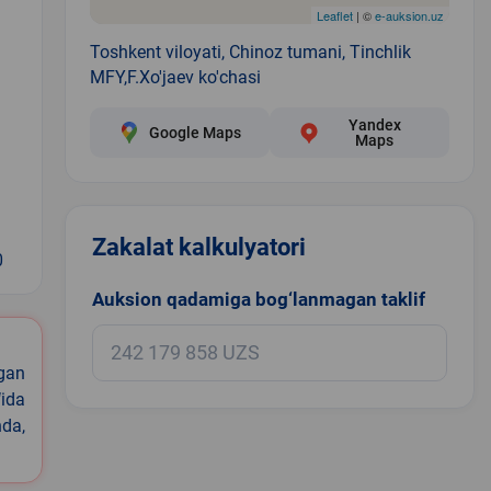
Leaflet
| ©
e-auksion.uz
Toshkent viloyati, Chinoz tumani, Tinchlik
MFY,F.Xo'jaev ko'chasi
Yandex
Google Maps
Maps
Zakalat kalkulyatori
0
Auksion qadamiga bog‘lanmagan taklif
igan
ida
nda,