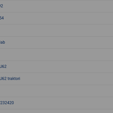
92
54
lab
 U62
62 traktori
232420