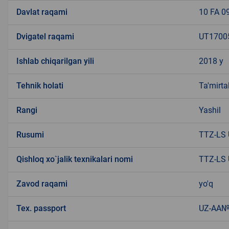
Davlat raqami
10 FA 0
Dvigatel raqami
UT1700
Ishlab chiqarilgan yili
2018 y
Tehnik holati
Ta'mirta
Rangi
Yashil
Rusumi
TTZ-LS
Qishloq xo`jalik texnikalari nomi
TTZ-LS U
Zavod raqami
yo'q
Tex. passport
UZ-AA№