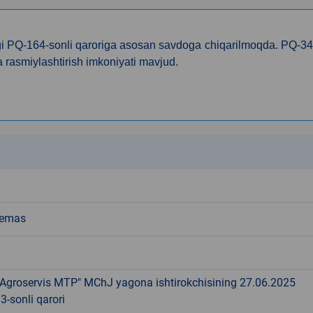
agi PQ-164-sonli qaroriga asosan savdoga chiqarilmoqda. PQ-3
 rasmiylashtirish imkoniyati mavjud.
k
 emas
 Agroservis MTP" MChJ yagona ishtirokchisining 27.06.2025
13-sonli qarori