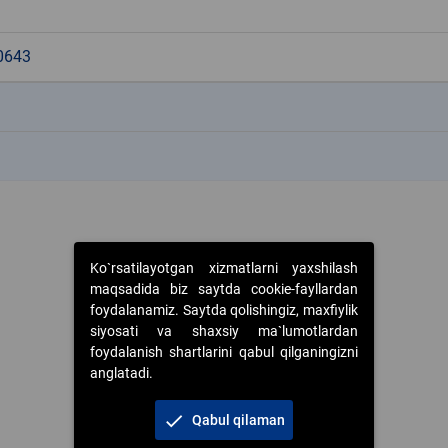
0643
k
k
Ko`rsatilayotgan xizmatlarni yaxshilash
maqsadida biz saytda cookie-fayllardan
foydalanamiz. Saytda qolishingiz, maxfiylik
siyosati va shaxsiy ma`lumotlardan
foydalanish shartlarini qabul qilganingizni
anglatadi.
check
Qabul qilaman