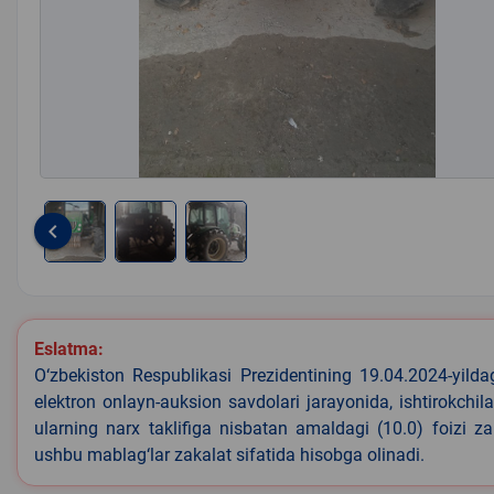
keyboard_arrow_left
Item
1
of
3
Eslatma:
O‘zbekiston Respublikasi Prezidentining 19.04.2024-yild
elektron onlayn-auksion savdolari jarayonida, ishtirokchi
ularning narx taklifiga nisbatan amaldagi (10.0) foizi z
ushbu mablag‘lar zakalat sifatida hisobga olinadi.