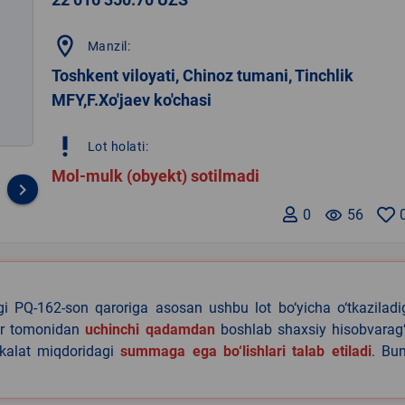
location_on
Manzil:
Toshkent viloyati, Chinoz tumani, Tinchlik
MFY,F.Xo'jaev ko'chasi
priority_high
Lot holati:
Mol-mulk (obyekt) sotilmadi
keyboard_arrow_right
0
remove_red_eye
56
agi PQ-162-son qaroriga asosan ushbu lot bo‘yicha o‘tkazilad
lar tomonidan
uchinchi qadamdan
boshlab shaxsiy hisobvarag‘
akalat miqdoridagi
summaga ega bo‘lishlari talab etiladi
. Bu