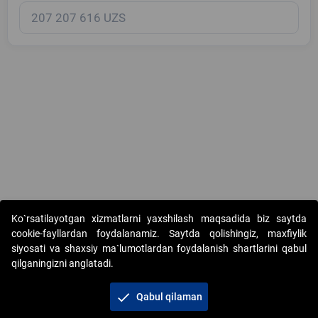
Copyright © 2017-2026. "Elektron onlayn-auksionlarni tashkil etish"
Ko`rsatilayotgan xizmatlarni yaxshilash maqsadida biz saytda
AJ. Barcha huquqlar himoyalangan
cookie-fayllardan foydalanamiz. Saytda qolishingiz, maxfiylik
siyosati va shaxsiy ma`lumotlardan foydalanish shartlarini qabul
qilganingizni anglatadi.
check
Qabul qilaman
+998 71 202-21-11