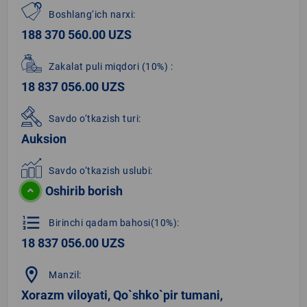
Boshlang‘ich narxi:
188 370 560.00 UZS
Zakalat puli miqdori
(10%)
:
18 837 056.00 UZS
Savdo o‘tkazish turi:
Auksion
Savdo o‘tkazish uslubi:
Oshirib borish
format_list_numbered
Birinchi qadam bahosi(10%):
18 837 056.00 UZS
location_on
Manzil:
Xorazm viloyati, Qo`shko`pir tumani,