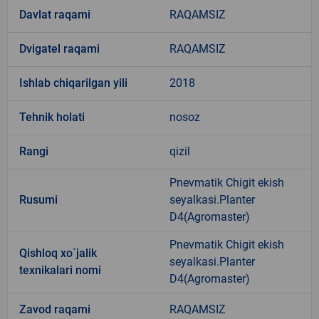
Davlat raqami
RAQAMSIZ
Dvigatel raqami
RAQAMSIZ
Ishlab chiqarilgan yili
2018
Tehnik holati
nosoz
Rangi
qizil
Pnevmatik Chigit ekish
Rusumi
seyalkasi.Planter
D4(Agromaster)
Pnevmatik Chigit ekish
Qishloq xo`jalik
seyalkasi.Planter
texnikalari nomi
D4(Agromaster)
Zavod raqami
RAQAMSIZ