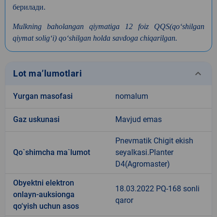
берилади
.
Mulkning baholangan qiymatiga 12 foiz QQS(qoʻshilgan
qiymat soligʻi) qoʻshilgan holda savdoga chiqarilgan.
keyboard_arrow_down
Lot ma’lumotlari
Yurgan masofasi
nomalum
Gaz uskunasi
Mavjud emas
Pnevmatik Chigit ekish
Qo`shimcha ma`lumot
seyalkasi.Planter
D4(Agromaster)
Obyektni elektron
18.03.2022 PQ-168 sonli
onlayn-auksionga
qaror
qo‘yish uchun asos