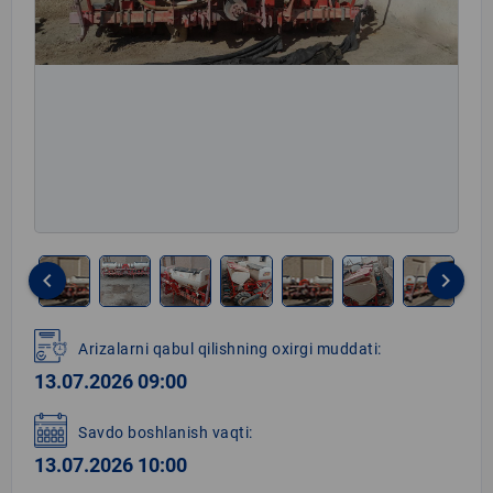
keyboard_arrow_left
keyboard_arrow_right
Item
1
Arizalarni qabul qilishning oxirgi muddati:
of
13.07.2026 09:00
7
Savdo boshlanish vaqti:
13.07.2026 10:00