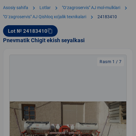
chevron_right
chevron_right
chevron_right
Asosiy sahifa
Lotlar
"Oʻzagroservis" AJ mol-mulklari
chevron_right
"O`zagroservis" AJ Qishloq xo'jalik texnikalari
24183410
Lot № 24183410
content_copy
Pnevmatik Chigit ekish seyalkasi
Rasm 1 / 7