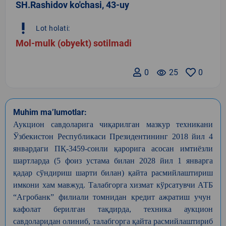
SH.Rashidov ko'chasi, 43-uy
priority_high
Lot holati:
Mol-mulk (obyekt) sotilmadi
0
remove_red_eye
25
0
Muhim ma’lumotlar:
Аукцион
савдоларига
чиқарилган
мазкур
техникани
Ўзбекистон
Республикаси
Президентининг
2018
йил
4
январдаги
ПҚ
-3459-
сонли
қарорига
асосан
имтиёзли
шартларда
(5
фоиз
устама
билан
2028
йил
1
январга
қадар
сўндириш
шарти
билан
)
қайта
расмийлаштириш
имкони
хам
мавжуд
.
Талабгорга
хизмат
кўрсатувчи
АТБ
“
Агробанк
”
филиали
томнидан
кредит
ажратиш
учун
кафолат
берилган
тақдирда
,
техника
аукцион
савдоларидан
олиниб
,
талабгорга
қайта
расмийлаштириб