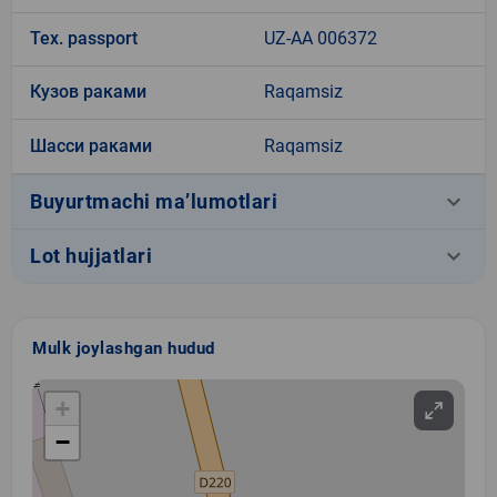
Tex. passport
UZ-AA 006372
Кузов раками
Raqamsiz
Шасси раками
Raqamsiz
keyboard_arrow_down
Buyurtmachi ma’lumotlari
keyboard_arrow_down
Lot hujjatlari
Mulk joylashgan hudud
+
−