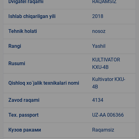
Dvigatel raqami
RAQAMSIZ
Ishlab chiqarilgan yili
2018
Tehnik holati
nosoz
Rangi
Yashil
KULTIVATOR
Rusumi
KXU-4B
Kultivator KXU-
Qishloq xo`jalik texnikalari nomi
4B
Zavod raqami
4134
Tex. passport
UZ-AA 006366
Кузов раками
Raqamsiz