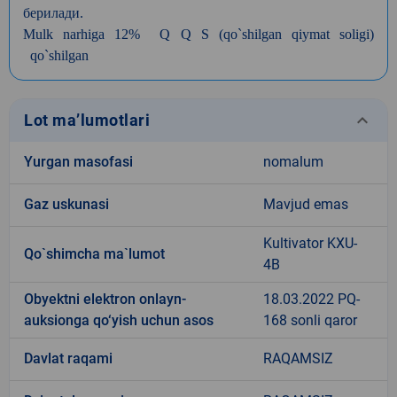
берилади
.
Mulk narhiga 12% Q Q S (qo`shilgan qiymat soligi)
qo`shilgan
keyboard_arrow_down
Lot ma’lumotlari
Yurgan masofasi
nomalum
Gaz uskunasi
Mavjud emas
Kultivator KXU-
Qo`shimcha ma`lumot
4B
Obyektni elektron onlayn-
18.03.2022 PQ-
auksionga qo‘yish uchun asos
168 sonli qaror
Davlat raqami
RAQAMSIZ