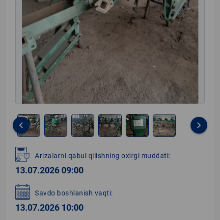
keyboard_arrow_left
keyboard_arrow_right
Item
1
Arizalarni qabul qilishning oxirgi muddati:
of
13.07.2026 09:00
6
Savdo boshlanish vaqti:
13.07.2026 10:00