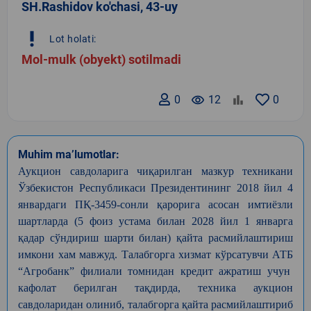
SH.Rashidov ko'chasi, 43-uy
priority_high
Lot holati:
Mol-mulk (obyekt) sotilmadi
0
remove_red_eye
12
0
Muhim ma’lumotlar:
Аукцион
савдоларига
чиқарилган
мазкур
техникани
Ўзбекистон
Республикаси
Президентининг
2018
йил
4
январдаги
ПҚ
-3459-
сонли
қарорига
асосан
имтиёзли
шартларда
(5
фоиз
устама
билан
2028
йил
1
январга
қадар
сўндириш
шарти
билан
)
қайта
расмийлаштириш
имкони
хам
мавжуд
.
Талабгорга
хизмат
кўрсатувчи
АТБ
“
Агробанк
”
филиали
томнидан
кредит
ажратиш
учун
кафолат
берилган
тақдирда
,
техника
аукцион
савдоларидан
олиниб
,
талабгорга
қайта
расмийлаштириб