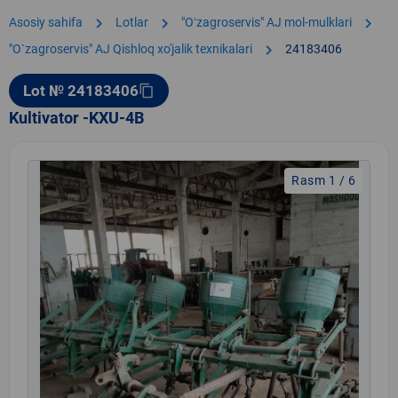
chevron_right
chevron_right
chevron_right
Asosiy sahifa
Lotlar
"Oʻzagroservis" AJ mol-mulklari
chevron_right
"O`zagroservis" AJ Qishloq xo'jalik texnikalari
24183406
Lot № 24183406
content_copy
Kultivator -KXU-4B
Rasm 1 / 6