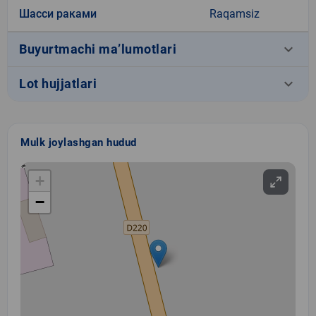
Шасси раками
Raqamsiz
keyboard_arrow_down
Buyurtmachi ma’lumotlari
keyboard_arrow_down
Lot hujjatlari
Mulk joylashgan hudud
+
−