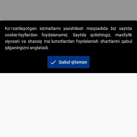
Ko`rsatilayotgan xizmatlarni yaxshilash maqsadida biz saytda
cookie-fayllardan foydalanamiz. Saytda qolishingiz, maxfiylik
siyosati va shaxsiy ma`lumotlardan foydalanish shartlarini qabul
qilganingizni anglatadi.
Copyright © 2017-2026. "Elektron onlayn-auksionlarni
tashkil etish" AJ. Barcha huquqlar himoyalangan
check
Qabul qilaman
To‘lov usullari