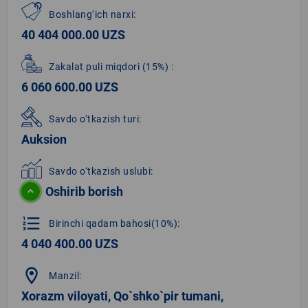
Boshlang‘ich narxi:
40 404 000.00 UZS
Zakalat puli miqdori
(15%)
:
6 060 600.00 UZS
Savdo o‘tkazish turi:
Auksion
Savdo o‘tkazish uslubi:
Oshirib borish
format_list_numbered
Birinchi qadam bahosi(10%):
4 040 400.00 UZS
location_on
Manzil:
Xorazm viloyati, Qo`shko`pir tumani,