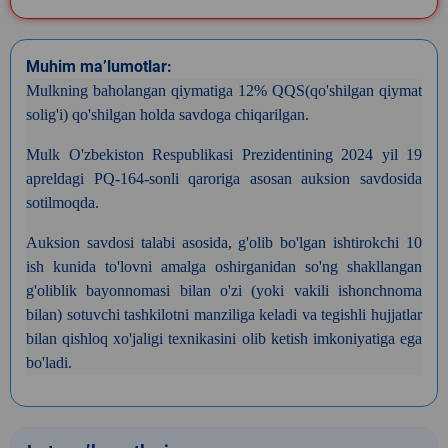
Muhim ma’lumotlar:
Mulk
ning
baholangan
qiymatiga 12% QQS(qo'shilgan qiymat
solig'i) qo'shilgan holda savdoga chiqarilgan.
Mulk O'zbekiston Respublikasi Prezidentining 2024 yil 19
apreldagi PQ-164-sonli qaroriga asosan auksion savdosida
sotilmoqda
.
Auksion savdosi talabi asosida, g'olib bo'lgan ishtirokchi 10
ish kunida to'lovni amalga oshirganidan so'ng shakllangan
g'oliblik bayonnomasi bilan o'zi
(yoki vakili ishonchnoma
bilan)
sotuvchi tashkilotni manziliga keladi va tegishli hujjatlar
bilan qishloq xo'jaligi texnikasini olib ketish imkoniyatiga ega
bo'ladi.