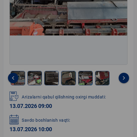
keyboard_arrow_left
keyboard_arrow_right
Item
1
Arizalarni qabul qilishning oxirgi muddati:
of
13.07.2026 09:00
6
Savdo boshlanish vaqti:
13.07.2026 10:00