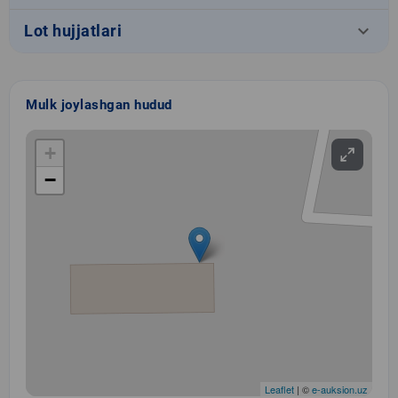
keyboard_arrow_down
Lot hujjatlari
Mulk joylashgan hudud
+
−
Leaflet
| ©
e-auksion.uz