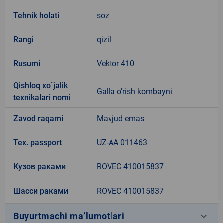
Tehnik holati
soz
Rangi
qizil
Rusumi
Vektor 410
Qishloq xo`jalik
Galla o'rish kombayni
texnikalari nomi
Zavod raqami
Mavjud emas
Tex. passport
UZ-AA 011463
Кузов раками
ROVEC 410015837
Шасси раками
ROVEC 410015837
keyboard_arrow_down
Buyurtmachi ma’lumotlari