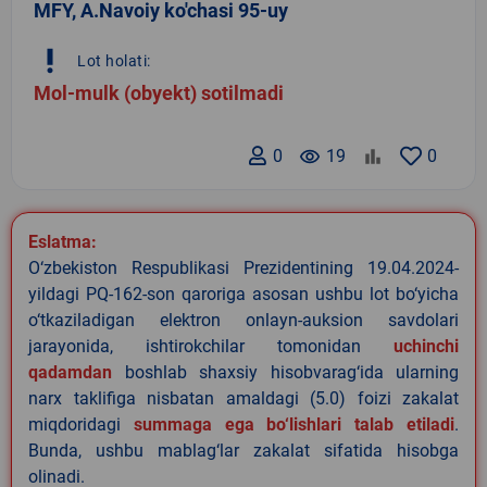
MFY, A.Navoiy ko'chasi 95-uy
priority_high
Lot holati:
Mol-mulk (obyekt) sotilmadi
0
remove_red_eye
19
0
Eslatma:
O‘zbekiston Respublikasi Prezidentining 19.04.2024-
yildagi PQ-162-son qaroriga asosan ushbu lot bo‘yicha
o‘tkaziladigan elektron onlayn-auksion savdolari
jarayonida, ishtirokchilar tomonidan
uchinchi
qadamdan
boshlab shaxsiy hisobvarag‘ida ularning
narx taklifiga nisbatan amaldagi (5.0) foizi zakalat
miqdoridagi
summaga ega bo‘lishlari talab etiladi
.
Bunda, ushbu mablag‘lar zakalat sifatida hisobga
olinadi.