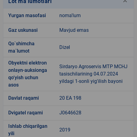
keyboard_arrow_down
Lot ma’lumotlari
Yurgan masofasi
noma'lum
Gaz uskunasi
Mavjud emas
Qo`shimcha
Dizel
ma`lumot
Obyektni elektron
Sirdaryo Agroservis MTP MCHJ
onlayn-auksionga
tasischilarining 04.07.2024
qo‘yish uchun
yildagi 1-sonli yig'ilish bayoni
asos
Davlat raqami
20 EA 198
Dvigatel raqami
J0646628
Ishlab chiqarilgan
2019
yili