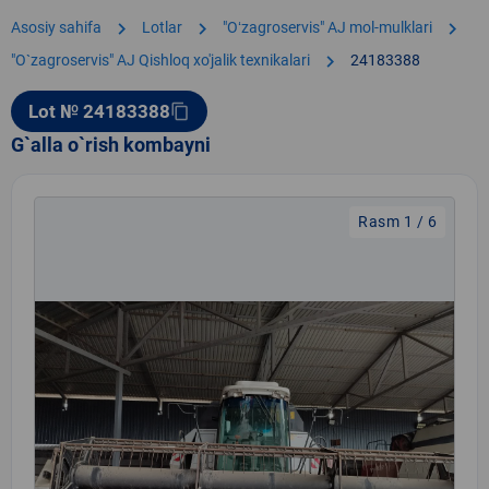
chevron_right
chevron_right
chevron_right
Asosiy sahifa
Lotlar
"Oʻzagroservis" AJ mol-mulklari
chevron_right
"O`zagroservis" AJ Qishloq xo'jalik texnikalari
24183388
Lot № 24183388
content_copy
G`alla o`rish kombayni
Rasm 1 / 6