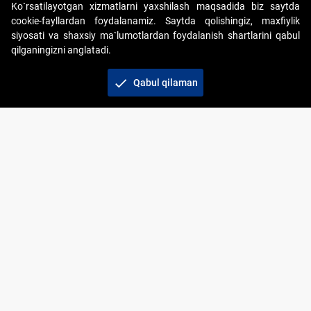
Ko`rsatilayotgan xizmatlarni yaxshilash maqsadida biz saytda
cookie-fayllardan foydalanamiz. Saytda qolishingiz, maxfiylik
siyosati va shaxsiy ma`lumotlardan foydalanish shartlarini qabul
qilganingizni anglatadi.
Copyright © 2017-2026. "Elektron onlayn-auksionlarni
tashkil etish" AJ. Barcha huquqlar himoyalangan
check
Qabul qilaman
To‘lov usullari
Bog‘lanish