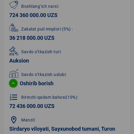
Boshlang‘ich narxi:
724 360 000.00 UZS
Zakalat puli miqdori
(5%)
:
36 218 000.00 UZS
Savdo o‘tkazish turi:
Auksion
Savdo o‘tkazish uslubi:
Oshirib borish
format_list_numbered
Birinchi qadam bahosi(10%):
72 436 000.00 UZS
location_on
Manzil:
Sirdaryo viloyati, Sayxunobod tumani, Turon