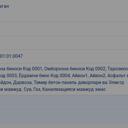
аган
:01:01:0047
на биноси Код 0001, Омборхона биноси Код 0002, Тарозихо
од 0003, Ёрдамчи бино Код 0004, Айвон1, Айвон2, Асфальт 
йдон, Дарвоза, Темир бетон панель деворлари ва Электр
и мавжуд. Сув, Газ, Канализацияси мавжуд эмас
k
k