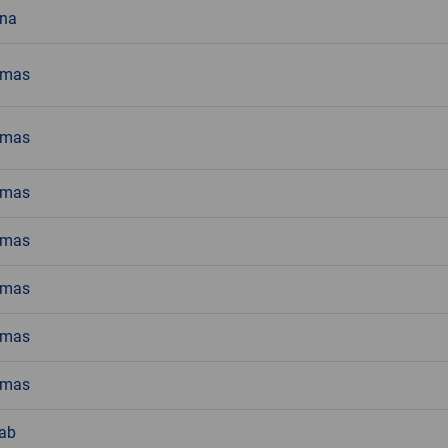
na
emas
emas
emas
emas
emas
emas
emas
lab