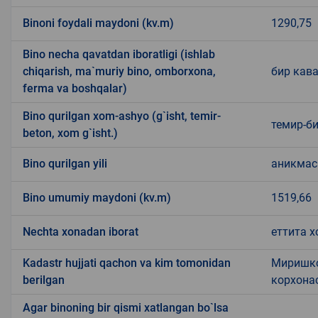
Binoni foydali maydoni (kv.m)
1290,75
Bino necha qavatdan iboratligi (ishlab
chiqarish, ma`muriy bino, omborxona,
бир кав
ferma va boshqalar)
Bino qurilgan xom-ashyo (g`isht, temir-
темир-би
beton, xom g`isht.)
Bino qurilgan yili
аникмас
Bino umumiy maydoni (kv.m)
1519,66
Nechta xonadan iborat
еттита х
Kadastr hujjati qachon va kim tomonidan
Миришко
berilgan
корхона
Agar binoning bir qismi xatlangan bo`lsa