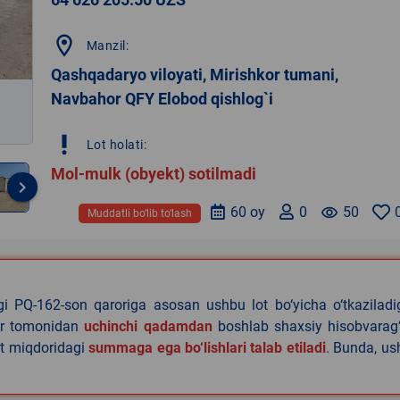
location_on
Manzil:
Qashqadaryo viloyati, Mirishkor tumani,
Navbahor QFY Elobod qishlog`i
priority_high
Lot holati:
Mol-mulk (obyekt) sotilmadi
keyboard_arrow_right
60 oy
0
remove_red_eye
50
Muddatli bo‘lib to‘lash
agi PQ-162-son qaroriga asosan ushbu lot bo‘yicha o‘tkazilad
lar tomonidan
uchinchi qadamdan
boshlab shaxsiy hisobvarag‘
lat miqdoridagi
summaga ega bo‘lishlari talab etiladi
. Bunda, u