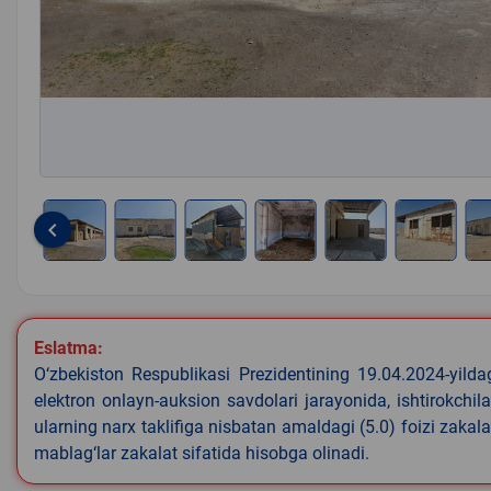
keyboard_arrow_left
Item
1
of
11
Eslatma:
O‘zbekiston Respublikasi Prezidentining 19.04.2024-yild
elektron onlayn-auksion savdolari jarayonida, ishtirokchi
ularning narx taklifiga nisbatan amaldagi (5.0) foizi zaka
mablag‘lar zakalat sifatida hisobga olinadi.