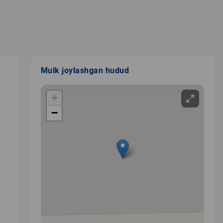
Mulk joylashgan hudud
+
−