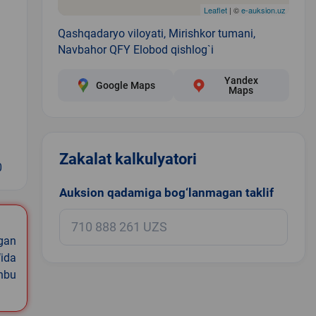
Leaflet
| ©
e-auksion.uz
Qashqadaryo viloyati, Mirishkor tumani,
Navbahor QFY Elobod qishlog`i
Yandex
Google Maps
Maps
Zakalat kalkulyatori
0
Auksion qadamiga bog‘lanmagan taklif
igan
ida
shbu