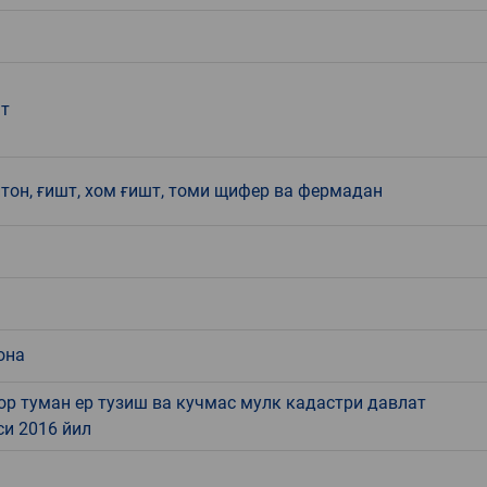
ат
тон, ғишт, хом ғишт, томи щифер ва фермадан
она
р туман ер тузиш ва кучмас мулк кадастри давлат
си 2016 йил