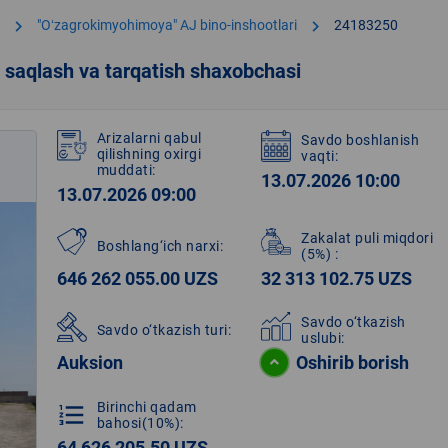
chevron_right
chevron_right
"Oʻzagrokimyohimoya" AJ bino-inshootlari
24183250
t saqlash va tarqatish shaxobchasi
Arizalarni qabul
Savdo boshlanish
qilishning oxirgi
vaqti:
muddati:
13.07.2026 10:00
13.07.2026 09:00
Zakalat puli miqdori
Boshlang‘ich narxi:
(5%)
:
646 262 055.00 UZS
32 313 102.75 UZS
Savdo o‘tkazish
Savdo o‘tkazish turi:
uslubi:
Auksion
Oshirib borish
Birinchi qadam
format_list_numbered
bahosi(10%):
64 626 205.50 UZS