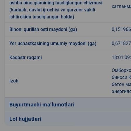
ushbu bino qismining tasdiqlangan chizmasi
хатланм
(kadastr, davlat ijrochisi va qarzdor vakili
ishtirokida tasdiqlangan holda)
Binoni qurilish osti maydoni (ga)
0,151966
Yer uchastkasining umumiy maydoni (ga)
0,671827
Kadastr raqami
18:01:09
Омборхо
биноси К
Izoh
бетон ма
энергияс
Buyurtmachi ma’lumotlari
Lot hujjatlari