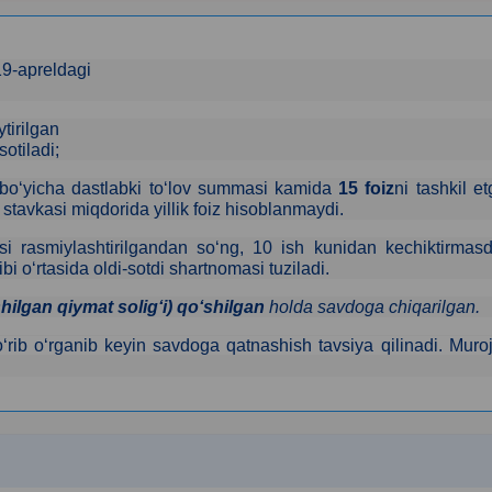
19-apreldagi
tirilgan
sotiladi
;
lar bo‘yicha dastlabki to‘lov summasi kamida
15 foiz
ni tashkil e
tavkasi miqdorida yillik foiz hisoblanmaydi.
si
rasmiylashtirilgandan so‘ng,
1
0 ish kunidan kechiktirmasd
i o‘rtasida oldi-sotdi shartnomasi tuziladi.
hilgan qiymat soligʻi) qoʻshilgan
holda savdoga chiqarilgan.
rib o‘rganib keyin savdoga qatnashish tavsiya qilinadi.
Muroj
k