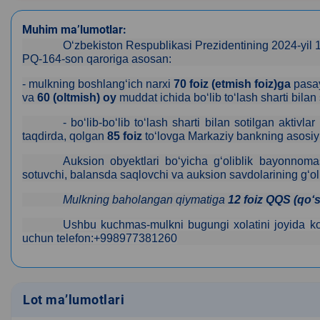
Muhim ma’lumotlar:
Oʻzbekiston Respublikasi Prezidentining 2024-yil 
PQ-164-son qaroriga asosan
:
-
mulkning boshlangʻich
narxi
70 foiz
(
et
mish foiz)ga
pasay
va
60 (oltmish) oy
muddat ichida boʻlib toʻlash sharti bilan 
- bo‘lib-bo‘lib to‘lash sharti bilan sotilgan aktiv
taqdirda, qolgan
85 foiz
toʻlov
ga Markaziy bankning asosiy s
Auksion
obyektlari
bo‘yicha
g‘oliblik
bayonnoma
sotuvchi, balansda saqlovchi va auksion savdolarining g‘olib
Mulkning baholangan qiymatiga
12 foiz QQS (qoʻs
Ushbu kuchmas-mulkni bugungi xolatini joyida ko‘
uchun telefon:+998977381260
Lot ma’lumotlari