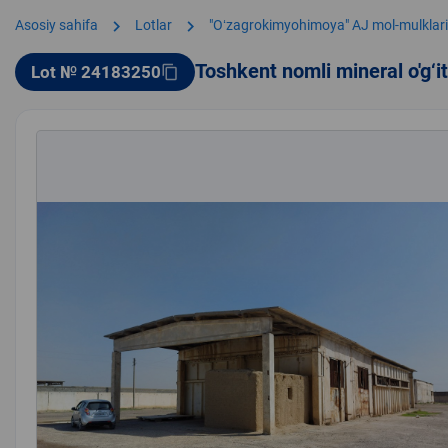
chevron_right
chevron_right
Asosiy sahifa
Lotlar
"Oʻzagrokimyohimoya" AJ mol-mulklari
Toshkent nomli mineral o'g‘i
Lot № 24183250
content_copy