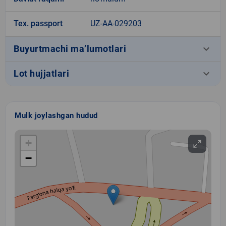
Tex. passport
UZ-AA-029203
keyboard_arrow_down
Buyurtmachi ma’lumotlari
keyboard_arrow_down
Lot hujjatlari
Mulk joylashgan hudud
+
−