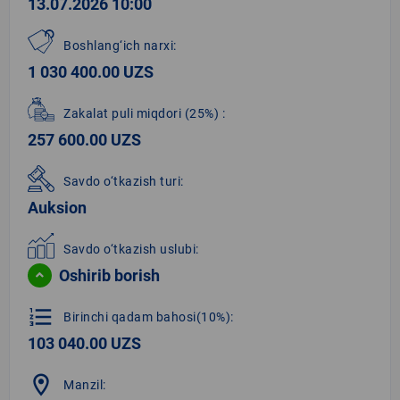
13.07.2026 10:00
Boshlang‘ich narxi:
1 030 400.00 UZS
Zakalat puli miqdori
(25%)
:
257 600.00 UZS
Savdo o‘tkazish turi:
Auksion
Savdo o‘tkazish uslubi:
Oshirib borish
format_list_numbered
Birinchi qadam bahosi(10%):
103 040.00 UZS
location_on
Manzil: