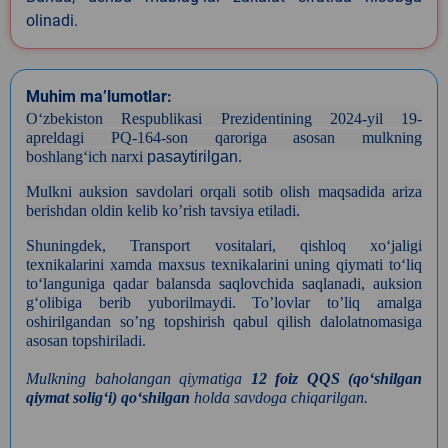
olinadi.
Muhim ma’lumotlar:
Oʻzbekiston Respublikasi Prezidentining 2024-yil 19-
apreldagi PQ-164-son qaroriga asosan mulkning
boshlangʻich narxi
pasaytirilgan
.
Mulkni auksion savdolari orqali sotib olish maqsadida ariza
berishdan oldin kelib ko’rish tavsiya etiladi.
Shuningdek, Transport vositalari, qishloq xo‘jaligi
texnikalarini xamda maxsus texnikalarini uning qiymati to‘liq
to‘languniga qadar balansda saqlovchida saqlanadi, auksion
g‘olibiga berib yuborilmaydi. To’lovlar to’liq amalga
oshirilgandan so’ng topshirish qabul qilish dalolatnomasiga
asosan topshiriladi.
Mulkning baholangan qiymatiga
12 foiz QQS (qoʻshilgan
qiymat soligʻi) qoʻshilgan
holda savdoga chiqarilgan.