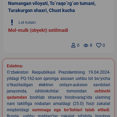
Namangan viloyati, To`raqo`rg`on tumani,
Turakurgon shaxri, Chust kucha
priority_high
Lot holati:
Mol-mulk (obyekt) sotilmadi
0
remove_red_eye
8
0
Eslatma:
Oʻzbekiston Respublikasi Prezidentining 19.04.2024-
yildagi PQ-162-son qaroriga asosan ushbu lot boʻyicha
oʻtkaziladigan elektron onlayn-auksion savdolari
jarayonida, ishtirokchilar tomonidan
uchinchi
qadamdan
boshlab shaxsiy hisobvaragʻida ularning
narx taklifiga nisbatan amaldagi (25.0) foizi zakalat
miqdoridagi
summaga ega boʻlishlari talab etiladi
.
Bunda, ushbu mablagʻlar zakalat sifatida hisobga