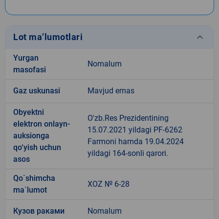
keyboard_arrow_down
Lot ma’lumotlari
Yurgan
Nomalum
masofasi
Gaz uskunasi
Mavjud emas
Obyektni
O'zb.Res Prezidentining
elektron onlayn-
15.07.2021 yildagi PF-6262
auksionga
Farmoni hamda 19.04.2024
qo‘yish uchun
yildagi 164-sonli qarori.
asos
Qo`shimcha
XOZ № 6-28
ma`lumot
Кузов раками
Nomalum