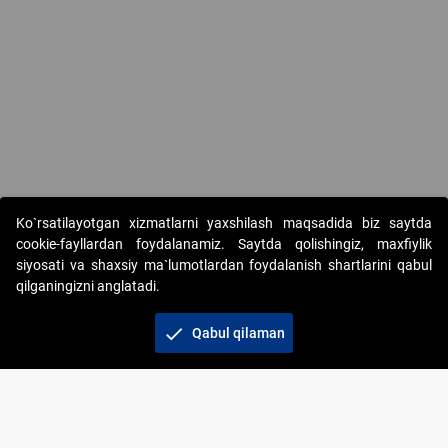
Copyright © 2017-2026. "Elektron onlayn-auksionlarni tashkil etish"
Ko`rsatilayotgan xizmatlarni yaxshilash maqsadida biz saytda
AJ. Barcha huquqlar himoyalangan
cookie-fayllardan foydalanamiz. Saytda qolishingiz, maxfiylik
siyosati va shaxsiy ma`lumotlardan foydalanish shartlarini qabul
qilganingizni anglatadi.
check
Qabul qilaman
+998 71 202-21-11
Veb-saytdagi axborot materiallaridan boshqa
shaxslar foydalanganda jamiyatning korporativ veb-