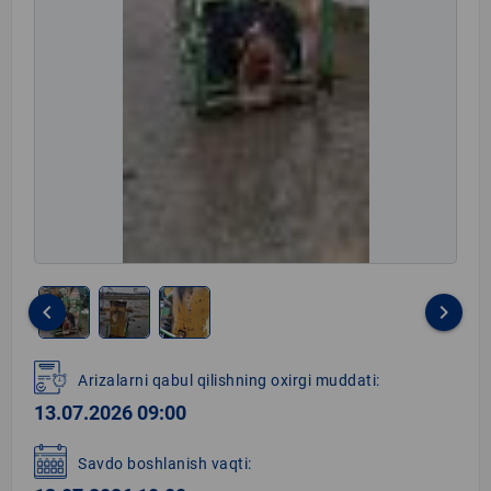
keyboard_arrow_left
keyboard_arrow_right
Item
1
Arizalarni qabul qilishning oxirgi muddati:
of
13.07.2026 09:00
3
Savdo boshlanish vaqti: