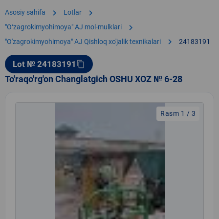
chevron_right
chevron_right
Asosiy sahifa
Lotlar
chevron_right
"Oʻzagrokimyohimoya" AJ mol-mulklari
chevron_right
"O'zagrokimyohimoya" AJ Qishloq xo'jalik texnikalari
24183191
Lot № 24183191
content_copy
To'raqo'rg'on Changlatgich OSHU XOZ № 6-28
Rasm 1 / 3