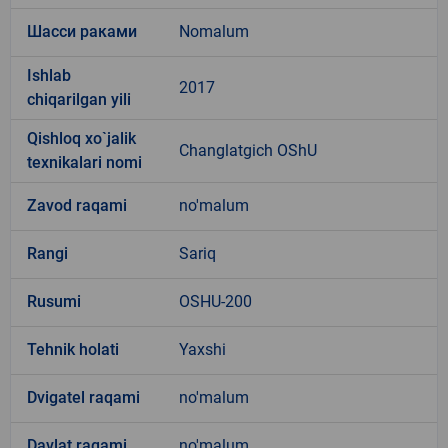
Шасси раками
Nomalum
Ishlab
2017
chiqarilgan yili
Qishloq xo`jalik
Changlatgich OShU
texnikalari nomi
Zavod raqami
no'malum
Rangi
Sariq
Rusumi
OSHU-200
Tehnik holati
Yaxshi
Dvigatel raqami
no'malum
Davlat raqami
no'malum