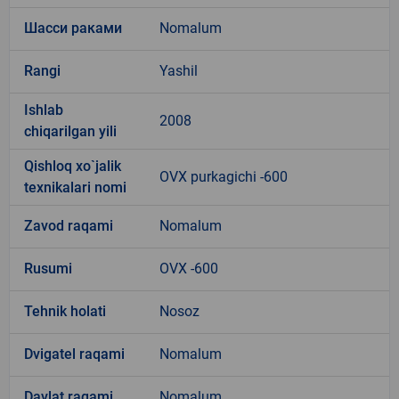
Шасси раками
Nomalum
Rangi
Yashil
Ishlab
2008
chiqarilgan yili
Qishloq xo`jalik
OVX purkagichi -600
texnikalari nomi
Zavod raqami
Nomalum
Rusumi
OVX -600
Tehnik holati
Nosoz
Dvigatel raqami
Nomalum
Davlat raqami
Nomalum