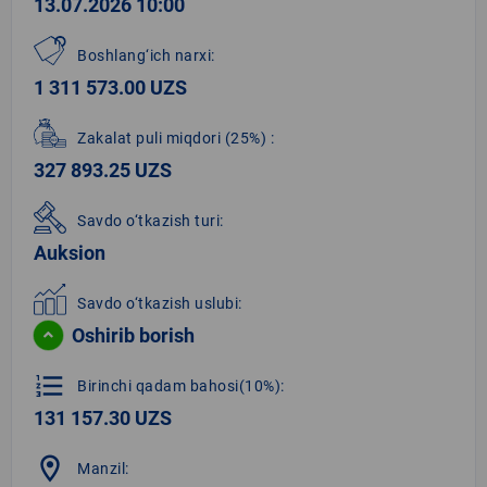
13.07.2026 10:00
Boshlang‘ich narxi:
1 311 573.00 UZS
Zakalat puli miqdori
(25%)
:
327 893.25 UZS
Savdo o‘tkazish turi:
Auksion
Savdo o‘tkazish uslubi:
Oshirib borish
format_list_numbered
Birinchi qadam bahosi(10%):
131 157.30 UZS
location_on
Manzil: