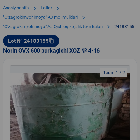
chevron_right
chevron_right
Asosiy sahifa
Lotlar
chevron_right
"Oʻzagrokimyohimoya" AJ mol-mulklari
chevron_right
"O'zagrokimyohimoya" AJ Qishloq xo'jalik texnikalari
24183155
Lot № 24183155
content_copy
Norin OVX 600 purkagichi XOZ № 4-16
Rasm 1 / 2