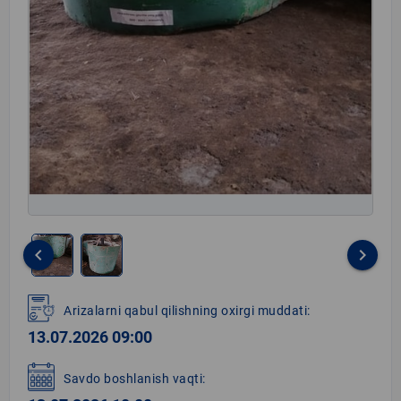
keyboard_arrow_left
keyboard_arrow_right
Item
1
Arizalarni qabul qilishning oxirgi muddati:
of
13.07.2026 09:00
2
Savdo boshlanish vaqti: