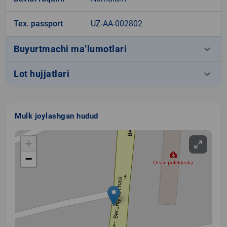
Tex. passport
UZ-AA-002802
keyboard_arrow_down
Buyurtmachi ma’lumotlari
keyboard_arrow_down
Lot hujjatlari
Mulk joylashgan hudud
+
−