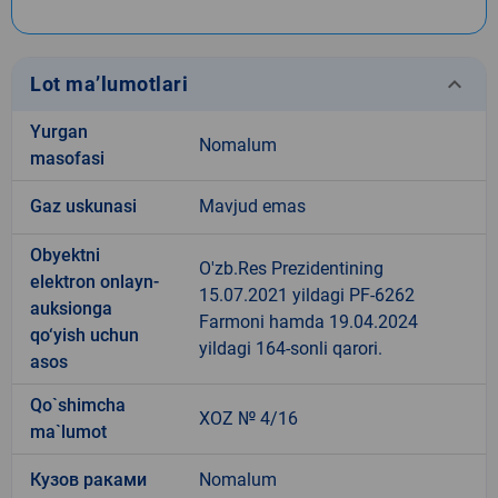
keyboard_arrow_down
Lot ma’lumotlari
Yurgan
Nomalum
masofasi
Gaz uskunasi
Mavjud emas
Obyektni
O'zb.Res Prezidentining
elektron onlayn-
15.07.2021 yildagi PF-6262
auksionga
Farmoni hamda 19.04.2024
qo‘yish uchun
yildagi 164-sonli qarori.
asos
Qo`shimcha
XOZ № 4/16
ma`lumot
Кузов раками
Nomalum