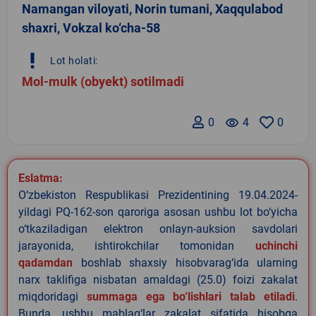
Namangan viloyati, Norin tumani, Xaqqulabod
shaxri, Vokzal ko‘cha-58
priority_high
Lot holati:
Mol-mulk (obyekt) sotilmadi
0
remove_red_eye
4
0
Eslatma:
O‘zbekiston Respublikasi Prezidentining 19.04.2024-
yildagi PQ-162-son qaroriga asosan ushbu lot bo‘yicha
o‘tkaziladigan elektron onlayn-auksion savdolari
jarayonida, ishtirokchilar tomonidan
uchinchi
qadamdan
boshlab shaxsiy hisobvarag‘ida ularning
narx taklifiga nisbatan amaldagi (25.0) foizi zakalat
miqdoridagi
summaga ega bo‘lishlari talab etiladi
.
Bunda, ushbu mablag‘lar zakalat sifatida hisobga