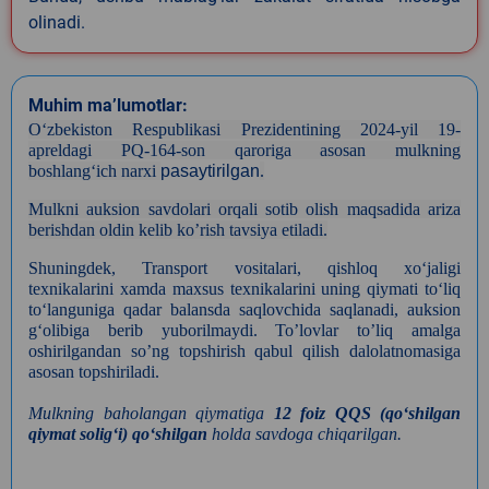
olinadi.
Muhim ma’lumotlar:
Oʻzbekiston Respublikasi Prezidentining 2024-yil 19-
apreldagi PQ-164-son qaroriga asosan mulkning
boshlangʻich narxi
pasaytirilgan
.
Mulkni auksion savdolari orqali sotib olish maqsadida ariza
berishdan oldin kelib ko’rish tavsiya etiladi.
Shuningdek, Transport vositalari, qishloq xo‘jaligi
texnikalarini xamda maxsus texnikalarini uning qiymati to‘liq
to‘languniga qadar balansda saqlovchida saqlanadi, auksion
g‘olibiga berib yuborilmaydi. To’lovlar to’liq amalga
oshirilgandan so’ng topshirish qabul qilish dalolatnomasiga
asosan topshiriladi.
Mulkning baholangan qiymatiga
12 foiz QQS (qoʻshilgan
qiymat soligʻi) qoʻshilgan
holda savdoga chiqarilgan.