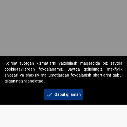
Copyright © 2017-2026. "Elektron onlayn-auksionlarni tashkil etish"
Ko`rsatilayotgan xizmatlarni yaxshilash maqsadida biz saytda
AJ. Barcha huquqlar himoyalangan
cookie-fayllardan foydalanamiz. Saytda qolishingiz, maxfiylik
siyosati va shaxsiy ma`lumotlardan foydalanish shartlarini qabul
qilganingizni anglatadi.
check
Qabul qilaman
+998 71 202-21-11
Veb-saytdagi axborot materiallaridan boshqa
shaxslar foydalanganda jamiyatning korporativ veb-