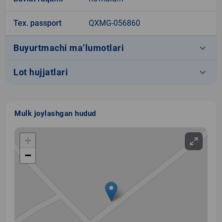
Tex. passport
QXMG-056860
keyboard_arrow_down
Buyurtmachi ma’lumotlari
keyboard_arrow_down
Lot hujjatlari
Mulk joylashgan hudud
+
−