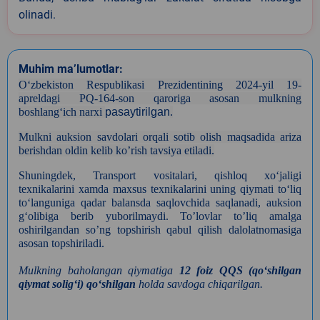
olinadi.
Muhim ma’lumotlar:
Oʻzbekiston Respublikasi Prezidentining 2024-yil 19-
apreldagi PQ-164-son qaroriga asosan mulkning
boshlangʻich narxi
pasaytirilgan
.
Mulkni auksion savdolari orqali sotib olish maqsadida ariza
berishdan oldin kelib ko’rish tavsiya etiladi.
Shuningdek, Transport vositalari, qishloq xo‘jaligi
texnikalarini xamda maxsus texnikalarini uning qiymati to‘liq
to‘languniga qadar balansda saqlovchida saqlanadi, auksion
g‘olibiga berib yuborilmaydi. To’lovlar to’liq amalga
oshirilgandan so’ng topshirish qabul qilish dalolatnomasiga
asosan topshiriladi.
Mulkning baholangan qiymatiga
12 foiz QQS (qoʻshilgan
qiymat soligʻi) qoʻshilgan
holda savdoga chiqarilgan.