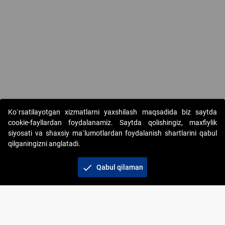
Copyright © 2017-2026. "Elektron onlayn-auksionlarni tashkil etish"
Ko`rsatilayotgan xizmatlarni yaxshilash maqsadida biz saytda
AJ. Barcha huquqlar himoyalangan
cookie-fayllardan foydalanamiz. Saytda qolishingiz, maxfiylik
siyosati va shaxsiy ma`lumotlardan foydalanish shartlarini qabul
qilganingizni anglatadi.
check
Qabul qilaman
+998 71 202-21-11
Veb-saytdagi axborot materiallaridan boshqa
shaxslar foydalanganda jamiyatning korporativ veb-