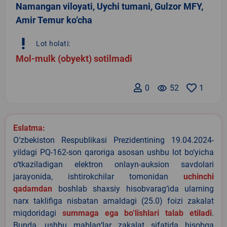
Namangan viloyati, Uychi tumani, Gulzor MFY,
Amir Temur ko‘cha
priority_high
Lot holati:
Mol-mulk (obyekt) sotilmadi
0
remove_red_eye
52
1
Eslatma:
O‘zbekiston Respublikasi Prezidentining 19.04.2024-
yildagi PQ-162-son qaroriga asosan ushbu lot bo‘yicha
o‘tkaziladigan elektron onlayn-auksion savdolari
jarayonida, ishtirokchilar tomonidan
uchinchi
qadamdan
boshlab shaxsiy hisobvarag‘ida ularning
narx taklifiga nisbatan amaldagi (25.0) foizi zakalat
miqdoridagi
summaga ega bo‘lishlari talab etiladi
.
Bunda, ushbu mablag‘lar zakalat sifatida hisobga