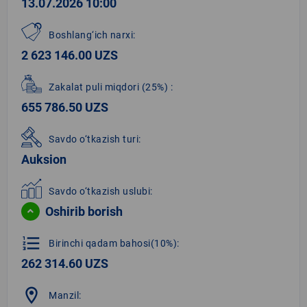
13.07.2026 10:00
Boshlang‘ich narxi:
2 623 146.00 UZS
Zakalat puli miqdori
(25%)
:
655 786.50 UZS
Savdo o‘tkazish turi:
Auksion
Savdo o‘tkazish uslubi:
Oshirib borish
format_list_numbered
Birinchi qadam bahosi(10%):
262 314.60 UZS
location_on
Manzil: