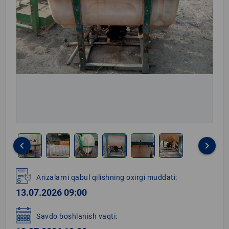
keyboard_arrow_left
keyboard_arrow_right
Item
1
Arizalarni qabul qilishning oxirgi muddati:
of
13.07.2026 09:00
6
Savdo boshlanish vaqti: