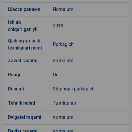
Шасси раками
Nomalum
Ishlab
2018
chiqarilgan yili
Qishloq xo`jalik
Purkagich
texnikalari nomi
Zavod raqami
no'malum
Rangi
Oq
Rusumi
Shtangali purkagich
Tehnik holati
Ta'mirtalab
Dvigatel raqami
no'malum
Davlat raqami
no'malum