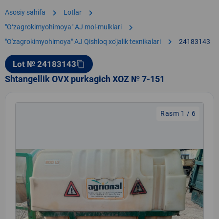
chevron_right
chevron_right
Asosiy sahifa
Lotlar
chevron_right
"Oʻzagrokimyohimoya" AJ mol-mulklari
chevron_right
"O'zagrokimyohimoya" AJ Qishloq xo'jalik texnikalari
24183143
Lot № 24183143
content_copy
Shtangellik OVX purkagich XOZ № 7-151
Rasm 1 / 6