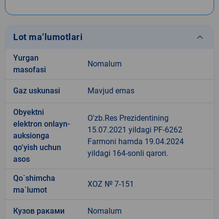
keyboard_arrow_down
Lot ma’lumotlari
Yurgan
Nomalum
masofasi
Gaz uskunasi
Mavjud emas
Obyektni
O'zb.Res Prezidentining
elektron onlayn-
15.07.2021 yildagi PF-6262
auksionga
Farmoni hamda 19.04.2024
qo‘yish uchun
yildagi 164-sonli qarori.
asos
Qo`shimcha
XOZ № 7-151
ma`lumot
Кузов раками
Nomalum