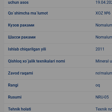
uchun asos
19.04.202
Qo`shimcha ma`lumot
XOZ №6
Кузов раками
Nomalu
Шасси раками
Nomalu
Ishlab chiqarilgan yili
2011
Qishloq xo`jalik texnikalari nomi
Mineral u
Zavod raqami
no'malu
Rangi
oq
Rusumi
NRU-05
Tehnik holati
Texnik n