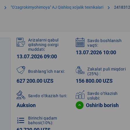
chevron_right
chevron_right
"O'zagrokimyohimoya" AJ Qishloq xo'jalik texnikalari
241831
Arizalarni qabul
Savdo boshlanish
qilishning oxirgi
vaqti:
muddati:
13.07.2026 10:00
13.07.2026 09:00
Zakalat puli miqdori
Boshlang‘ich narxi:
(25%)
:
627 200.00 UZS
156 800.00 UZS
Savdo o‘tkazish
Savdo o‘tkazish turi:
uslubi:
Auksion
Oshirib borish
Birinchi qadam
format_list_numbered
bahosi(10%):
62 720.00 UZS