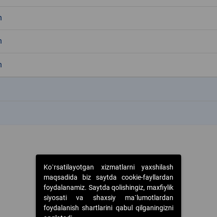
m
m
m
k
k
Ko`rsatilayotgan xizmatlarni yaxshilash
maqsadida biz saytda cookie-fayllardan
foydalanamiz. Saytda qolishingiz, maxfiylik
siyosati va shaxsiy ma`lumotlardan
foydalanish shartlarini qabul qilganingizni