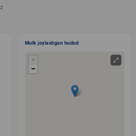
22
Mulk joylashgan hudud
+
−