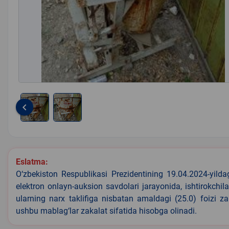
keyboard_arrow_left
Item
1
of
2
Eslatma:
O‘zbekiston Respublikasi Prezidentining 19.04.2024-yild
elektron onlayn-auksion savdolari jarayonida, ishtirokchi
ularning narx taklifiga nisbatan amaldagi (25.0) foizi z
ushbu mablag‘lar zakalat sifatida hisobga olinadi.