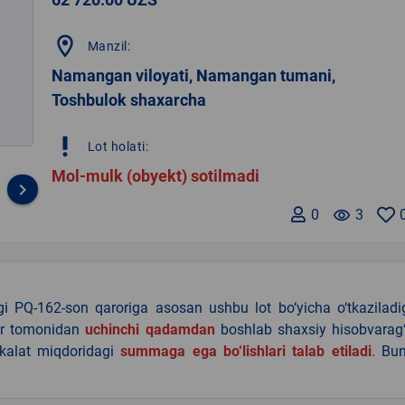
location_on
Manzil:
Namangan viloyati, Namangan tumani,
Toshbulok shaxarcha
priority_high
Lot holati:
Mol-mulk (obyekt) sotilmadi
keyboard_arrow_right
0
remove_red_eye
3
agi PQ-162-son qaroriga asosan ushbu lot bo‘yicha o‘tkazilad
lar tomonidan
uchinchi qadamdan
boshlab shaxsiy hisobvarag‘
akalat miqdoridagi
summaga ega bo‘lishlari talab etiladi
. Bu