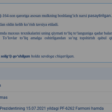
PQ-164-son qaroriga asosan mulkning boshlangʻich narxi
pasaytirilgan
.
an oldin kelib ko’rish tavsiya etiladi.
xamda maxsus texnikalarini uning qiymati to‘liq to‘languniga qadar bala
 To’lovlar to’liq amalga oshirilgandan so’ng topshirish qabul qi
soligʻi) qoʻshilgan
holda savdoga chiqarilgan.
k
m
emas
 Prezidentining 15.07.2021 yildagi PF-6262 Farmoni hamda