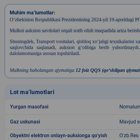
Muhim ma’lumotlar:
Oʻzbekiston Respublikasi Prezidentining 2024-yil 19-apreldagi 
Mulkni auksion savdolari orqali sotib olish maqsadida ariza berishd
Shuningdek, Transport vositalari, qishloq xo‘jaligi texnikalarini 
saqlovchida saqlanadi, auksion g‘olibiga berib yuborilmaydi.
dalolatnomasiga asosan topshiriladi.
Mulkning baholangan qiymatiga
12 foiz QQS (qoʻshilgan qiymat 
Lot ma’lumotlari
Yurgan masofasi
Nomalu
Gaz uskunasi
Mavjud 
Obyektni elektron onlayn-auksionga qo‘yish
O'zb.Res