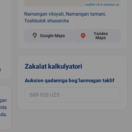
Leaflet
| ©
e-auksion.uz
Namangan viloyati, Namangan tumani,
Toshbulok shaxarcha
Yandex
Google Maps
Maps
Zakalat kalkulyatori
0
Auksion qadamiga bog‘lanmagan taklif
igan
ida
nda,