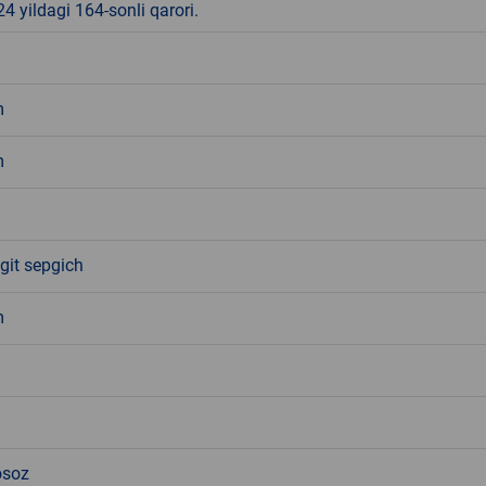
4 yildagi 164-sonli qarori.
m
m
git sepgich
m
osoz