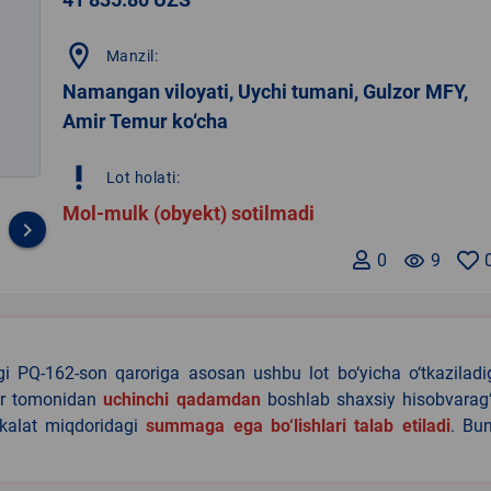
location_on
Manzil:
Namangan viloyati, Uychi tumani, Gulzor MFY,
Amir Temur ko‘cha
priority_high
Lot holati:
Mol-mulk (obyekt) sotilmadi
keyboard_arrow_right
0
remove_red_eye
9
agi PQ-162-son qaroriga asosan ushbu lot bo‘yicha o‘tkazilad
lar tomonidan
uchinchi qadamdan
boshlab shaxsiy hisobvarag‘
akalat miqdoridagi
summaga ega bo‘lishlari talab etiladi
. Bu