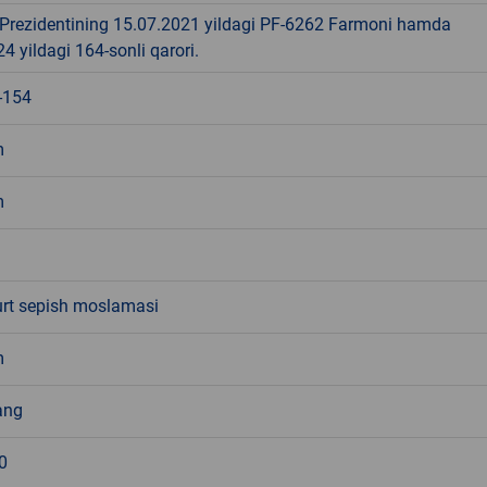
 Prezidentining 15.07.2021 yildagi PF-6262 Farmoni hamda
4 yildagi 164-sonli qarori.
-154
m
m
urt sepish moslamasi
m
ang
0