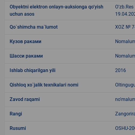
Obyektni elektron onlayn-auksionga qo‘yish
O'zb.Res
uchun asos
19.04.202
Qo`shimcha ma`lumot
XOZ № 7
Кузов раками
Nomalu
Шасси раками
Nomalu
Ishlab chiqarilgan yili
2016
Qishloq xo`jalik texnikalari nomi
Oltingug
Zavod raqami
no'malu
Rangi
Zangorir
Rusumi
OSHU-20