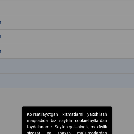
m
m
m
k
k
Ko`rsatilayotgan xizmatlarni yaxshilash
maqsadida biz saytda cookie-fayllardan
foydalanamiz. Saytda qolishingiz, maxfiylik
siyosati va shaxsiy ma`lumotlardan