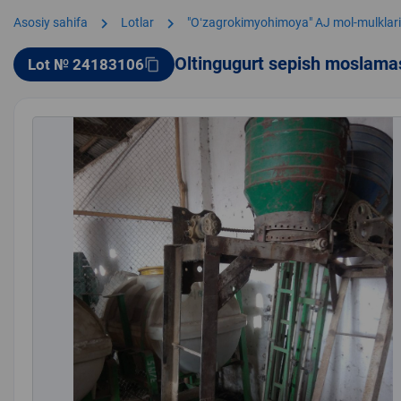
chevron_right
chevron_right
Asosiy sahifa
Lotlar
"Oʻzagrokimyohimoya" AJ mol-mulklari
Oltingugurt sepish moslam
Lot № 24183106
content_copy