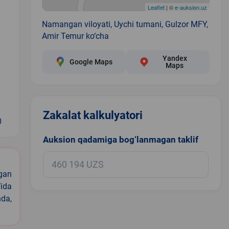
Leaflet
| ©
e-auksion.uz
Namangan viloyati, Uychi tumani, Gulzor MFY,
Amir Temur ko‘cha
Yandex
Google Maps
Maps
Zakalat kalkulyatori
0
Auksion qadamiga bog‘lanmagan taklif
igan
ida
nda,