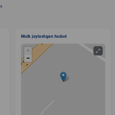
06
Mulk joylashgan hudud
+
−