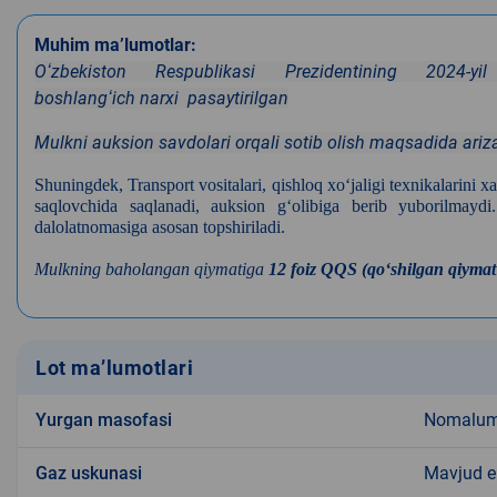
Muhim ma’lumotlar:
Oʻzbekiston Respublikasi Prezidentining 2024-
boshlangʻich narxi pasaytirilgan
Mulkni auksion savdolari orqali sotib olish maqsadida ariza 
Shuningdek, Transport vositalari, qishloq xo‘jaligi texnikalarini 
saqlovchida saqlanadi, auksion g‘olibiga berib yuborilmaydi.
dalolatnomasiga asosan topshiriladi.
Mulkning baholangan qiymatiga
12 foiz QQS (qoʻshilgan qiymat 
Lot ma’lumotlari
Yurgan masofasi
Nomalu
Gaz uskunasi
Mavjud 