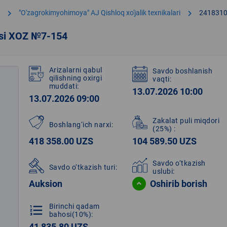
chevron_right
chevron_right
"O'zagrokimyohimoya" AJ Qishloq xo'jalik texnikalari
241831
asi XOZ №7-154
Arizalarni qabul
Savdo boshlanish
qilishning oxirgi
vaqti:
muddati:
13.07.2026 10:00
13.07.2026 09:00
Zakalat puli miqdori
Boshlang‘ich narxi:
(25%)
:
418 358.00 UZS
104 589.50 UZS
Savdo o‘tkazish
Savdo o‘tkazish turi:
uslubi:
Auksion
Oshirib borish
Birinchi qadam
format_list_numbered
bahosi(10%):
41 835.80 UZS