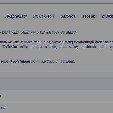
yil 19-apreldagi PQ-164-son qaroriga asosan mulkn
berishdan oldin kelib ko’rish tavsiya etiladi.
xamda maxsus texnikalarini uning qiymati to‘liq to‘languniga qadar bala
 To’lovlar to’liq amalga oshirilgandan so’ng topshirish qabul qi
soligʻi) qoʻshilgan
holda savdoga chiqarilgan.
k
m
emas