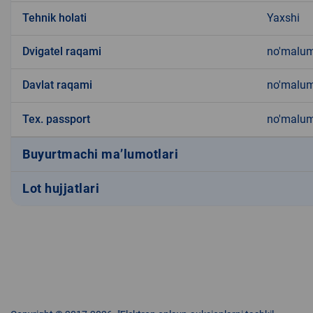
Tehnik holati
Yaxshi
Dvigatel raqami
no'malu
Davlat raqami
no'malu
Tex. passport
no'malu
Buyurtmachi ma’lumotlari
Lot hujjatlari