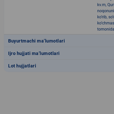
kv.m, Qur
noqonuniy
ko’rib, s
ko’chmas 
tomonidan
Buyurtmachi ma’lumotlari
Ijro hujjati ma’lumotlari
Lot hujjatlari