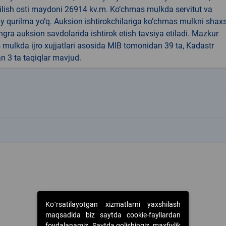
ilish osti maydoni 26914 kv.m. Ko’chmas mulkda servitut va
 qurilma yo’q. Auksion ishtirokchilariga ko’chmas mulkni shax
o’ngra auksion savdolarida ishtirok etish tavsiya etiladi. Mazkur
mulkda ijro xujjatlari asosida MIB tomonidan 39 ta, Kadastr
 3 ta taqiqlar mavjud.
k
k
k
Ko`rsatilayotgan xizmatlarni yaxshilash
maqsadida biz saytda cookie-fayllardan
foydalanamiz. Saytda qolishingiz, maxfiylik