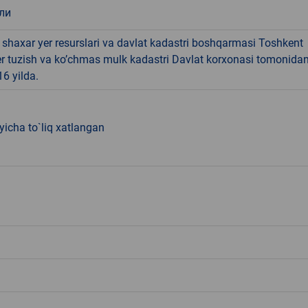
ли
shaxar yer resurslari va davlat kadastri boshqarmasi Toshkent
er tuzish va ko’chmas mulk kadastri Davlat korxonasi tomonida
6 yilda.
'yicha to`liq xatlangan