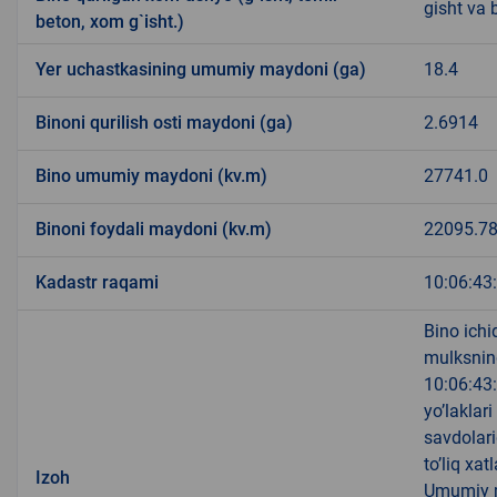
gisht va 
beton, xom g`isht.)
Yer uchastkasining umumiy maydoni (ga)
18.4
Binoni qurilish osti maydoni (ga)
2.6914
Bino umumiy maydoni (kv.m)
27741.0
Binoni foydali maydoni (kv.m)
22095.7
Kadastr raqami
10:06:43
Bino ich
mulksnin
10:06:43:
yo’laklar
savdolari
to’liq x
Izoh
Umumiy m