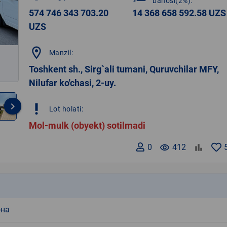
bahosi(2%):
574 746 343 703.20
14 368 658 592.58 UZS
UZS
location_on
Manzil:
Toshkent sh., Sirg`ali tumani, Quruvchilar MFY,
Nilufar ko'chasi, 2-uy.
keyboard_arrow_right
priority_high
Lot holati:
Mol-mulk (obyekt) sotilmadi
0
remove_red_eye
412
k
она