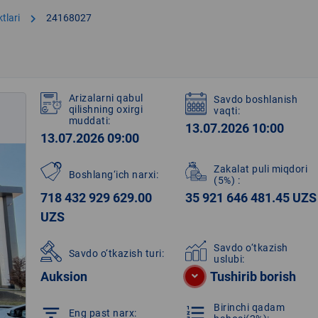
chevron_right
tlari
24168027
Arizalarni qabul
Savdo boshlanish
qilishning oxirgi
vaqti:
muddati:
13.07.2026 10:00
13.07.2026 09:00
Zakalat puli miqdori
Boshlang‘ich narxi:
(5%)
:
718 432 929 629.00
35 921 646 481.45 UZS
UZS
Savdo o‘tkazish
Savdo o‘tkazish turi:
uslubi:
Auksion
Tushirib borish
Birinchi qadam
filter_list
format_list_numbered
Eng past narx: