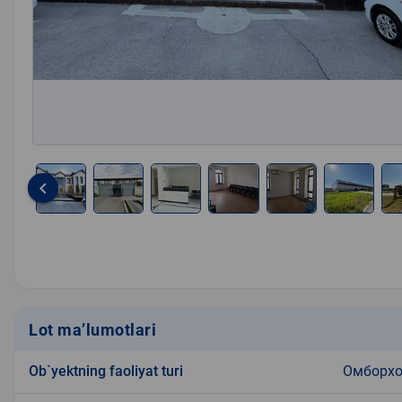
keyboard_arrow_left
Item
1
of
24
Lot ma’lumotlari
Ob`yektning faoliyat turi
Омборх