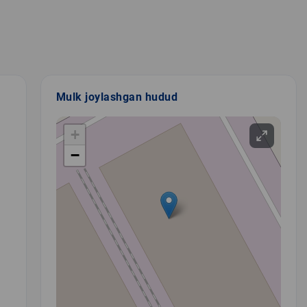
Mulk joylashgan hudud
+
−