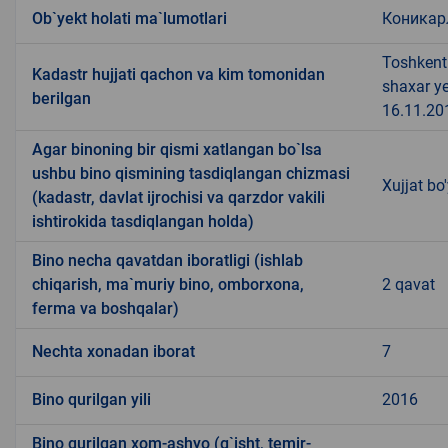
Ob`yekt holati ma`lumotlari
Коникар
Toshkent 
Kadastr hujjati qachon va kim tomonidan
shaxar y
berilgan
16.11.201
Agar binoning bir qismi xatlangan bo`lsa
ushbu bino qismining tasdiqlangan chizmasi
Xujjat bo
(kadastr, davlat ijrochisi va qarzdor vakili
ishtirokida tasdiqlangan holda)
Bino necha qavatdan iboratligi (ishlab
chiqarish, ma`muriy bino, omborxona,
2 qavat
ferma va boshqalar)
Nechta xonadan iborat
7
Bino qurilgan yili
2016
Bino qurilgan xom-ashyo (g`isht, temir-