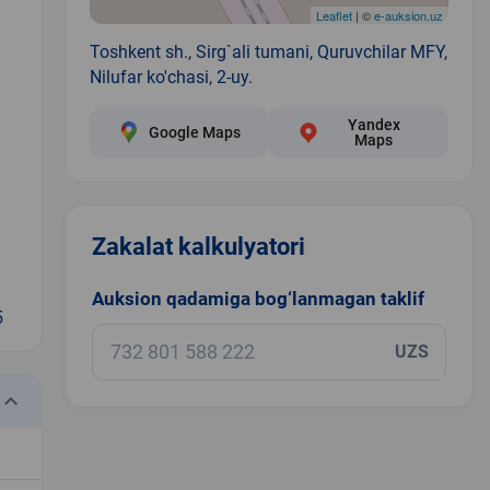
Leaflet
| ©
e-auksion.uz
Toshkent sh., Sirg`ali tumani, Quruvchilar MFY,
Nilufar ko'chasi, 2-uy.
Yandex
Google Maps
Maps
Zakalat kalkulyatori
Auksion qadamiga bog‘lanmagan taklif
5
UZS
eyboard_arrow_down