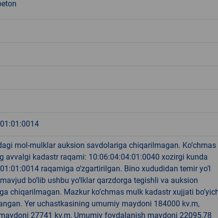
beton
8
:01:01:0014
idagi mol-mulklar auksion savdolariga chiqarilmagan. Ko’chmas
g avvalgi kadastr raqami: 10:06:04:04:01:0040 xozirgi kunda
01:01:0014 raqamiga o’zgartirilgan. Bino xududidan temir yo’l
i mavjud bo’lib ushbu yo’lklar qarzdorga tegishli va auksion
ga chiqarilmagan. Mazkur ko’chmas mulk kadastr xujjati bo’yic
atlangan. Yer uchastkasining umumiy maydoni 184000 kv.m,
aydoni 27741 kv.m, Umumiy foydalanish maydoni 22095,78