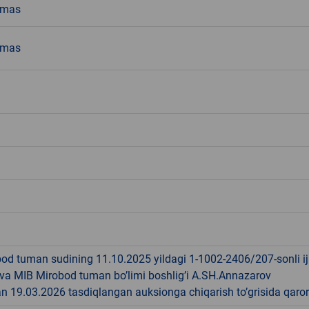
emas
emas
od tuman sudining 11.10.2025 yildagi 1-1002-2406/207-sonli ij
 va MIB Mirobod tuman bo’limi boshlig’i A.SH.Annazarov
 19.03.2026 tasdiqlangan auksionga chiqarish to’grisida qaror