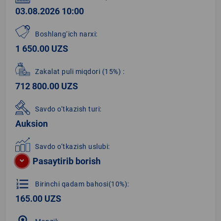
03.08.2026 10:00
Boshlang‘ich narxi:
1 650.00 UZS
Zakalat puli miqdori
(15%)
:
712 800.00 UZS
Savdo o‘tkazish turi:
Auksion
Savdo o‘tkazish uslubi:
Pasaytirib borish
format_list_numbered
Birinchi qadam bahosi(10%):
165.00 UZS