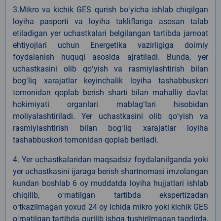
3.Mikro va kichik GES qurish boʻyicha ishlab chiqilgan
loyiha pasporti va loyiha takliflariga asosan talab
etiladigan yer uchastkalari belgilangan tartibda jamoat
ehtiyojlari uchun Energetika vazirligiga doimiy
foydalanish huquqi asosida ajratiladi. Bunda, yer
uchastkasini olib qoʻyish va rasmiylashtirish bilan
bogʻliq xarajatlar keyinchalik loyiha tashabbuskori
tomonidan qoplab berish sharti bilan mahalliy davlat
hokimiyati organlari mablagʻlari hisobidan
moliyalashtiriladi. Yer uchastkasini olib qoʻyish va
rasmiylashtirish bilan bogʻliq xarajatlar loyiha
tashabbuskori tomonidan qoplab beriladi.
4. Yer uchastkalaridan maqsadsiz foydalanilganda yoki
yer uchastkasini ijaraga berish shartnomasi imzolangan
kundan boshlab 6 oy muddatda loyiha hujjatlari ishlab
chiqilib, oʻrnatilgan tartibda ekspertizadan
oʻtkazilmagan yoxud 24 oy ichida mikro yoki kichik GES
oʻrnatilgan tartibda qurilib ishga tushirilmagan taqdirda,