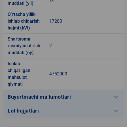
muddati (yil)
O`rtacha yillik
ishlab chiqarish
17280
hajmi (kVt)
Shartnoma
rasmiylashtirish
2
muddati (oy)
Ishlab
chiqarilgan
4752000
mahsulot
qiymati
keyboard_arrow_down
Buyurtmachi ma’lumotlari
keyboard_arrow_down
Lot hujjatlari