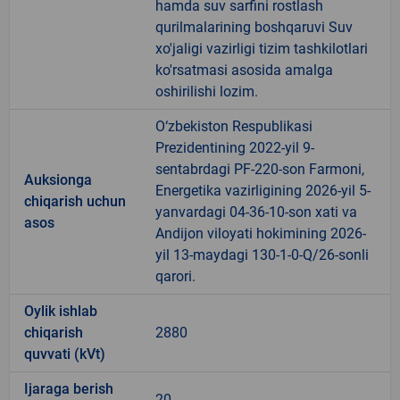
hamda suv sarfini rostlash
qurilmalarining boshqaruvi Suv
xo'jaligi vazirligi tizim tashkilotlari
ko'rsatmasi asosida amalga
oshirilishi lozim.
O‘zbekiston Respublikasi
Prezidentining 2022-yil 9-
sentabrdagi PF-220-son Farmoni,
Auksionga
Energetika vazirligining 2026-yil 5-
chiqarish uchun
yanvardagi 04-36-10-son xati va
asos
Andijon viloyati hokimining 2026-
yil 13-maydagi 130-1-0-Q/26-sonli
qarori.
Oylik ishlab
chiqarish
2880
quvvati (kVt)
Ijaraga berish
20