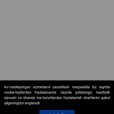
Ko`rsatilayotgan xizmatlarni yaxshilash maqsadida biz saytda
cookie-fayllardan foydalanamiz. Saytda qolishingiz, maxfiylik
siyosati va shaxsiy ma`lumotlardan foydalanish shartlarini qabul
qilganingizni anglatadi.
Copyright © 2017-2026. "Elektron onlayn-auksionlarni
tashkil etish" AJ. Barcha huquqlar himoyalangan