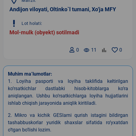
location_on
Manzil:
Andijon viloyati, Oltinko`l tumani, Xo‘ja MFY
priority_high
Lot holati:
Mol-mulk (obyekt) sotilmadi
0
remove_red_eye
11
0
Muhim ma’lumotlar:
1. Loyiha pasporti va loyiha taklifida keltirilgan
koʼrsatkichlar dastlabki hisob-kitoblarga koʼra
aniqlangan. Ushbu koʼrsatkichlarga loyiha hujjatlarini
ishlab chiqish jarayonida aniqlik kiritiladi.
2. Mikro va kichik GESlarni qurish istagini bildirgan
tashabbuskorlar yuridik shaxslar sifatida roʼyxatdan
oʼtgan boʼlishi lozim.