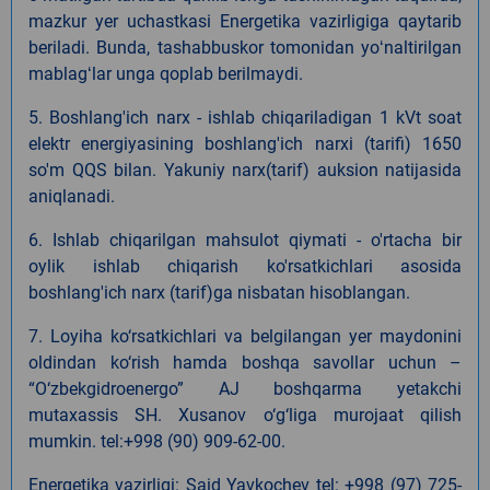
mazkur yer uchastkasi Energetika vazirligiga qaytarib
beriladi. Bunda, tashabbuskor tomonidan yoʻnaltirilgan
mablagʻlar unga qoplab berilmaydi.
5. Boshlang'ich narx - ishlab chiqariladigan 1 kVt soat
elektr energiyasining boshlang'ich narxi (tarifi) 1650
so'm QQS bilan. Yakuniy narx(tarif) auksion natijasida
aniqlanadi.
6. Ishlab chiqarilgan mahsulot qiymati - o'rtacha bir
oylik ishlab chiqarish ko'rsatkichlari asosida
boshlang'ich narx (tarif)ga nisbatan hisoblangan.
7. Loyiha ko‘rsatkichlari va belgilangan yer maydonini
oldindan ko‘rish hamda boshqa savollar uchun –
“O‘zbekgidroenergo” AJ boshqarma yetakchi
mutaxassis SH. Xusanov o‘g‘liga murojaat qilish
mumkin. tel:+998 (90) 909-62-00.
Energetika vazirligi: Said Yavkochev tel: +998 (97) 725-