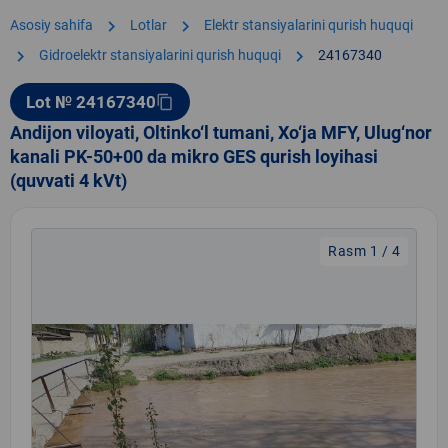
chevron_right
chevron_right
Asosiy sahifa
Lotlar
Elektr stansiyalarini qurish huquqi
chevron_right
chevron_right
Gidroelektr stansiyalarini qurish huquqi
24167340
Lot № 24167340
content_copy
Andijon viloyati, Oltinko‘l tumani, Xo‘ja MFY, Ulug‘nor
kanali PK-50+00 da mikro GES qurish loyihasi
(quvvati 4 kVt)
Rasm 1 / 4