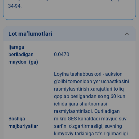
34-94.
keyboard_arrow_down
Lot ma’lumotlari
Ijaraga
beriladigan
0.0470
maydoni (ga)
Loyiha tashabbuskori - auksion
g'olibi tomonidan yer uchastkasini
rasmiylashtirish xarajatlari to'liq
qoplab berilgandan so'ng 60 kun
ichida ijara shartnomasi
rasmiylashtiriladi. Quriladigan
Boshqa
mikro GES kanaldagi mavjud suv
majburiyatlar
sarfini o'zgartirmasligi, suvning
kimyoviy tarkibiga ta'sir qilmasligi