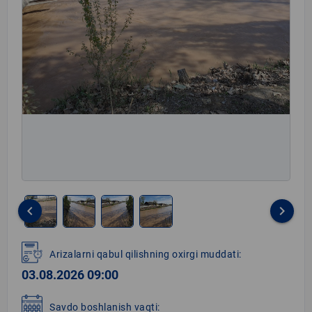
keyboard_arrow_left
keyboard_arrow_right
Item
1
Arizalarni qabul qilishning oxirgi muddati:
of
03.08.2026 09:00
4
Savdo boshlanish vaqti: