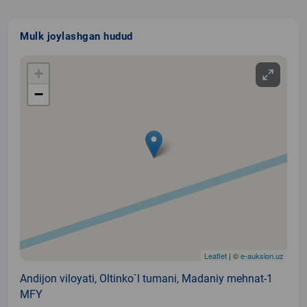
Mulk joylashgan hudud
+
−
Leaflet
| ©
e-auksion.uz
Andijon viloyati, Oltinko`l tumani, Madaniy mehnat-1
MFY