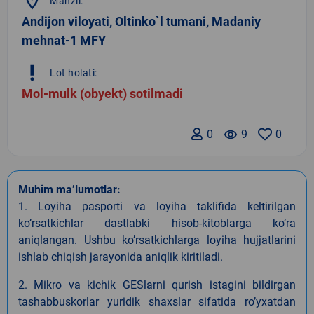
location_on
Manzil:
Andijon viloyati, Oltinko`l tumani, Madaniy
mehnat-1 MFY
priority_high
Lot holati:
Mol-mulk (obyekt) sotilmadi
0
remove_red_eye
9
0
Muhim ma’lumotlar:
1. Loyiha pasporti va loyiha taklifida keltirilgan
koʼrsatkichlar dastlabki hisob-kitoblarga koʼra
aniqlangan. Ushbu koʼrsatkichlarga loyiha hujjatlarini
ishlab chiqish jarayonida aniqlik kiritiladi.
2. Mikro va kichik GESlarni qurish istagini bildirgan
tashabbuskorlar yuridik shaxslar sifatida roʼyxatdan