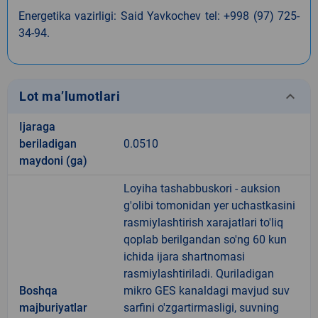
Energetika vazirligi: Said Yavkochev tel: +998 (97) 725-
34-94.
keyboard_arrow_down
Lot ma’lumotlari
Ijaraga
beriladigan
0.0510
maydoni (ga)
Loyiha tashabbuskori - auksion
g'olibi tomonidan yer uchastkasini
rasmiylashtirish xarajatlari to'liq
qoplab berilgandan so'ng 60 kun
ichida ijara shartnomasi
rasmiylashtiriladi. Quriladigan
Boshqa
mikro GES kanaldagi mavjud suv
majburiyatlar
sarfini o'zgartirmasligi, suvning