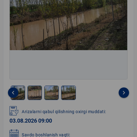
keyboard_arrow_left
keyboard_arrow_right
Item
1
Arizalarni qabul qilishning oxirgi muddati:
of
03.08.2026 09:00
4
Savdo boshlanish vaqti: