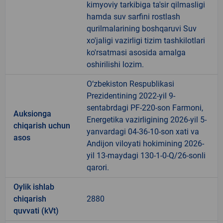
kimyoviy tarkibiga ta'sir qilmasligi
hamda suv sarfini rostlash
qurilmalarining boshqaruvi Suv
xo'jaligi vazirligi tizim tashkilotlari
ko'rsatmasi asosida amalga
oshirilishi lozim.
O‘zbekiston Respublikasi
Prezidentining 2022-yil 9-
sentabrdagi PF-220-son Farmoni,
Auksionga
Energetika vazirligining 2026-yil 5-
chiqarish uchun
yanvardagi 04-36-10-son xati va
asos
Andijon viloyati hokimining 2026-
yil 13-maydagi 130-1-0-Q/26-sonli
qarori.
Oylik ishlab
chiqarish
2880
quvvati (kVt)