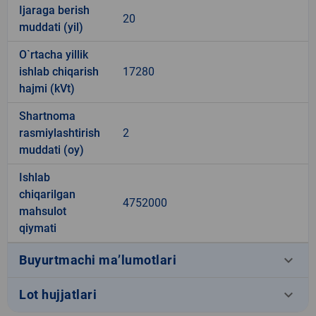
Ijaraga berish
20
muddati (yil)
O`rtacha yillik
ishlab chiqarish
17280
hajmi (kVt)
Shartnoma
rasmiylashtirish
2
muddati (oy)
Ishlab
chiqarilgan
4752000
mahsulot
qiymati
keyboard_arrow_down
Buyurtmachi ma’lumotlari
keyboard_arrow_down
Lot hujjatlari