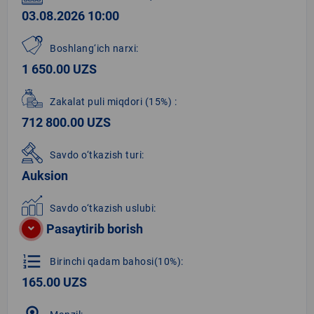
03.08.2026 10:00
Boshlang‘ich narxi:
1 650.00 UZS
Zakalat puli miqdori
(15%)
:
712 800.00 UZS
Savdo o‘tkazish turi:
Auksion
Savdo o‘tkazish uslubi:
Pasaytirib borish
format_list_numbered
Birinchi qadam bahosi(10%):
165.00 UZS