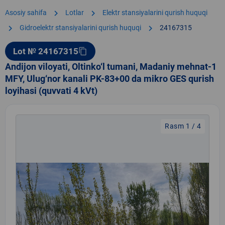
chevron_right
chevron_right
Asosiy sahifa
Lotlar
Elektr stansiyalarini qurish huquqi
chevron_right
chevron_right
Gidroelektr stansiyalarini qurish huquqi
24167315
Lot № 24167315
content_copy
Andijon viloyati, Oltinko‘l tumani, Madaniy mehnat-1
MFY, Ulug‘nor kanali PK-83+00 da mikro GES qurish
loyihasi (quvvati 4 kVt)
Rasm 1 / 4