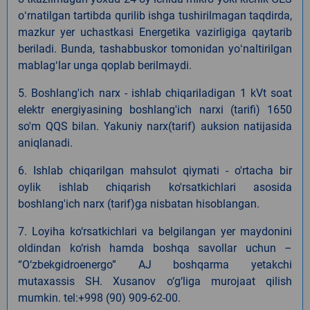
oʻrnatilgan tartibda qurilib ishga tushirilmagan taqdirda,
mazkur yer uchastkasi Energetika vazirligiga qaytarib
beriladi. Bunda, tashabbuskor tomonidan yoʻnaltirilgan
mablagʻlar unga qoplab berilmaydi.
5. Boshlang'ich narx - ishlab chiqariladigan 1 kVt soat
elektr energiyasining boshlang'ich narxi (tarifi) 1650
so'm QQS bilan. Yakuniy narx(tarif) auksion natijasida
aniqlanadi.
6. Ishlab chiqarilgan mahsulot qiymati - o'rtacha bir
oylik ishlab chiqarish ko'rsatkichlari asosida
boshlang'ich narx (tarif)ga nisbatan hisoblangan.
7. Loyiha ko‘rsatkichlari va belgilangan yer maydonini
oldindan ko‘rish hamda boshqa savollar uchun –
“O‘zbekgidroenergo” AJ boshqarma yetakchi
mutaxassis SH. Xusanov o‘g‘liga murojaat qilish
mumkin. tel:+998 (90) 909-62-00.