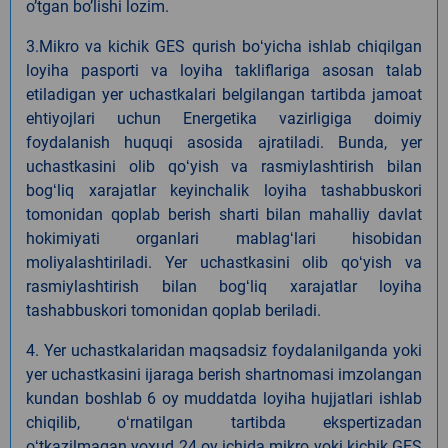
oʼtgan boʼlishi lozim.
3.Mikro va kichik GES qurish boʻyicha ishlab chiqilgan
loyiha pasporti va loyiha takliflariga asosan talab
etiladigan yer uchastkalari belgilangan tartibda jamoat
ehtiyojlari uchun Energetika vazirligiga doimiy
foydalanish huquqi asosida ajratiladi. Bunda, yer
uchastkasini olib qoʻyish va rasmiylashtirish bilan
bogʻliq xarajatlar keyinchalik loyiha tashabbuskori
tomonidan qoplab berish sharti bilan mahalliy davlat
hokimiyati organlari mablagʻlari hisobidan
moliyalashtiriladi. Yer uchastkasini olib qoʻyish va
rasmiylashtirish bilan bogʻliq xarajatlar loyiha
tashabbuskori tomonidan qoplab beriladi.
4. Yer uchastkalaridan maqsadsiz foydalanilganda yoki
yer uchastkasini ijaraga berish shartnomasi imzolangan
kundan boshlab 6 oy muddatda loyiha hujjatlari ishlab
chiqilib, oʻrnatilgan tartibda ekspertizadan
oʻtkazilmagan yoxud 24 oy ichida mikro yoki kichik GES