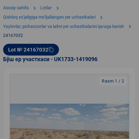
chevron_right
chevron_right
Asosiy sahifa
Lotlar
chevron_right
Qishloq xo‘jaligiga moʼljallangan yer uchastkalari
chevron_right
Yaylovlar, pichanzorlar va lalmi yer uchastkalarini ijaraga berish
24167032
Lot № 24167032
content_copy
Бўш ер участкаси - UK1733-1419096
Rasm 1 / 2