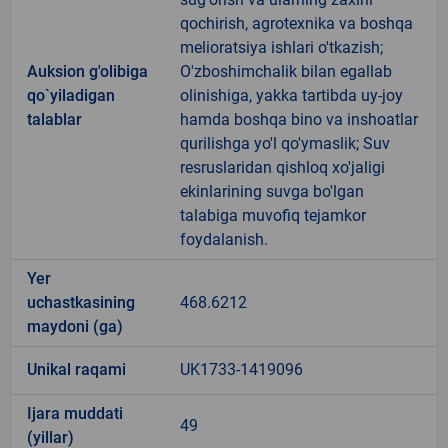
qochirish, agrotexnika va boshqa
melioratsiya ishlari o'tkazish;
Auksion g'olibiga
O'zboshimchalik bilan egallab
qo`yiladigan
olinishiga, yakka tartibda uy-joy
talablar
hamda boshqa bino va inshoatlar
qurilishga yo'l qo'ymaslik; Suv
resruslaridan qishloq xo'jaligi
ekinlarining suvga bo'lgan
talabiga muvofiq tejamkor
foydalanish.
Yer
uchastkasining
468.6212
maydoni (ga)
Unikal raqami
UK1733-1419096
Ijara muddati
49
(yillar)