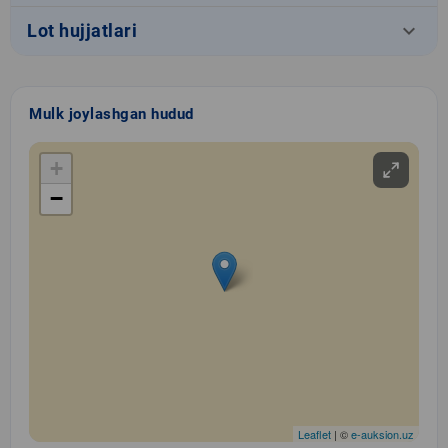
keyboard_arrow_down
Lot hujjatlari
Mulk joylashgan hudud
+
−
Leaflet
| ©
e-auksion.uz