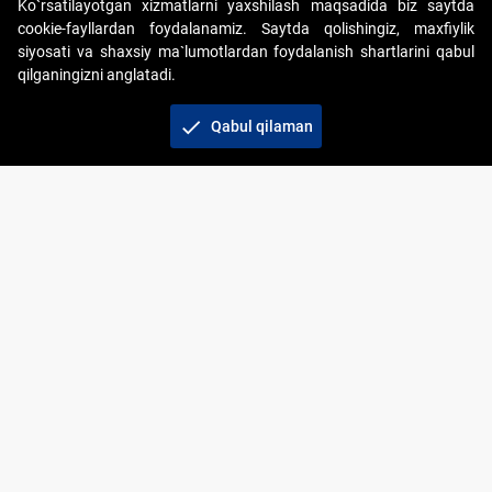
Ko`rsatilayotgan xizmatlarni yaxshilash maqsadida biz saytda
cookie-fayllardan foydalanamiz. Saytda qolishingiz, maxfiylik
siyosati va shaxsiy ma`lumotlardan foydalanish shartlarini qabul
qilganingizni anglatadi.
Copyright © 2017-2026. "Elektron onlayn-auksionlarni
tashkil etish" AJ. Barcha huquqlar himoyalangan
check
Qabul qilaman
To‘lov usullari
Bog‘lanish