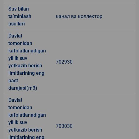
Suv bilan
ta’minlash
канал ва коллектор
usullari
Davlat
tomonidan
kafolatlanadigan
yillik suv
702930
yetkazib berish
limitlarining eng
past
darajasi(m3)
Davlat
tomonidan
kafolatlanadigan
yillik suv
703030
yetkazib berish
limitlarining eng