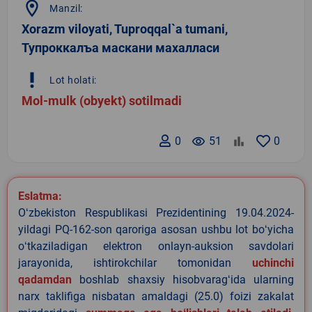
location_on
Manzil:
Xorazm viloyati, Tuproqqal`a tumani,
Тупроккалъа маскани махалласи
priority_high
Lot holati:
Mol-mulk (obyekt) sotilmadi
0
remove_red_eye
51
0
Eslatma:
Oʻzbekiston Respublikasi Prezidentining 19.04.2024-
yildagi PQ-162-son qaroriga asosan ushbu lot boʻyicha
oʻtkaziladigan elektron onlayn-auksion savdolari
jarayonida, ishtirokchilar tomonidan
uchinchi
qadamdan
boshlab shaxsiy hisobvaragʻida ularning
narx taklifiga nisbatan amaldagi (25.0) foizi zakalat