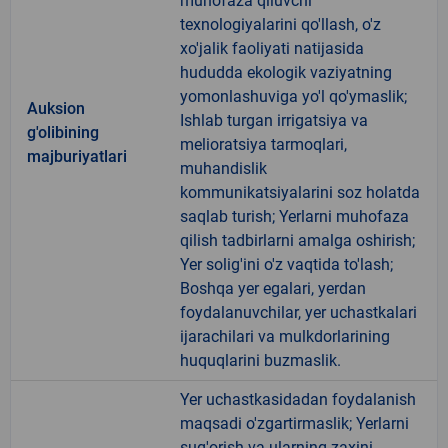
muhofaza qiluvchi
texnologiyalarini qo'llash, o'z
xo'jalik faoliyati natijasida
hududda ekologik vaziyatning
yomonlashuviga yo'l qo'ymaslik;
Auksion
Ishlab turgan irrigatsiya va
g'olibining
melioratsiya tarmoqlari,
majburiyatlari
muhandislik
kommunikatsiyalarini soz holatda
saqlab turish; Yerlarni muhofaza
qilish tadbirlarni amalga oshirish;
Yer solig'ini o'z vaqtida to'lash;
Boshqa yer egalari, yerdan
foydalanuvchilar, yer uchastkalari
ijarachilari va mulkdorlarining
huquqlarini buzmaslik.
Yer uchastkasidadan foydalanish
maqsadi o'zgartirmaslik; Yerlarni
sug'orish va ularning zaxini