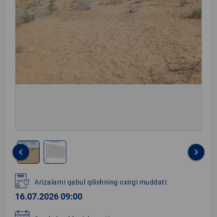
keyboard_arrow_left
keyboard_arrow_right
Item
1
Arizalarni qabul qilishning oxirgi muddati:
of
16.07.2026 09:00
2