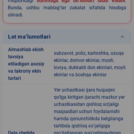
miqdoridagi
summaga ega boʻlishlari talab etiladi
.
Bunda, ushbu mablagʻlar zakalat sifatida hisobga
olinadi.
keyboard_arrow_down
Lot ma’lumotlari
Almashlab ekish
sabzavot, poliz, kartoshka, ozuqa
tavsiya
ekinlar, dorivor ekinlar, mosh,
etiladigan asosiy
loviya, dukkakli don ekinlari, moyli
va takroriy ekin
ekinlar va boshqa ekinlar
turlari
Yer uchastkasi ijara huquqini
qo‘lga kiritgan ijarachi mazkur yer
uchastkasidan qishloq xo‘jaligi
maqsadlari uchun foydalanishi
hamda qonunchilikda belgilanga
tartibda qishloq xoʻjaligiga
Dala chetida
moʻljallangan sugʻorilmaydigan