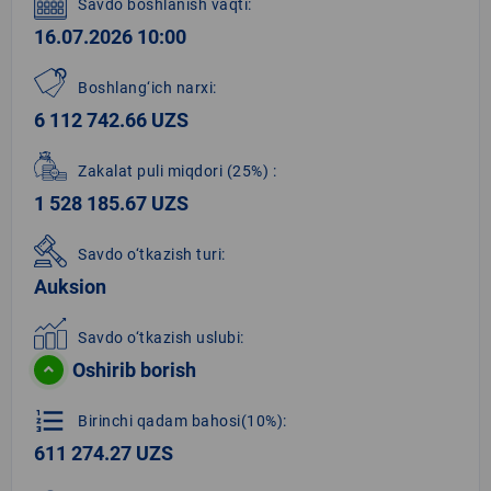
Savdo boshlanish vaqti:
16.07.2026 10:00
Boshlang‘ich narxi:
6 112 742.66 UZS
Zakalat puli miqdori
(25%)
:
1 528 185.67 UZS
Savdo o‘tkazish turi:
Auksion
Savdo o‘tkazish uslubi:
Oshirib borish
format_list_numbered
Birinchi qadam bahosi(10%):
611 274.27 UZS