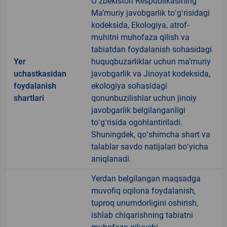
Oʻzbekiston Respublikasining
Maʼmuriy javobgarlik toʻgʻrisidagi
kodeksida, Ekologiya, atrof-
muhitni muhofaza qilish va
tabiatdan foydalanish sohasidagi
Yer
huquqbuzarliklar uchun maʼmuriy
uchastkasidan
javobgarlik va Jinoyat kodeksida,
foydalanish
ekologiya sohasidagi
shartlari
qonunbuzilishlar uchun jinoiy
javobgarlik belgilanganligi
toʻgʻrisida ogohlantiriladi.
Shuningdek, qoʻshimcha shart va
talablar savdo natijalari boʻyicha
aniqlanadi.
Yerdan belgilangan maqsadga
muvofiq oqilona foydalanish,
tuproq unumdorligini oshirish,
ishlab chiqarishning tabiatni