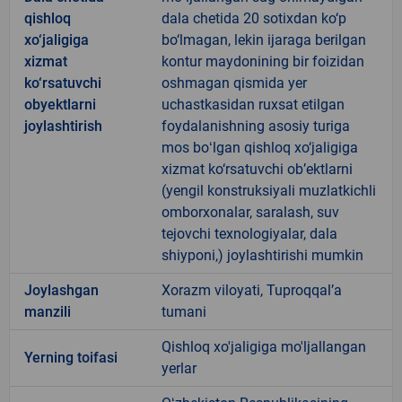
qishloq
dala chetida 20 sotixdan ko‘p
xo‘jaligiga
bo‘lmagan, lekin ijaraga berilgan
xizmat
kontur maydonining bir foizidan
ko‘rsatuvchi
oshmagan qismida yer
obyektlarni
uchastkasidan ruxsat etilgan
joylashtirish
foydalanishning asosiy turiga
mos boʻlgan qishloq xo‘jaligiga
xizmat ko‘rsatuvchi ob’ektlarni
(yengil konstruksiyali muzlatkichli
omborxonalar, saralash, suv
tejovchi texnologiyalar, dala
shiyponi,) joylashtirishi mumkin
Joylashgan
Xorazm viloyati, Tuproqqal’a
manzili
tumani
Qishloq xo'jaligiga mo'ljallangan
Yerning toifasi
yerlar