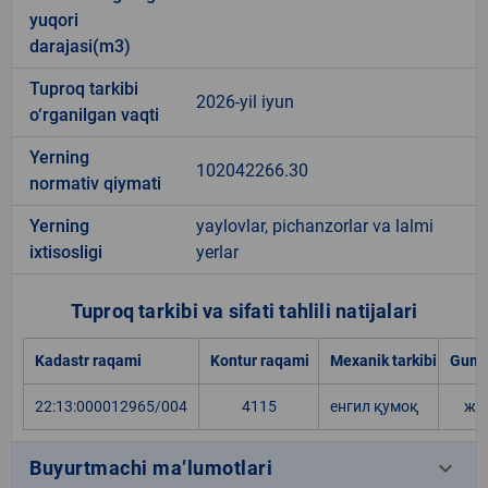
yuqori
darajasi(m3)
Tuproq tarkibi
2026-yil iyun
o‘rganilgan vaqti
Yerning
102042266.30
normativ qiymati
Yerning
yaylovlar, pichanzorlar va lalmi
ixtisosligi
yerlar
Tuproq tarkibi va sifati tahlili natijalari
Kadastr raqami
Kontur raqami
Mexanik tarkibi
Gumu
22:13:000012965/004
4115
енгил қумоқ
жу
keyboard_arrow_down
Buyurtmachi ma’lumotlari