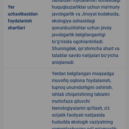
tabiatdan foydalanish sohasidagi
Yer
huquqbuzarliklar uchun maʼmuriy
uchastkasidan
javobgarlik va Jinoyat kodeksida,
foydalanish
ekologiya sohasidagi
shartlari
qonunbuzilishlar uchun jinoiy
javobgarlik belgilanganligi
toʻgʻrisida ogohlantiriladi.
Shuningdek, qoʻshimcha shart va
talablar savdo natijalari boʻyicha
aniqlanadi.
Yerdan belgilangan maqsadga
muvofiq oqilona foydalanish,
tuproq unumdorligini oshirish,
ishlab chiqarishning tabiatni
muhofaza qiluvchi
texnologiyalarini qo'llash, o'z
xo'jalik faoliyati natijasida
hududda ekologik vaziyatning
yomonlashuviga yo'l qo'ymaslik;