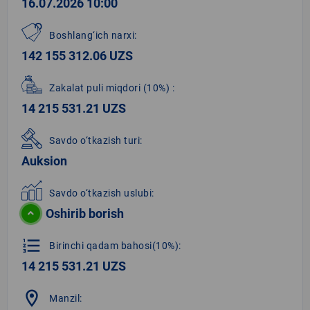
16.07.2026 10:00
Boshlang‘ich narxi:
142 155 312.06 UZS
Zakalat puli miqdori
(10%)
:
14 215 531.21 UZS
Savdo o‘tkazish turi:
Auksion
Savdo o‘tkazish uslubi:
Oshirib borish
format_list_numbered
Birinchi qadam bahosi(10%):
14 215 531.21 UZS
location_on
Manzil: