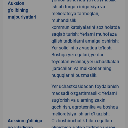
Auksion
Ishlab turgan irrigatsiya va
g'olibining
melioratsiya tarmoqlari,
majburiyatlari
muhandislik
kommunikatsiyalarini soz holatda
saqlab turish; Yerlarni muhofaza
qilish tadbirlarni amalga oshirish;
Yer solig'ini o'z vaqtida to'lash;
Boshqa yer egalari, yerdan
foydalanuvchilar, yer uchastkalari
ijarachilari va mulkdorlarining
huquqlarini buzmaslik.
Yer uchastkasidadan foydalanish
maqsadi o'zgartirmaslik; Yerlarni
sug'orish va ularning zaxini
qochirish, agrotexnika va boshqa
melioratsiya ishlari o'tkazish;
Auksion g'olibiga
O'zboshimchalik bilan egallab
qo`yiladigan
olinishiga, yakka tartibda uy-joy