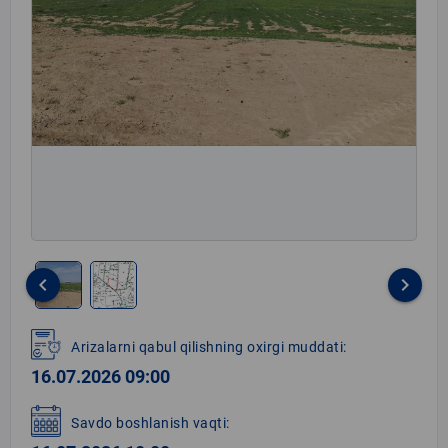
keyboard_arrow_left
keyboard_arrow_right
Item
1
Arizalarni qabul qilishning oxirgi muddati:
of
16.07.2026 09:00
2
Savdo boshlanish vaqti: