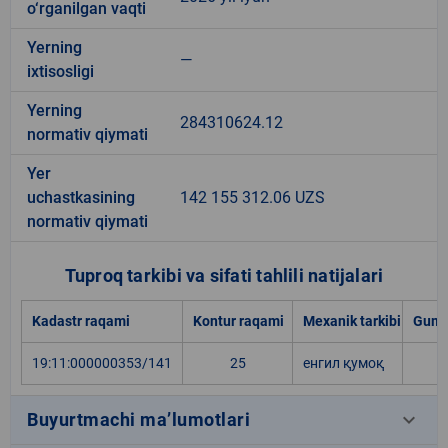
o‘rganilgan vaqti
Yerning
—
ixtisosligi
Yerning
284310624.12
normativ qiymati
Yer
uchastkasining
142 155 312.06 UZS
normativ qiymati
Tuproq tarkibi va sifati tahlili natijalari
Kadastr raqami
Kontur raqami
Mexanik tarkibi
Gumu
19:11:000000353/141
25
енгил қумоқ
keyboard_arrow_down
Buyurtmachi ma’lumotlari