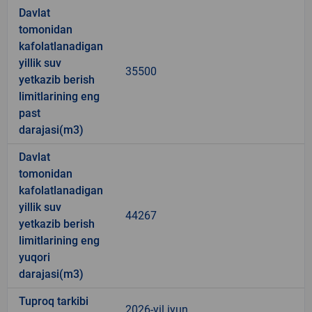
Davlat
tomonidan
kafolatlanadigan
yillik suv
35500
yetkazib berish
limitlarining eng
past
darajasi(m3)
Davlat
tomonidan
kafolatlanadigan
yillik suv
44267
yetkazib berish
limitlarining eng
yuqori
darajasi(m3)
Tuproq tarkibi
2026-yil iyun