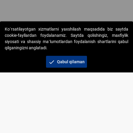
Copyright © 2017-2026. "Elektron onlayn-auksionlarni tashkil etish"
Ko`rsatilayotgan xizmatlarni yaxshilash maqsadida biz saytda
AJ. Barcha huquqlar himoyalangan
cookie-fayllardan foydalanamiz. Saytda qolishingiz, maxfiylik
siyosati va shaxsiy ma`lumotlardan foydalanish shartlarini qabul
qilganingizni anglatadi.
check
Qabul qilaman
+998 71 202-21-11
Veb-saytdagi axborot materiallaridan boshqa
shaxslar foydalanganda jamiyatning korporativ veb-
saytiga majburiy havolalar ko‘rsatilishi kerak