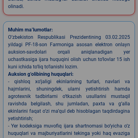
olinadi.
Muhim ma’lumotlar:
O‘zbekiston Respublikasi Prezidentining 03.02.2025
yildagi PF-18-son Farmoniga asosan elektron onlayn
auksion-savdolari orqali aniqlanadigan yer
uchastkasiga ijara huquqini olish uchun to‘lovlar 15 ish
kuni ichida to‘liq to‘lanishi lozim.
Auksion g‘olibining huquqlari:
- qishloq xo‘jaligi ekinlarining turlari, navlari va
hajmlarini, shuningdek, ularni yetishtirish hamda
agrotexnik tadbirlarni o‘tkazish usullarini mustaqil
ravishda belgilash, shu jumladan, paxta va g‘alla
ekinlarini faqat o‘zi ma’qul deb hisoblagan taqdirdagina
yetishtirish;
- Yer kodeksiga muvofiq ijara shartnomasi bo‘yicha o‘z
huquqlari va majburiyatlarini tekinga yoki haq evaziga