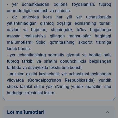
- yer uchastkasidan oqilona foydalanish, tuproq
unumdorligini saqlash va oshirish;
- o‘z tanloviga ko‘ra har yili yer uchastkasida
yetishtiriladigan qishloq xo‘jaligi ekinlarining turlari,
navlari va hajmlari, shuningdek, to‘lov hujjatlariga
asosan realizatsiya qilingan mahsulotlar haqidagi
ma’lumotlarni Soliq qo‘mitasining axborot tizimiga
kiritib borish;
- yer uchastkasining normativ qiymati va bonitet bali,
tuproq tarkibi va sifatini qonunchilikda belgilangan
tartibda va davriylikda tekshirtirib borish;
- auksion g‘olibi keyinchalik yer uchastkasi joylashgan
viloyatda (Qoraqalpog‘iston Respublikasida) yuridik
shaxs tashkil etishi yoki o‘zining yuridik manzilini shu
hududga ko‘chirishi lozim.
keyboard_arrow_down
Lot ma’lumotlari