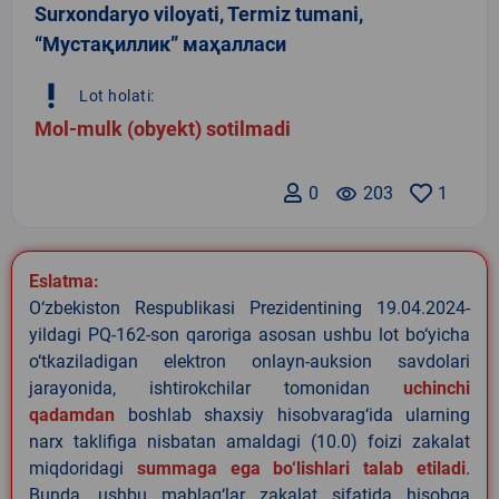
Surxondaryo viloyati, Termiz tumani,
“Мустақиллик” маҳалласи
priority_high
Lot holati:
Mol-mulk (obyekt) sotilmadi
0
remove_red_eye
203
1
Eslatma:
O‘zbekiston Respublikasi Prezidentining 19.04.2024-
yildagi PQ-162-son qaroriga asosan ushbu lot bo‘yicha
o‘tkaziladigan elektron onlayn-auksion savdolari
jarayonida, ishtirokchilar tomonidan
uchinchi
qadamdan
boshlab shaxsiy hisobvarag‘ida ularning
narx taklifiga nisbatan amaldagi (10.0) foizi zakalat
miqdoridagi
summaga ega bo‘lishlari talab etiladi
.
Bunda, ushbu mablag‘lar zakalat sifatida hisobga