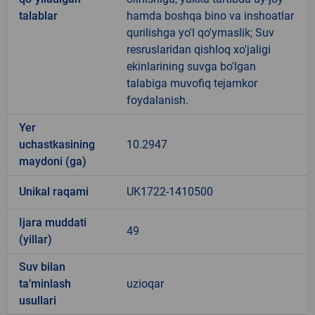
talablar
hamda boshqa bino va inshoatlar
qurilishga yo'l qo'ymaslik; Suv
resruslaridan qishloq xo'jaligi
ekinlarining suvga bo'lgan
talabiga muvofiq tejamkor
foydalanish.
Yer
uchastkasining
10.2947
maydoni (ga)
Unikal raqami
UK1722-1410500
Ijara muddati
49
(yillar)
Suv bilan
ta’minlash
uzioqar
usullari