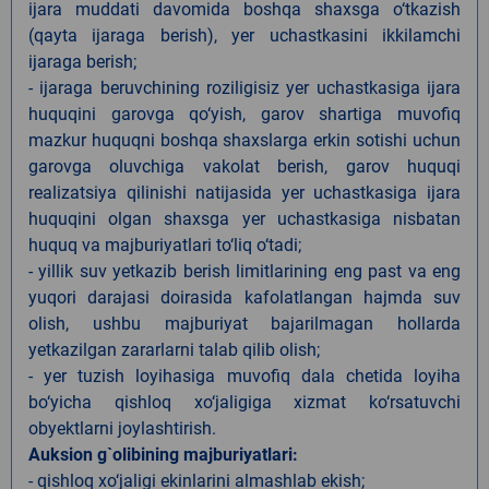
ijara muddati davomida boshqa shaxsga o‘tkazish
(qayta ijaraga berish), yer uchastkasini ikkilamchi
ijaraga berish;
- ijaraga beruvchining roziligisiz yer uchastkasiga ijara
huquqini garovga qo‘yish, garov shartiga muvofiq
mazkur huquqni boshqa shaxslarga erkin sotishi uchun
garovga oluvchiga vakolat berish, garov huquqi
realizatsiya qilinishi natijasida yer uchastkasiga ijara
huquqini olgan shaxsga yer uchastkasiga nisbatan
huquq va majburiyatlari to‘liq o‘tadi;
- yillik suv yetkazib berish limitlarining eng past va eng
yuqori darajasi doirasida kafolatlangan hajmda suv
olish, ushbu majburiyat bajarilmagan hollarda
yetkazilgan zararlarni talab qilib olish;
- yer tuzish loyihasiga muvofiq dala chetida loyiha
bo‘yicha qishloq xo‘jaligiga xizmat ko‘rsatuvchi
obyektlarni joylashtirish.
Auksion g`olibining majburiyatlari:
- qishloq xo‘jaligi ekinlarini almashlab ekish;