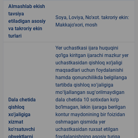
Almashlab ekish
tavsiya
Soya, Loviya, No'xot. takroriy ekin:
etiladigan asosiy
Makkajo'xori, mosh
va takroriy ekin
turlari
Yer uchastkasi ijara huquqini
qo‘lga kiritgan ijarachi mazkur yer
uchastkasidan qishloq xo‘jaligi
maqsadlari uchun foydalanishi
hamda qonunchilikda belgilanga
tartibda qishloq xoʻjaligiga
moʻljallangan sugʻorilmaydigan
Dala chetida
dala chetida 10 sotixdan ko‘p
qishloq
bo‘lmagan, lekin ijaraga berilgan
xo‘jaligiga
kontur maydonining bir foizidan
xizmat
oshmagan qismida yer
ko‘rsatuvchi
uchastkasidan ruxsat etilgan
obyektlarni
foydalanishning asosiy turiga