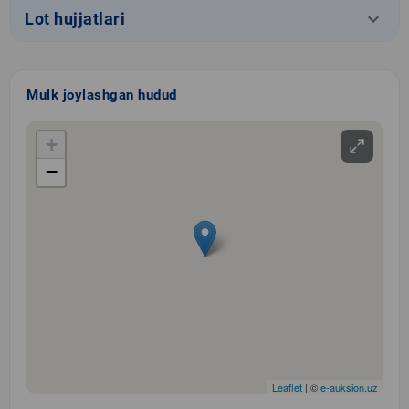
keyboard_arrow_down
Lot hujjatlari
Mulk joylashgan hudud
+
−
Leaflet
| ©
e-auksion.uz