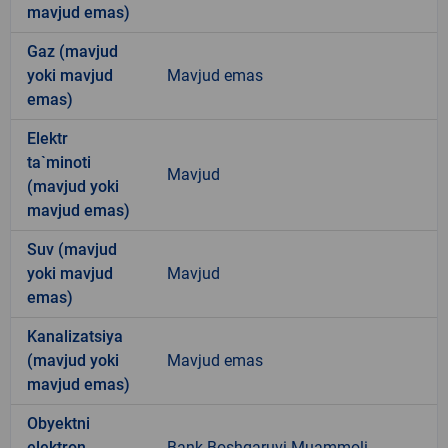
mavjud emas)
Gaz (mavjud
yoki mavjud
Mavjud emas
emas)
Elektr
ta`minoti
Mavjud
(mavjud yoki
mavjud emas)
Suv (mavjud
yoki mavjud
Mavjud
emas)
Kanalizatsiya
(mavjud yoki
Mavjud emas
mavjud emas)
Obyektni
elektron
Bank Boshqaruvi Muammoli