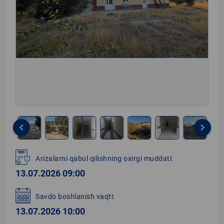
keyboard_arrow_left
keyboard_arrow_right
Item
1
Arizalarni qabul qilishning oxirgi muddati:
of
13.07.2026 09:00
12
Savdo boshlanish vaqti:
13.07.2026 10:00