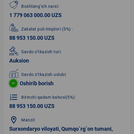
Boshlang‘ich narxi:
1 779 063 000.00 UZS
Zakalat puli miqdori
(5%)
:
88 953 150.00 UZS
Savdo o‘tkazish turi:
Auksion
Savdo o‘tkazish uslubi:
Oshirib borish
format_list_numbered
Birinchi qadam bahosi(5%):
88 953 150.00 UZS
location_on
Manzil:
Surxondaryo viloyati, Qumqo`rg`on tumani,