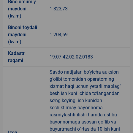
Bino umumiy
maydoni
1 323,73
(kv.m)
Binoni foydali
maydoni
1 204,69
(kv.m)
Kadastr
19:07:42:02:02:0183
raqami
Savdo natijalari bo‘yicha auksion
g‘olibi tomonidan operatorning
xizmat haqi uchun yetarli mablag‘
besh ish kuni ichida to‘langandan
so‘ng keyingi ish kunidan
kechiktirmay bayonnoma
rasmiylashtirilishi hamda ushbu
bayonnomaga asosan go`lib va
buyurtmachi o`rtasida 10 ish kuni
Izoh