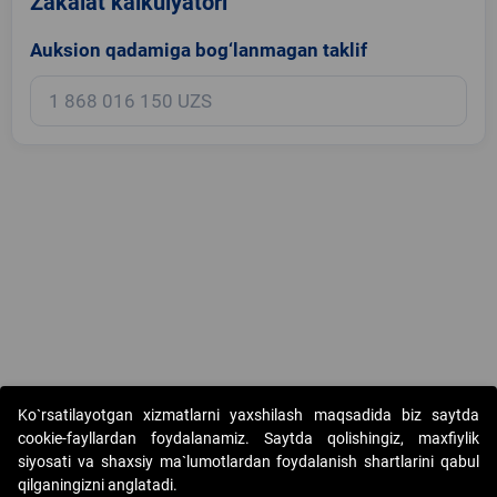
Zakalat kalkulyatori
Auksion qadamiga bog‘lanmagan taklif
Copyright © 2017-2026. "Elektron onlayn-auksionlarni tashkil etish"
Ko`rsatilayotgan xizmatlarni yaxshilash maqsadida biz saytda
AJ. Barcha huquqlar himoyalangan
cookie-fayllardan foydalanamiz. Saytda qolishingiz, maxfiylik
siyosati va shaxsiy ma`lumotlardan foydalanish shartlarini qabul
qilganingizni anglatadi.