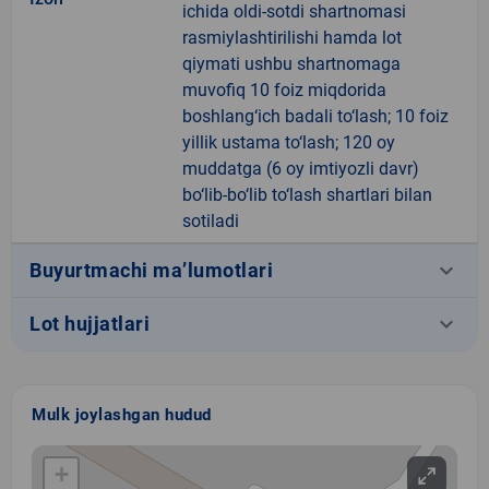
ichida oldi-sotdi shartnomasi
rasmiylashtirilishi hamda lot
qiymati ushbu shartnomaga
muvofiq 10 foiz miqdorida
boshlang‘ich badali to‘lash; 10 foiz
yillik ustama to‘lash; 120 oy
muddatga (6 oy imtiyozli davr)
bo‘lib-bo‘lib to‘lash shartlari bilan
sotiladi
keyboard_arrow_down
Buyurtmachi ma’lumotlari
keyboard_arrow_down
Lot hujjatlari
Mulk joylashgan hudud
+