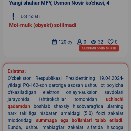
Yangi shahar MFY, Usmon Nosir ko'chasi, 4
priority_high
Lot holati:
Mol-mulk (obyekt) sotilmadi
120 oy
0
remove_red_eye
32
0
Muddatli bo‘lib to‘lash
Eslatma:
O‘zbekiston Respublikasi Prezidentining 19.04.2024-
yildagi PQ-162-son qaroriga asosan ushbu lot bo‘yicha
o‘tkaziladigan elektron onlayn-auksion savdolari
jarayonida, ishtirokchilar tomonidan
uchinchi
qadamdan
boshlab shaxsiy hisobvarag‘ida ularning
narx taklifiga nisbatan amaldagi (5.0) foizi zakalat
miqdoridagi
summaga ega bo‘lishlari talab etiladi
.
Bunda, ushbu mablag‘lar zakalat sifatida hisobga