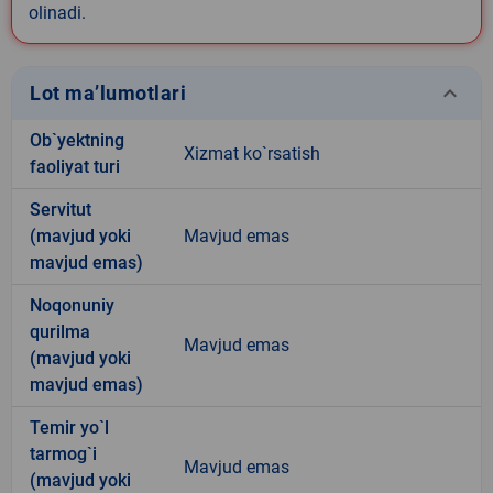
olinadi.
keyboard_arrow_down
Lot ma’lumotlari
Ob`yektning
Xizmat ko`rsatish
faoliyat turi
Servitut
(mavjud yoki
Mavjud emas
mavjud emas)
Noqonuniy
qurilma
Mavjud emas
(mavjud yoki
mavjud emas)
Temir yo`l
tarmog`i
Mavjud emas
(mavjud yoki