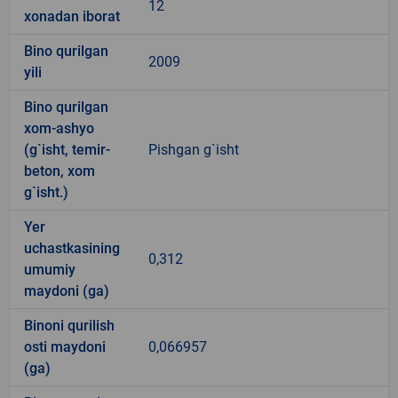
12
xonadan iborat
Bino qurilgan
2009
yili
Bino qurilgan
xom-ashyo
(g`isht, temir-
Pishgan g`isht
beton, xom
g`isht.)
Yer
uchastkasining
0,312
umumiy
maydoni (ga)
Binoni qurilish
osti maydoni
0,066957
(ga)