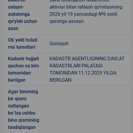
onlayn-
aktivlar bilan ishlash qo'mitasining
auksionga
2026 yil 19 yanvardagi №6 sonli
qo‘yish uchun
qaroriga asosan.
asos
Ob`yekt holati
Qoniqarli
ma`lumotlari
Kadastr hujjati
KADASTR AGENTLIGINING DAVLAT
qachon va kim
KADASTRLARI PALATASI
tomonidan
TOMONIDAN 11.12.2025 YILDA
berilgan
BERILGAN
Agar binoning
bir qismi
xatlangan
bo`lsa ushbu
bino qismining
tasdiqlangan