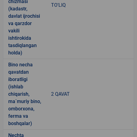
chizmasi
TO'LIQ
(kadastr,
davlat ijrochisi
va qarzdor
vakili
ishtirokida
tasdiqlangan
holda)
Bino necha
qavatdan
iboratligi
(ishlab
chiqarish,
2 QAVAT
ma`muriy bino,
omborxona,
ferma va
boshqalar)
Nechta