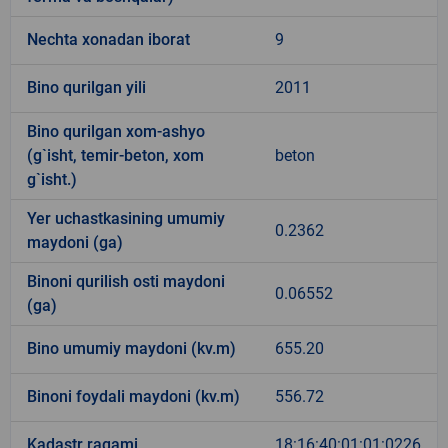
Nechta xonadan iborat
9
Bino qurilgan yili
2011
Bino qurilgan xom-ashyo
(g`isht, temir-beton, xom
beton
g`isht.)
Yer uchastkasining umumiy
0.2362
maydoni (ga)
Binoni qurilish osti maydoni
0.06552
(ga)
Bino umumiy maydoni (kv.m)
655.20
Binoni foydali maydoni (kv.m)
556.72
Kadastr raqami
18:16:40:01:01:0226