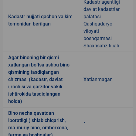
Kadastr agentligi
davlat kadastrlar
Kadastr hujjati qachon va kim
palatasi
tomonidan berilgan
Qashqadaryo
viloyati
boshqarmasi
Shaxrisabz filiali
Agar binoning bir qismi
xatlangan bo`lsa ushbu bino
qismining tasdiqlangan
chizmasi (kadastr, davlat
Xatlanmagan
ijrochisi va qarzdor vakili
ishtirokida tasdiqlangan
holda)
Bino necha qavatdan
iboratligi (ishlab chiqarish,
1
ma`muriy bino, omborxona,
ferma va boshqalar)