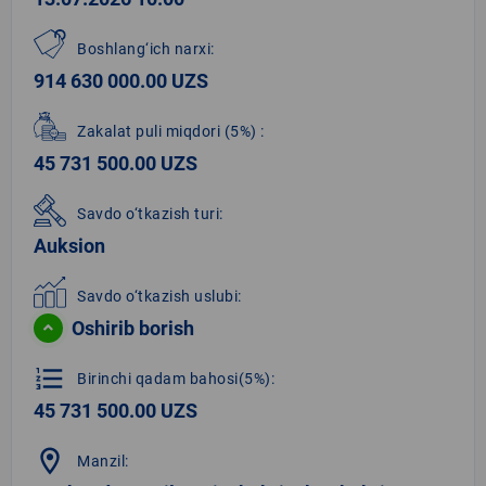
Boshlang‘ich narxi:
914 630 000.00 UZS
Zakalat puli miqdori
(5%)
:
45 731 500.00 UZS
Savdo o‘tkazish turi:
Auksion
Savdo o‘tkazish uslubi:
Oshirib borish
format_list_numbered
Birinchi qadam bahosi(5%):
45 731 500.00 UZS
location_on
Manzil: