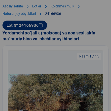
chevron_right
chevron_right
chevron_right
Asosiy sahifa
Lotlar
Koʻchmas mulk
chevron_right
Noturar-joy obyektlari
24166936
Lot № 24166936
content_copy
Yordamchi xo`jalik (molxona) va non sexi, akfa,
ma`muriy bino va ishchilar uyi binolari
Rasm 1 / 15