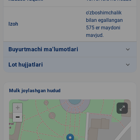
o'zboshimchalik
bilan egallangan
Izoh
575 er maydoni
mavjud.
keyboard_arrow_down
Buyurtmachi ma’lumotlari
keyboard_arrow_down
Lot hujjatlari
Mulk joylashgan hudud
+
−