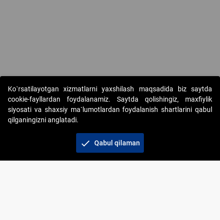
Ko`rsatilayotgan xizmatlarni yaxshilash maqsadida biz saytda
cookie-fayllardan foydalanamiz. Saytda qolishingiz, maxfiylik
siyosati va shaxsiy ma`lumotlardan foydalanish shartlarini qabul
qilganingizni anglatadi.
Copyright © 2017-2026. "Elektron onlayn-auksionlarni
tashkil etish" AJ. Barcha huquqlar himoyalangan
check
Qabul qilaman
To‘lov usullari