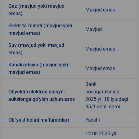
Gaz (mavjud yoki mavjud
Mavjud emas
emas)
Elektr ta`minoti (mavjud yoki
Mavjud
mavjud emas)
Suv (mavjud yoki mavjud
Mavjud emas
emas)
Kanalizatsiya (mavjud yoki
Mavjud emas
mavjud emas)
Bank
Obyektni elektron onlayn-
boshqaruvining
auksionga qo‘yish uchun asos
2025 yil 18 iyuldagi
95/1 sonli qarori
Ob`yekt holati ma`lumotlari
Yaxshi
12.08.2025 yil