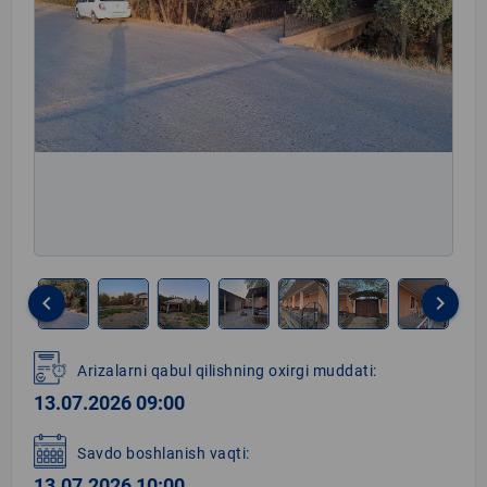
keyboard_arrow_left
keyboard_arrow_right
Item
1
Arizalarni qabul qilishning oxirgi muddati:
of
13.07.2026 09:00
15
Savdo boshlanish vaqti:
13.07.2026 10:00