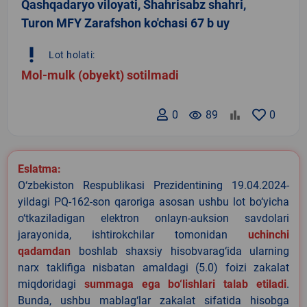
Qashqadaryo viloyati, Shahrisabz shahri,
Turon MFY Zarafshon ko'chasi 67 b uy
priority_high
Lot holati:
Mol-mulk (obyekt) sotilmadi
0
remove_red_eye
89
0
Eslatma:
O‘zbekiston Respublikasi Prezidentining 19.04.2024-
yildagi PQ-162-son qaroriga asosan ushbu lot bo‘yicha
o‘tkaziladigan elektron onlayn-auksion savdolari
jarayonida, ishtirokchilar tomonidan
uchinchi
qadamdan
boshlab shaxsiy hisobvarag‘ida ularning
narx taklifiga nisbatan amaldagi (5.0) foizi zakalat
miqdoridagi
summaga ega bo‘lishlari talab etiladi
.
Bunda, ushbu mablag‘lar zakalat sifatida hisobga