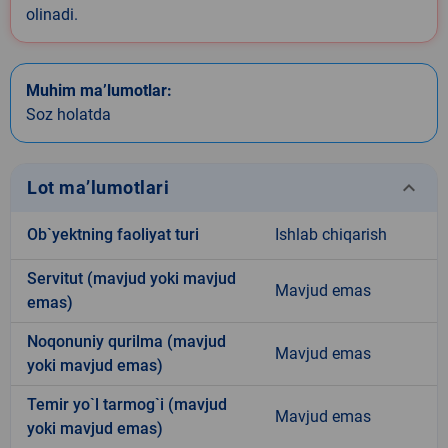
olinadi.
Muhim ma’lumotlar:
Soz holatda
keyboard_arrow_down
Lot ma’lumotlari
Ob`yektning faoliyat turi
Ishlab chiqarish
Servitut (mavjud yoki mavjud
Mavjud emas
emas)
Noqonuniy qurilma (mavjud
Mavjud emas
yoki mavjud emas)
Temir yo`l tarmog`i (mavjud
Mavjud emas
yoki mavjud emas)