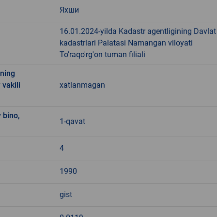
Яхши
16.01.2024-yilda Kadastr agentligining Davlat
kadastrlari Palatasi Namangan viloyati
To'raqo'rg'on tuman filiali
ining
 vakili
xatlanmagan
 bino,
1-qavat
4
1990
gist