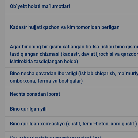
Ob`yekt holati ma`lumotlari
Kadastr hujjati qachon va kim tomonidan berilgan
Agar binoning bir qismi xatlangan bo`lsa ushbu bino qism
tasdiqlangan chizmasi (kadastr, davlat ijrochisi va qarzdor
ishtirokida tasdiqlangan holda)
Bino necha qavatdan iboratligi (ishlab chiqarish, ma`muriy
omborxona, ferma va boshqalar)
Nechta xonadan iborat
Bino qurilgan yili
Bino qurilgan xom-ashyo (g`isht, temir-beton, xom g`isht.)