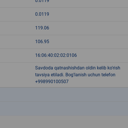
0.0119
0.0119
119.06
106.95
16:06:40:02:02:0106
Savdoda qatnashishdan oldin kelib ko'rish
tavsiya etiladi. Bog'lanish uchun telefon
+998990100507
k
k