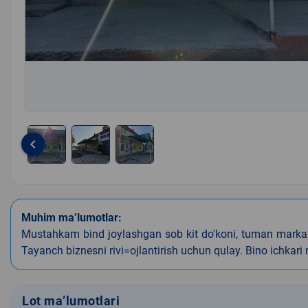
keyboard_arrow_left
Item
1
of
3
Muhim ma’lumotlar:
Mustahkam bind joylashgan sob kit do'koni, tuman markazi
Tayanch biznesni rivi=ojlantirish uchun qulay. Bino ichkari 
Lot ma’lumotlari