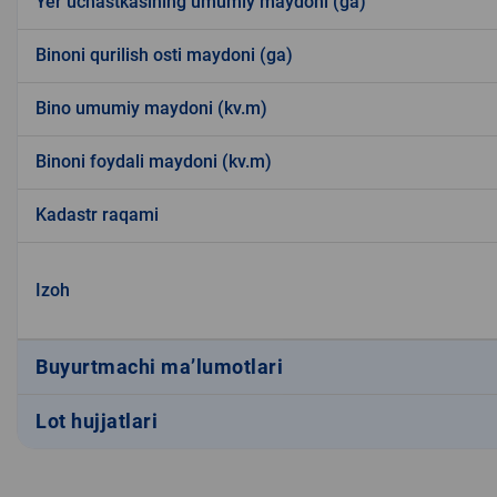
Yer uchastkasining umumiy maydoni (ga)
Binoni qurilish osti maydoni (ga)
Bino umumiy maydoni (kv.m)
Binoni foydali maydoni (kv.m)
Kadastr raqami
Izoh
Buyurtmachi ma’lumotlari
Lot hujjatlari