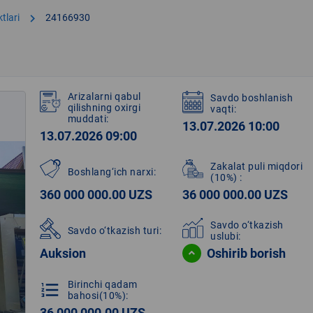
chevron_right
tlari
24166930
Arizalarni qabul
Savdo boshlanish
qilishning oxirgi
vaqti:
muddati:
13.07.2026 10:00
13.07.2026 09:00
Zakalat puli miqdori
Boshlang‘ich narxi:
(10%)
:
360 000 000.00 UZS
36 000 000.00 UZS
Savdo o‘tkazish
Savdo o‘tkazish turi:
uslubi:
Auksion
Oshirib borish
Birinchi qadam
format_list_numbered
bahosi(10%):
36 000 000.00 UZS