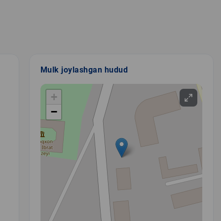
Mulk joylashgan hudud
+
−