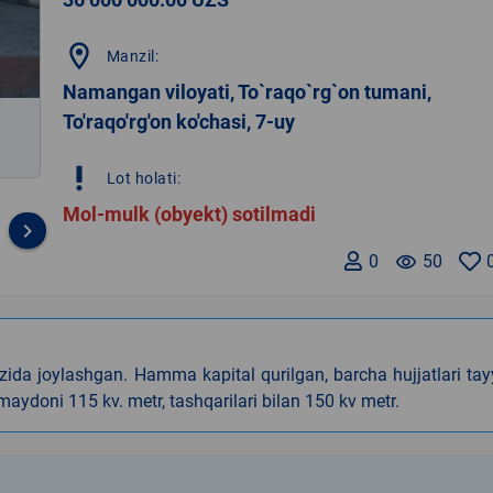
location_on
Manzil:
Namangan viloyati, To`raqo`rg`on tumani,
To'raqo'rg'on ko'chasi, 7-uy
priority_high
Lot holati:
Mol-mulk (obyekt) sotilmadi
keyboard_arrow_right
0
remove_red_eye
50
da joylashgan. Hamma kapital qurilgan, barcha hujjatlari tay
maydoni 115 kv. metr, tashqarilari bilan 150 kv metr.
k