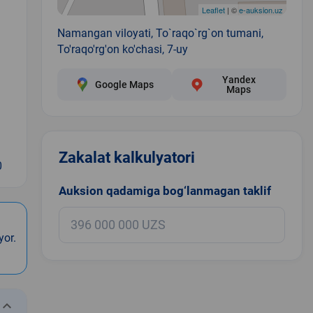
Leaflet
| ©
e-auksion.uz
Namangan viloyati, To`raqo`rg`on tumani,
To'raqo'rg'on ko'chasi, 7-uy
Yandex
Google Maps
Maps
Zakalat kalkulyatori
0
Auksion qadamiga bog‘lanmagan taklif
yor.
eyboard_arrow_down