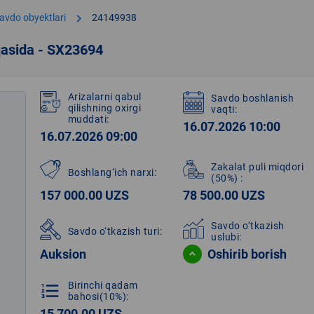
chevron_right
avdo obyektlari
24149938
qasida - SX23694
Arizalarni qabul
Savdo boshlanish
qilishning oxirgi
vaqti:
muddati:
16.07.2026 10:00
16.07.2026 09:00
Zakalat puli miqdori
Boshlang‘ich narxi:
(50%)
:
157 000.00 UZS
78 500.00 UZS
Savdo o‘tkazish
Savdo o‘tkazish turi:
uslubi:
Auksion
Oshirib borish
Birinchi qadam
format_list_numbered
bahosi(10%):
15 700.00 UZS