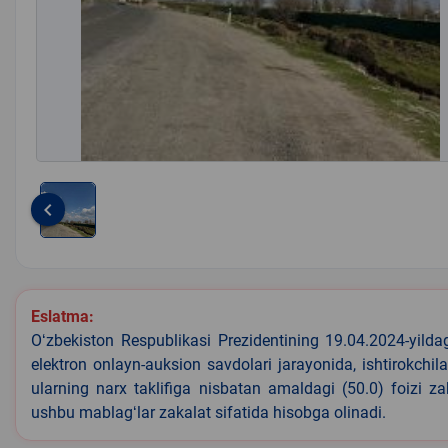
keyboard_arrow_left
Item
1
of
1
Eslatma:
Oʻzbekiston Respublikasi Prezidentining 19.04.2024-yild
elektron onlayn-auksion savdolari jarayonida, ishtirokchi
ularning narx taklifiga nisbatan amaldagi (50.0) foizi z
ushbu mablagʻlar zakalat sifatida hisobga olinadi.