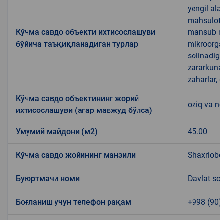
yengil al
mahsulotl
Кўчма савдо объекти ихтисослашуви
mansub ma
бўйича таъқиқланадиган турлар
mikroorg
solinadig
zararkun
zaharlar,
Кўчма савдо объектининг жорий
oziq va 
ихтисослашуви (агар мавжуд бўлса)
Умумий майдони (м2)
45.00
Кўчма савдо жойининг манзили
Shaxriob
Буюртмачи номи
Davlat so
Боғланиш учун телефон рақам
+998 (90