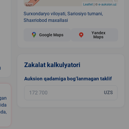
Leaflet
| ©
e-auksion.uz
Surxondaryo viloyati, Sariosiyo tumani,
Shaxriobod maxallasi
Yandex
Google Maps
Maps
Zakalat kalkulyatori
0
Auksion qadamiga bog‘lanmagan taklif
UZS
igan
ida
nda,