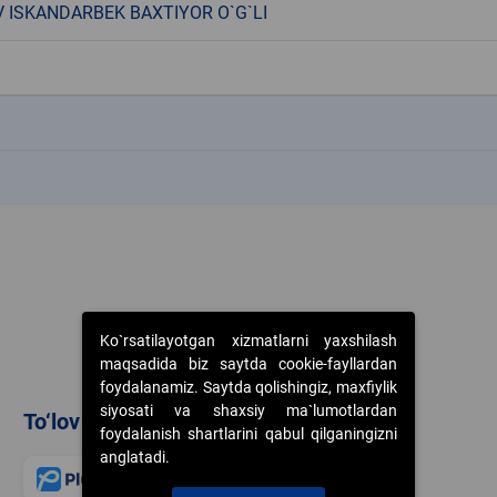
 ISKANDARBEK BAXTIYOR O`G`LI
k
k
Ko`rsatilayotgan xizmatlarni yaxshilash
maqsadida biz saytda cookie-fayllardan
foydalanamiz. Saytda qolishingiz, maxfiylik
siyosati va shaxsiy ma`lumotlardan
To‘lov usullari
foydalanish shartlarini qabul qilganingizni
anglatadi.