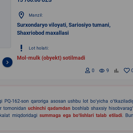
location_on
Manzil:
Surxondaryo viloyati, Sariosiyo tumani,
Shaxriobod maxallasi
priority_high
Lot holati:
Mol-mulk (obyekt) sotilmadi
keyboard_arrow_right
0
remove_red_eye
9
agi PQ-162-son qaroriga asosan ushbu lot boʻyicha oʻtkazilad
lar tomonidan
uchinchi qadamdan
boshlab shaxsiy hisobvaragʻ
akalat miqdoridagi
summaga ega boʻlishlari talab etiladi
. Bu