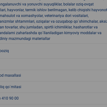
angalanuvchi va yonuvchi suyuqliklar, bolalar oziq-ovqat
ari, hayvonlar, termik ishlov berilmagan, kelib chiqishi hayvono
hsulot va xomashyolar, veterinariya dori vositalari,
anizmlar shtammlari, oziqalar va ozuqabop qo`shimchalar, aksi
an tovarlar, shu jumladan, spirtli ichimliklar, hasharotlar va
andalarni zaharlashda qo`llaniladigan kimyoviy moddalar va
 diniy mazmundagi materiallar
nooziq
od maxallasi
liq qo`mitasi
) 410 90 00