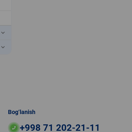
eyboard_arrow_down
eyboard_arrow_down
Bog‘lanish
+998 71 202-21-11