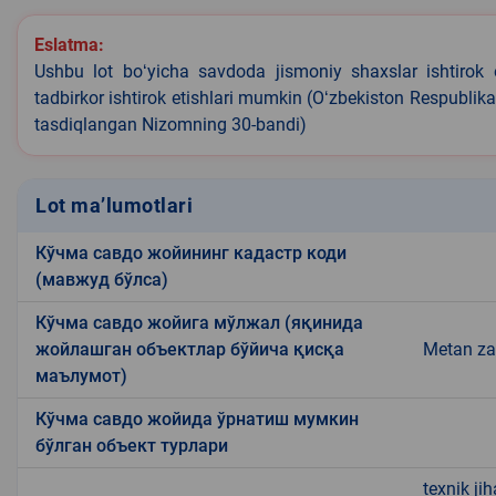
Eslatma:
Ushbu lot boʻyicha savdoda jismoniy shaxslar ishtirok 
tadbirkor ishtirok etishlari mumkin (Oʻzbekiston Respublik
tasdiqlangan Nizomning 30-bandi)
Lot ma’lumotlari
Кўчма савдо жойининг кадастр коди
(мавжуд бўлса)
Кўчма савдо жойига мўлжал (яқинида
жойлашган объектлар бўйича қисқа
Metan zap
маълумот)
Кўчма савдо жойида ўрнатиш мумкин
бўлган объект турлари
texnik ji