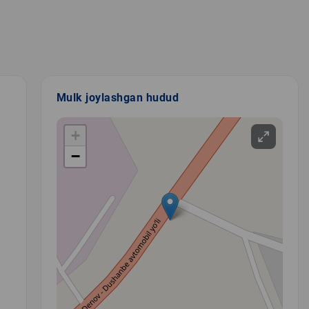
Mulk joylashgan hudud
+
−