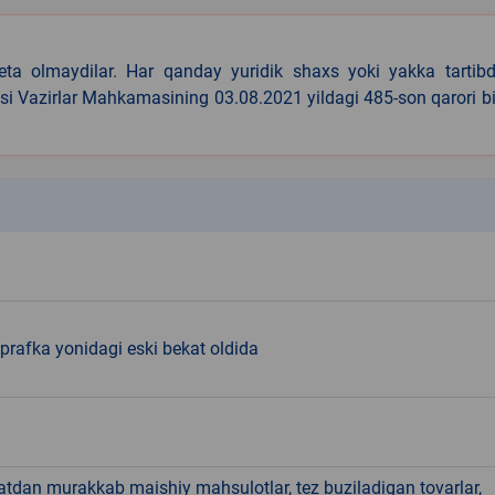
eta olmaydilar. Har qanday yuridik shaxs yoki yakka tartibd
asi Vazirlar Mahkamasining 03.08.2021 yildagi 485-son qarori b
k
rafka yonidagi eski bekat oldida
hatdan murakkab maishiy mahsulotlar, tez buziladigan tovarlar,