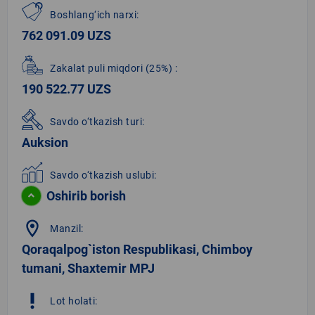
Boshlang‘ich narxi:
762 091.09 UZS
Zakalat puli miqdori
(25%)
:
190 522.77 UZS
Savdo o‘tkazish turi:
Auksion
Savdo o‘tkazish uslubi:
Oshirib borish
location_on
Manzil:
Qoraqalpog`iston Respublikasi, Chimboy
tumani, Shaxtemir MPJ
priority_high
Lot holati: