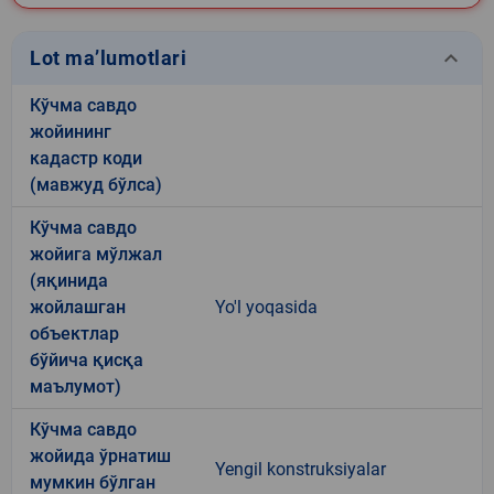
keyboard_arrow_down
Lot ma’lumotlari
Кўчма савдо
жойининг
кадастр коди
(мавжуд бўлса)
Кўчма савдо
жойига мўлжал
(яқинида
жойлашган
Yo'l yoqasida
объектлар
бўйича қисқа
маълумот)
Кўчма савдо
жойида ўрнатиш
Yengil konstruksiyalar
мумкин бўлган