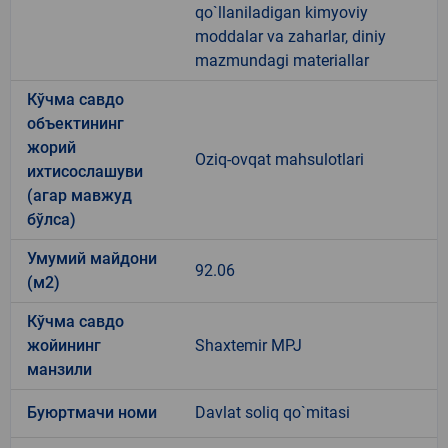
qo`llaniladigan kimyoviy
moddalar va zaharlar, diniy
mazmundagi materiallar
Кўчма савдо
объектининг
жорий
Oziq-ovqat mahsulotlari
ихтисослашуви
(агар мавжуд
бўлса)
Умумий майдони
92.06
(м2)
Кўчма савдо
жойининг
Shaxtemir MPJ
манзили
Буюртмачи номи
Davlat soliq qo`mitasi