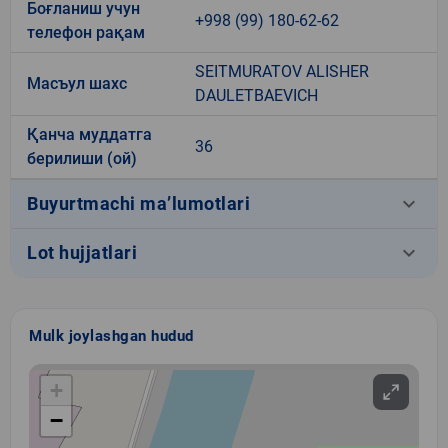
Боғланиш учун
+998 (99) 180-62-62
телефон рақам
SEITMURATOV ALISHER
Масъул шахс
DAULETBAEVICH
Қанча муддатга
36
берилиши (ой)
keyboard_arrow_down
Buyurtmachi ma’lumotlari
keyboard_arrow_down
Lot hujjatlari
Mulk joylashgan hudud
+
−