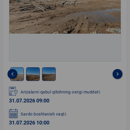
keyboard_arrow_left
keyboard_arrow_right
Item
1
Arizalarni qabul qilishning oxirgi muddati:
of
31.07.2026 09:00
3
Savdo boshlanish vaqti:
31.07.2026 10:00