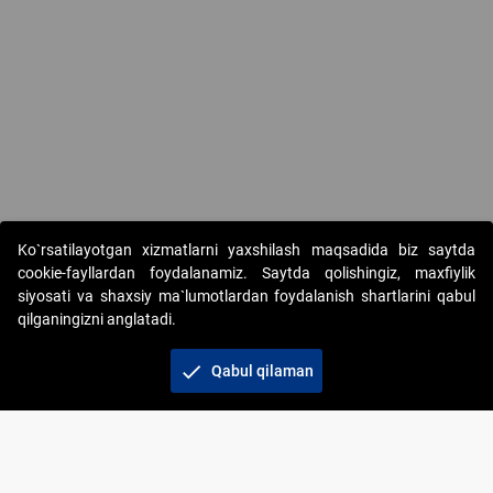
Ko`rsatilayotgan xizmatlarni yaxshilash maqsadida biz saytda
cookie-fayllardan foydalanamiz. Saytda qolishingiz, maxfiylik
siyosati va shaxsiy ma`lumotlardan foydalanish shartlarini qabul
qilganingizni anglatadi.
Copyright © 2017-2026. "Elektron onlayn-auksionlarni
tashkil etish" AJ. Barcha huquqlar himoyalangan
check
Qabul qilaman