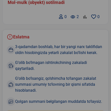
Mol-mulk (obyekt) sotilmadi
0
remove_red_eye
2
0
Eslatma
3-qadamdan boshlab, har bir yangi narx taklifidan
oldin hisobingizda yetarli zakalat bo‘lishi kerak.
G‘olib bo‘lmagan ishtirokchining zakaladi
qaytariladi.
G‘olib bo‘lsangiz, qo‘shimcha to‘langan zakalat
summasi umumiy to‘lovning bir qismi sifatida
hisoblanadi.
Qolgan summani belgilangan muddatda to‘laysiz.