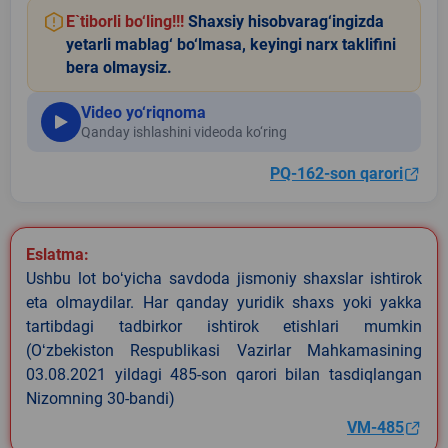
E`tiborli bo‘ling!!!
Shaxsiy hisobvarag‘ingizda
yetarli mablag‘ bo‘lmasa, keyingi narx taklifini
bera olmaysiz.
Video yo‘riqnoma
Qanday ishlashini videoda ko‘ring
PQ-162-son qarori
Eslatma:
Ushbu lot boʻyicha savdoda jismoniy shaxslar ishtirok
eta olmaydilar. Har qanday yuridik shaxs yoki yakka
tartibdagi tadbirkor ishtirok etishlari mumkin
(Oʻzbekiston Respublikasi Vazirlar Mahkamasining
03.08.2021 yildagi 485-son qarori bilan tasdiqlangan
Nizomning 30-bandi)
VM-485