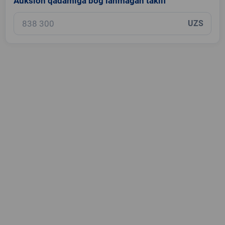
Auksion qadamiga bog‘lanmagan taklif
UZS