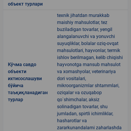
объект турлари
texnik jihatdan murakkab
maishiy mahsulotlar, tez
buziladigan tovarlar, yengil
alangalanuvchi va yonuvchi
suyuqliklar, bolalar oziq-ovqat
mahsulotlari, hayvonlar, termik
ishlov berilmagan, kelib chiqishi
Кўчма савдо
hayvonotga mansub mahsulot
объекти
va xomashyolar, veterinariya
ихтисослашуви
dori vositalari,
бўйича
mikroorganizmlar shtammlari,
таъқиқланадиган
oziqalar va ozuqabop
турлар
qo`shimchalar, aksiz
solinadigan tovarlar, shu
jumladan, spirtli ichimliklar,
hasharotlar va
zararkunandalarni zaharlashda