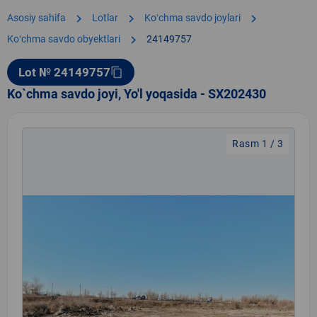
chevron_right
chevron_right
chevron_right
Asosiy sahifa
Lotlar
Koʻchma savdo joylari
chevron_right
Koʻchma savdo obyektlari
24149757
Lot № 24149757
content_copy
Ko`chma savdo joyi, Yo'l yoqasida - SX202430
Rasm 1 / 3