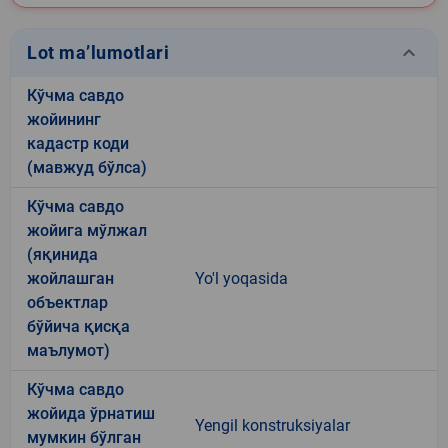
keyboard_arrow_down
Lot ma’lumotlari
Кўчма савдо
жойининг
кадастр коди
(мавжуд бўлса)
Кўчма савдо
жойига мўлжал
(яқинида
жойлашган
Yo'l yoqasida
объектлар
бўйича қисқа
маълумот)
Кўчма савдо
жойида ўрнатиш
Yengil konstruksiyalar
мумкин бўлган