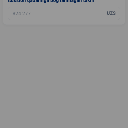
Auksion qadamiga bog‘lanmagan taklif
UZS