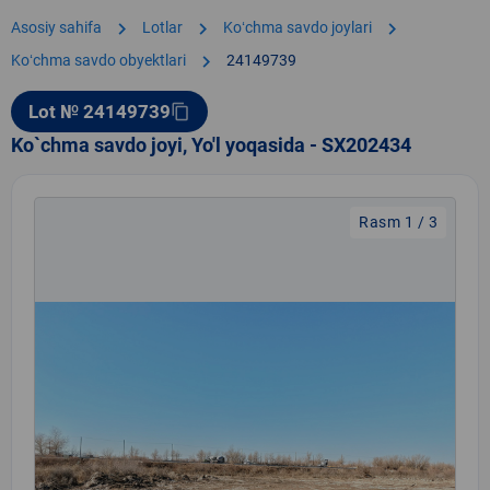
chevron_right
chevron_right
chevron_right
Asosiy sahifa
Lotlar
Koʻchma savdo joylari
chevron_right
Koʻchma savdo obyektlari
24149739
Lot № 24149739
content_copy
Ko`chma savdo joyi, Yo'l yoqasida - SX202434
Rasm 1 / 3