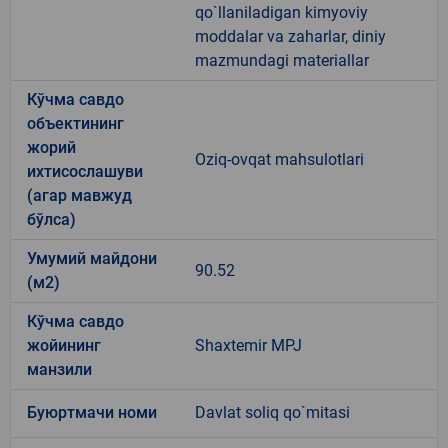
qo`llaniladigan kimyoviy
moddalar va zaharlar, diniy
mazmundagi materiallar
Кўчма савдо
объектининг
жорий
Oziq-ovqat mahsulotlari
ихтисослашуви
(агар мавжуд
бўлса)
Умумий майдони
90.52
(м2)
Кўчма савдо
жойининг
Shaxtemir MPJ
манзили
Буюртмачи номи
Davlat soliq qo`mitasi