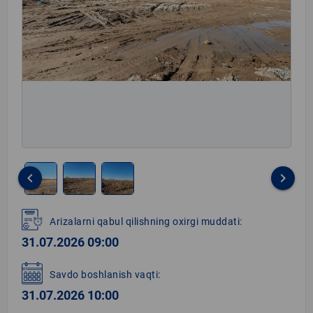
keyboard_arrow_left
keyboard_arrow_right
Item
1
Arizalarni qabul qilishning oxirgi muddati:
of
31.07.2026 09:00
3
Savdo boshlanish vaqti:
31.07.2026 10:00