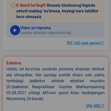
E`tiborli bo‘ling!!!
Shaxsiy hisobvarag‘ingizda
yetarli mablag‘ bo‘lmasa, keyingi narx taklifini
bera olmaysiz.
Video yo‘riqnoma
Qanday ishlashini videoda ko‘ring
PQ-162-son qarori
Eslatma:
Ushbu lot boʻyicha savdoda jismoniy shaxslar ishtirok
eta olmaydilar. Har qanday yuridik shaxs yoki yakka
tartibdagi tadbirkor ishtirok etishlari mumkin
(Oʻzbekiston Respublikasi Vazirlar Mahkamasining
03.08.2021 yildagi 485-son qarori bilan tasdiqlangan
Nizomning 30-bandi)
VM-485