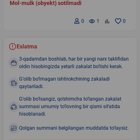
Mol-mulk (obyekt) sotilmadi
0
remove_red_eye
1
0
Eslatma
3-qadamdan boshlab, har bir yangi narx taklifidan
oldin hisobingizda yetarli zakalat bo‘lishi kerak.
G‘olib bo‘lmagan ishtirokchining zakaladi
qaytariladi.
G‘olib bo‘lsangiz, qo‘shimcha to‘langan zakalat
summasi umumiy to‘lovning bir qismi sifatida
hisoblanadi.
Qolgan summani belgilangan muddatda to‘laysiz.