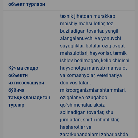
объект турлари
texnik jihatdan murakkab
maishiy mahsulotlar, tez
buziladigan tovarlar, yengil
alangalanuvchi va yonuvchi
suyuqliklar, bolalar oziq-ovqat
mahsulotlari, hayvonlar, termik
ishlov berilmagan, kelib chiqishi
Кўчма савдо
hayvonotga mansub mahsulot
объекти
va xomashyolar, veterinariya
ихтисослашуви
dori vositalari,
бўйича
mikroorganizmlar shtammlari,
таъқиқланадиган
oziqalar va ozuqabop
турлар
qo`shimchalar, aksiz
solinadigan tovarlar, shu
jumladan, spirtli ichimliklar,
hasharotlar va
zararkunandalarni zaharlashda