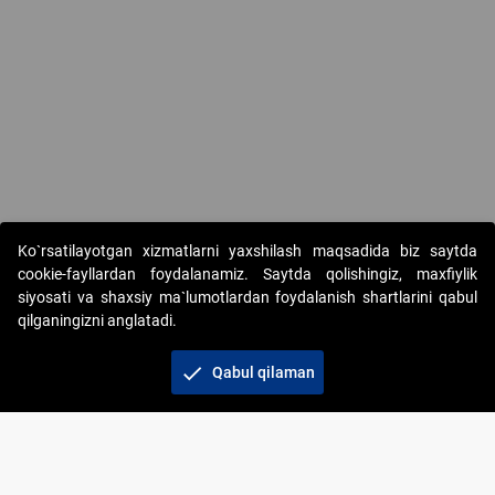
Ko`rsatilayotgan xizmatlarni yaxshilash maqsadida biz saytda
cookie-fayllardan foydalanamiz. Saytda qolishingiz, maxfiylik
siyosati va shaxsiy ma`lumotlardan foydalanish shartlarini qabul
qilganingizni anglatadi.
Copyright © 2017-2026. "Elektron onlayn-auksionlarni
tashkil etish" AJ. Barcha huquqlar himoyalangan
check
Qabul qilaman