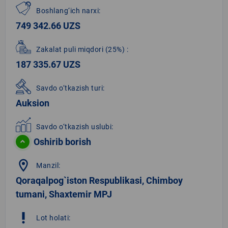
Boshlang‘ich narxi:
749 342.66 UZS
Zakalat puli miqdori
(25%)
:
187 335.67 UZS
Savdo o‘tkazish turi:
Auksion
Savdo o‘tkazish uslubi:
Oshirib borish
location_on
Manzil:
Qoraqalpog`iston Respublikasi, Chimboy
tumani, Shaxtemir MPJ
priority_high
Lot holati: