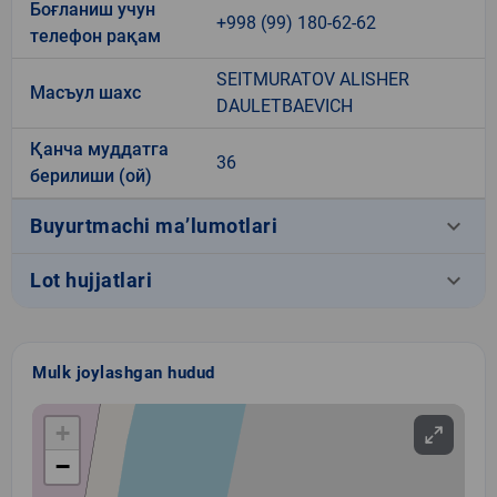
Боғланиш учун
+998 (99) 180-62-62
телефон рақам
SEITMURATOV ALISHER
Масъул шахс
DAULETBAEVICH
Қанча муддатга
36
берилиши (ой)
keyboard_arrow_down
Buyurtmachi ma’lumotlari
keyboard_arrow_down
Lot hujjatlari
Mulk joylashgan hudud
+
−