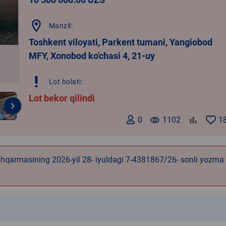
location_on
Manzil:
Toshkent viloyati, Parkent tumani, Yangiobod
MFY, Xonobod ko'chasi 4, 21-uy
priority_high
Lot holati:
Lot bekor qilindi
keyboard_arrow_right
0
remove_red_eye
1102
1
hqarmasining 2026-yil 28- iyuldagi 7-4381867/26- sonli yozma
k