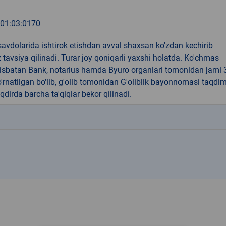
:01:03:0170
avdolarida ishtirok etishdan avval shaxsan ko'zdan kechirib
z tavsiya qilinadi. Turar joy qoniqarli yaxshi holatda. Ko'chmas
isbatan Bank, notarius hamda Byuro organlari tomonidan jami 
 o'rnatilgan bo'lib, g'olib tomonidan G'oliblik bayonnomasi taqdi
aqdirda barcha ta'qiqlar bekor qilinadi.
k
k
k