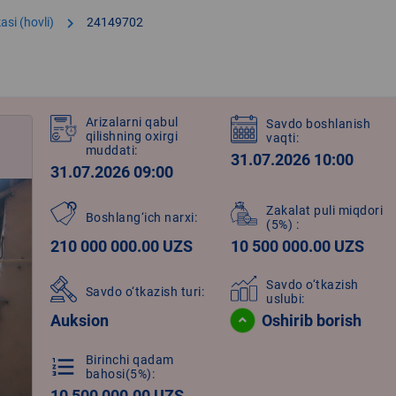
chevron_right
asi (hovli)
24149702
Arizalarni qabul
Savdo boshlanish
qilishning oxirgi
vaqti:
muddati:
31.07.2026 10:00
31.07.2026 09:00
Zakalat puli miqdori
Boshlang‘ich narxi:
(5%)
:
210 000 000.00 UZS
10 500 000.00 UZS
Savdo o‘tkazish
Savdo o‘tkazish turi:
uslubi:
Auksion
Oshirib borish
Birinchi qadam
format_list_numbered
bahosi(5%):
10 500 000.00 UZS