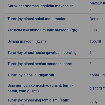
Mazkur t
Garov shartnomasi bo'yicha maydonlar
yashash m
Turar-joy binosi holati ma`lumotlari
Qoniqarli
Yer uchastkasining umumiy maydoni (ga)
0.08
Uyning maydoni (kv.m)
156.48
Turar-joy binosi necha qavatdan iboratligi
1
Turar-joy binosi nechta xonadan iborat
3
Turar joy binosi qurilgan yili
noma'lu
Bino qurilgan xom-ashyo (g`isht, temir-
gisht, tem
beton, xom g`isht.)
Turar-joy binosining tom qismi (shifr,
shifr