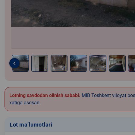
keyboard_arrow_left
Item
1
of
8
Lotning savdodan olinish sababi:
MIB Toshkent viloyat bos
xatiga asosan.
Lot ma’lumotlari