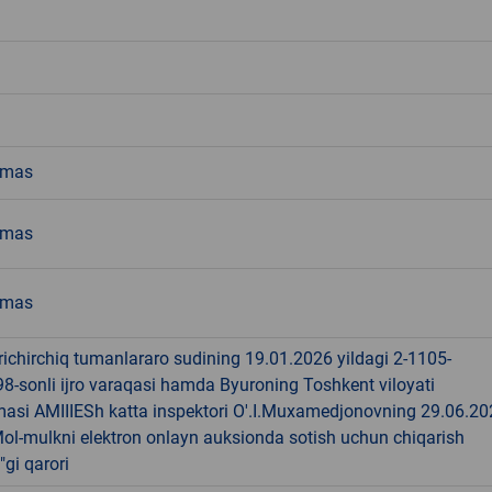
emas
emas
emas
ichirchiq tumanlararo sudining 19.01.2026 yildagi 2-1105-
-sonli ijro varaqasi hamda Byuroning Toshkent viloyati
asi AMIIIESh katta inspektori O'.I.Muxamedjonovning 29.06.20
Mol-mulkni elektron onlayn auksionda sotish uchun chiqarish
a"gi qarori