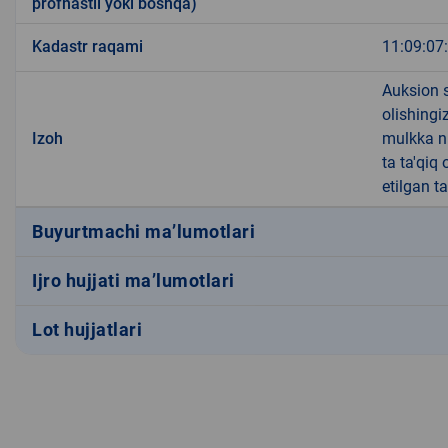
profnastil yoki boshqa)
Kadastr raqami
11:09:07
Auksion s
olishingi
Izoh
mulkka n
ta ta'qiq
etilgan t
Buyurtmachi ma’lumotlari
Ijro hujjati ma’lumotlari
Lot hujjatlari