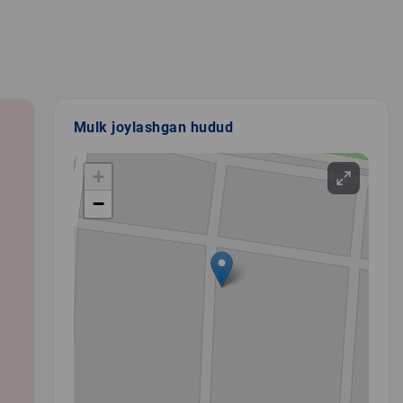
Mulk joylashgan hudud
+
−