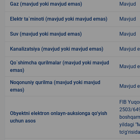
Gaz (mavjud yoki mavjud emas)
Mavjud
Elektr ta`minoti (mavjud yoki mavjud emas)
Mavjud
Suv (mavjud yoki mavjud emas)
Mavjud
Kanalizatsiya (mavjud yoki mavjud emas)
Mavjud 
Qo`shimcha qurilmalar (mavjud yoki mavjud
Mavjud 
emas)
Noqonuniy qurilma (mavjud yoki mavjud
Mavjud 
emas)
FIB Yuqor
2503/6498
Obyektni elektron onlayn-auksionga qo‘yish
boshqarm
uchun asos
yildagi "
to'g'risid