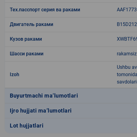
Тех.пасспорт серия ва раками
AAF1773
Двигатель раками
B15D212
Кузов раками
XWBTF6
Шасси раками
rakamsiz
Ushbu av
Izoh
tomonidan
savdolari
Buyurtmachi ma’lumotlari
Ijro hujjati ma’lumotlari
Lot hujjatlari