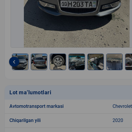
keyboard_arrow_left
Item
1
of
12
Lot ma’lumotlari
Avtomotransport markasi
Chevrolet
Chiqarilgan yili
2020