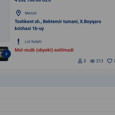
location_on
Manzil:
Toshkent sh., Bektemir tumani, X.Boyqaro
ko'chasi 1b-uy
priority_high
Lot holati:
Mol-mulk (obyekt) sotilmadi
keyboard_arrow_right
0
remove_red_eye
213
k