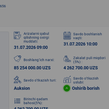
656
Arizalarni qabul
Savdo boshlanish
qilishning oxirgi
vaqti:
muddati:
31.07.2026 10:00
31.07.2026 09:00
Zakalat puli miqdori
Boshlang‘ich narxi:
(5%)
:
85 254 000.00 UZS
4 262 700.00 UZS
Savdo o‘tkazish
Savdo o‘tkazish turi:
uslubi:
Auksion
Oshirib borish
Birinchi qadam
format_list_numbered
bahosi(5%):
4 262 700.00 UZS