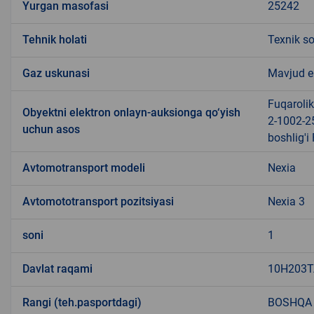
Yurgan masofasi
25242
Tehnik holati
Texnik s
Gaz uskunasi
Mavjud 
Fuqarolik
Obyektni elektron onlayn-auksionga qo‘yish
2-1002-25
uchun asos
boshlig'i
Avtomotransport modeli
Nexia
Avtomototransport pozitsiyasi
Nexia 3
soni
1
Davlat raqami
10H203T
Rangi (teh.pasportdagi)
BOSHQA 