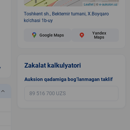
Leaflet
| ©
e-auksion.uz
Toshkent sh., Bektemir tumani, X.Boyqaro
ko'chasi 1b-uy
Yandex
Google Maps
Maps
Zakalat kalkulyatori
7
Auksion qadamiga bog‘lanmagan taklif
eyboard_arrow_down