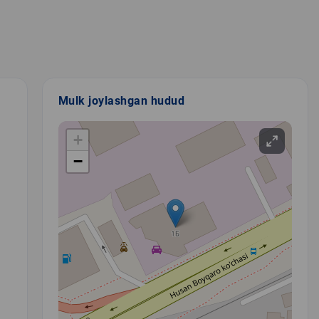
Mulk joylashgan hudud
+
−