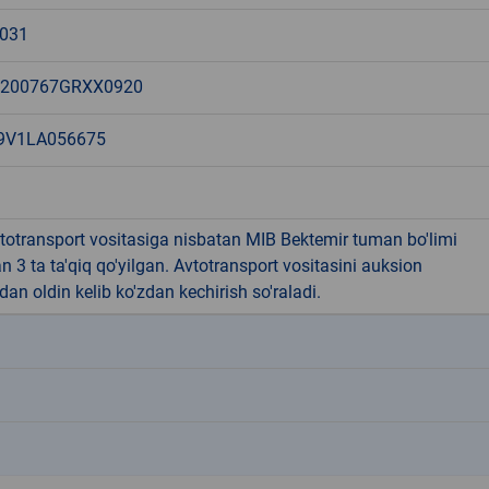
031
200767GRXX0920
9V1LA056675
totransport vositasiga nisbatan MIB Bektemir tuman bo'limi
 3 ta ta'qiq qo'yilgan. Avtotransport vositasini auksion
dan oldin kelib ko'zdan kechirish so'raladi.
k
k
k