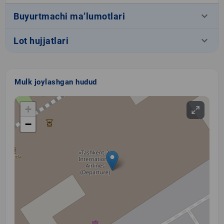
keyboard_arrow_down
Buyurtmachi ma’lumotlari
keyboard_arrow_down
Lot hujjatlari
Mulk joylashgan hudud
+
−