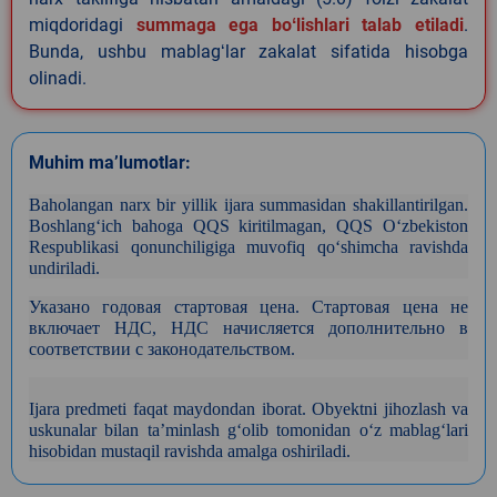
miqdoridagi
summaga ega boʻlishlari talab etiladi
.
Bunda, ushbu mablagʻlar zakalat sifatida hisobga
olinadi.
Muhim ma’lumotlar:
Baholangan narx bir yillik ijara summasidan shakillantirilgan
.
Boshlang‘ich bahoga QQS kiritilmagan,
QQS
O‘zbekiston
Respublikasi qonunchiligiga muvofiq qo‘shimcha ravishda
undiriladi.
Указано годовая стартовая цена. Стартовая цена не
включает НДС, НДС начисляется дополнительно в
соответствии с законодательством.
Ijara predmeti faqat maydondan iborat. Obyektni jihozlash va
uskunalar bilan ta’minlash g‘olib tomonidan o‘z mablag‘lari
hisobidan mustaqil ravishda amalga oshiriladi.