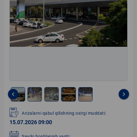
keyboard_arrow_left
keyboard_arrow_right
Item
1
Arizalarni qabul qilishning oxirgi muddati:
of
15.07.2026 09:00
5
Savdo boshlanish vaqti: