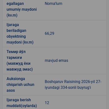
egallagan
Noma'lum
umumiy maydoni
(kv.m)
Ijaraga
beriladigan
66,29
obyektning
maydoni (kv.m)
Темир йўл
тармоғи
mavjud emas
(мавжуд ёки
мавжуд эмас)
Auksionga
Boshqaruv Raisining 2026-yil 27-
chiqarish uchun
iyundagi 334-sonli buyrug'i
asos
Ijaraga berish
12
muddati(oylarda)