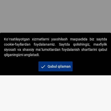
Copyright © 2017-2026. "Elektron onlayn-auksionlarni tashkil etish"
Ko`rsatilayotgan xizmatlarni yaxshilash maqsadida biz saytda
AJ. Barcha huquqlar himoyalangan
cookie-fayllardan foydalanamiz. Saytda qolishingiz, maxfiylik
siyosati va shaxsiy ma`lumotlardan foydalanish shartlarini qabul
qilganingizni anglatadi.
check
Qabul qilaman
+998 71 202-21-11
Veb-saytdagi axborot materiallaridan boshqa
shaxslar foydalanganda jamiyatning korporativ veb-
saytiga majburiy havolalar ko‘rsatilishi kerak