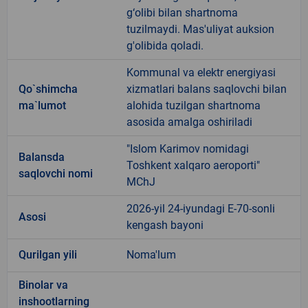
g‘olibi bilan shartnoma
tuzilmaydi. Mas'uliyat auksion
g'olibida qoladi.
Kommunal va elektr energiyasi
Qo`shimcha
xizmatlari balans saqlovchi bilan
ma`lumot
alohida tuzilgan shartnoma
asosida amalga oshiriladi
"Islom Karimov nomidagi
Balansda
Toshkent xalqaro aeroporti"
saqlovchi nomi
MChJ
2026-yil 24-iyundagi E-70-sonli
Asosi
kengash bayoni
Qurilgan yili
Noma'lum
Binolar va
inshootlarning