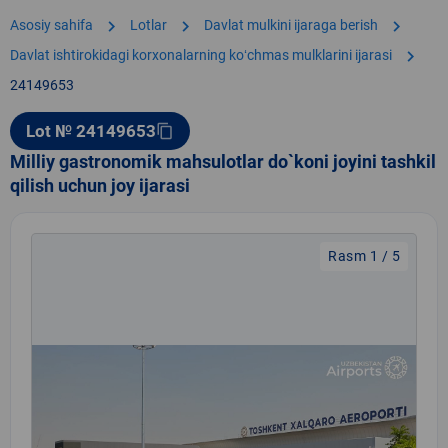
chevron_right
chevron_right
chevron_right
Asosiy sahifa
Lotlar
Davlat mulkini ijaraga berish
chevron_right
Davlat ishtirokidagi korxonalarning koʻchmas mulklarini ijarasi
24149653
Lot № 24149653
content_copy
Milliy gastronomik mahsulotlar do`koni joyini tashkil
qilish uchun joy ijarasi
Rasm 1 / 5