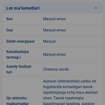
keyboard_arrow_down
Lot ma’lumotlari
Suv
Mavjud emas
Gaz
Mavjud emas
Elektr energiyasi
Mavjud
Kanalizatsiya
Mavjud emas
tarmog`i
Аsosiy faoliyat
Chakana savdo
turi
Auksion ishtirokchilari ushbu lot
hujjatlarida ko‘rsatilgan texnik
topshiriqlarga to‘liq rioya etishlari
Qo`shimcha
shart. Texnik topshiriqlar
majburiyatlar
bajarilmagan taqdirda, auksion