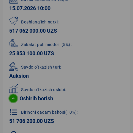
15.07.2026 10:00
Boshlang‘ich narxi:
517 062 000.00 UZS
Zakalat puli miqdori
(5%)
:
25 853 100.00 UZS
Savdo o‘tkazish turi:
Auksion
Savdo o‘tkazish uslubi:
Oshirib borish
format_list_numbered
Birinchi qadam bahosi(10%):
51 706 200.00 UZS