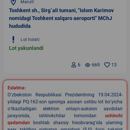
location_on
Manzil:
Toshkent sh., Sirg`ali tumani, "Islom Karimov
nomidagi Toshkent xalqaro aeroporti" MChJ
hududida
priority_high
Lot holati:
Lot yakunlandi
6
remove_red_eye
669
13
Eslatma:
Oʻzbekiston Respublikasi Prezidentining 19.04.2024-
yildagi PQ-162-son qaroriga asosan ushbu lot boʻyicha
oʻtkaziladigan elektron onlayn-auksion savdolari
jarayonida, ishtirokchilar tomonidan
uchinchi
qadamdan
boshlab shaxsiy hisobvaragʻida ularning
narx taklifiga nisbatan amaldagi (5.0) foizi zakalat