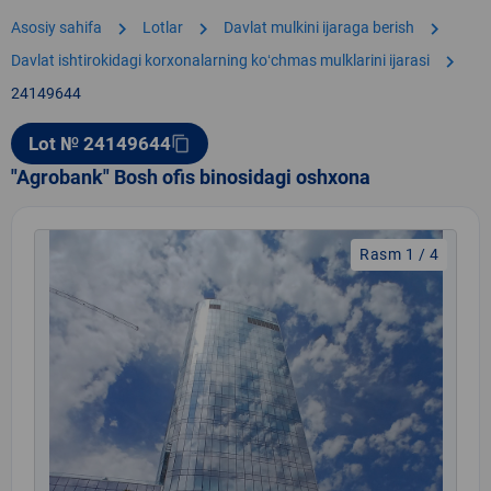
chevron_right
chevron_right
chevron_right
Asosiy sahifa
Lotlar
Davlat mulkini ijaraga berish
chevron_right
Davlat ishtirokidagi korxonalarning koʻchmas mulklarini ijarasi
24149644
Lot № 24149644
content_copy
"Agrobank" Bosh ofis binosidagi oshxona
Rasm 1 / 4