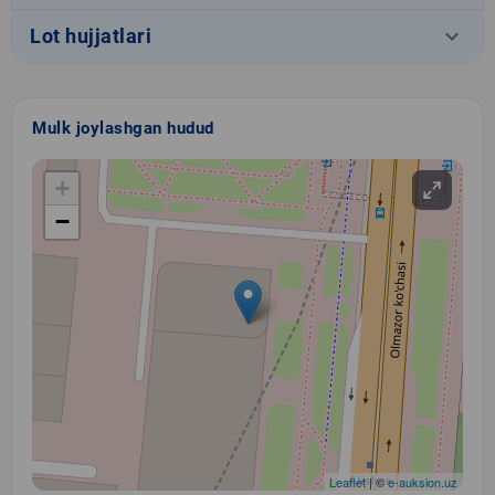
keyboard_arrow_down
Lot hujjatlari
Mulk joylashgan hudud
+
−
Leaflet
| ©
e-auksion.uz