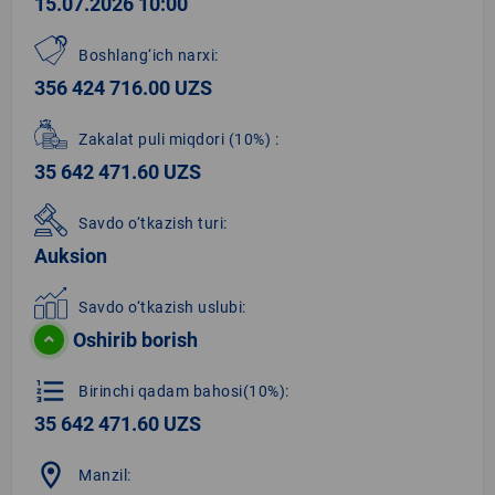
15.07.2026 10:00
Boshlang‘ich narxi:
356 424 716.00 UZS
Zakalat puli miqdori
(10%)
:
35 642 471.60 UZS
Savdo o‘tkazish turi:
Auksion
Savdo o‘tkazish uslubi:
Oshirib borish
format_list_numbered
Birinchi qadam bahosi(10%):
35 642 471.60 UZS
location_on
Manzil: