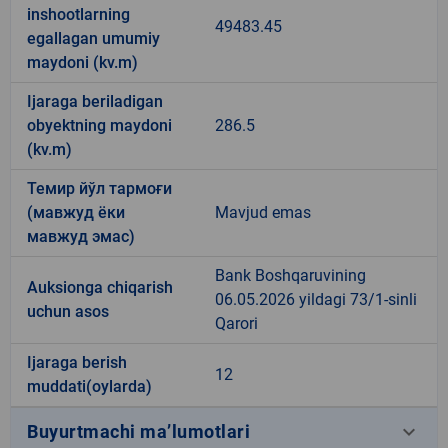
inshootlarning
49483.45
egallagan umumiy
maydoni (kv.m)
Ijaraga beriladigan
obyektning maydoni
286.5
(kv.m)
Темир йўл тармоғи
(мавжуд ёки
Mavjud emas
мавжуд эмас)
Bank Boshqaruvining
Auksionga chiqarish
06.05.2026 yildagi 73/1-sinli
uchun asos
Qarori
Ijaraga berish
12
muddati(oylarda)
keyboard_arrow_down
Buyurtmachi ma’lumotlari