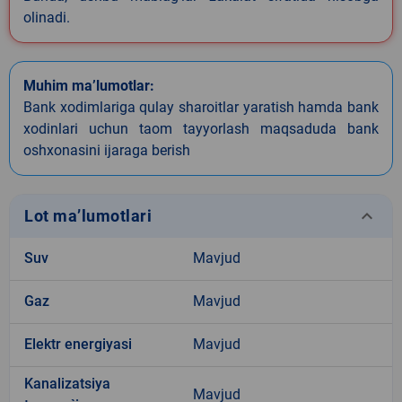
olinadi.
Muhim ma’lumotlar:
Bank xodimlariga qulay sharoitlar yaratish hamda bank
xodinlari uchun taom tayyorlash maqsaduda bank
oshxonasini ijaraga berish
keyboard_arrow_down
Lot ma’lumotlari
Suv
Mavjud
Gaz
Mavjud
Elektr energiyasi
Mavjud
Kanalizatsiya
Mavjud