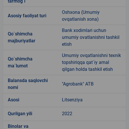
tarmog`i
Oshxona (Umumiy
Аsosiy faoliyat turi
ovqatlanish xona)
Bank xodimlari uchun
Qo`shimcha
umumiy ovatlanishni tashkil
majburiyatlar
etish
Umumiy ovqatlanishni texnik
Qo`shimcha
topshiriqqa qat`iy amal
ma`lumot
qilgan holda tashkil etish
Balansda saqlovchi
"Agrobank" ATB
nomi
Asosi
Litsenziya
Qurilgan yili
2022
Binolar va