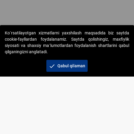
Copyright © 2017-2026. "Elektron onlayn-auksionlarni tashkil etish"
Ko`rsatilayotgan xizmatlarni yaxshilash maqsadida biz saytda
AJ. Barcha huquqlar himoyalangan
cookie-fayllardan foydalanamiz. Saytda qolishingiz, maxfiylik
siyosati va shaxsiy ma`lumotlardan foydalanish shartlarini qabul
qilganingizni anglatadi.
check
Qabul qilaman
+998 71 202-21-11
Veb-saytdagi axborot materiallaridan boshqa shaxslar
foydalanganda jamiyatning korporativ veb-saytiga majburiy
havolalar ko‘rsatilishi kerak