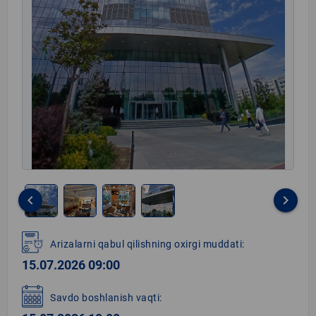
keyboard_arrow_left
keyboard_arrow_right
Item
1
Arizalarni qabul qilishning oxirgi muddati:
of
15.07.2026 09:00
4
Savdo boshlanish vaqti: