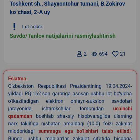
Toshkent sh., Shayxontohur tumani, B.Zokirov
ko`chasi, 2-A uy
priority_high
Lot holati:
Savdo/Tanlov natijalarini rasmiylashtirish
2
remove_red_eye
694
21
Eslatma:
O‘zbekiston Respublikasi Prezidentining 19.04.2024-
yildagi PQ-162-son qaroriga asosan ushbu lot bo‘yicha
o‘tkaziladigan elektron onlayn-auksion savdolari
jarayonida, ishtirokchilar tomonidan
uchinchi
qadamdan
boshlab shaxsiy hisobvarag‘ida ularning
narx taklifiga nisbatan amaldagi (10.0) foizi zakalat
miqdoridagi
summaga ega bo‘lishlari talab etiladi
.
Bunda, ushbu mablag‘lar zakalat sifatida hisobga