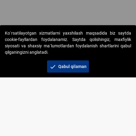
Ko`rsatilayotgan xizmatlarni yaxshilash maqsadida biz saytda
cookie-fayllardan foydalanamiz. Saytda qolishingiz, maxfiylik
siyosati va shaxsiy ma`lumotlardan foydalanish shartlarini qabul
qilganingizni anglatadi.
Copyright © 2017-2026. "Elektron onlayn-auksionlarni
tashkil etish" AJ. Barcha huquqlar himoyalangan
check
Qabul qilaman
To‘lov usullari