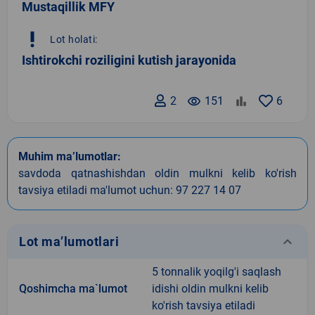
Mustaqillik MFY
priority_high
Lot holati:
Ishtirokchi roziligini kutish jarayonida
2
remove_red_eye
151
6
Muhim ma’lumotlar:
savdoda qatnashishdan oldin mulkni kelib ko'rish
tavsiya etiladi ma'lumot uchun: 97 227 14 07
keyboard_arrow_down
Lot ma’lumotlari
5 tonnalik yoqilg'i saqlash
Qoshimcha ma`lumot
idishi oldin mulkni kelib
ko'rish tavsiya etiladi