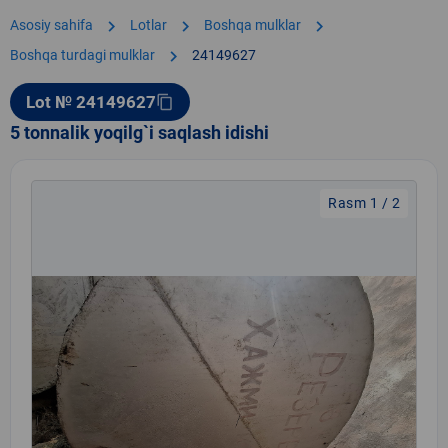
chevron_right
chevron_right
chevron_right
Asosiy sahifa
Lotlar
Boshqa mulklar
chevron_right
Boshqa turdagi mulklar
24149627
Lot № 24149627
content_copy
5 tonnalik yoqilg`i saqlash idishi
Rasm 1 / 2