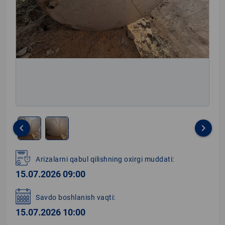
keyboard_arrow_left
keyboard_arrow_right
Item
1
Arizalarni qabul qilishning oxirgi muddati:
of
15.07.2026 09:00
2
Savdo boshlanish vaqti:
15.07.2026 10:00