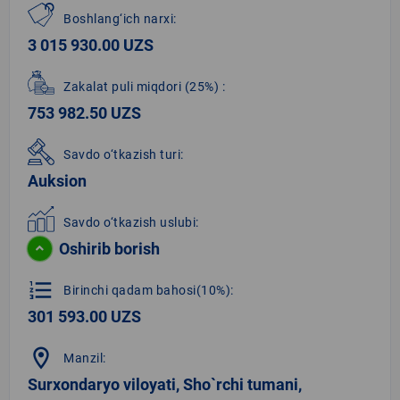
Boshlang‘ich narxi:
3 015 930.00 UZS
Zakalat puli miqdori
(25%)
:
753 982.50 UZS
Savdo o‘tkazish turi:
Auksion
Savdo o‘tkazish uslubi:
Oshirib borish
format_list_numbered
Birinchi qadam bahosi(10%):
301 593.00 UZS
location_on
Manzil:
Surxondaryo viloyati, Sho`rchi tumani,