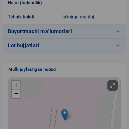
Hajm (balandlik)
-
Tehnik holati
ta'mirga muhtoj
keyboard_arrow_down
Buyurtmachi ma’lumotlari
keyboard_arrow_down
Lot hujjatlari
Mulk joylashgan hudud
+
−