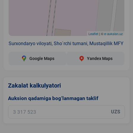
Leaflet
| ©
e-auksion.uz
Surxondaryo viloyati, Sho`rchi tumani, Mustaqillik MFY
Google Maps
Yandex Maps
Zakalat kalkulyatori
Auksion qadamiga bog‘lanmagan taklif
UZS