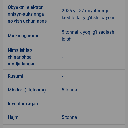
Obyektni elektron
2025-yil 27 noyabrdagi
onlayn-auksionga
kreditorlar yig'ilishi bayoni
qo‘yish uchun asos
5 tonnalik yoqilg'i saqlash
Mulkning nomi
idishi
Nima ishlab
chiqarishga
-
mo`ljallangan
Rusumi
-
Miqdori (litr,tonna)
5 tonna
Inventar raqami
-
Hajmi
5 tonna