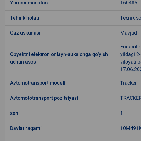
Yurgan masofasi
160485
Tehnik holati
Texnik s
Gaz uskunasi
Mavjud
Fuqarolik
Obyektni elektron onlayn-auksionga qo‘yish
yildagi 2
uchun asos
viloyati
17.06.202
Avtomotransport modeli
Tracker
Avtomototransport pozitsiyasi
TRACKE
soni
1
Davlat raqami
10M491