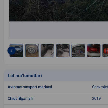
keyboard_arrow_left
Item
1
of
11
Lot ma’lumotlari
Avtomotransport markasi
Chevrolet
Chiqarilgan yili
2019