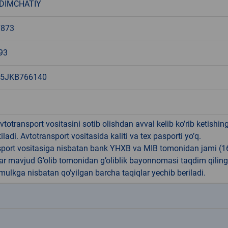
DIMCHATIY
873
93
5JKB766140
totransport vositasini sotib olishdan avval kelib ko’rib ketishin
iladi. Avtotransport vositasida kaliti va tex pasporti yo’q.
sport vositasiga nisbatan bank YHXB va MIB tomonidan jami (1
lar mavjud G’olib tomonidan g’oliblik bayonnomasi taqdim qilin
mulkga nisbatan qo’yilgan barcha taqiqlar yechib beriladi.
k
k