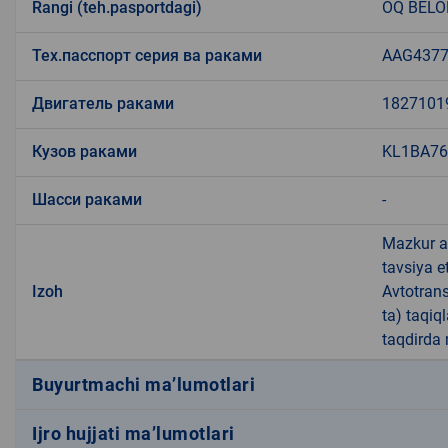
Rangi (teh.pasportdagi)
OQ BELO
Тех.пасспорт серия ва раками
AAG4377
Двигатель раками
1827101
Кузов раками
KL1BA76
Шасси раками
-
Mazkur av
tavsiya et
Izoh
Avtotran
ta) taqiq
taqdirda 
Buyurtmachi ma’lumotlari
Ijro hujjati ma’lumotlari