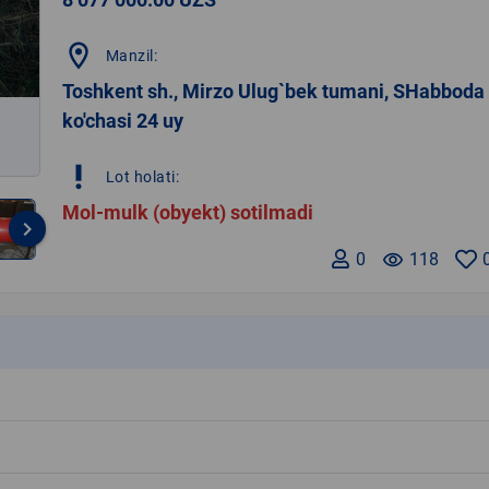
location_on
Manzil:
Toshkent sh., Mirzo Ulug`bek tumani, SHabboda
ko'chasi 24 uy
priority_high
Lot holati:
Mol-mulk (obyekt) sotilmadi
keyboard_arrow_right
0
remove_red_eye
118
k