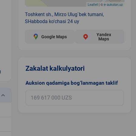
Leaflet
| ©
e-auksion.uz
Toshkent sh., Mirzo Ulug`bek tumani,
SHabboda ko'chasi 24 uy
Yandex
Google Maps
Maps
Zakalat kalkulyatori
0
Auksion qadamiga bog‘lanmagan taklif
eyboard_arrow_down