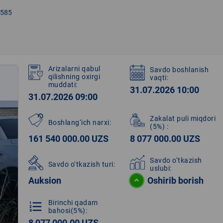
585
Arizalarni qabul
Savdo boshlanish
qilishning oxirgi
vaqti:
muddati:
31.07.2026 10:00
31.07.2026 09:00
Zakalat puli miqdori
Boshlang‘ich narxi:
(5%)
:
161 540 000.00 UZS
8 077 000.00 UZS
Savdo o‘tkazish
Savdo o‘tkazish turi:
uslubi:
Auksion
Oshirib borish
Birinchi qadam
format_list_numbered
bahosi(5%):
8 077 000.00 UZS