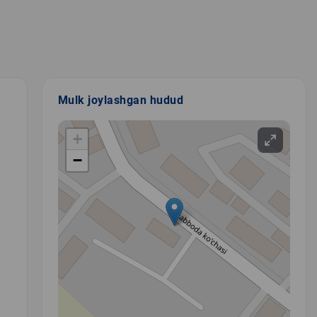
Mulk joylashgan hudud
+
−