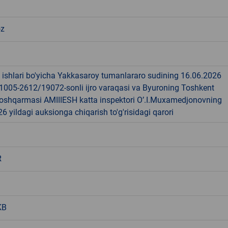
oz
 ishlari bo'yicha Yakkasaroy tumanlararo sudining 16.06.2026
-1005-2612/19072-sonli ijro varaqasi va Byuroning Toshkent
 boshqarmasi AMIIIESH katta inspektori O’.I.Muxamedjonovning
6 yildagi auksionga chiqarish to'g'risidagi qarori
R
KB