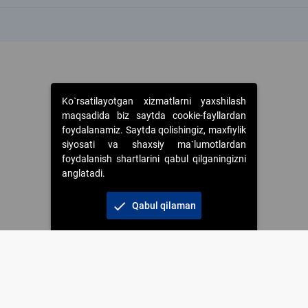
k
Ko`rsatilayotgan xizmatlarni yaxshilash
maqsadida biz saytda cookie-fayllardan
foydalanamiz. Saytda qolishingiz, maxfiylik
siyosati va shaxsiy ma`lumotlardan
foydalanish shartlarini qabul qilganingizni
anglatadi.
check
Qabul qilaman
 foydalanganda jamiyatning korporativ veb-saytiga majburiy havolalar ko