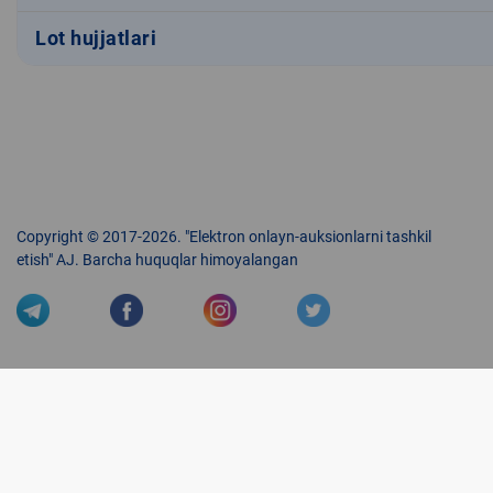
Lot hujjatlari
Copyright © 2017-2026. "Elektron onlayn-auksionlarni tashkil
etish" AJ. Barcha huquqlar himoyalangan
Veb-saytdagi axborot materiallaridan boshqa shaxslar