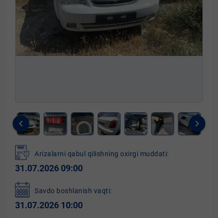
keyboard_arrow_left
keyboard_arrow_right
Item
1
Arizalarni qabul qilishning oxirgi muddati:
of
31.07.2026 09:00
9
Savdo boshlanish vaqti:
31.07.2026 10:00