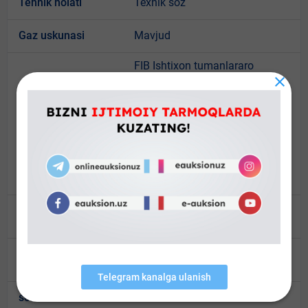
Tehnik holati
Texnik soz
Gaz uskunasi
Mavjud
FIB Ishtixon tumanlararo
sudining 19.09.2025 yildagi 2-
1403-2501/13458-sonli ijro
Obyektni elektron
varaqasi hamda MIB Ishtixon
onlayn-auksionga
tuman bo’limi boshlig’i
qo‘yish uchun asos
A.M.Erjigitov tomonidan
11.06.2026 yilda tasdiqlangan
qaror
Avtomotransport
Lacetti
modeli
Avtomototransport
YENGIL SEDAN
pozitsiyasi
soni
1