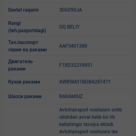
Davlat raqami
30G050JA
Rangi
OQ BELIY
(teh.pasportdagi)
Тех.пасспорт
AAF3401388
серия ва раками
Двигатель
F18D32239851
раками
Кузов раками
XWB5M31BDBA287471
Шасси раками
RAKAMSIZ
Avtotransport vositasini sotib
olishdan avval kelib ko`rib
ketishingiz tavsiya etiladi.
Avtotransport vositasini tex