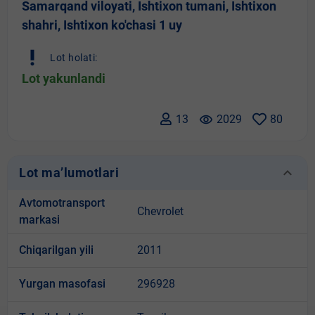
Samarqand viloyati, Ishtixon tumani, Ishtixon
shahri, Ishtixon ko'chasi 1 uy
priority_high
Lot holati:
Lot yakunlandi
13
remove_red_eye
2029
80
keyboard_arrow_down
Lot ma’lumotlari
Avtomotransport
Chevrolet
markasi
Chiqarilgan yili
2011
Yurgan masofasi
296928