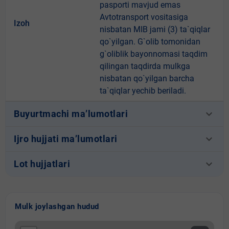
pasporti mavjud emas
Avtotransport vositasiga
Izoh
nisbatan MIB jami (3) ta`qiqlar
qo`yilgan. G`olib tomonidan
g`oliblik bayonnomasi taqdim
qilingan taqdirda mulkga
nisbatan qo`yilgan barcha
ta`qiqlar yechib beriladi.
keyboard_arrow_down
Buyurtmachi ma’lumotlari
keyboard_arrow_down
Ijro hujjati ma’lumotlari
keyboard_arrow_down
Lot hujjatlari
Mulk joylashgan hudud