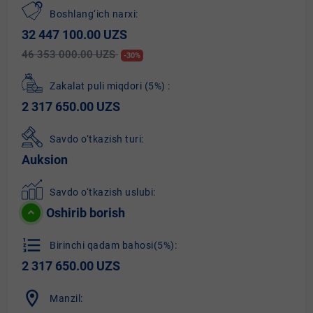
Boshlang‘ich narxi:
32 447 100.00 UZS
46 353 000.00 UZS
-30%
Zakalat puli miqdori
(5%)
:
2 317 650.00 UZS
Savdo o‘tkazish turi:
Auksion
Savdo o‘tkazish uslubi:
Oshirib borish
format_list_numbered
Birinchi qadam bahosi(5%):
2 317 650.00 UZS
location_on
Manzil: