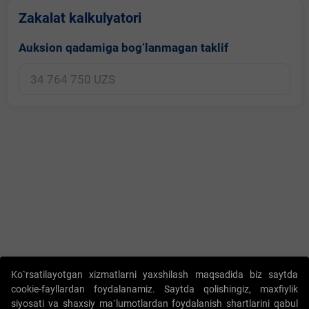
Zakalat kalkulyatori
Auksion qadamiga bog‘lanmagan taklif
Copyright © 2017-2026. "Elektron onlayn-auksionlarni tashkil etish"
Ko`rsatilayotgan xizmatlarni yaxshilash maqsadida biz saytda
AJ. Barcha huquqlar himoyalangan
cookie-fayllardan foydalanamiz. Saytda qolishingiz, maxfiylik
siyosati va shaxsiy ma`lumotlardan foydalanish shartlarini qabul