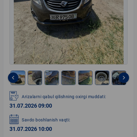
keyboard_arrow_left
keyboard_arrow_right
Item
1
Arizalarni qabul qilishning oxirgi muddati:
of
31.07.2026 09:00
17
Savdo boshlanish vaqti:
31.07.2026 10:00