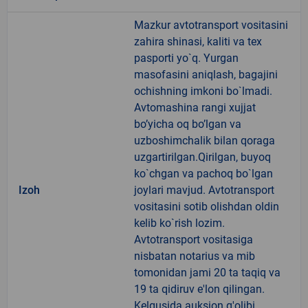
Mazkur avtotransport vositasini
zahira shinasi, kaliti va tex
pasporti yo`q. Yurgan
masofasini aniqlash, bagajini
ochishning imkoni bo`lmadi.
Avtomashina rangi xujjat
bo’yicha oq bo’lgan va
uzboshimchalik bilan qoraga
uzgartirilgan.Qirilgan, buyoq
ko`chgan va pachoq bo`lgan
Izoh
joylari mavjud. Avtotransport
vositasini sotib olishdan oldin
kelib ko`rish lozim.
Avtotransport vositasiga
nisbatan notarius va mib
tomonidan jami 20 ta taqiq va
19 ta qidiruv e'lon qilingan.
Kelgusida auksion g'olibi,