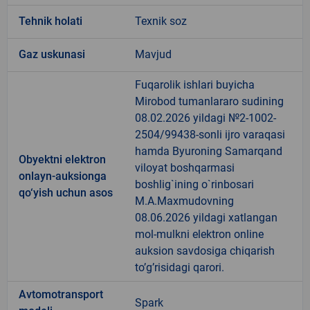
Tehnik holati
Texnik soz
Gaz uskunasi
Mavjud
Fuqarolik ishlari buyicha
Mirobod tumanlararo sudining
08.02.2026 yildagi №2-1002-
2504/99438-sonli ijro varaqasi
hamda Byuroning Samarqand
Obyektni elektron
viloyat boshqarmasi
onlayn-auksionga
boshlig`ining o`rinbosari
qo‘yish uchun asos
M.A.Maxmudovning
08.06.2026 yildagi xatlangan
mol-mulkni elektron online
auksion savdosiga chiqarish
to’g’risidagi qarori.
Avtomotransport
Spark