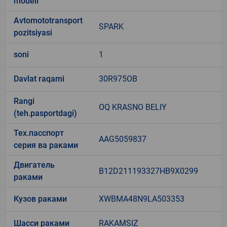
modeli
Avtomototransport
SPARK
pozitsiyasi
soni
1
Davlat raqami
30R975OB
Rangi
OQ KRASNO BELIY
(teh.pasportdagi)
Тех.пасспорт
AAG5059837
серия ва раками
Двигатель
B12D211193327HB9X0299
раками
Кузов раками
XWBMA48N9LA503353
Шасси раками
RAKAMSIZ