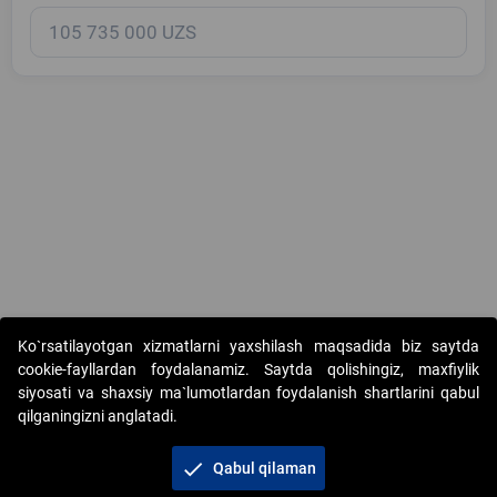
Copyright © 2017-2026. "Elektron onlayn-auksionlarni tashkil etish"
Ko`rsatilayotgan xizmatlarni yaxshilash maqsadida biz saytda
AJ. Barcha huquqlar himoyalangan
cookie-fayllardan foydalanamiz. Saytda qolishingiz, maxfiylik
siyosati va shaxsiy ma`lumotlardan foydalanish shartlarini qabul
qilganingizni anglatadi.
check
Qabul qilaman
+998 71 202-21-11