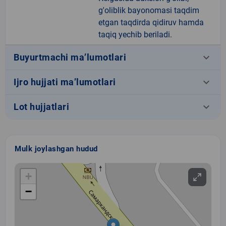
g'oliblik bayonomasi taqdim
etgan taqdirda qidiruv hamda
taqiq yechib beriladi.
keyboard_arrow_down
Buyurtmachi ma’lumotlari
keyboard_arrow_down
Ijro hujjati ma’lumotlari
keyboard_arrow_down
Lot hujjatlari
Mulk joylashgan hudud
+
−