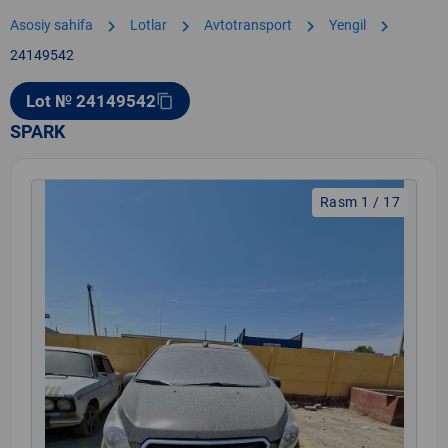
chevron_right
chevron_right
chevron_right
chevron_right
Asosiy sahifa
Lotlar
Avtotransport
Yengil
24149542
Lot № 24149542
content_copy
SPARK
Rasm 1 / 17