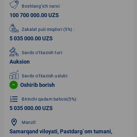
Boshlang‘ich narxi:
100 700 000.00 UZS
Zakalat puli miqdori
(5%)
:
5 035 000.00 UZS
Savdo o‘tkazish turi:
Auksion
Savdo o‘tkazish uslubi:
Oshirib borish
format_list_numbered
Birinchi qadam bahosi(5%):
5 035 000.00 UZS
location_on
Manzil:
Samarqand viloyati, Pastdarg`om tumani,