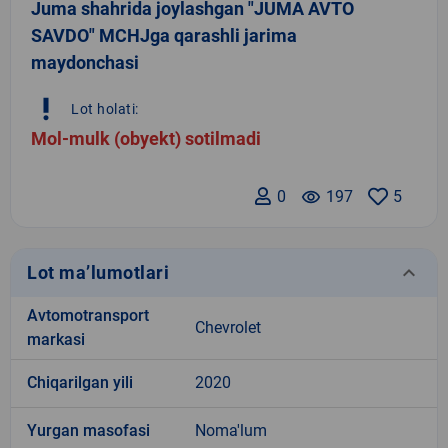
Juma shahrida joylashgan "JUMA AVTO
SAVDO" MCHJga qarashli jarima
maydonchasi
priority_high
Lot holati:
Mol-mulk (obyekt) sotilmadi
0
remove_red_eye
197
5
keyboard_arrow_down
Lot ma’lumotlari
Avtomotransport
Chevrolet
markasi
Chiqarilgan yili
2020
Yurgan masofasi
Noma'lum