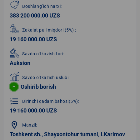
Boshlang‘ich narxi:
383 200 000.00 UZS
Zakalat puli miqdori
(5%)
:
19 160 000.00 UZS
Savdo o‘tkazish turi:
Auksion
Savdo o‘tkazish uslubi:
Oshirib borish
format_list_numbered
Birinchi qadam bahosi(5%):
19 160 000.00 UZS
location_on
Manzil:
Toshkent sh., Shayxontohur tumani, I.Karimov