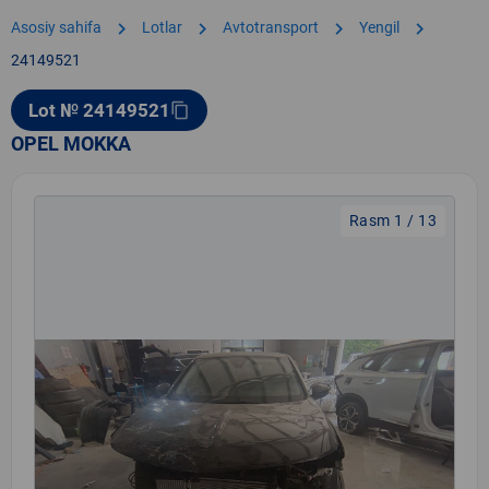
chevron_right
chevron_right
chevron_right
chevron_right
Asosiy sahifa
Lotlar
Avtotransport
Yengil
24149521
Lot № 24149521
content_copy
OPEL MOKKA
Rasm 1 / 13