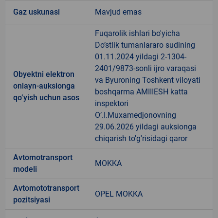
Gaz uskunasi
Mavjud emas
Fuqarolik ishlari bo'yicha
Do’stlik tumanlararo sudining
01.11.2024 yildagi 2-1304-
2401/9873-sonli ijro varaqasi
Obyektni elektron
va Byuroning Toshkent viloyati
onlayn-auksionga
boshqarma AMIIIESH katta
qo‘yish uchun asos
inspektori
O’.I.Muxamedjonovning
29.06.2026 yildagi auksionga
chiqarish to'g'risidagi qaror
Avtomotransport
MOKKA
modeli
Avtomototransport
OPEL MOKKA
pozitsiyasi