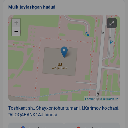
Mulk joylashgan hudud
+
−
Leaflet
| ©
e-auksion.uz
Toshkent sh., Shayxontohur tumani, I.Karimov ko'chasi,
"ALOQABANK" AJ binosi