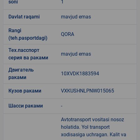
soni
1
Davlat raqami
mavjud emas
Rangi
QORA
(teh.pasportdagi)
Тех.пасспорт
mavjud emas
серия ва раками
Двигатель
10XVDK1883594
раками
Кузов раками
VXKUSHNLPNW015065
Шасси раками
-
Avtotransport vositasi nosoz
holatida. Yol transport
xodisasiga uchragan. Kalit va