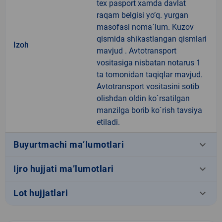
tex pasport xamda davlat
raqam belgisi yo’q. yurgan
masofasi noma`lum. Kuzov
qismida shikastlangan qismlari
Izoh
mavjud . Avtotransport
vositasiga nisbatan notarus 1
ta tomonidan taqiqlar mavjud.
Avtotransport vositasini sotib
olishdan oldin ko`rsatilgan
manzilga borib ko`rish tavsiya
etiladi.
keyboard_arrow_down
Buyurtmachi ma’lumotlari
keyboard_arrow_down
Ijro hujjati ma’lumotlari
keyboard_arrow_down
Lot hujjatlari