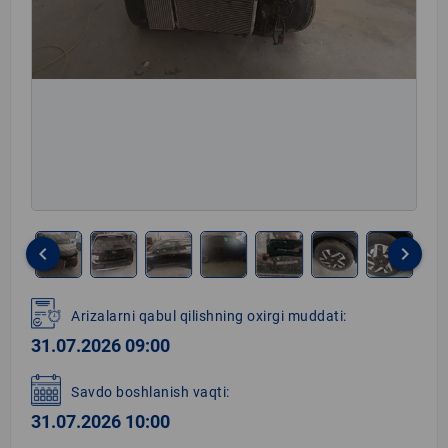
keyboard_arrow_left
keyboard_arrow_right
Item
1
Arizalarni qabul qilishning oxirgi muddati:
of
31.07.2026 09:00
13
Savdo boshlanish vaqti:
31.07.2026 10:00