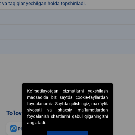
z va taqiqlar yechilgan holda topshiriladi.
k
k
k
Ko`rsatilayotgan xizmatlarni yaxshilash
maqsadida biz saytda cookie-fayllardan
foydalanamiz. Saytda qolishingiz, maxfiylik
siyosati va shaxsiy ma`lumotlardan
To‘lov usullari
foydalanish shartlarini qabul qilganingizni
anglatadi.