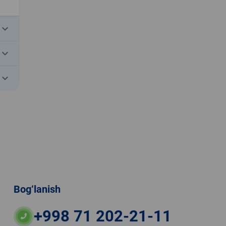
eyboard_arrow_down
eyboard_arrow_down
eyboard_arrow_down
Bog‘lanish
+998 71 202-21-11