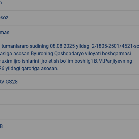
m
osoz
emas
i tumanlararo sudining 08.08.2025 yildagi 2-1805-2501/4521-so
aqasiga asosan Byuroning Qashqadaryo viloyati boshqarmasi
uxim ijro ishlarini ijro etish bo’lim boshlig’i B.M.Panjiyevning
6 yildagi qaroriga asosan.
AV GS28
B