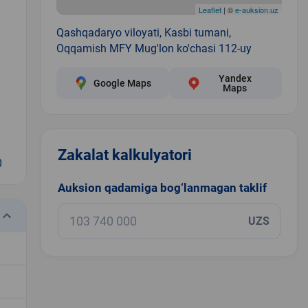
Leaflet
| ©
e-auksion.uz
Qashqadaryo viloyati, Kasbi tumani,
Oqqamish MFY Mug'lon ko'chasi 112-uy
Yandex
Google Maps
Maps
Zakalat kalkulyatori
0
Auksion qadamiga bog‘lanmagan taklif
eyboard_arrow_down
UZS