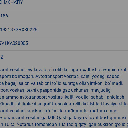
DIMCHATIY
186
183137GRXX0228
9V1KA020005
IZ
port vositasi evakuvatorda olib kelingan, xatlash davomida kalit
sporti bo’lmagan. Avtotransport vositasi kaliti yo’qligi sababli
qa bagaj, salon va tabloni to’liq suratga olish imkoni bo’lmadi.
port vositasi texnik pasportida gaz uskunasi mavjudligi
gan ammo avtotransport vositasi kaliti yo’qligi sababli aniqlash
lmadi. Ishtirokchilar grafik asosida kelib ko'rishlari tavsiya etila
port vositasi kraskasi to’g’risida ma’lumotlar ma’lum emas.
vtotransport vositasiga MIB Qashqadaryo viloyat boshqarmasi
 10 ta, Notarius tomonidan 1 ta taqiq qo'yilgan auksion g'olibi