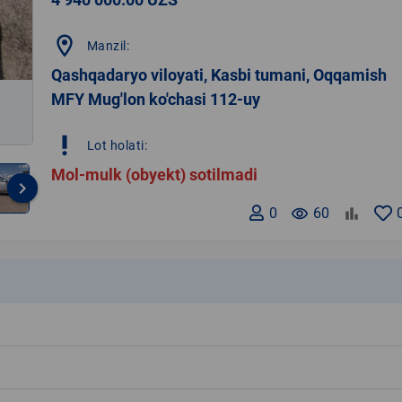
location_on
Manzil:
Qashqadaryo viloyati, Kasbi tumani, Oqqamish
MFY Mug'lon ko'chasi 112-uy
priority_high
Lot holati:
Mol-mulk (obyekt) sotilmadi
keyboard_arrow_right
0
remove_red_eye
60
k