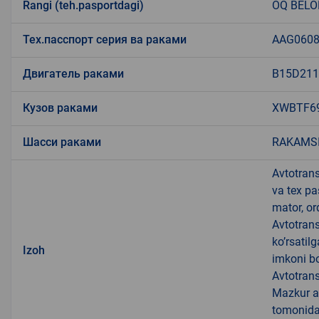
Rangi (teh.pasportdagi)
OQ BELO
Тех.пасспорт серия ва раками
AAG0608
Двигатель раками
B15D211
Кузов раками
XWBTF6
Шасси раками
RAKAMS
Avtotrans
va tex pa
mator, or
Avtotrans
ko’rsatil
Izoh
imkoni bo’
Avtotrans
Mazkur a
tomonidan