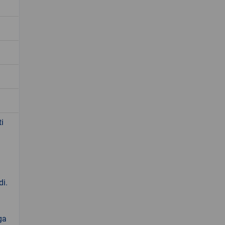
i
di.
ga