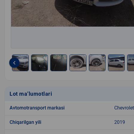
keyboard_arrow_left
Item
1
of
8
Lot ma’lumotlari
Avtomotransport markasi
Chevrolet
Chiqarilgan yili
2019