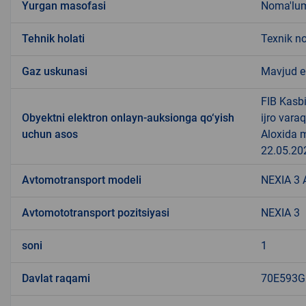
Yurgan masofasi
Noma'lu
Tehnik holati
Texnik n
Gaz uskunasi
Mavjud 
FIB Kasb
Obyektni elektron onlayn-auksionga qo‘yish
ijro var
uchun asos
Aloxida m
22.05.202
Avtomotransport modeli
NEXIA 3 
Avtomototransport pozitsiyasi
NEXIA 3
soni
1
Davlat raqami
70E593G