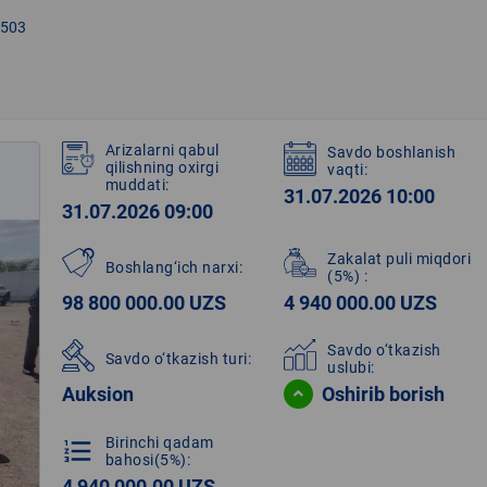
503
Arizalarni qabul
Savdo boshlanish
qilishning oxirgi
vaqti:
muddati:
31.07.2026 10:00
31.07.2026 09:00
Zakalat puli miqdori
Boshlang‘ich narxi:
(5%)
:
98 800 000.00 UZS
4 940 000.00 UZS
Savdo o‘tkazish
Savdo o‘tkazish turi:
uslubi:
Auksion
Oshirib borish
Birinchi qadam
format_list_numbered
bahosi(5%):
4 940 000.00 UZS