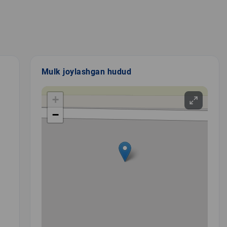
Mulk joylashgan hudud
+
−