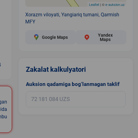
Leaflet
| ©
e-auksion.uz
Xorazm viloyati, Yangiariq tumani, Qarmish
MFY
Yandex
Google Maps
Maps
4
Zakalat kalkulyatori
Auksion qadamiga bog‘lanmagan taklif
igan
ida
shbu