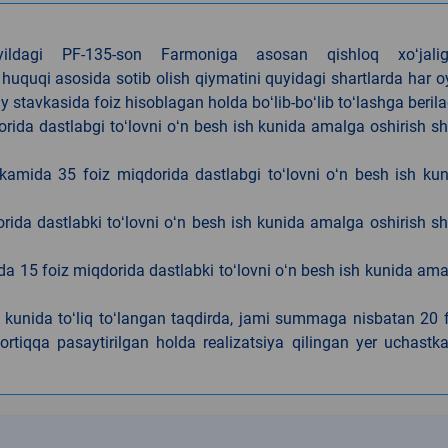
4-yildagi PF-135-son Farmoniga asosan qishloq xoʻjalig
 huquqi asosida sotib olish qiymatini quyidagi shartlarda har 
tavkasida foiz hisoblagan holda boʻlib-boʻlib toʻlashga berila
ida dastlabgi toʻlovni oʻn besh ish kunida amalga oshirish sh
kamida 35 foiz miqdorida dastlabgi toʻlovni oʻn besh ish ku
rida dastlabki toʻlovni oʻn besh ish kunida amalga oshirish sh
da 15 foiz miqdorida dastlabki toʻlovni oʻn besh ish kunida am
h kunida toʻliq toʻlangan taqdirda, jami summaga nisbatan 20 
rtiqqa pasaytirilgan holda realizatsiya qilingan yer uchastka
k