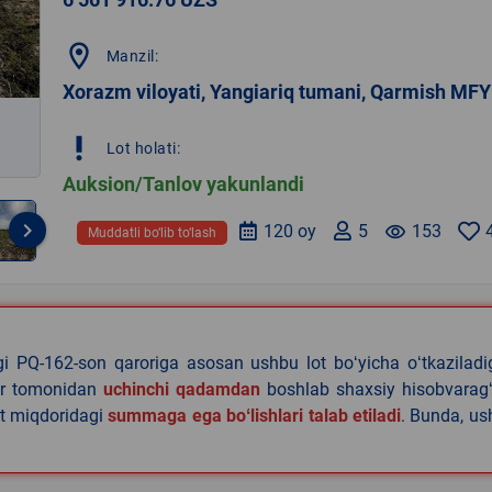
location_on
Manzil:
Xorazm viloyati, Yangiariq tumani, Qarmish MFY
priority_high
Lot holati:
Auksion/Tanlov yakunlandi
keyboard_arrow_right
120 oy
5
remove_red_eye
153
Muddatli bo‘lib to‘lash
agi PQ-162-son qaroriga asosan ushbu lot boʻyicha oʻtkazilad
lar tomonidan
uchinchi qadamdan
boshlab shaxsiy hisobvaragʻ
at miqdoridagi
summaga ega boʻlishlari talab etiladi
. Bunda, u