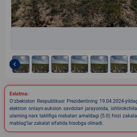
keyboard_arrow_left
Item
1
of
Eslatma:
7
Oʻzbekiston Respublikasi Prezidentining 19.04.2024-yild
elektron onlayn-auksion savdolari jarayonida, ishtirokchi
ularning narx taklifiga nisbatan amaldagi (5.0) foizi zakal
mablagʻlar zakalat sifatida hisobga olinadi.