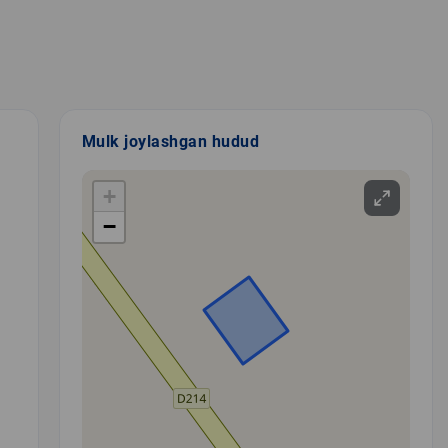
Mulk joylashgan hudud
+
−