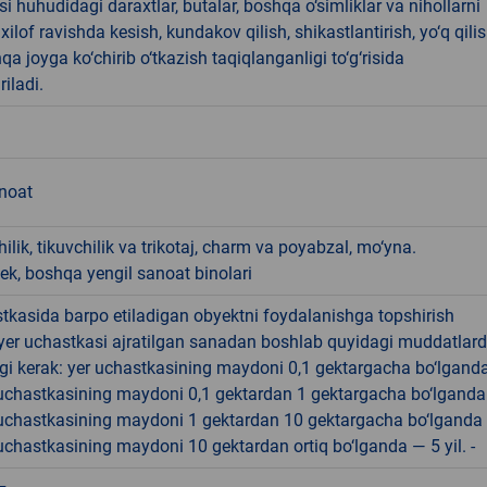
i huhudidagi daraxtlar, butalar, boshqa o‘simliklar va nihollarni
ilof ravishda kesish, kundakov qilish, shikastlantirish, yo‘q qili
qa joyga ko‘chirib o‘tkazish taqiqlanganligi to‘g‘risida
riladi.
anoat
ilik, tikuvchilik va trikotaj, charm va poyabzal, mo‘yna.
k, boshqa yengil sanoat binolari
tkasida barpo etiladigan obyektni foydalanishga topshirish
yer uchastkasi ajratilgan sanadan boshlab quyidagi muddatlar
gi kerak: yer uchastkasining maydoni 0,1 gektargacha bo‘lgand
r uchastkasining maydoni 0,1 gektardan 1 gektargacha bo‘lgand
r uchastkasining maydoni 1 gektardan 10 gektargacha bo‘lganda
r uchastkasining maydoni 10 gektardan ortiq bo‘lganda — 5 yil. -