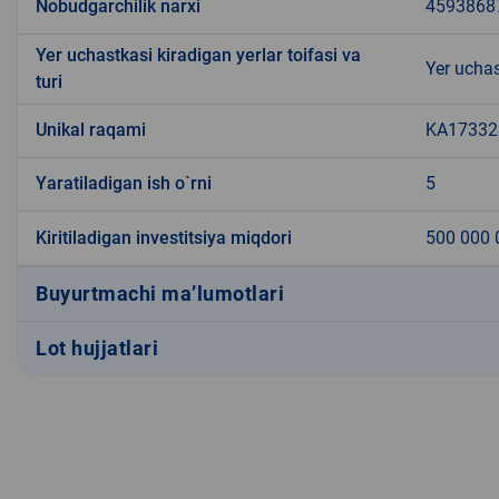
Nobudgarchilik narxi
4593868
Yer uchastkasi kiradigan yerlar toifasi va
Yer uchas
turi
Unikal raqami
KA173323
Yaratiladigan ish o`rni
5
Kiritiladigan investitsiya miqdori
500 000 
Buyurtmachi ma’lumotlari
Lot hujjatlari