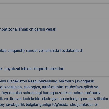
noat zona ishlab chiqarish yerlari
hlab chiqarish) sanoat yo‘nalishida foydalaniladi
ik. poyabzal ishlab chiqarish obektlari
libi O‘zbekiston Respublikasining Ma’muriy javobgarlik
dagi kodeksida, ekologiya, atrof-muhitni muhofaza qilish va
n foydalanish sohasidagi huquqbuzarliklar uchun ma’muriy
ik va Jinoyat kodeksida, ekologiya sohasidagi qonunbuzilishlar
oiy javobgarlik belgilanganligi to‘g‘risida, shu jumladan er