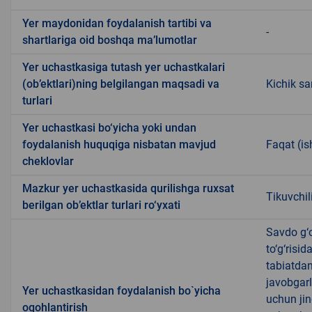
Yer maydonidan foydalanish tartibi va
-
shartlariga oid boshqa ma’lumotlar
Yer uchastkasiga tutash yer uchastkalari
(ob’ektlari)ning belgilangan maqsadi va
Kichik sa
turlari
Yer uchastkasi bo‘yicha yoki undan
foydalanish huquqiga nisbatan mavjud
Faqat (is
cheklovlar
Mazkur yer uchastkasida qurilishga ruxsat
Tikuvchil
berilgan ob’ektlar turlari ro‘yxati
Savdo g‘o
to‘g‘risi
tabiatda
javobgarl
Yer uchastkasidan foydalanish bo`yicha
uchun jin
ogohlantirish