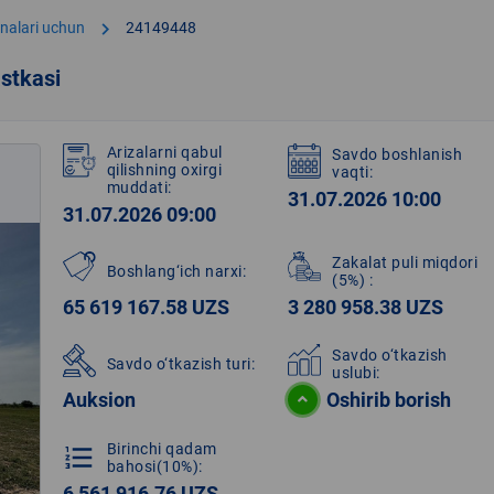
chevron_right
onalari uchun
24149448
stkasi
Arizalarni qabul
Savdo boshlanish
qilishning oxirgi
vaqti:
muddati:
31.07.2026 10:00
31.07.2026 09:00
Zakalat puli miqdori
Boshlang‘ich narxi:
(5%)
:
65 619 167.58 UZS
3 280 958.38 UZS
Savdo o‘tkazish
Savdo o‘tkazish turi:
uslubi:
Auksion
Oshirib borish
Birinchi qadam
format_list_numbered
bahosi(10%):
6 561 916.76 UZS