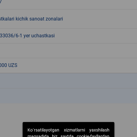
7
tkalari kichik sanoat zonalari
3036/6-1 yer uchastkasi
000 UZS
k
k
Ko`rsatilayotgan xizmatlarni yaxshilash
maqsadida biz saytda cookie-fayllardan