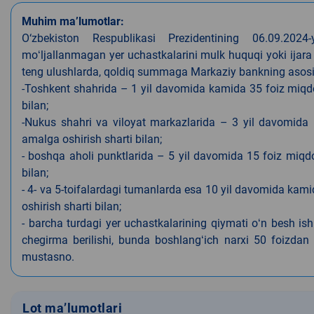
Muhim ma’lumotlar:
O‘zbekiston Respublikasi Prezidentining 06.09.202
moʻljallanmagan yer uchastkalarini mulk huquqi yoki ijara
teng ulushlarda, qoldiq summaga Markaziy bankning asosiy s
-Toshkent shahrida – 1 yil davomida kamida 35 foiz miqdor
bilan;
-Nukus shahri va viloyat markazlarida – 3 yil davomida 
amalga oshirish sharti bilan;
- boshqa aholi punktlarida – 5 yil davomida 15 foiz miqdo
bilan;
- 4- va 5-toifalardagi tumanlarda esa 10 yil davomida kami
oshirish sharti bilan;
- barcha turdagi yer uchastkalarining qiymati oʻn besh is
chegirma berilishi, bunda boshlangʻich narxi 50 foizdan o
mustasno.
Lot ma’lumotlari