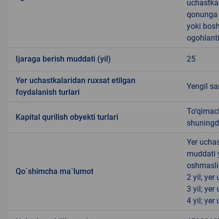
uchastkas
qonunga x
yoki bosh
ogohlanti
Ijaraga berish muddati (yil)
25
Yer uchastkalaridan ruxsat etilgan
Yengil s
foydalanish turlari
To‘qimach
Kapital qurilish obyekti turlari
shuningde
Yer uchas
muddati 
oshmasli
Qo`shimcha ma`lumot
2 yil; ye
3 yil; ye
4 yil; ye