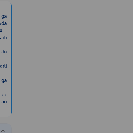
iga
oyda
di:
arti
nida
arti
alga
foiz
lari
eyboard_arrow_down