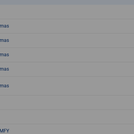
emas
emas
emas
emas
emas
 MFY