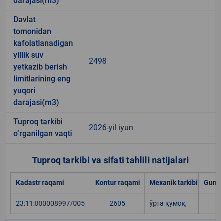
darajasi(m3)
Davlat
tomonidan
kafolatlanadigan
yillik suv
2498
yetkazib berish
limitlarining eng
yuqori
darajasi(m3)
Tuproq tarkibi
2026-yil iyun
o‘rganilgan vaqti
Tuproq tarkibi va sifati tahlili natijalari
Kadastr raqami
Kontur raqami
Mexanik tarkibi
Gumu
23:11:000008997/005
2605
ўрта қумоқ