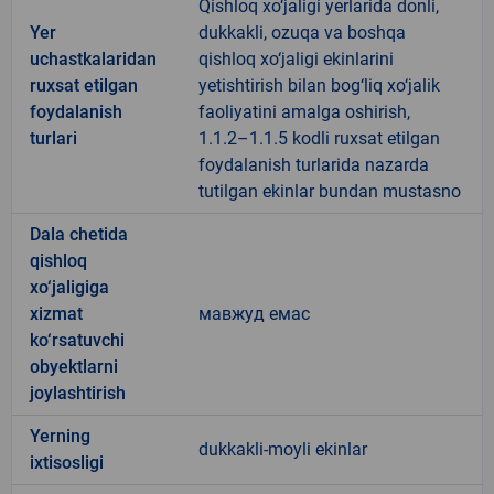
Qishloq xo‘jaligi yerlarida donli,
Yer
dukkakli, ozuqa va boshqa
uchastkalaridan
qishloq xo‘jaligi ekinlarini
ruxsat etilgan
yetishtirish bilan bog‘liq xo‘jalik
foydalanish
faoliyatini amalga oshirish,
turlari
1.1.2–1.1.5 kodli ruxsat etilgan
foydalanish turlarida nazarda
tutilgan ekinlar bundan mustasno
Dala chetida
qishloq
xo‘jaligiga
xizmat
мавжуд емас
ko‘rsatuvchi
obyektlarni
joylashtirish
Yerning
dukkakli-moyli ekinlar
ixtisosligi