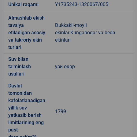
Unikal raqami
Y1735243-1320067/005
Almashlab ekish
tavsiya
Dukkakli-moyli
etiladigan asosiy
ekinlar.Kungaboqar va beda
va takroriy ekin
ekinlari
turlari
Suv bilan
ta’minlash
узи окар
usullari
Davlat
tomonidan
kafolatlanadigan
yillik suv
1799
yetkazib berish
limitlarining eng
past