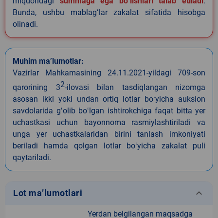
miqdoridagi
summaga ega boʻlishlari talab etiladi
.
Bunda, ushbu mablagʻlar zakalat sifatida hisobga
olinadi.
Muhim ma’lumotlar:
Vazirlar Mahkamasining 24.11.2021-yildagi 709-son
2
qarorining 3
-ilovasi bilan tasdiqlangan nizomga
asosan ikki yoki undan ortiq lotlar boʻyicha auksion
savdolarida gʻolib boʻlgan ishtirokchiga faqat bitta yer
uchastkasi uchun bayonnoma rasmiylashtiriladi va
unga yer uchastkalaridan birini tanlash imkoniyati
beriladi hamda qolgan lotlar boʻyicha zakalat puli
qaytariladi.
keyboard_arrow_down
Lot ma’lumotlari
Yerdan belgilangan maqsadga