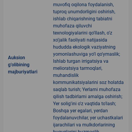
muvofiq oqilona foydalanish,
tuproq unumdorligini oshirish,
ishlab chiqarishning tabiatni
muhofaza qiluvchi
texnologiyalarini qo'llash, o'z
xo'jalik faoliyati natijasida
hududda ekologik vaziyatning
yomonlashuviga yo'l qo'ymaslik;
Auksion
Ishlab turgan irrigatsiya va
g‘olibining
melioratsiya tarmoqlari,
majburiyatlari
muhandislik
kommunikatsiyalarini soz holatda
saqlab turish; Yerlarni muhofaza
qilish tadbirlarni amalga oshirish;
Yer solig'ini o'z vaqtida to'lash;
Boshqa yer egalari, yerdan
foydalanuvchilar, yer uchastkalari
ijarachilari va mulkdorlarining
huquqlarini buzmaslik.