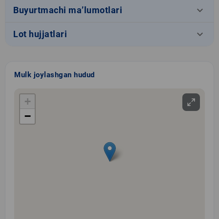
keyboard_arrow_down
Buyurtmachi ma’lumotlari
keyboard_arrow_down
Lot hujjatlari
Mulk joylashgan hudud
+
−