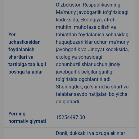
Oʻzbekiston Respublikasining
Maʼmuriy javobgarlik toʻgʻrisidagi
kodeksida, Ekologiya, atrof-
muhitni muhofaza qilish va
Yer
tabiatdan foydalanish sohasidagi
uchastkasidan
huquqbuzarliklar uchun maʼmuriy
foydalanish
javobgarlik va Jinoyat kodeksida,
shartlari va
ekologiya sohasidagi
tartibiga taalluqli
qonunbuzilishlar uchun jinoiy
boshqa talablar
javobgarlik belgilanganligi
toʻgʻrisida ogohlantiriladi.
Shuningdek, qoʻshimcha shart va
talablar savdo natijalari boʻyicha
aniqlanadi.
Yerning
15254497.00
normativ qiymati
Donli, dukkakli va ozuqa ekinlar