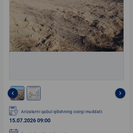
keyboard_arrow_left
keyboard_arrow_right
Item
1
Arizalarni qabul qilishning oxirgi muddati:
of
15.07.2026 09:00
2