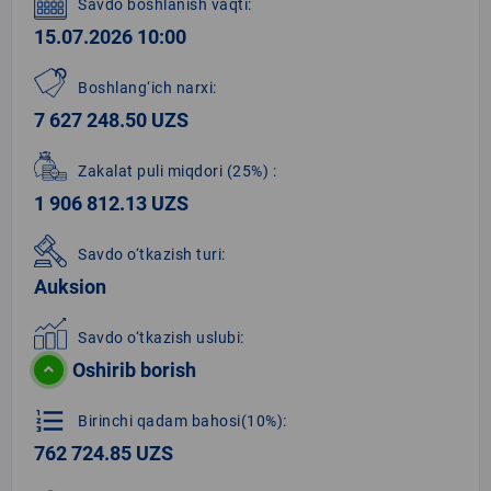
Savdo boshlanish vaqti:
15.07.2026 10:00
Boshlang‘ich narxi:
7 627 248.50 UZS
Zakalat puli miqdori
(25%)
:
1 906 812.13 UZS
Savdo o‘tkazish turi:
Auksion
Savdo o‘tkazish uslubi:
Oshirib borish
format_list_numbered
Birinchi qadam bahosi(10%):
762 724.85 UZS