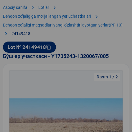
chevron_right
chevron_right
Asosiy sahifa
Lotlar
chevron_right
Dehqon xoʼjaligiga moʼljallangan yer uchastkalari
Dehqon xo'jaligi maqsadlari yangi o'zlashtirilayotgan yerlar(PF-10)
chevron_right
24149418
Lot № 24149418
content_copy
Бўш ер участкаси - Y1735243-1320067/005
Rasm 1 / 2