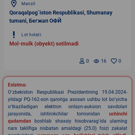
location_on
Manzil:
Qoraqalpog`iston Respublikasi, Shumanay
tumani, Бегжап ОФЙ
priority_high
Lot holati:
Mol-mulk (obyekt) sotilmadi
0
remove_red_eye
16
0
Eslatma:
Oʻzbekiston Respublikasi Prezidentining 19.04.2024-
yildagi PQ-162-son qaroriga asosan ushbu lot boʻyicha
oʻtkaziladigan elektron onlayn-auksion savdolari
jarayonida, ishtirokchilar tomonidan
uchinchi
qadamdan
boshlab shaxsiy hisobvaragʻida ularning
narx taklifiga nisbatan amaldagi (25.0) foizi zakalat