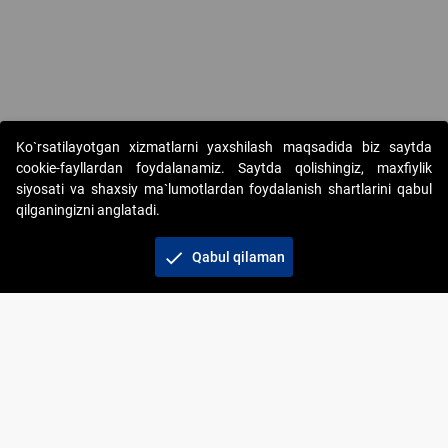
Copyright © 2017-2026. "Elektron onlayn-auksionlarni tashkil etish"
Ko`rsatilayotgan xizmatlarni yaxshilash maqsadida biz saytda
AJ. Barcha huquqlar himoyalangan
cookie-fayllardan foydalanamiz. Saytda qolishingiz, maxfiylik
siyosati va shaxsiy ma`lumotlardan foydalanish shartlarini qabul
qilganingizni anglatadi.
check
Qabul qilaman
+998 71 202-21-11
Veb-saytdagi axborot materiallaridan boshqa
shaxslar foydalanganda jamiyatning korporativ veb-
saytiga majburiy havolalar ko‘rsatilishi kerak