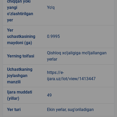
chiqqan yoki
yangi
Yo'q
o‘zlashtirilgan
yer
Yer
uchastkasining
0.9995
maydoni (ga)
Qishloq xo'jaligiga mo'ljallangan
Yerning toifasi
yerlar
Uchastkaning
https://e-
joylashgan
ijara.uz/lot/view/1413447
manzili
Ijara muddati
49
(yillar)
Yer turi
Ekin yerlar, sug'oriladigan