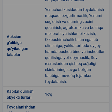
Yer uchastkasidadan foydalanish
maqsadi o'zgartirmaslik; Yerlarni
sug'orish va ularning zaxini
qochirish, agrotexnika va boshqa
melioratsiya ishlari o'tkazish;
Auksion
O'zboshimchalik bilan egallab
g‘olibiga
olinishiga, yakka tartibda uy-joy
qo‘yiladigan
hamda boshqa bino va inshoatlar
talablar
qurilishga yo'l qo'ymaslik; Suv
resruslaridan qishloq xo'jaligi
ekinlarining suvga bo'lgan
talabiga muvofiq tejamkor
foydalanish.
Kapital qurilish
Yo'q
obyekti turlari
Foydalanishdan