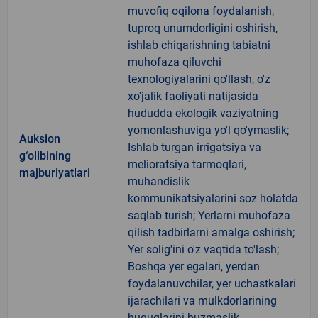
muvofiq oqilona foydalanish,
tuproq unumdorligini oshirish,
ishlab chiqarishning tabiatni
muhofaza qiluvchi
texnologiyalarini qo'llash, o'z
xo'jalik faoliyati natijasida
hududda ekologik vaziyatning
yomonlashuviga yo'l qo'ymaslik;
Auksion
Ishlab turgan irrigatsiya va
g‘olibining
melioratsiya tarmoqlari,
majburiyatlari
muhandislik
kommunikatsiyalarini soz holatda
saqlab turish; Yerlarni muhofaza
qilish tadbirlarni amalga oshirish;
Yer solig'ini o'z vaqtida to'lash;
Boshqa yer egalari, yerdan
foydalanuvchilar, yer uchastkalari
ijarachilari va mulkdorlarining
huquqlarini buzmaslik.