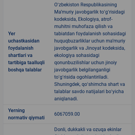
Oʻzbekiston Respublikasining
Maʼmuriy javobgarlik toʻgʻrisidagi
kodeksida, Ekologiya, atrof-
muhitni muhofaza qilish va
Yer
tabiatdan foydalanish sohasidagi
uchastkasidan
huquqbuzarliklar uchun maʼmuriy
foydalanish
javobgarlik va Jinoyat kodeksida,
shartlari va
ekologiya sohasidagi
tartibiga taalluqli
qonunbuzilishlar uchun jinoiy
boshqa talablar
javobgarlik belgilanganligi
toʻgʻrisida ogohlantiriladi.
Shuningdek, qoʻshimcha shart va
talablar savdo natijalari boʻyicha
aniqlanadi.
Yerning
6067059.00
normativ qiymati
Donli, dukkakli va ozuqa ekinlar