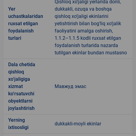
Qishloq xo‘jaligi yerlarida donli,
Yer
dukkakli, ozuqa va boshqa
uchastkalaridan
qishloq xo‘jaligi ekinlarini
ruxsat etilgan
yetishtirish bilan bog‘liq xo‘jalik
foydalanish
faoliyatini amalga oshirish,
turlari
1.1.2–1.1.5 kodli ruxsat etilgan
foydalanish turlarida nazarda
tutilgan ekinlar bundan mustasno
Dala chetida
qishloq
xo‘jaligiga
xizmat
Мавжуд эмас
ko‘rsatuvchi
obyektlarni
joylashtirish
Yerning
dukkakli-moyli ekinlar
ixtisosligi