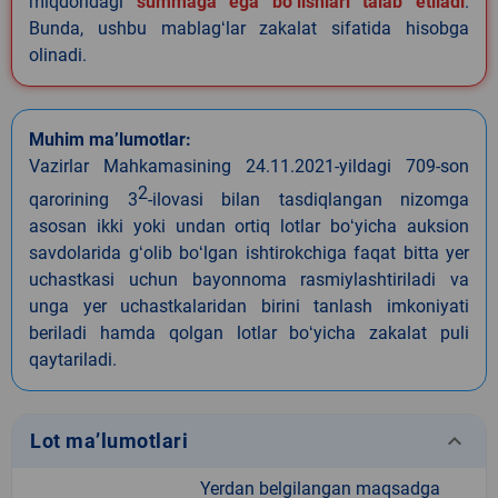
miqdoridagi
summaga ega boʻlishlari talab etiladi
.
Bunda, ushbu mablagʻlar zakalat sifatida hisobga
olinadi.
Muhim ma’lumotlar:
Vazirlar Mahkamasining 24.11.2021-yildagi 709-son
2
qarorining 3
-ilovasi bilan tasdiqlangan nizomga
asosan ikki yoki undan ortiq lotlar boʻyicha auksion
savdolarida gʻolib boʻlgan ishtirokchiga faqat bitta yer
uchastkasi uchun bayonnoma rasmiylashtiriladi va
unga yer uchastkalaridan birini tanlash imkoniyati
beriladi hamda qolgan lotlar boʻyicha zakalat puli
qaytariladi.
keyboard_arrow_down
Lot ma’lumotlari
Yerdan belgilangan maqsadga