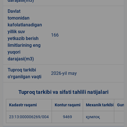
darajasi(m3)
Davlat
tomonidan
kafolatlanadigan
yillik suv
166
yetkazib berish
limitlarining eng
yuqori
darajasi(m3)
Tuproq tarkibi
2026-yil may
o‘rganilgan vaqti
Tuproq tarkibi va sifati tahlili natijalari
Kadastr raqami
Kontur raqami
Mexanik tarkibi
Gumu
23:13:000006269/004
9469
қумлоқ