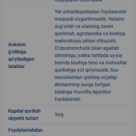
Yer uchastkasidadan foydalanish
maqsadi o'zgartirmaslik; Yerlarni
sug'orish va ularning zaxini
qochirish, agrotexnika va boshqa
melioratsiya ishlari o'tkazish;
Auksion
O'zboshimchalik bilan egallab
g‘olibiga
olinishiga, yakka tartibda uy-joy
qo‘yiladigan
hamda boshqa bino va inshoatlar
talablar
qurilishga yo'l qo'ymaslik; Suv
resruslaridan qishloq xo'jaligi
ekinlarining suvga bo'lgan
talabiga muvofiq tejamkor
foydalanish.
Kapital qurilish
Yo'q
obyekti turlari
Foydalanishdan