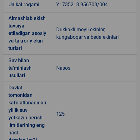
Unikal raqami
Y1735218-956703/004
Almashlab ekish
tavsiya
Dukkakli-moyli ekinlar,
etiladigan asosiy
kungaboqar va beda ekinlari
va takroriy ekin
turlari
Suv bilan
ta’minlash
Nasos
usullari
Davlat
tomonidan
kafolatlanadigan
yillik suv
125
yetkazib berish
limitlarining eng
past