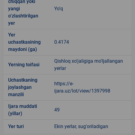
chiqqan yoki
yangi
Yo'q
o‘zlashtirilgan
yer
Yer
uchastkasining
0.4174
maydoni (ga)
Qishloq xo'jaligiga mo'ljallangan
Yerning toifasi
yerlar
Uchastkaning
https://e-
joylashgan
ijara.uz/lot/view/1397998
manzili
Ijara muddati
49
(yillar)
Yer turi
Ekin yerlar, sug'oriladigan