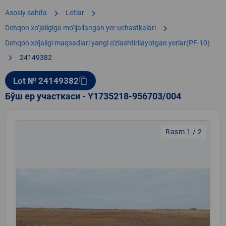
chevron_right
chevron_right
Asosiy sahifa
Lotlar
chevron_right
Dehqon xoʼjaligiga moʼljallangan yer uchastkalari
Dehqon xo'jaligi maqsadlari yangi o'zlashtirilayotgan yerlar(PF-10)
chevron_right
24149382
Lot № 24149382
content_copy
Бўш ер участкаси - Y1735218-956703/004
Rasm 1 / 2