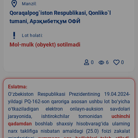
location_on
Manzil:
Qoraqalpog`iston Respublikasi, Qonliko`l
tumani, Арзқмбетқум ОФЙ
priority_high
Lot holati:
Mol-mulk (obyekt) sotilmadi
0
remove_red_eye
6
0
Eslatma:
Oʻzbekiston Respublikasi Prezidentining 19.04.2024-
yildagi PQ-162-son qaroriga asosan ushbu lot boʻyicha
oʻtkaziladigan elektron onlayn-auksion savdolari
jarayonida, ishtirokchilar tomonidan
uchinchi
qadamdan
boshlab shaxsiy hisobvaragʻida ularning
narx taklifiga nisbatan amaldagi (25.0) foizi zakalat