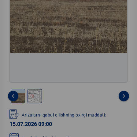
keyboard_arrow_left
keyboard_arrow_right
Item
1
Arizalarni qabul qilishning oxirgi muddati:
of
15.07.2026 09:00
2