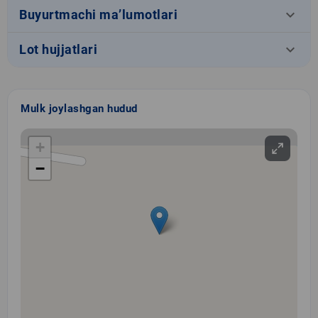
keyboard_arrow_down
Buyurtmachi ma’lumotlari
keyboard_arrow_down
Lot hujjatlari
Mulk joylashgan hudud
+
−