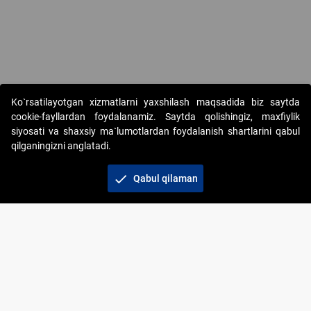
Copyright © 2017-2026. "Elektron onlayn-auksionlarni tashkil etish"
Ko`rsatilayotgan xizmatlarni yaxshilash maqsadida biz saytda
AJ. Barcha huquqlar himoyalangan
cookie-fayllardan foydalanamiz. Saytda qolishingiz, maxfiylik
siyosati va shaxsiy ma`lumotlardan foydalanish shartlarini qabul
qilganingizni anglatadi.
check
Qabul qilaman
+998 71 202-21-11
Veb-saytdagi axborot materiallaridan boshqa
shaxslar foydalanganda jamiyatning korporativ veb-
saytiga majburiy havolalar ko‘rsatilishi kerak