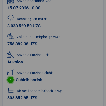
Savdo boshlanish vaqti:
15.07.2026 10:00
Boshlang‘ich narxi:
3 033 529.50 UZS
Zakalat puli miqdori
(25%)
:
758 382.38 UZS
Savdo o‘tkazish turi:
Auksion
Savdo o‘tkazish uslubi:
Oshirib borish
format_list_numbered
Birinchi qadam bahosi(10%):
303 352.95 UZS