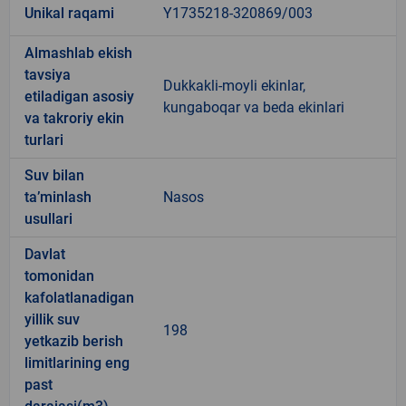
Unikal raqami
Y1735218-320869/003
Almashlab ekish
tavsiya
Dukkakli-moyli ekinlar,
etiladigan asosiy
kungaboqar va beda ekinlari
va takroriy ekin
turlari
Suv bilan
ta’minlash
Nasos
usullari
Davlat
tomonidan
kafolatlanadigan
yillik suv
198
yetkazib berish
limitlarining eng
past