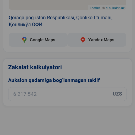
Leaflet
| ©
e-auksion.uz
Qoraqalpog`iston Respublikasi, Qonliko`l tumani,
Қонликўл ОФЙ
Google Maps
Yandex Maps
Zakalat kalkulyatori
Auksion qadamiga bog‘lanmagan taklif
UZS