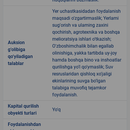
Yer uchastkasidadan foydalanish
maqsadi o'zgartirmaslik; Yerlarni
sug'orish va ularning zaxini
qochirish, agrotexnika va boshqa
melioratsiya ishlari o'tkazish;
Auksion
O'zboshimchalik bilan egallab
g‘olibiga
olinishiga, yakka tartibda uy-joy
qo‘yiladigan
hamda boshqa bino va inshoatlar
talablar
qurilishga yo'l qo'ymaslik; Suv
resruslaridan qishloq xo'jaligi
ekinlarining suvga bo'lgan
talabiga muvofiq tejamkor
foydalanish.
Kapital qurilish
Yo'q
obyekti turlari
Foydalanishdan