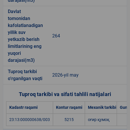
darajasi(m3)
Davlat
tomonidan
kafolatlanadigan
yillik suv
264
yetkazib berish
limitlarining eng
yuqori
darajasi(m3)
Tuproq tarkibi
2026-yil may
o‘rganilgan vaqti
Tuproq tarkibi va sifati tahlili natijalari
Kadastr raqami
Kontur raqami
Mexanik tarkibi
Gumu
23:13:000000638/003
5215
оғир қумоқ