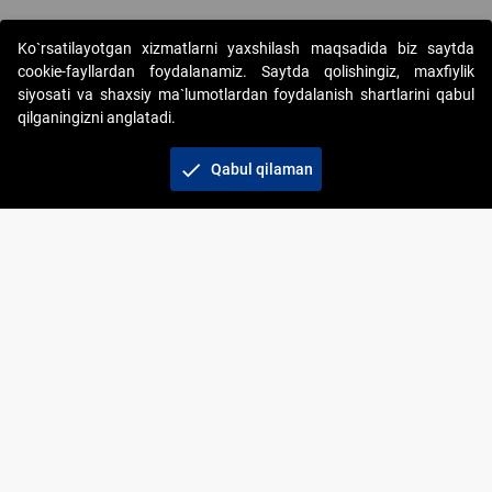
Ko`rsatilayotgan xizmatlarni yaxshilash maqsadida biz saytda
cookie-fayllardan foydalanamiz. Saytda qolishingiz, maxfiylik
siyosati va shaxsiy ma`lumotlardan foydalanish shartlarini qabul
qilganingizni anglatadi.
Copyright © 2017-2026. "Elektron onlayn-auksionlarni
tashkil etish" AJ. Barcha huquqlar himoyalangan
check
Qabul qilaman
To‘lov usullari
Bog‘lanish