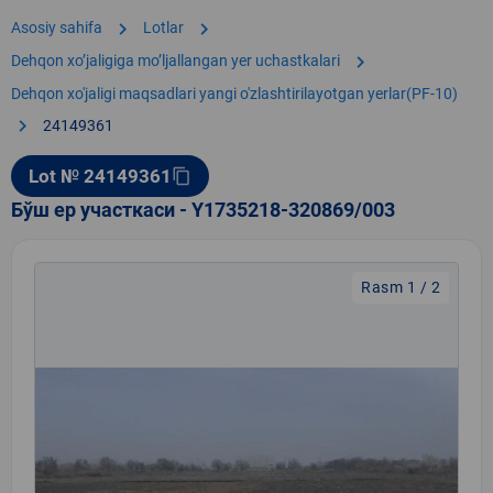
chevron_right
chevron_right
Asosiy sahifa
Lotlar
chevron_right
Dehqon xoʼjaligiga moʼljallangan yer uchastkalari
Dehqon xo'jaligi maqsadlari yangi o'zlashtirilayotgan yerlar(PF-10)
chevron_right
24149361
Lot № 24149361
content_copy
Бўш ер участкаси - Y1735218-320869/003
Rasm 1 / 2