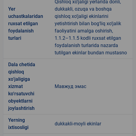
Qishloq xo‘jaligi yerlarida donli,
Yer
dukkakli, ozuqa va boshqa
uchastkalaridan
qishloq xo‘jaligi ekinlarini
ruxsat etilgan
yetishtirish bilan bog‘liq xo‘jalik
foydalanish
faoliyatini amalga oshirish,
turlari
1.1.2–1.1.5 kodli ruxsat etilgan
foydalanish turlarida nazarda
tutilgan ekinlar bundan mustasno
Dala chetida
qishloq
xo‘jaligiga
xizmat
Мавжуд эмас
ko‘rsatuvchi
obyektlarni
joylashtirish
Yerning
dukkakli-moyli ekinlar
ixtisosligi