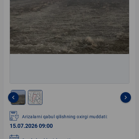
keyboard_arrow_left
keyboard_arrow_right
Item
1
Arizalarni qabul qilishning oxirgi muddati:
of
15.07.2026 09:00
2