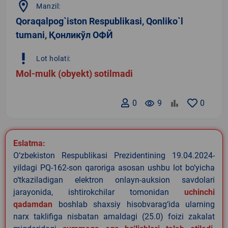
location_on
Manzil:
Qoraqalpog`iston Respublikasi, Qonliko`l
tumani, Қонликўл ОФЙ
priority_high
Lot holati:
Mol-mulk (obyekt) sotilmadi
0
remove_red_eye
9
0
Eslatma:
O‘zbekiston Respublikasi Prezidentining 19.04.2024-
yildagi PQ-162-son qaroriga asosan ushbu lot bo‘yicha
o‘tkaziladigan elektron onlayn-auksion savdolari
jarayonida, ishtirokchilar tomonidan
uchinchi
qadamdan
boshlab shaxsiy hisobvarag‘ida ularning
narx taklifiga nisbatan amaldagi (25.0) foizi zakalat