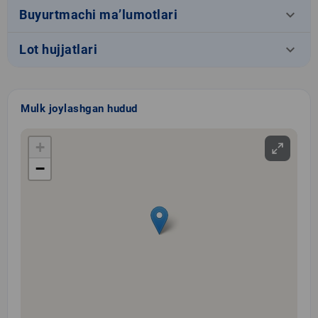
keyboard_arrow_down
Buyurtmachi ma’lumotlari
keyboard_arrow_down
Lot hujjatlari
Mulk joylashgan hudud
+
−