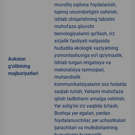
muvofiq oqilona foydalanish,
tuproq unumdorligini oshirish,
ishlab chiqarishning tabiatni
muhofaza qiluvchi
texnologiyalarini qo'llash, o'z
xo'jalik faoliyati natijasida
hududda ekologik vaziyatning
yomonlashuviga yo'l qo'ymaslik;
Auksion
Ishlab turgan irrigatsiya va
g‘olibining
melioratsiya tarmoqlari,
majburiyatlari
muhandislik
kommunikatsiyalarini soz holatda
saqlab turish; Yerlarni muhofaza
qilish tadbirlarni amalga oshirish;
Yer solig'ini o'z vaqtida to'lash;
Boshqa yer egalari, yerdan
foydalanuvchilar, yer uchastkalari
ijarachilari va mulkdorlarining
huquqlarini buzmaslik.