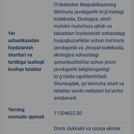
Oʻzbekiston Respublikasining
Maʼmuriy javobgarlik toʻgʻrisidagi
kodeksida, Ekologiya, atrof-
muhitni muhofaza qilish va
Yer
tabiatdan foydalanish sohasidagi
uchastkasidan
huquqbuzarliklar uchun maʼmuriy
foydalanish
javobgarlik va Jinoyat kodeksida,
shartlari va
ekologiya sohasidagi
tartibiga taalluqli
qonunbuzilishlar uchun jinoiy
boshqa talablar
javobgarlik belgilanganligi
toʻgʻrisida ogohlantiriladi.
Shuningdek, qoʻshimcha shart va
talablar savdo natijalari boʻyicha
aniqlanadi.
Yerning
11304622.00
normativ qiymati
Donli, dukkakli va ozuqa ekinlar