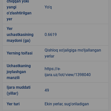
chiqqan yoki
yangi
Yo'q
o‘zlashtirilgan
yer
Yer
uchastkasining
0.6619
maydoni (ga)
Qishloq xo'jaligiga mo'ljallangan
Yerning toifasi
yerlar
Uchastkaning
https://e-
joylashgan
ijara.uz/lot/view/1398040
manzili
Ijara muddati
49
(yillar)
Yer turi
Ekin yerlar, sug'oriladigan