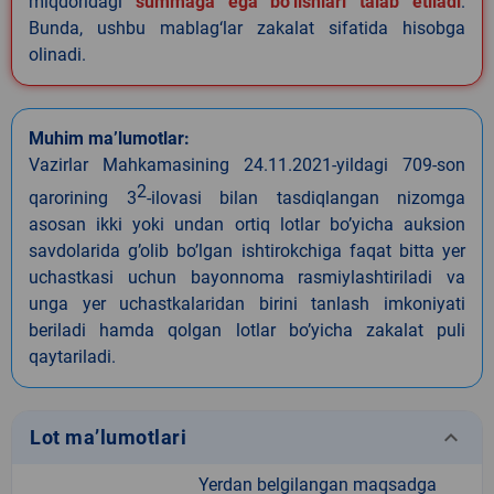
miqdoridagi
summaga ega bo‘lishlari talab etiladi
.
Bunda, ushbu mablag‘lar zakalat sifatida hisobga
olinadi.
Muhim ma’lumotlar:
Vazirlar Mahkamasining 24.11.2021-yildagi 709-son
2
qarorining 3
-ilovasi bilan tasdiqlangan nizomga
asosan ikki yoki undan ortiq lotlar bo’yicha auksion
savdolarida g’olib bo’lgan ishtirokchiga faqat bitta yer
uchastkasi uchun bayonnoma rasmiylashtiriladi va
unga yer uchastkalaridan birini tanlash imkoniyati
beriladi hamda qolgan lotlar bo’yicha zakalat puli
qaytariladi.
keyboard_arrow_down
Lot ma’lumotlari
Yerdan belgilangan maqsadga