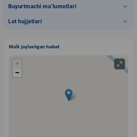
keyboard_arrow_down
Buyurtmachi ma’lumotlari
keyboard_arrow_down
Lot hujjatlari
Mulk joylashgan hudud
+
−