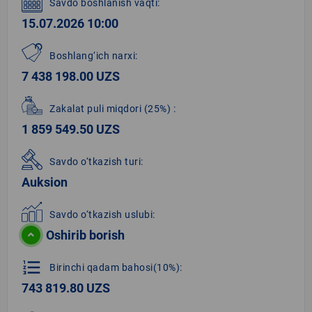
Savdo boshlanish vaqti:
15.07.2026 10:00
Boshlang‘ich narxi:
7 438 198.00 UZS
Zakalat puli miqdori
(25%)
:
1 859 549.50 UZS
Savdo o‘tkazish turi:
Auksion
Savdo o‘tkazish uslubi:
Oshirib borish
format_list_numbered
Birinchi qadam bahosi(10%):
743 819.80 UZS