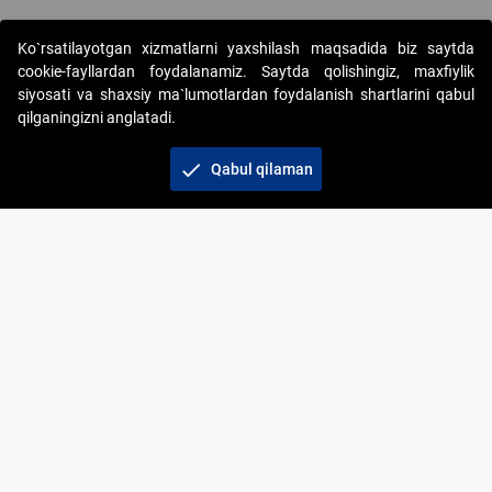
Ko`rsatilayotgan xizmatlarni yaxshilash maqsadida biz saytda
cookie-fayllardan foydalanamiz. Saytda qolishingiz, maxfiylik
siyosati va shaxsiy ma`lumotlardan foydalanish shartlarini qabul
qilganingizni anglatadi.
Copyright © 2017-2026. "Elektron onlayn-auksionlarni
tashkil etish" AJ. Barcha huquqlar himoyalangan
check
Qabul qilaman
To‘lov usullari
Bog‘lanish