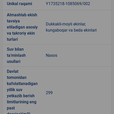
Unikal raqami
Y1735218-1085069/002
Almashlab ekish
tavsiya
Dukkakli-moyli ekinlar,
etiladigan asosiy
kungaboqar va beda ekinlari
va takroriy ekin
turlari
Suv bilan
ta’minlash
Nasos
usullari
Davlat
tomonidan
kafolatlanadigan
yillik suv
299
yetkazib berish
limitlarining eng
past