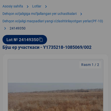
chevron_right
chevron_right
Asosiy sahifa
Lotlar
chevron_right
Dehqon xoʼjaligiga moʼljallangan yer uchastkalari
Dehqon xo'jaligi maqsadlari yangi o'zlashtirilayotgan yerlar(PF-10)
chevron_right
24149350
Lot № 24149350
content_copy
Бўш ер участкаси - Y1735218-1085069/002
Rasm 1 / 2