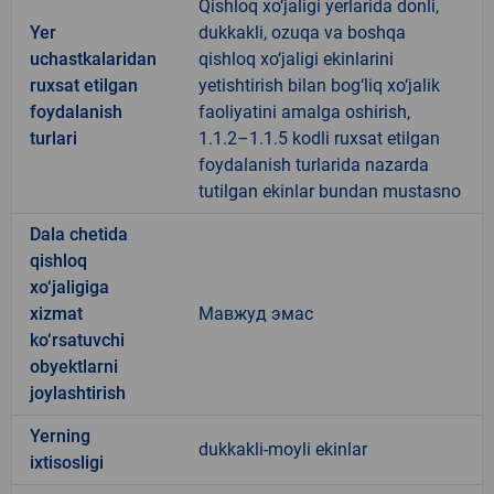
Qishloq xo‘jaligi yerlarida donli,
Yer
dukkakli, ozuqa va boshqa
uchastkalaridan
qishloq xo‘jaligi ekinlarini
ruxsat etilgan
yetishtirish bilan bog‘liq xo‘jalik
foydalanish
faoliyatini amalga oshirish,
turlari
1.1.2–1.1.5 kodli ruxsat etilgan
foydalanish turlarida nazarda
tutilgan ekinlar bundan mustasno
Dala chetida
qishloq
xo‘jaligiga
xizmat
Мавжуд эмас
ko‘rsatuvchi
obyektlarni
joylashtirish
Yerning
dukkakli-moyli ekinlar
ixtisosligi