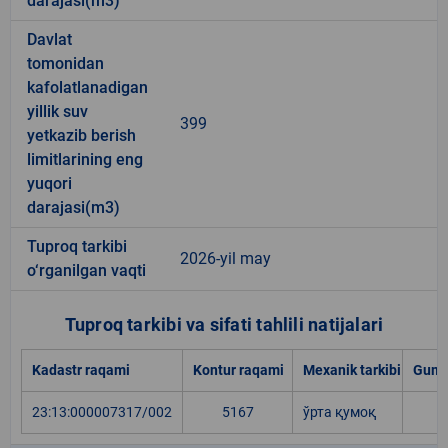
darajasi(m3)
Davlat
tomonidan
kafolatlanadigan
yillik suv
399
yetkazib berish
limitlarining eng
yuqori
darajasi(m3)
Tuproq tarkibi
2026-yil may
o‘rganilgan vaqti
Tuproq tarkibi va sifati tahlili natijalari
Kadastr raqami
Kontur raqami
Mexanik tarkibi
Gumu
23:13:000007317/002
5167
ўрта қумоқ