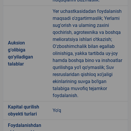
Yer uchastkasidadan foydalanish
maqsadi o'zgartirmaslik; Yerlarni
sug'orish va ularning zaxini
qochirish, agrotexnika va boshqa
melioratsiya ishlari o'tkazish;
Auksion
O'zboshimchalik bilan egallab
g‘olibiga
olinishiga, yakka tartibda uy-joy
qo‘yiladigan
hamda boshqa bino va inshoatlar
talablar
qurilishga yo'l qo'ymaslik; Suv
resruslaridan qishloq xo'jaligi
ekinlarining suvga bo'lgan
talabiga muvofiq tejamkor
foydalanish.
Kapital qurilish
Yo'q
obyekti turlari
Foydalanishdan