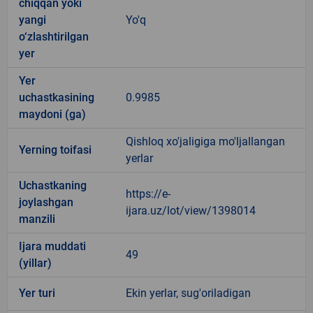
chiqqan yoki
yangi
Yo'q
o‘zlashtirilgan
yer
Yer
uchastkasining
0.9985
maydoni (ga)
Qishloq xo'jaligiga mo'ljallangan
Yerning toifasi
yerlar
Uchastkaning
https://e-
joylashgan
ijara.uz/lot/view/1398014
manzili
Ijara muddati
49
(yillar)
Yer turi
Ekin yerlar, sug'oriladigan