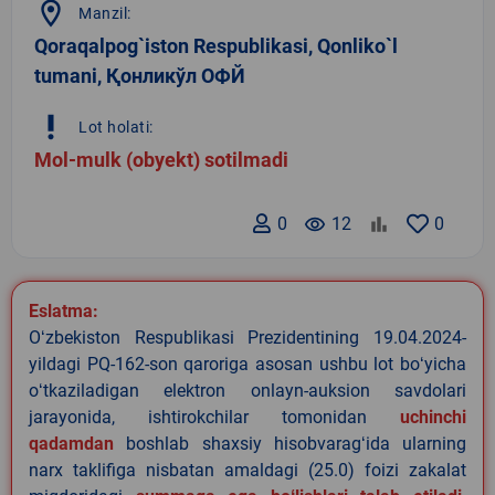
location_on
Manzil:
Qoraqalpog`iston Respublikasi, Qonliko`l
tumani, Қонликўл ОФЙ
priority_high
Lot holati:
Mol-mulk (obyekt) sotilmadi
0
remove_red_eye
12
0
Eslatma:
Oʻzbekiston Respublikasi Prezidentining 19.04.2024-
yildagi PQ-162-son qaroriga asosan ushbu lot boʻyicha
oʻtkaziladigan elektron onlayn-auksion savdolari
jarayonida, ishtirokchilar tomonidan
uchinchi
qadamdan
boshlab shaxsiy hisobvaragʻida ularning
narx taklifiga nisbatan amaldagi (25.0) foizi zakalat