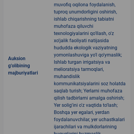
muvofiq oqilona foydalanish,
tuproq unumdorligini oshirish,
ishlab chiqarishning tabiatni
muhofaza qiluvchi
texnologiyalarini qo'llash, o'z
xo'jalik faoliyati natijasida
hududda ekologik vaziyatning
yomonlashuviga yo'l qo'ymaslik;
Auksion
Ishlab turgan irrigatsiya va
g‘olibining
melioratsiya tarmoqlari,
majburiyatlari
muhandislik
kommunikatsiyalarini soz holatda
saqlab turish; Yerlarni muhofaza
qilish tadbirlarni amalga oshirish;
Yer solig'ini o'z vaqtida to'lash;
Boshqa yer egalari, yerdan
foydalanuvchilar, yer uchastkalari
ijarachilari va mulkdorlarining
huquqlarini buzmaslik.