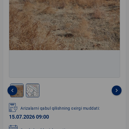
keyboard_arrow_left
keyboard_arrow_right
Item
1
Arizalarni qabul qilishning oxirgi muddati:
of
15.07.2026 09:00
2