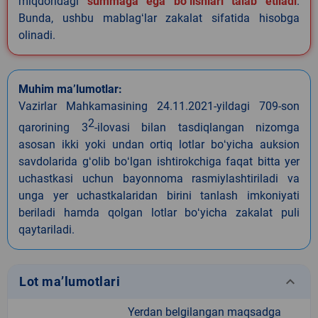
miqdoridagi
summaga ega boʻlishlari talab etiladi
.
Bunda, ushbu mablagʻlar zakalat sifatida hisobga
olinadi.
Muhim ma’lumotlar:
Vazirlar Mahkamasining 24.11.2021-yildagi 709-son
2
qarorining 3
-ilovasi bilan tasdiqlangan nizomga
asosan ikki yoki undan ortiq lotlar boʻyicha auksion
savdolarida gʻolib boʻlgan ishtirokchiga faqat bitta yer
uchastkasi uchun bayonnoma rasmiylashtiriladi va
unga yer uchastkalaridan birini tanlash imkoniyati
beriladi hamda qolgan lotlar boʻyicha zakalat puli
qaytariladi.
keyboard_arrow_down
Lot ma’lumotlari
Yerdan belgilangan maqsadga