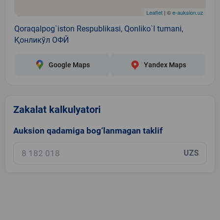
Leaflet
| ©
e-auksion.uz
Qoraqalpog`iston Respublikasi, Qonliko`l tumani,
Қонликўл ОФЙ
Google Maps
Yandex Maps
Zakalat kalkulyatori
Auksion qadamiga bog‘lanmagan taklif
UZS