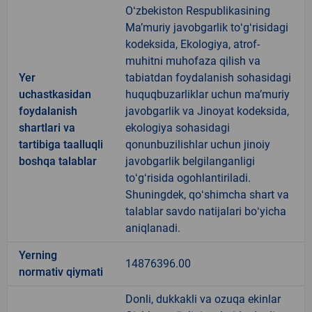
Oʻzbekiston Respublikasining
Maʼmuriy javobgarlik toʻgʻrisidagi
kodeksida, Ekologiya, atrof-
muhitni muhofaza qilish va
Yer
tabiatdan foydalanish sohasidagi
uchastkasidan
huquqbuzarliklar uchun maʼmuriy
foydalanish
javobgarlik va Jinoyat kodeksida,
shartlari va
ekologiya sohasidagi
tartibiga taalluqli
qonunbuzilishlar uchun jinoiy
boshqa talablar
javobgarlik belgilanganligi
toʻgʻrisida ogohlantiriladi.
Shuningdek, qoʻshimcha shart va
talablar savdo natijalari boʻyicha
aniqlanadi.
Yerning
14876396.00
normativ qiymati
Donli, dukkakli va ozuqa ekinlar