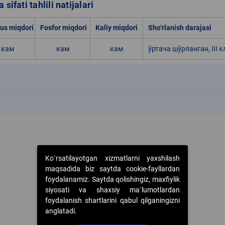
 sifati tahlili natijalari
s miqdori
Fosfor miqdori
Kaliy miqdori
Sho‘rlanish darajasi
кам
кам
кам
ўртача шўрланган, III к
k
k
Ko`rsatilayotgan xizmatlarni yaxshilash
maqsadida biz saytda cookie-fayllardan
foydalanamiz. Saytda qolishingiz, maxfiylik
siyosati va shaxsiy ma`lumotlardan
foydalanish shartlarini qabul qilganingizni
anglatadi.