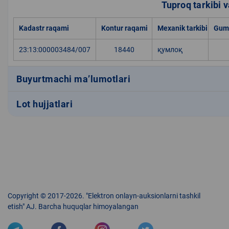
Tuproq tarkibi va
Kadastr raqami
Kontur raqami
Mexanik tarkibi
Gumu
23:13:000003484/007
18440
қумлоқ
Buyurtmachi ma’lumotlari
Lot hujjatlari
Copyright © 2017-2026. "Elektron onlayn-auksionlarni tashkil
etish" AJ. Barcha huquqlar himoyalangan