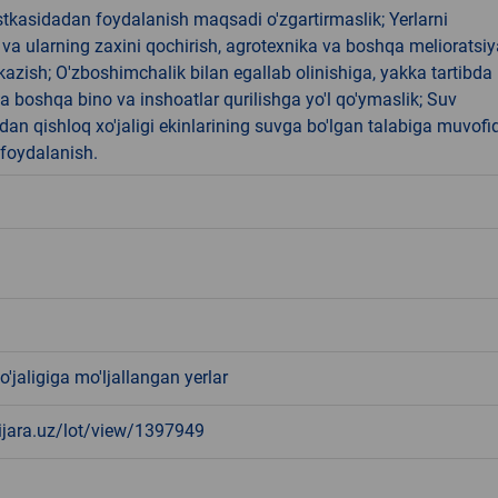
tkasidadan foydalanish maqsadi o'zgartirmaslik; Yerlarni
 va ularning zaxini qochirish, agrotexnika va boshqa melioratsiy
'tkazish; O'zboshimchalik bilan egallab olinishiga, yakka tartibda 
 boshqa bino va inshoatlar qurilishga yo'l qo'ymaslik; Suv
idan qishloq xo'jaligi ekinlarining suvga bo'lgan talabiga muvofi
foydalanish.
o'jaligiga mo'ljallangan yerlar
-ijara.uz/lot/view/1397949