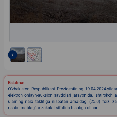
keyboard_arrow_left
Item
1
of
2
Eslatma:
O‘zbekiston Respublikasi Prezidentining 19.04.2024-yild
elektron onlayn-auksion savdolari jarayonida, ishtirokchi
ularning narx taklifiga nisbatan amaldagi (25.0) foizi z
ushbu mablag‘lar zakalat sifatida hisobga olinadi.