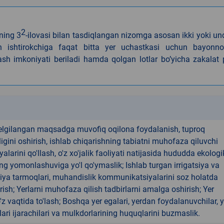
2
ning 3
-ilovasi bilan tasdiqlangan nizomga asosan ikki yoki u
gan ishtirokchiga faqat bitta yer uchastkasi uchun bayonn
lash imkoniyati beriladi hamda qolgan lotlar bo’yicha zakalat 
k
elgilangan maqsadga muvofiq oqilona foydalanish, tuproq
gini oshirish, ishlab chiqarishning tabiatni muhofaza qiluvchi
yalarini qo'llash, o'z xo'jalik faoliyati natijasida hududda ekologi
ng yomonlashuviga yo'l qo'ymaslik; Ishlab turgan irrigatsiya va
iya tarmoqlari, muhandislik kommunikatsiyalarini soz holatda
rish; Yerlarni muhofaza qilish tadbirlarni amalga oshirish; Yer
 o'z vaqtida to'lash; Boshqa yer egalari, yerdan foydalanuvchilar, y
ari ijarachilari va mulkdorlarining huquqlarini buzmaslik.