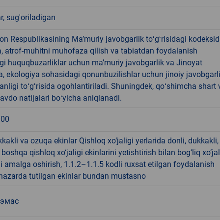
ar, sug'oriladigan
on Respublikasining Maʼmuriy javobgarlik toʻgʻrisidagi kodeksid
, atrof-muhitni muhofaza qilish va tabiatdan foydalanish
gi huquqbuzarliklar uchun maʼmuriy javobgarlik va Jinoyat
, ekologiya sohasidagi qonunbuzilishlar uchun jinoiy javobgarl
anligi toʻgʻrisida ogohlantiriladi. Shuningdek, qoʻshimcha shart 
savdo natijalari boʻyicha aniqlanadi.
.00
kkakli va ozuqa ekinlar Qishloq xo‘jaligi yerlarida donli, dukkakli,
oshqa qishloq xo‘jaligi ekinlarini yetishtirish bilan bog‘liq xo‘jal
ni amalga oshirish, 1.1.2–1.1.5 kodli ruxsat etilgan foydalanish
 nazarda tutilgan ekinlar bundan mustasno
 эмас