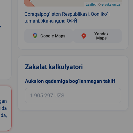
Leaflet
| ©
e-auksion.uz
Qoraqalpog`iston Respublikasi, Qonliko`l
tumani, Жана қала ОФЙ
,
Yandex
Google Maps
Maps
Zakalat kalkulyatori
1
Auksion qadamiga bog‘lanmagan taklif
igan
ida
nda,