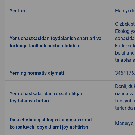
Yer turi
Ekin yerl
Oʻzbekist
Ekologiya
Yer uchastkasidan foydalanish shartlari va
sohasida
tartibiga taalluqli boshqa talablar
kodeksida
belgilang
talablar 
Yerning normativ qiymati
3464176
Donli, du
Yer uchastkalaridan ruxsat etilgan
ozuqa va b
foydalanish turlari
faoliyati
turlarida
Dala chetida qishloq xo‘jaligiga xizmat
Мавжуд
ko‘rsatuvchi obyektlarni joylashtirish