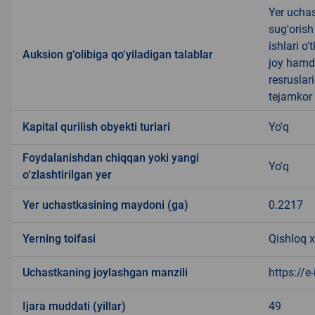
Yer uchas
sug'orish
ishlari o
Auksion g‘olibiga qo‘yiladigan talablar
joy hamda
resruslar
tejamkor 
Kapital qurilish obyekti turlari
Yo'q
Foydalanishdan chiqqan yoki yangi
Yo'q
o‘zlashtirilgan yer
Yer uchastkasining maydoni (ga)
0.2217
Yerning toifasi
Qishloq x
Uchastkaning joylashgan manzili
https://e
Ijara muddati (yillar)
49