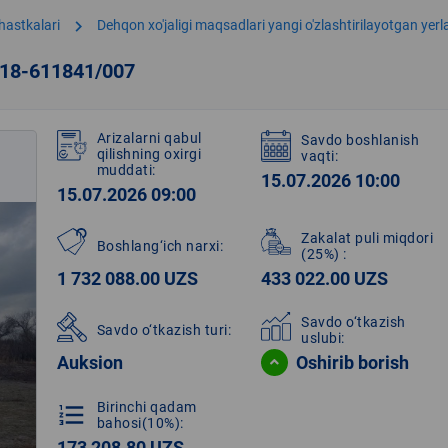
chevron_right
hastkalari
Dehqon xo'jaligi maqsadlari yangi o'zlashtirilayotgan yer
218-611841/007
Arizalarni qabul
Savdo boshlanish
qilishning oxirgi
vaqti:
muddati:
15.07.2026 10:00
15.07.2026 09:00
Zakalat puli miqdori
Boshlang‘ich narxi:
(25%)
:
1 732 088.00 UZS
433 022.00 UZS
Savdo o‘tkazish
Savdo o‘tkazish turi:
uslubi:
Auksion
Oshirib borish
Birinchi qadam
format_list_numbered
bahosi(10%):
173 208.80 UZS