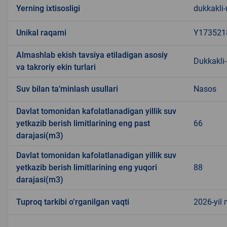
Yerning ixtisosligi
dukkakli-
Unikal raqami
Y173521
Almashlab ekish tavsiya etiladigan asosiy
Dukkakli-
va takroriy ekin turlari
Suv bilan ta’minlash usullari
Nasos
Davlat tomonidan kafolatlanadigan yillik suv
yetkazib berish limitlarining eng past
66
darajasi(m3)
Davlat tomonidan kafolatlanadigan yillik suv
yetkazib berish limitlarining eng yuqori
88
darajasi(m3)
Tuproq tarkibi o‘rganilgan vaqti
2026-yil