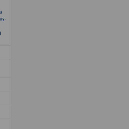
a
uy-
q