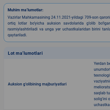
Muhim ma’lumotlar:
Vazirlar Mahkamasining 24.11.2021-yildagi 709-son qarori
ortiq lotlar bo’yicha auksion savdolarida g’olib bo’l
rasmiylashtiriladi va unga yer uchastkalaridan birini tan
qaytariladi.
Lot ma’lumotlari
Yerdan b
unumdorli
texnologi
vaziyatni
Auksion g‘olibining majburiyatlari
meliorats
saqlab tu
solig'ini
uchastkal