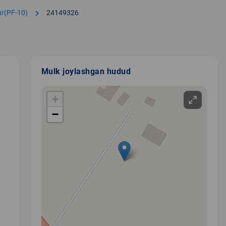
chevron_right
lar(PF-10)
24149326
Mulk joylashgan hudud
+
−