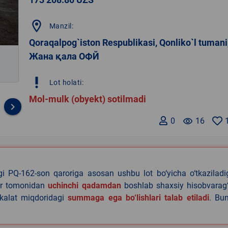
location_on
Manzil:
Qoraqalpog`iston Respublikasi, Qonliko`l tumani
Жана қала ОФЙ
priority_high
Lot holati:
Mol-mulk (obyekt) sotilmadi
keyboard_arrow_right
0
remove_red_eye
16
agi PQ-162-son qaroriga asosan ushbu lot bo‘yicha o‘tkazilad
lar tomonidan
uchinchi qadamdan
boshlab shaxsiy hisobvarag‘
akalat miqdoridagi
summaga ega bo‘lishlari talab etiladi
. Bu