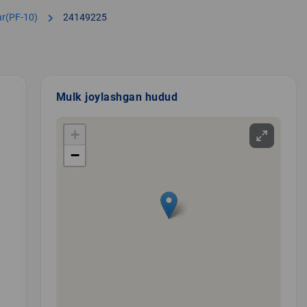
chevron_right
lar(PF-10)
24149225
Mulk joylashgan hudud
+
−