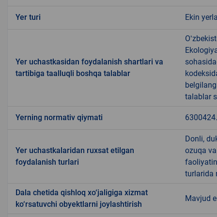
Yer turi
Ekin yerl
Oʻzbekist
Ekologiya
Yer uchastkasidan foydalanish shartlari va
sohasida
tartibiga taalluqli boshqa talablar
kodeksida
belgilang
talablar 
Yerning normativ qiymati
6300424
Donli, du
Yer uchastkalaridan ruxsat etilgan
ozuqa va b
foydalanish turlari
faoliyati
turlarida
Dala chetida qishloq xo‘jaligiga xizmat
Mavjud 
ko‘rsatuvchi obyektlarni joylashtirish