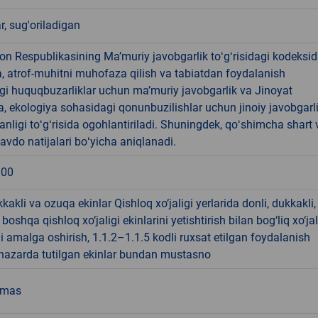
ar, sug'oriladigan
on Respublikasining Maʼmuriy javobgarlik toʻgʻrisidagi kodeksid
, atrof-muhitni muhofaza qilish va tabiatdan foydalanish
gi huquqbuzarliklar uchun maʼmuriy javobgarlik va Jinoyat
, ekologiya sohasidagi qonunbuzilishlar uchun jinoiy javobgarl
anligi toʻgʻrisida ogohlantiriladi. Shuningdek, qoʻshimcha shart 
savdo natijalari boʻyicha aniqlanadi.
.00
kkakli va ozuqa ekinlar Qishloq xo‘jaligi yerlarida donli, dukkakli,
oshqa qishloq xo‘jaligi ekinlarini yetishtirish bilan bog‘liq xo‘jal
ni amalga oshirish, 1.1.2–1.1.5 kodli ruxsat etilgan foydalanish
 nazarda tutilgan ekinlar bundan mustasno
emas