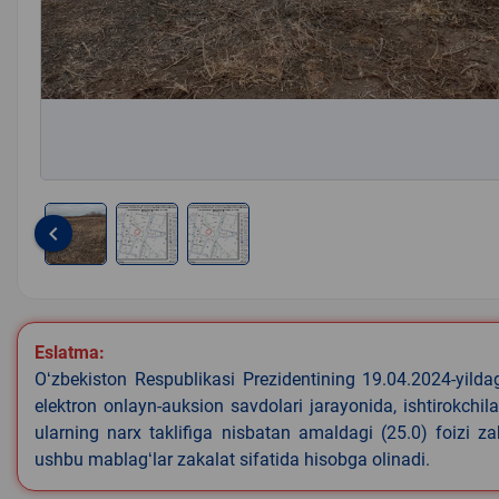
keyboard_arrow_left
Item
1
of
3
Eslatma:
Oʻzbekiston Respublikasi Prezidentining 19.04.2024-yild
elektron onlayn-auksion savdolari jarayonida, ishtirokchi
ularning narx taklifiga nisbatan amaldagi (25.0) foizi z
ushbu mablagʻlar zakalat sifatida hisobga olinadi.