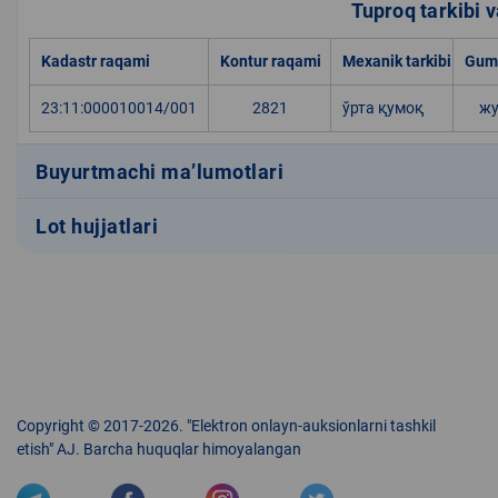
Tuproq tarkibi va
Kadastr raqami
Kontur raqami
Mexanik tarkibi
Gumu
23:11:000010014/001
2821
ўрта қумоқ
жу
Buyurtmachi ma’lumotlari
Lot hujjatlari
Copyright © 2017-2026. "Elektron onlayn-auksionlarni tashkil
etish" AJ. Barcha huquqlar himoyalangan