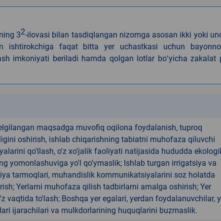
2
ning 3
-ilovasi bilan tasdiqlangan nizomga asosan ikki yoki u
gan ishtirokchiga faqat bitta yer uchastkasi uchun bayonn
lash imkoniyati beriladi hamda qolgan lotlar boʻyicha zakalat 
k
elgilangan maqsadga muvofiq oqilona foydalanish, tuproq
gini oshirish, ishlab chiqarishning tabiatni muhofaza qiluvchi
yalarini qo'llash, o'z xo'jalik faoliyati natijasida hududda ekologi
ng yomonlashuviga yo'l qo'ymaslik; Ishlab turgan irrigatsiya va
iya tarmoqlari, muhandislik kommunikatsiyalarini soz holatda
rish; Yerlarni muhofaza qilish tadbirlarni amalga oshirish; Yer
 o'z vaqtida to'lash; Boshqa yer egalari, yerdan foydalanuvchilar, y
ari ijarachilari va mulkdorlarining huquqlarini buzmaslik.