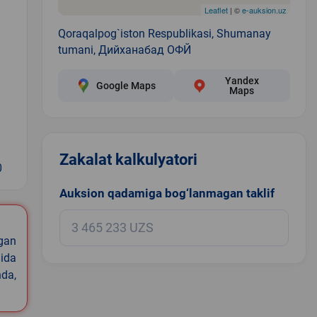
Leaflet
| ©
e-auksion.uz
Qoraqalpog`iston Respublikasi, Shumanay
tumani, Дийханабад ОФЙ
Yandex
Google Maps
Maps
Zakalat kalkulyatori
0
Auksion qadamiga bog‘lanmagan taklif
igan
ida
nda,