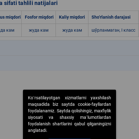
 sifati tahlili natijalari
s miqdori
Fosfor miqdori
Kaliy miqdori
Sho‘rlanish darajasi
да кам
жуда кам
жуда кам
шўрланмаган, I класс
k
k
Ko`rsatilayotgan xizmatlarni yaxshilash
maqsadida biz saytda cookie-fayllardan
foydalanamiz. Saytda qolishingiz, maxfiylik
siyosati va shaxsiy ma`lumotlardan
foydalanish shartlarini qabul qilganingizni
anglatadi.