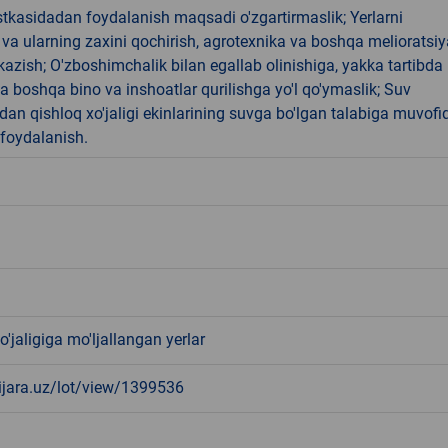
tkasidadan foydalanish maqsadi o'zgartirmaslik; Yerlarni
 va ularning zaxini qochirish, agrotexnika va boshqa melioratsiy
'tkazish; O'zboshimchalik bilan egallab olinishiga, yakka tartibda 
 boshqa bino va inshoatlar qurilishga yo'l qo'ymaslik; Suv
idan qishloq xo'jaligi ekinlarining suvga bo'lgan talabiga muvofi
foydalanish.
o'jaligiga mo'ljallangan yerlar
-ijara.uz/lot/view/1399536