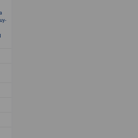
a
uy-
q