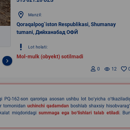
location_on
Manzil:
Qoraqalpog`iston Respublikasi, Shumanay
tumani, Дийханабад ОФЙ
priority_high
Lot holati:
Mol-mulk (obyekt) sotilmadi
keyboard_arrow_right
0
remove_red_eye
12
agi PQ-162-son qaroriga asosan ushbu lot boʻyicha oʻtkazilad
lar tomonidan
uchinchi qadamdan
boshlab shaxsiy hisobvaragʻ
akalat miqdoridagi
summaga ega boʻlishlari talab etiladi
. Bu