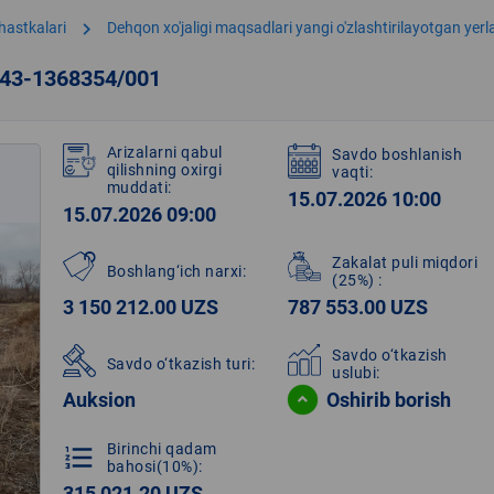
chevron_right
hastkalari
Dehqon xo'jaligi maqsadlari yangi o'zlashtirilayotgan yer
243-1368354/001
Arizalarni qabul
Savdo boshlanish
qilishning oxirgi
vaqti:
muddati:
15.07.2026 10:00
15.07.2026 09:00
Zakalat puli miqdori
Boshlang‘ich narxi:
(25%)
:
3 150 212.00 UZS
787 553.00 UZS
Savdo o‘tkazish
Savdo o‘tkazish turi:
uslubi:
Auksion
Oshirib borish
Birinchi qadam
format_list_numbered
bahosi(10%):
315 021.20 UZS