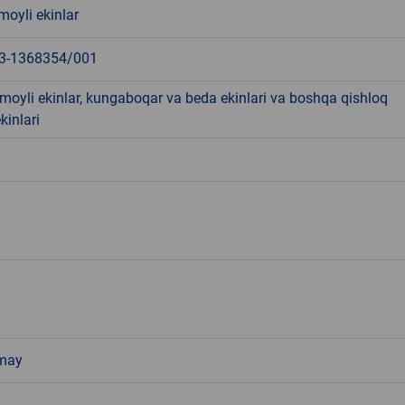
moyli ekinlar
3-1368354/001
moyli ekinlar, kungaboqar va beda ekinlari va boshqa qishloq
ekinlari
 may