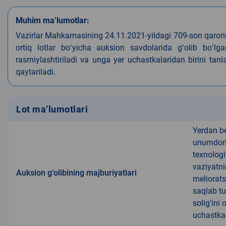
Muhim ma’lumotlar:
Vazirlar Mahkamasining 24.11.2021-yildagi 709-son qarori
ortiq lotlar boʻyicha auksion savdolarida gʻolib boʻl
rasmiylashtiriladi va unga yer uchastkalaridan birini tan
qaytariladi.
Lot ma’lumotlari
Yerdan b
unumdorli
texnologi
vaziyatni
Auksion g‘olibining majburiyatlari
meliorats
saqlab tu
solig'ini
uchastkal