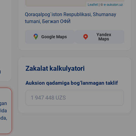
Leaflet
| ©
e-auksion.uz
Qoraqalpog`iston Respublikasi, Shumanay
tumani, Бегжап ОФЙ
Yandex
Google Maps
Maps
Zakalat kalkulyatori
0
Auksion qadamiga bog‘lanmagan taklif
igan
ida
nda,