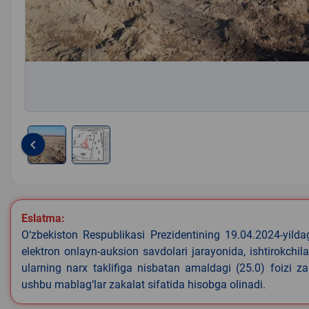
keyboard_arrow_left
Item
1
of
2
Eslatma:
O‘zbekiston Respublikasi Prezidentining 19.04.2024-yild
elektron onlayn-auksion savdolari jarayonida, ishtirokchi
ularning narx taklifiga nisbatan amaldagi (25.0) foizi z
ushbu mablag‘lar zakalat sifatida hisobga olinadi.