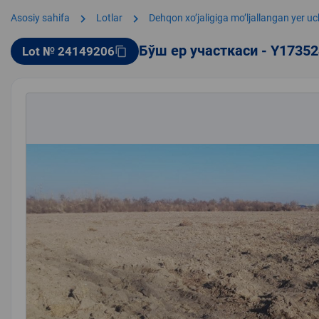
chevron_right
chevron_right
Asosiy sahifa
Lotlar
Dehqon xoʼjaligiga moʼljallangan yer uc
Бўш ер участкаси - Y1735
Lot № 24149206
content_copy