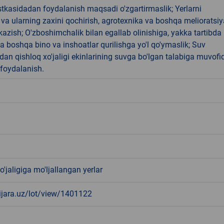
tkasidadan foydalanish maqsadi o'zgartirmaslik; Yerlarni
 va ularning zaxini qochirish, agrotexnika va boshqa melioratsiy
'tkazish; O'zboshimchalik bilan egallab olinishiga, yakka tartibda 
 boshqa bino va inshoatlar qurilishga yo'l qo'ymaslik; Suv
idan qishloq xo'jaligi ekinlarining suvga bo'lgan talabiga muvofi
foydalanish.
o'jaligiga mo'ljallangan yerlar
-ijara.uz/lot/view/1401122