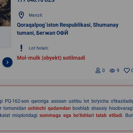
location_on
Manzil:
Qoraqalpog`iston Respublikasi, Shumanay
tumani, Бегжап ОФЙ
priority_high
Lot holati:
Mol-mulk (obyekt) sotilmadi
keyboard_arrow_right
0
remove_red_eye
9
agi PQ-162-son qaroriga asosan ushbu lot bo‘yicha o‘tkazilad
lar tomonidan
uchinchi qadamdan
boshlab shaxsiy hisobvarag‘
akalat miqdoridagi
summaga ega bo‘lishlari talab etiladi
. Bu