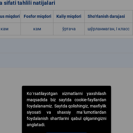
 sifati tahlili natijalari
s miqdori
Fosfor miqdori
Kaliy miqdori
Sho‘rlanish darajasi
кам
кам
ўртача
шўрланмаган, I класс
k
k
Ko`rsatilayotgan xizmatlarni yaxshilash
maqsadida biz saytda cookie-fayllardan
foydalanamiz. Saytda qolishingiz, maxfiylik
siyosati va shaxsiy ma`lumotlardan
foydalanish shartlarini qabul qilganingizni
anglatadi.