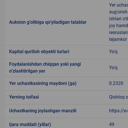
Yer uchas
sug'orish
ishlari o
Auksion g‘olibiga qo‘yiladigan talablar
joy hamda
resruslar
tejamkor 
Kapital qurilish obyekti turlari
Yo'q
Foydalanishdan chiqqan yoki yangi
Yo'q
o‘zlashtirilgan yer
Yer uchastkasining maydoni (ga)
0.2320
Yerning toifasi
Qishloq x
Uchastkaning joylashgan manzili
https://e
Ijara muddati (yillar)
49