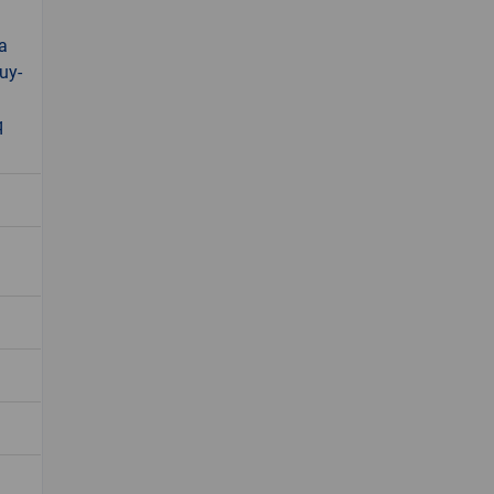
a
uy-
q