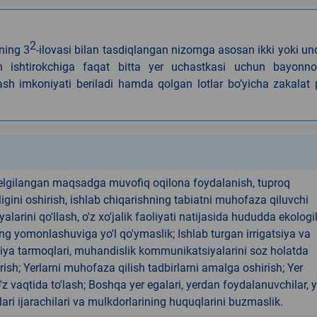
2
ning 3
-ilovasi bilan tasdiqlangan nizomga asosan ikki yoki u
gan ishtirokchiga faqat bitta yer uchastkasi uchun bayonn
lash imkoniyati beriladi hamda qolgan lotlar bo’yicha zakalat 
k
elgilangan maqsadga muvofiq oqilona foydalanish, tuproq
gini oshirish, ishlab chiqarishning tabiatni muhofaza qiluvchi
yalarini qo'llash, o'z xo'jalik faoliyati natijasida hududda ekologi
ng yomonlashuviga yo'l qo'ymaslik; Ishlab turgan irrigatsiya va
iya tarmoqlari, muhandislik kommunikatsiyalarini soz holatda
rish; Yerlarni muhofaza qilish tadbirlarni amalga oshirish; Yer
 o'z vaqtida to'lash; Boshqa yer egalari, yerdan foydalanuvchilar, y
ari ijarachilari va mulkdorlarining huquqlarini buzmaslik.