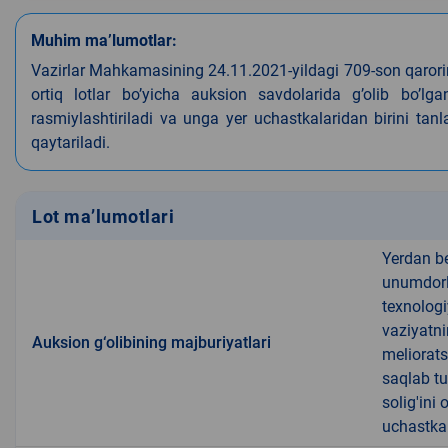
Muhim ma’lumotlar:
Vazirlar Mahkamasining 24.11.2021-yildagi 709-son qarori
ortiq lotlar bo’yicha auksion savdolarida g’olib bo’l
rasmiylashtiriladi va unga yer uchastkalaridan birini tan
qaytariladi.
Lot ma’lumotlari
Yerdan b
unumdorli
texnologi
vaziyatni
Auksion g‘olibining majburiyatlari
meliorats
saqlab tu
solig'ini
uchastkal