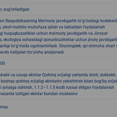
ar, sug'oriladigan
on Respublikasining Maʼmuriy javobgarlik toʻgʻrisidagi kodeksid
, atrof-muhitni muhofaza qilish va tabiatdan foydalanish
gi huquqbuzarliklar uchun maʼmuriy javobgarlik va Jinoyat
, ekologiya sohasidagi qonunbuzilishlar uchun jinoiy javobgarl
anligi toʻgʻrisida ogohlantiriladi. Shuningdek, qoʻshimcha shart 
savdo natijalari boʻyicha aniqlanadi.
.00
kkakli va ozuqa ekinlar Qishloq xo‘jaligi yerlarida donli, dukkakli,
oshqa qishloq xo‘jaligi ekinlarini yetishtirish bilan bog‘liq xo‘jal
ni amalga oshirish, 1.1.2–1.1.5 kodli ruxsat etilgan foydalanish
 nazarda tutilgan ekinlar bundan mustasno
emas