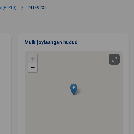
chevron_right
lar(PF-10)
24149206
Mulk joylashgan hudud
+
−