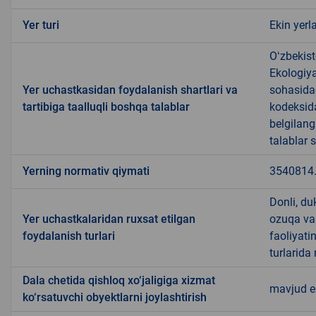
Yer turi
Ekin yerl
Oʻzbekist
Ekologiya
Yer uchastkasidan foydalanish shartlari va
sohasida
tartibiga taalluqli boshqa talablar
kodeksida
belgilang
talablar 
Yerning normativ qiymati
3540814
Donli, du
Yer uchastkalaridan ruxsat etilgan
ozuqa va b
foydalanish turlari
faoliyati
turlarida
Dala chetida qishloq xo‘jaligiga xizmat
mavjud 
ko‘rsatuvchi obyektlarni joylashtirish