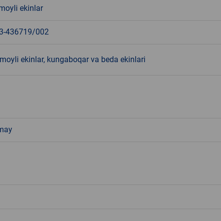
moyli ekinlar
3-436719/002
moyli ekinlar, kungaboqar va beda ekinlari
 may