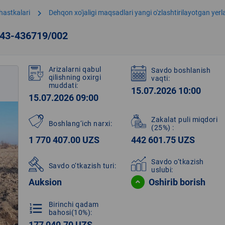
chevron_right
hastkalari
Dehqon xo'jaligi maqsadlari yangi o'zlashtirilayotgan yer
243-436719/002
Arizalarni qabul
Savdo boshlanish
qilishning oxirgi
vaqti:
muddati:
15.07.2026 10:00
15.07.2026 09:00
Zakalat puli miqdori
Boshlang‘ich narxi:
(25%)
:
1 770 407.00 UZS
442 601.75 UZS
Savdo o‘tkazish
Savdo o‘tkazish turi:
uslubi:
Auksion
Oshirib borish
Birinchi qadam
format_list_numbered
bahosi(10%):
177 040.70 UZS