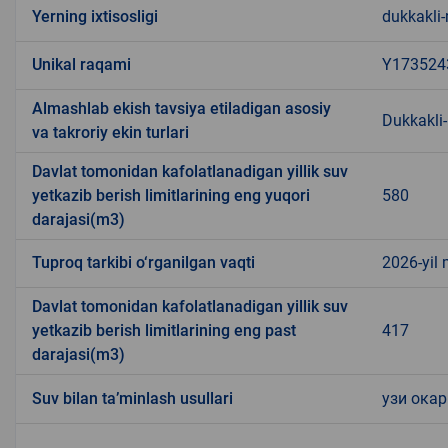
Yerning ixtisosligi
dukkakli-
Unikal raqami
Y173524
Almashlab ekish tavsiya etiladigan asosiy
Dukkakli-
va takroriy ekin turlari
Davlat tomonidan kafolatlanadigan yillik suv
yetkazib berish limitlarining eng yuqori
580
darajasi(m3)
Tuproq tarkibi o‘rganilgan vaqti
2026-yil
Davlat tomonidan kafolatlanadigan yillik suv
yetkazib berish limitlarining eng past
417
darajasi(m3)
Suv bilan ta’minlash usullari
узи окар