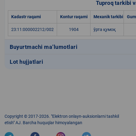
Tuproq tarkibi va
Kadastr raqami
Kontur raqami
Mexanik tarkibi
Gumu
23:11:000002212/002
1904
ўрта қумоқ
Buyurtmachi ma’lumotlari
Lot hujjatlari
Copyright © 2017-2026. "Elektron onlayn-auksionlarni tashkil
etish" AJ. Barcha huquqlar himoyalangan