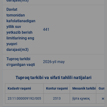
darajasi(m3)
Davlat
tomonidan
kafolatlanadigan
yillik suv
441
yetkazib berish
limitlarining eng
yuqori
darajasi(m3)
Tuproq tarkibi
2026-yil may
o‘rganilgan vaqti
Tuproq tarkibi va sifati tahlili natijalari
Kadastr raqami
Kontur raqami
Mexanik tarkibi
Gumu
23:11:000009192/005
2513
ўрта қумоқ
жу