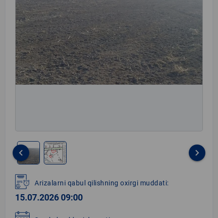
keyboard_arrow_left
keyboard_arrow_right
Item
1
Arizalarni qabul qilishning oxirgi muddati:
of
15.07.2026 09:00
2