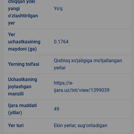
chiqqan yoki
yangi
Yo'q
o‘zlashtirilgan
yer
Yer
uchastkasining
0.1764
maydoni (ga)
Qishloq xo'jaligiga mo'ljallangan
Yerning toifasi
yerlar
Uchastkaning
https://e-
joylashgan
ijara.uz/lot/view/1399039
manzili
Ijara muddati
49
(yillar)
Yer turi
Ekin yerlar, sug'oriladigan