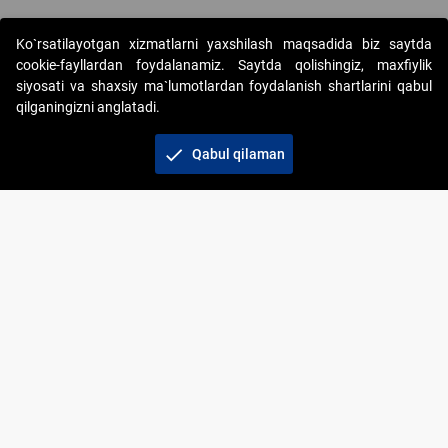
Ko`rsatilayotgan xizmatlarni yaxshilash maqsadida biz saytda
cookie-fayllardan foydalanamiz. Saytda qolishingiz, maxfiylik
siyosati va shaxsiy ma`lumotlardan foydalanish shartlarini qabul
qilganingizni anglatadi.
Copyright © 2017-2026. "Elektron onlayn-auksionlarni
tashkil etish" AJ. Barcha huquqlar himoyalangan
check
Qabul qilaman
To‘lov usullari
Bog‘lanish