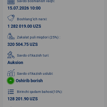
Savdo boshlanish vaqti:
15.07.2026 10:00
Boshlang‘ich narxi:
1 282 019.00 UZS
Zakalat puli miqdori
(25%)
:
320 504.75 UZS
Savdo o‘tkazish turi:
Auksion
Savdo o‘tkazish uslubi:
Oshirib borish
format_list_numbered
Birinchi qadam bahosi(10%):
128 201.90 UZS