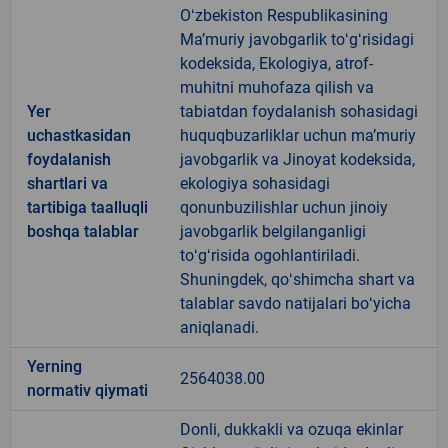
Oʻzbekiston Respublikasining
Maʼmuriy javobgarlik toʻgʻrisidagi
kodeksida, Ekologiya, atrof-
muhitni muhofaza qilish va
Yer
tabiatdan foydalanish sohasidagi
uchastkasidan
huquqbuzarliklar uchun maʼmuriy
foydalanish
javobgarlik va Jinoyat kodeksida,
shartlari va
ekologiya sohasidagi
tartibiga taalluqli
qonunbuzilishlar uchun jinoiy
boshqa talablar
javobgarlik belgilanganligi
toʻgʻrisida ogohlantiriladi.
Shuningdek, qoʻshimcha shart va
talablar savdo natijalari boʻyicha
aniqlanadi.
Yerning
2564038.00
normativ qiymati
Donli, dukkakli va ozuqa ekinlar