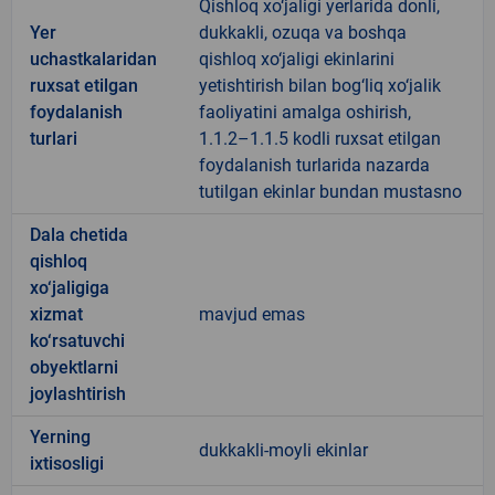
Qishloq xo‘jaligi yerlarida donli,
Yer
dukkakli, ozuqa va boshqa
uchastkalaridan
qishloq xo‘jaligi ekinlarini
ruxsat etilgan
yetishtirish bilan bog‘liq xo‘jalik
foydalanish
faoliyatini amalga oshirish,
turlari
1.1.2–1.1.5 kodli ruxsat etilgan
foydalanish turlarida nazarda
tutilgan ekinlar bundan mustasno
Dala chetida
qishloq
xo‘jaligiga
xizmat
mavjud emas
ko‘rsatuvchi
obyektlarni
joylashtirish
Yerning
dukkakli-moyli ekinlar
ixtisosligi