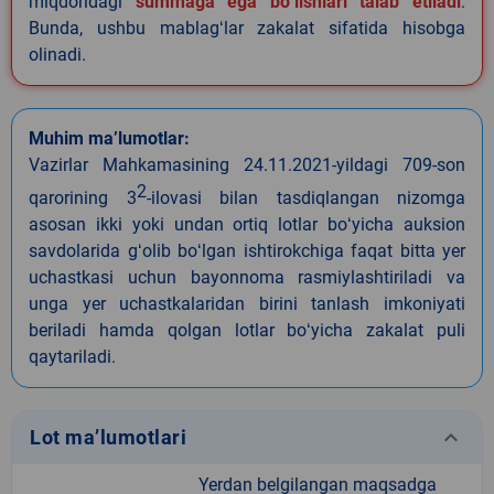
miqdoridagi
summaga ega boʻlishlari talab etiladi
.
Bunda, ushbu mablagʻlar zakalat sifatida hisobga
olinadi.
Muhim ma’lumotlar:
Vazirlar Mahkamasining 24.11.2021-yildagi 709-son
2
qarorining 3
-ilovasi bilan tasdiqlangan nizomga
asosan ikki yoki undan ortiq lotlar boʻyicha auksion
savdolarida gʻolib boʻlgan ishtirokchiga faqat bitta yer
uchastkasi uchun bayonnoma rasmiylashtiriladi va
unga yer uchastkalaridan birini tanlash imkoniyati
beriladi hamda qolgan lotlar boʻyicha zakalat puli
qaytariladi.
keyboard_arrow_down
Lot ma’lumotlari
Yerdan belgilangan maqsadga