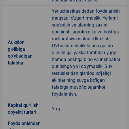
Yer uchastkasidadan foydalanish
maqsadi o'zgartirmaslik; Yerlarni
sug'orish va ularning zaxini
qochirish, agrotexnika va boshqa
melioratsiya ishlari o'tkazish;
Auksion
O'zboshimchalik bilan egallab
g‘olibiga
olinishiga, yakka tartibda uy-joy
qo‘yiladigan
hamda boshqa bino va inshoatlar
talablar
qurilishga yo'l qo'ymaslik; Suv
resruslaridan qishloq xo'jaligi
ekinlarining suvga bo'lgan
talabiga muvofiq tejamkor
foydalanish.
Kapital qurilish
Yo'q
obyekti turlari
Foydalanishdan