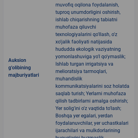
muvofiq oqilona foydalanish,
tuproq unumdorligini oshirish,
ishlab chiqarishning tabiatni
muhofaza qiluvchi
texnologiyalarini qo'llash, o'z
xo'jalik faoliyati natijasida
hududda ekologik vaziyatning
yomonlashuviga yo'l qo'ymaslik;
Auksion
Ishlab turgan irrigatsiya va
g‘olibining
melioratsiya tarmoqlari,
majburiyatlari
muhandislik
kommunikatsiyalarini soz holatda
saqlab turish; Yerlarni muhofaza
qilish tadbirlarni amalga oshirish;
Yer solig'ini o'z vaqtida to'lash;
Boshqa yer egalari, yerdan
foydalanuvchilar, yer uchastkalari
ijarachilari va mulkdorlarining
huquqlarini buzmaslik.