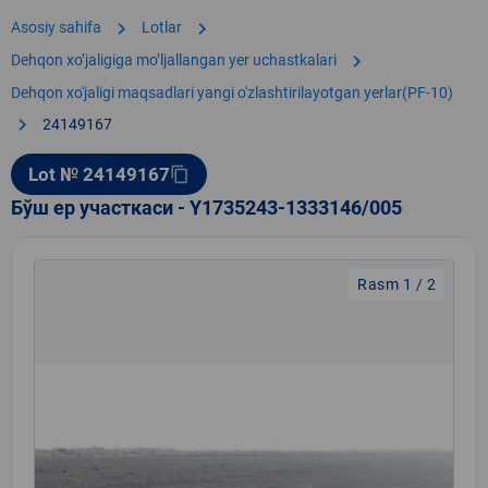
chevron_right
chevron_right
Asosiy sahifa
Lotlar
chevron_right
Dehqon xoʼjaligiga moʼljallangan yer uchastkalari
Dehqon xo'jaligi maqsadlari yangi o'zlashtirilayotgan yerlar(PF-10)
chevron_right
24149167
Lot № 24149167
content_copy
Бўш ер участкаси - Y1735243-1333146/005
Rasm 1 / 2