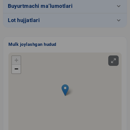
keyboard_arrow_down
Buyurtmachi ma’lumotlari
keyboard_arrow_down
Lot hujjatlari
Mulk joylashgan hudud
+
−