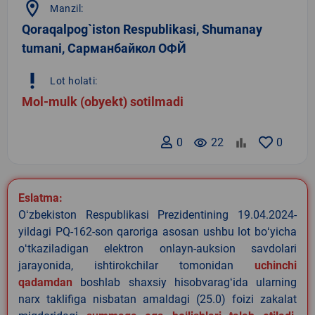
location_on
Manzil:
Qoraqalpog`iston Respublikasi, Shumanay
tumani, Сарманбайкол ОФЙ
priority_high
Lot holati:
Mol-mulk (obyekt) sotilmadi
0
remove_red_eye
22
0
Eslatma:
Oʻzbekiston Respublikasi Prezidentining 19.04.2024-
yildagi PQ-162-son qaroriga asosan ushbu lot boʻyicha
oʻtkaziladigan elektron onlayn-auksion savdolari
jarayonida, ishtirokchilar tomonidan
uchinchi
qadamdan
boshlab shaxsiy hisobvaragʻida ularning
narx taklifiga nisbatan amaldagi (25.0) foizi zakalat