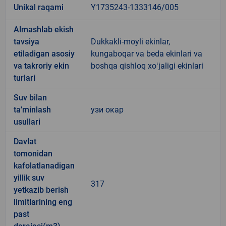
Unikal raqami
Y1735243-1333146/005
Almashlab ekish
tavsiya
Dukkakli-moyli ekinlar,
etiladigan asosiy
kungaboqar va beda ekinlari va
va takroriy ekin
boshqa qishloq xoʻjaligi ekinlari
turlari
Suv bilan
ta’minlash
узи окар
usullari
Davlat
tomonidan
kafolatlanadigan
yillik suv
317
yetkazib berish
limitlarining eng
past