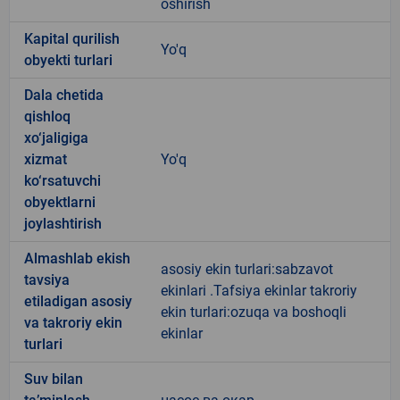
oshirish
Kapital qurilish
Yo'q
obyekti turlari
Dala chetida
qishloq
xo‘jaligiga
xizmat
Yo'q
ko‘rsatuvchi
obyektlarni
joylashtirish
Almashlab ekish
asosiy ekin turlari:sabzavot
tavsiya
ekinlari .Tafsiya ekinlar takroriy
etiladigan asosiy
ekin turlari:ozuqa va boshoqli
va takroriy ekin
ekinlar
turlari
Suv bilan