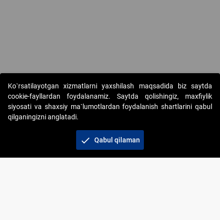
Ko`rsatilayotgan xizmatlarni yaxshilash maqsadida biz saytda
cookie-fayllardan foydalanamiz. Saytda qolishingiz, maxfiylik
siyosati va shaxsiy ma`lumotlardan foydalanish shartlarini qabul
qilganingizni anglatadi.
Copyright © 2017-2026. "Elektron onlayn-auksionlarni
tashkil etish" AJ. Barcha huquqlar himoyalangan
check
Qabul qilaman
To‘lov usullari