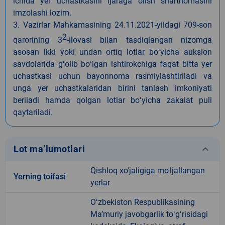
ichida yer uchastkasini ijaraga olish shartnomasini
imzolashi lozim.
3. Vazirlar Mahkamasining 24.11.2021-yildagi 709-son
2
qarorining 3
-ilovasi bilan tasdiqlangan nizomga
asosan ikki yoki undan ortiq lotlar boʻyicha auksion
savdolarida gʻolib boʻlgan ishtirokchiga faqat bitta yer
uchastkasi uchun bayonnoma rasmiylashtiriladi va
unga yer uchastkalaridan birini tanlash imkoniyati
beriladi hamda qolgan lotlar boʻyicha zakalat puli
qaytariladi.
keyboard_arrow_down
Lot ma’lumotlari
Qishloq xo'jaligiga mo'ljallangan
Yerning toifasi
yerlar
Oʻzbekiston Respublikasining
Maʼmuriy javobgarlik toʻgʻrisidagi