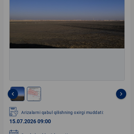
keyboard_arrow_left
keyboard_arrow_right
Item
1
Arizalarni qabul qilishning oxirgi muddati:
of
15.07.2026 09:00
2