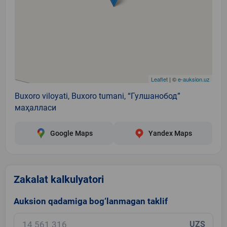
Leaflet
| ©
e-auksion.uz
Buxoro viloyati, Buxoro tumani, “Гулшанобод”
маҳалласи
Google Maps
Yandex Maps
Zakalat kalkulyatori
Auksion qadamiga bog‘lanmagan taklif
UZS