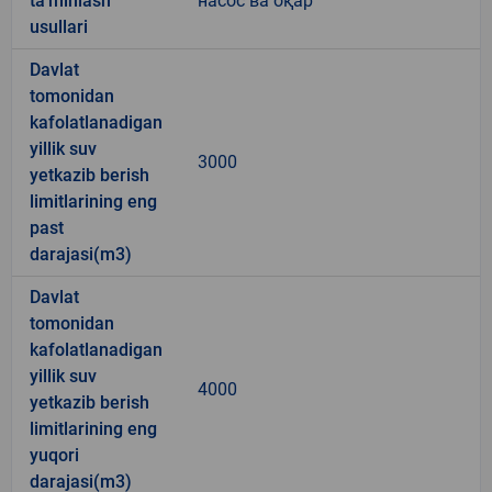
ta’minlash
насос ва оқар
usullari
Davlat
tomonidan
kafolatlanadigan
yillik suv
3000
yetkazib berish
limitlarining eng
past
darajasi(m3)
Davlat
tomonidan
kafolatlanadigan
yillik suv
4000
yetkazib berish
limitlarining eng
yuqori
darajasi(m3)