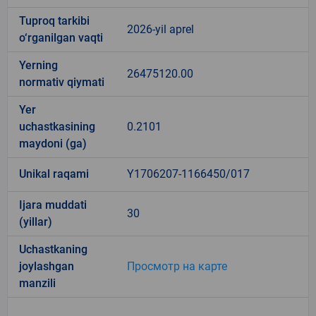
Tuproq tarkibi
2026-yil aprel
o‘rganilgan vaqti
Yerning
26475120.00
normativ qiymati
Yer
uchastkasining
0.2101
maydoni (ga)
Unikal raqami
Y1706207-1166450/017
Ijara muddati
30
(yillar)
Uchastkaning
joylashgan
Просмотр на карте
manzili