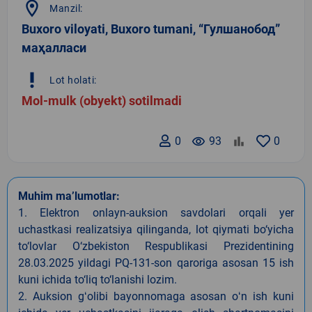
location_on
Manzil:
Buxoro viloyati, Buxoro tumani, “Гулшанобод”
маҳалласи
priority_high
Lot holati:
Mol-mulk (obyekt) sotilmadi
0
remove_red_eye
93
0
Muhim ma’lumotlar:
1. Elektron onlayn-auksion savdolari orqali yer
uchastkasi realizatsiya qilinganda, lot qiymati bo‘yicha
to‘lovlar O‘zbekiston Respublikasi Prezidentining
28.03.2025 yildagi PQ-131-son qaroriga asosan 15 ish
kuni ichida to‘liq to‘lanishi lozim.
2. Auksion gʻolibi bayonnomaga asosan oʻn ish kuni