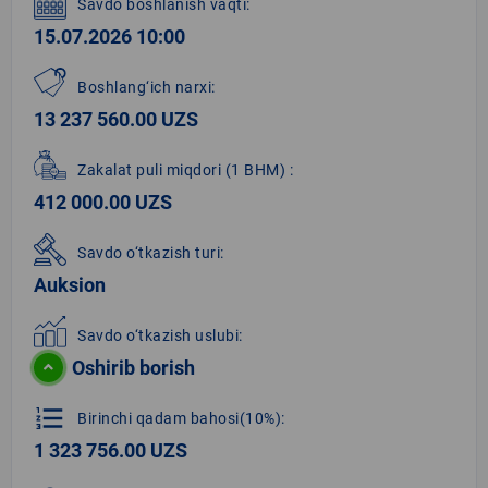
Savdo boshlanish vaqti:
15.07.2026 10:00
Boshlang‘ich narxi:
13 237 560.00 UZS
Zakalat puli miqdori
(1 BHM)
:
412 000.00 UZS
Savdo o‘tkazish turi:
Auksion
Savdo o‘tkazish uslubi:
Oshirib borish
format_list_numbered
Birinchi qadam bahosi(10%):
1 323 756.00 UZS