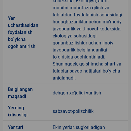
kodeksida, Ekologiya, atrof-
muhitni muhofaza qilish va
tabiatdan foydalanish sohasidagi
Yer
huquqbuzarliklar uchun maʼmuriy
uchastkasidan
javobgarlik va Jinoyat kodeksida,
foydalanish
ekologiya sohasidagi
bo`yicha
qonunbuzilishlar uchun jinoiy
ogohlantirish
javobgarlik belgilanganligi
toʻgʻrisida ogohlantiriladi.
Shuningdek, qoʻshimcha shart va
talablar savdo natijalari boʻyicha
aniqlanadi.
Belgilangan
dehqon xo'jaligi yuritish
maqsadi
Yerning
sabzavot-polizchilik
ixtisosligi
Yer turi
Ekin yerlar, sug'oriladigan