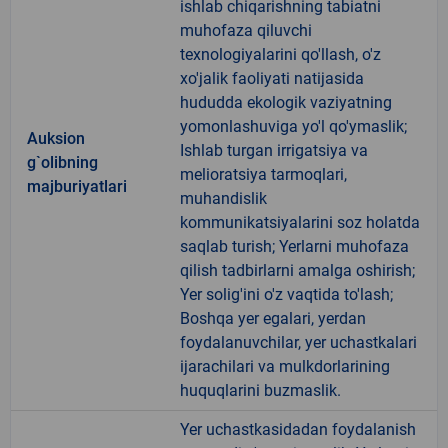
ishlab chiqarishning tabiatni
muhofaza qiluvchi
texnologiyalarini qo'llash, o'z
xo'jalik faoliyati natijasida
hududda ekologik vaziyatning
yomonlashuviga yo'l qo'ymaslik;
Auksion
Ishlab turgan irrigatsiya va
g`olibning
melioratsiya tarmoqlari,
majburiyatlari
muhandislik
kommunikatsiyalarini soz holatda
saqlab turish; Yerlarni muhofaza
qilish tadbirlarni amalga oshirish;
Yer solig'ini o'z vaqtida to'lash;
Boshqa yer egalari, yerdan
foydalanuvchilar, yer uchastkalari
ijarachilari va mulkdorlarining
huquqlarini buzmaslik.
Yer uchastkasidadan foydalanish