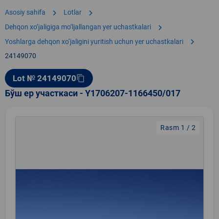
chevron_right
chevron_right
Asosiy sahifa
Lotlar
chevron_right
Dehqon xoʼjaligiga moʼljallangan yer uchastkalari
chevron_right
Yoshlarga dehqon xo‘jaligini yuritish uchun yer uchastkalari
24149070
Lot № 24149070
content_copy
Бўш ер участкаси - Y1706207-1166450/017
Rasm 1 / 2