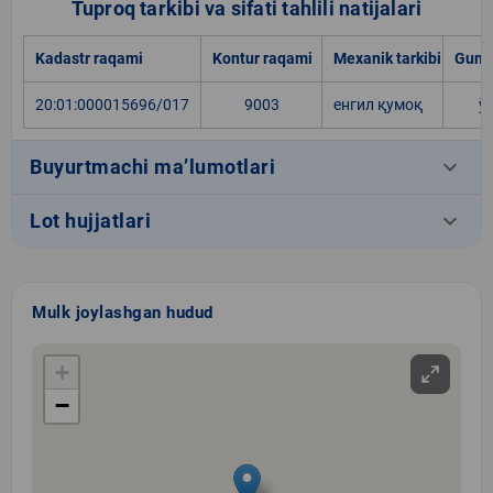
Tuproq tarkibi va sifati tahlili natijalari
Kadastr raqami
Kontur raqami
Mexanik tarkibi
Gumu
20:01:000015696/017
9003
енгил қумоқ
ў
keyboard_arrow_down
Buyurtmachi ma’lumotlari
keyboard_arrow_down
Lot hujjatlari
Mulk joylashgan hudud
+
−