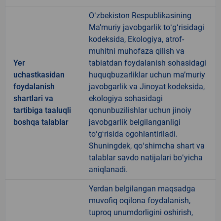
Oʻzbekiston Respublikasining
Maʼmuriy javobgarlik toʻgʻrisidagi
kodeksida, Ekologiya, atrof-
muhitni muhofaza qilish va
Yer
tabiatdan foydalanish sohasidagi
uchastkasidan
huquqbuzarliklar uchun maʼmuriy
foydalanish
javobgarlik va Jinoyat kodeksida,
shartlari va
ekologiya sohasidagi
tartibiga taaluqli
qonunbuzilishlar uchun jinoiy
boshqa talablar
javobgarlik belgilanganligi
toʻgʻrisida ogohlantiriladi.
Shuningdek, qoʻshimcha shart va
talablar savdo natijalari boʻyicha
aniqlanadi.
Yerdan belgilangan maqsadga
muvofiq oqilona foydalanish,
tuproq unumdorligini oshirish,