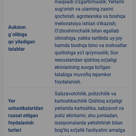
maqsadi o'zgartirmaslik; Yerlarni
sug'orish va ularning zaxini
qochirish, agrotexnika va boshqa
melioratsiya ishlari o'tkazish;
Auksion
O'zboshimchalik bilan egallab
g`olibiga
olinishiga, yakka tartibda uy-joy
qo`yiladigan
hamda boshqa bino va inshoatlar
talablar
qurilishga yo'l qo'ymaslik; Suv
resruslaridan qishloq xo'jaligi
ekinlarining suvga bo'lgan
talabiga muvofiq tejamkor
foydalanish.
Sabzavotchilik, polizchilik va
Yer
kartoshkachilik Qishloq xo‘jaligi
uchastkalaridan
yerlarida kartoshka, sabzavot va
ruxsat etilgan
poliz ekinlarini, shu jumladan,
foydalanish
issiqxonalarda yetishtirish bilan
turlari
bog‘liq xo‘jalik faoliyatini amalga