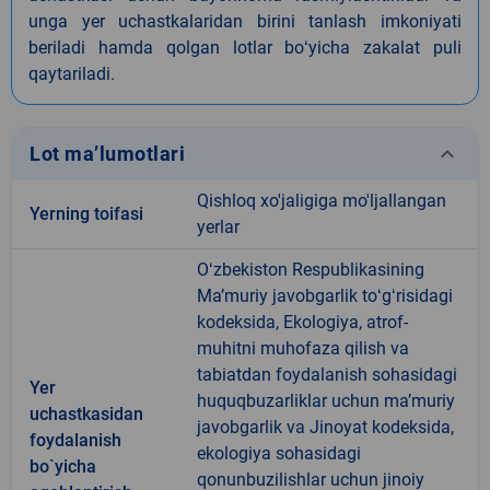
unga yer uchastkalaridan birini tanlash imkoniyati
beriladi hamda qolgan lotlar boʻyicha zakalat puli
qaytariladi.
keyboard_arrow_down
Lot ma’lumotlari
Qishloq xo'jaligiga mo'ljallangan
Yerning toifasi
yerlar
Oʻzbekiston Respublikasining
Maʼmuriy javobgarlik toʻgʻrisidagi
kodeksida, Ekologiya, atrof-
muhitni muhofaza qilish va
tabiatdan foydalanish sohasidagi
Yer
huquqbuzarliklar uchun maʼmuriy
uchastkasidan
javobgarlik va Jinoyat kodeksida,
foydalanish
ekologiya sohasidagi
bo`yicha
qonunbuzilishlar uchun jinoiy