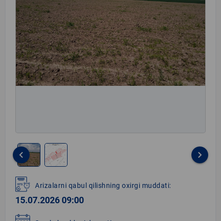
keyboard_arrow_left
keyboard_arrow_right
Item
1
Arizalarni qabul qilishning oxirgi muddati:
of
15.07.2026 09:00
2