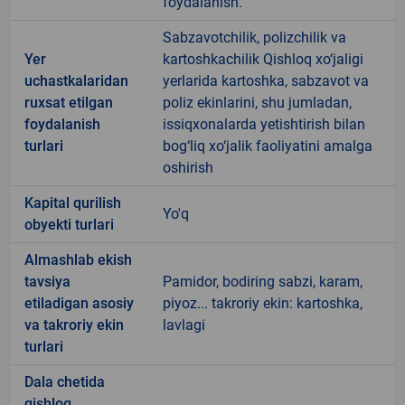
foydalanish.
Sabzavotchilik, polizchilik va
Yer
kartoshkachilik Qishloq xo‘jaligi
uchastkalaridan
yerlarida kartoshka, sabzavot va
ruxsat etilgan
poliz ekinlarini, shu jumladan,
foydalanish
issiqxonalarda yetishtirish bilan
turlari
bog‘liq xo‘jalik faoliyatini amalga
oshirish
Kapital qurilish
Yo'q
obyekti turlari
Almashlab ekish
tavsiya
Pamidor, bodiring sabzi, karam,
etiladigan asosiy
piyoz... takroriy ekin: kartoshka,
va takroriy ekin
lavlagi
turlari
Dala chetida
qishloq