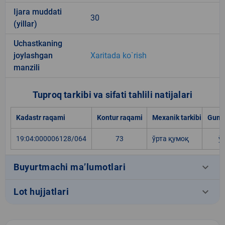
Ijara muddati
30
(yillar)
Uchastkaning
joylashgan
Xaritada ko`rish
manzili
Tuproq tarkibi va sifati tahlili natijalari
Kadastr raqami
Kontur raqami
Mexanik tarkibi
Gumu
19:04:000006128/064
73
ўрта қумоқ
ў
keyboard_arrow_down
Buyurtmachi ma’lumotlari
keyboard_arrow_down
Lot hujjatlari