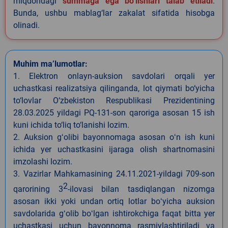
miqdoridagi
summaga ega bo‘lishlari talab etiladi
.
Bunda, ushbu mablag‘lar zakalat sifatida hisobga
olinadi.
Muhim ma’lumotlar:
1. Elektron onlayn-auksion savdolari orqali yer
uchastkasi realizatsiya qilinganda, lot qiymati bo‘yicha
to‘lovlar O‘zbekiston Respublikasi Prezidentining
28.03.2025 yildagi PQ-131-son qaroriga asosan 15 ish
kuni ichida to‘liq to‘lanishi lozim.
2. Auksion gʻolibi bayonnomaga asosan oʻn ish kuni
ichida yer uchastkasini ijaraga olish shartnomasini
imzolashi lozim.
3. Vazirlar Mahkamasining 24.11.2021-yildagi 709-son
2
qarorining 3
-ilovasi bilan tasdiqlangan nizomga
asosan ikki yoki undan ortiq lotlar boʻyicha auksion
savdolarida gʻolib boʻlgan ishtirokchiga faqat bitta yer
uchastkasi uchun bayonnoma rasmiylashtiriladi va