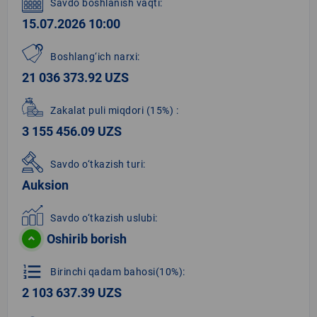
Savdo boshlanish vaqti:
15.07.2026 10:00
Boshlang‘ich narxi:
21 036 373.92 UZS
Zakalat puli miqdori
(15%)
:
3 155 456.09 UZS
Savdo o‘tkazish turi:
Auksion
Savdo o‘tkazish uslubi:
Oshirib borish
format_list_numbered
Birinchi qadam bahosi(10%):
2 103 637.39 UZS