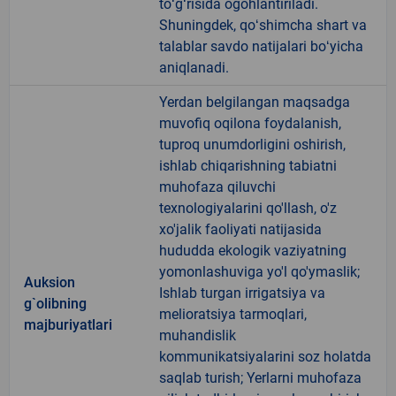
toʻgʻrisida ogohlantiriladi.
Shuningdek, qoʻshimcha shart va
talablar savdo natijalari boʻyicha
aniqlanadi.
Yerdan belgilangan maqsadga
muvofiq oqilona foydalanish,
tuproq unumdorligini oshirish,
ishlab chiqarishning tabiatni
muhofaza qiluvchi
texnologiyalarini qo'llash, o'z
xo'jalik faoliyati natijasida
hududda ekologik vaziyatning
yomonlashuviga yo'l qo'ymaslik;
Auksion
Ishlab turgan irrigatsiya va
g`olibning
melioratsiya tarmoqlari,
majburiyatlari
muhandislik
kommunikatsiyalarini soz holatda
saqlab turish; Yerlarni muhofaza