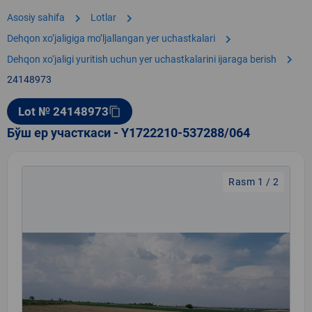
chevron_right
chevron_right
Asosiy sahifa
Lotlar
chevron_right
Dehqon xoʼjaligiga moʼljallangan yer uchastkalari
chevron_right
Dehqon xo‘jaligi yuritish uchun yer uchastkalarini ijaraga berish
24148973
Lot № 24148973
content_copy
Бўш ер участкаси - Y1722210-537288/064
Rasm 1 / 2