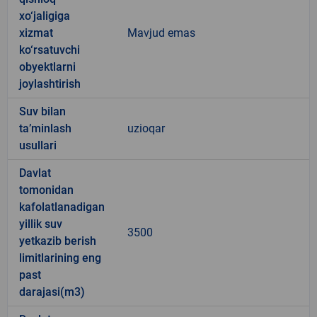
xo‘jaligiga
xizmat
Mavjud emas
ko‘rsatuvchi
obyektlarni
joylashtirish
Suv bilan
ta’minlash
uzioqar
usullari
Davlat
tomonidan
kafolatlanadigan
yillik suv
3500
yetkazib berish
limitlarining eng
past
darajasi(m3)