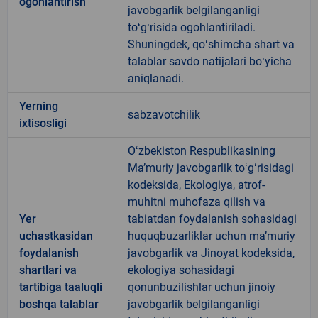
ogohlantirish
javobgarlik belgilanganligi
toʻgʻrisida ogohlantiriladi.
Shuningdek, qoʻshimcha shart va
talablar savdo natijalari boʻyicha
aniqlanadi.
Yerning
sabzavotchilik
ixtisosligi
Oʻzbekiston Respublikasining
Maʼmuriy javobgarlik toʻgʻrisidagi
kodeksida, Ekologiya, atrof-
muhitni muhofaza qilish va
Yer
tabiatdan foydalanish sohasidagi
uchastkasidan
huquqbuzarliklar uchun maʼmuriy
foydalanish
javobgarlik va Jinoyat kodeksida,
shartlari va
ekologiya sohasidagi
tartibiga taaluqli
qonunbuzilishlar uchun jinoiy
boshqa talablar
javobgarlik belgilanganligi