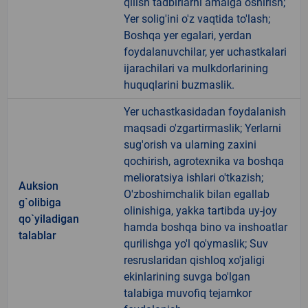
qilish tadbirlarni amalga oshirish;
Yer solig'ini o'z vaqtida to'lash;
Boshqa yer egalari, yerdan
foydalanuvchilar, yer uchastkalari
ijarachilari va mulkdorlarining
huquqlarini buzmaslik.
Yer uchastkasidadan foydalanish
maqsadi o'zgartirmaslik; Yerlarni
sug'orish va ularning zaxini
qochirish, agrotexnika va boshqa
melioratsiya ishlari o'tkazish;
Auksion
O'zboshimchalik bilan egallab
g`olibiga
olinishiga, yakka tartibda uy-joy
qo`yiladigan
hamda boshqa bino va inshoatlar
talablar
qurilishga yo'l qo'ymaslik; Suv
resruslaridan qishloq xo'jaligi
ekinlarining suvga bo'lgan
talabiga muvofiq tejamkor