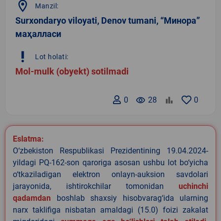
location_on
Manzil:
Surxondaryo viloyati, Denov tumani, “Минора”
маҳалласи
priority_high
Lot holati:
Mol-mulk (obyekt) sotilmadi
0
remove_red_eye
28
0
Eslatma:
O‘zbekiston Respublikasi Prezidentining 19.04.2024-
yildagi PQ-162-son qaroriga asosan ushbu lot bo‘yicha
o‘tkaziladigan elektron onlayn-auksion savdolari
jarayonida, ishtirokchilar tomonidan
uchinchi
qadamdan
boshlab shaxsiy hisobvarag‘ida ularning
narx taklifiga nisbatan amaldagi (15.0) foizi zakalat