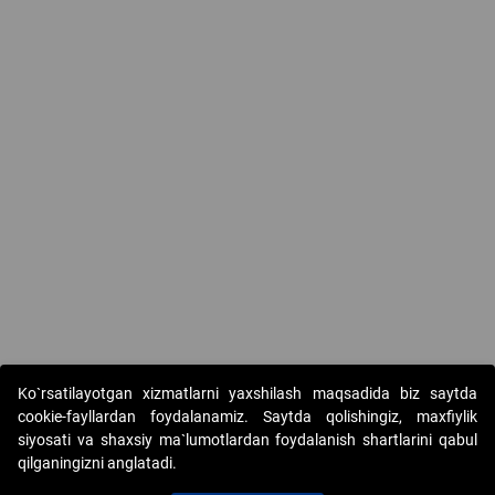
Ko`rsatilayotgan xizmatlarni yaxshilash maqsadida biz saytda
cookie-fayllardan foydalanamiz. Saytda qolishingiz, maxfiylik
siyosati va shaxsiy ma`lumotlardan foydalanish shartlarini qabul
qilganingizni anglatadi.
Copyright © 2017-2026. "Elektron onlayn-auksionlarni