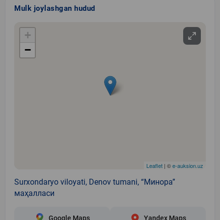
Mulk joylashgan hudud
+
−
Leaflet
| ©
e-auksion.uz
Surxondaryo viloyati, Denov tumani, “Минора”
маҳалласи
Google Maps
Yandex Maps