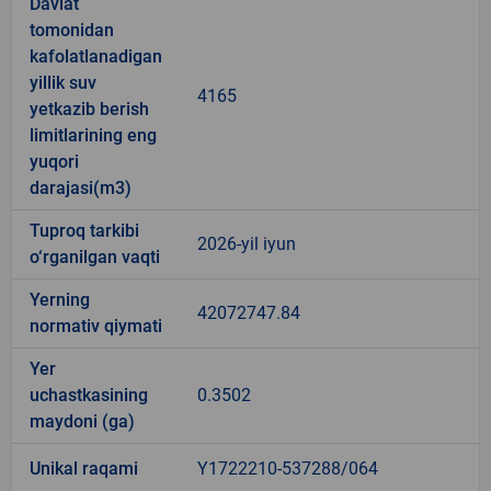
Davlat
tomonidan
kafolatlanadigan
yillik suv
4165
yetkazib berish
limitlarining eng
yuqori
darajasi(m3)
Tuproq tarkibi
2026-yil iyun
o‘rganilgan vaqti
Yerning
42072747.84
normativ qiymati
Yer
uchastkasining
0.3502
maydoni (ga)
Unikal raqami
Y1722210-537288/064