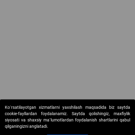
Ko`rsatilayotgan xizmatlarni yaxshilash maqsadida biz saytda
cookie-fayllardan foydalanamiz. Saytda qolishingiz, maxfiylik
siyosati va shaxsiy ma`lumotlardan foydalanish shartlarini qabul
qilganingizni anglatadi.
Copyright © 2017-2026. "Elektron onlayn-auksionlarni