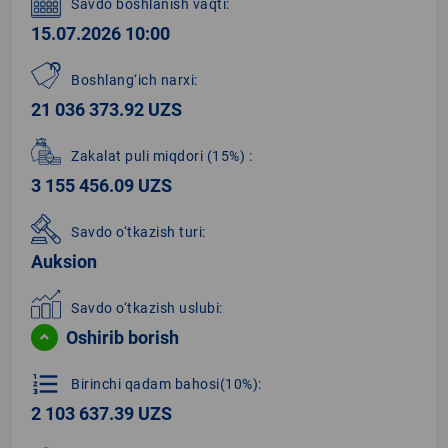
Savdo boshlanish vaqti:
15.07.2026 10:00
Boshlang‘ich narxi:
21 036 373.92 UZS
Zakalat puli miqdori
(15%)
:
3 155 456.09 UZS
Savdo o‘tkazish turi:
Auksion
Savdo o‘tkazish uslubi:
Oshirib borish
format_list_numbered
Birinchi qadam bahosi(10%):
2 103 637.39 UZS