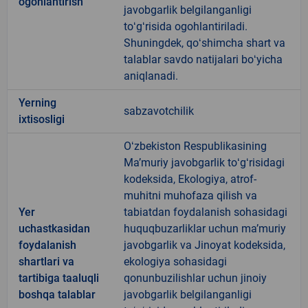
ogohlantirish
javobgarlik belgilanganligi
toʻgʻrisida ogohlantiriladi.
Shuningdek, qoʻshimcha shart va
talablar savdo natijalari boʻyicha
aniqlanadi.
Yerning
sabzavotchilik
ixtisosligi
Oʻzbekiston Respublikasining
Maʼmuriy javobgarlik toʻgʻrisidagi
kodeksida, Ekologiya, atrof-
muhitni muhofaza qilish va
Yer
tabiatdan foydalanish sohasidagi
uchastkasidan
huquqbuzarliklar uchun maʼmuriy
foydalanish
javobgarlik va Jinoyat kodeksida,
shartlari va
ekologiya sohasidagi
tartibiga taaluqli
qonunbuzilishlar uchun jinoiy
boshqa talablar
javobgarlik belgilanganligi