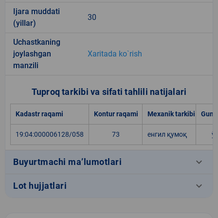
Ijara muddati
30
(yillar)
Uchastkaning
joylashgan
Xaritada ko`rish
manzili
Tuproq tarkibi va sifati tahlili natijalari
Kadastr raqami
Kontur raqami
Mexanik tarkibi
Gumu
19:04:000006128/058
73
енгил қумоқ
ў
keyboard_arrow_down
Buyurtmachi ma’lumotlari
keyboard_arrow_down
Lot hujjatlari