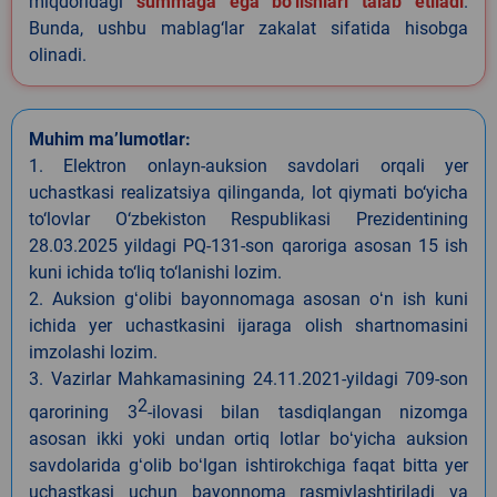
miqdoridagi
summaga ega bo‘lishlari talab etiladi
.
Bunda, ushbu mablag‘lar zakalat sifatida hisobga
olinadi.
Muhim ma’lumotlar:
1. Elektron onlayn-auksion savdolari orqali yer
uchastkasi realizatsiya qilinganda, lot qiymati bo‘yicha
to‘lovlar O‘zbekiston Respublikasi Prezidentining
28.03.2025 yildagi PQ-131-son qaroriga asosan 15 ish
kuni ichida to‘liq to‘lanishi lozim.
2. Auksion gʻolibi bayonnomaga asosan oʻn ish kuni
ichida yer uchastkasini ijaraga olish shartnomasini
imzolashi lozim.
3. Vazirlar Mahkamasining 24.11.2021-yildagi 709-son
2
qarorining 3
-ilovasi bilan tasdiqlangan nizomga
asosan ikki yoki undan ortiq lotlar boʻyicha auksion
savdolarida gʻolib boʻlgan ishtirokchiga faqat bitta yer
uchastkasi uchun bayonnoma rasmiylashtiriladi va