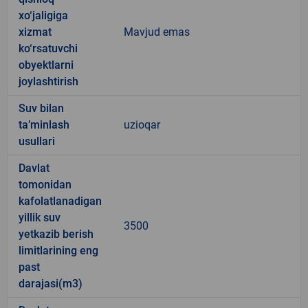
xo‘jaligiga
xizmat
Mavjud emas
ko‘rsatuvchi
obyektlarni
joylashtirish
Suv bilan
ta’minlash
uzioqar
usullari
Davlat
tomonidan
kafolatlanadigan
yillik suv
3500
yetkazib berish
limitlarining eng
past
darajasi(m3)