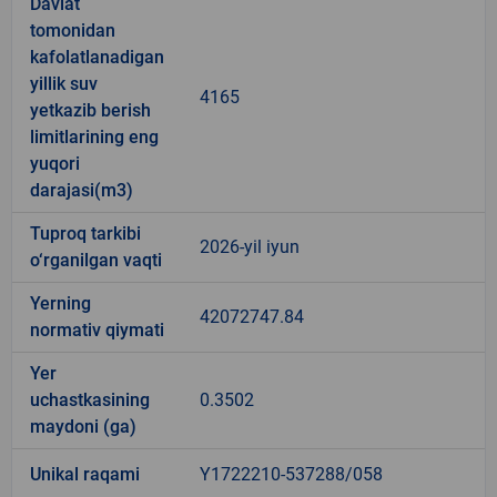
Davlat
tomonidan
kafolatlanadigan
yillik suv
4165
yetkazib berish
limitlarining eng
yuqori
darajasi(m3)
Tuproq tarkibi
2026-yil iyun
o‘rganilgan vaqti
Yerning
42072747.84
normativ qiymati
Yer
uchastkasining
0.3502
maydoni (ga)
Unikal raqami
Y1722210-537288/058