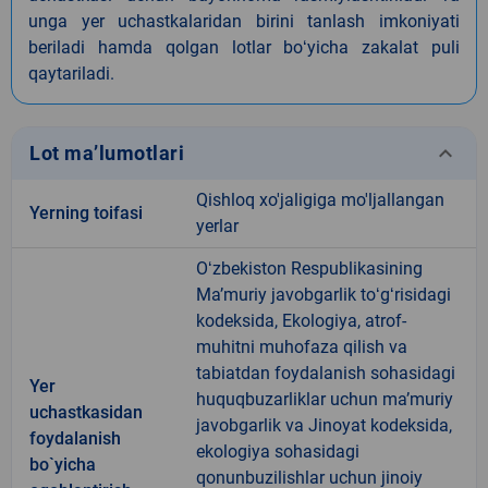
unga yer uchastkalaridan birini tanlash imkoniyati
beriladi hamda qolgan lotlar boʻyicha zakalat puli
qaytariladi.
keyboard_arrow_down
Lot ma’lumotlari
Qishloq xo'jaligiga mo'ljallangan
Yerning toifasi
yerlar
Oʻzbekiston Respublikasining
Maʼmuriy javobgarlik toʻgʻrisidagi
kodeksida, Ekologiya, atrof-
muhitni muhofaza qilish va
tabiatdan foydalanish sohasidagi
Yer
huquqbuzarliklar uchun maʼmuriy
uchastkasidan
javobgarlik va Jinoyat kodeksida,
foydalanish
ekologiya sohasidagi
bo`yicha
qonunbuzilishlar uchun jinoiy