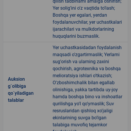
qilish tadbirlarni amalga oshirish;
Yer solig'ini o'z vaqtida to'lash;
Boshqa yer egalari, yerdan
foydalanuvchilar, yer uchastkalari
ijarachilari va mulkdorlarining
huquqlarini buzmaslik.
Yer uchastkasidadan foydalanish
maqsadi o'zgartirmaslik; Yerlarni
sug'orish va ularning zaxini
qochirish, agrotexnika va boshqa
melioratsiya ishlari o'tkazish;
Auksion
O'zboshimchalik bilan egallab
g`olibiga
olinishiga, yakka tartibda uy-joy
qo`yiladigan
hamda boshqa bino va inshoatlar
talablar
qurilishga yo'l qo'ymaslik; Suv
resruslaridan qishloq xo'jaligi
ekinlarining suvga bo'lgan
talabiga muvofiq tejamkor