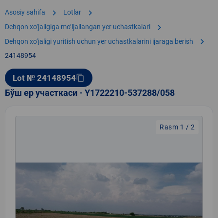
chevron_right
chevron_right
Asosiy sahifa
Lotlar
chevron_right
Dehqon xoʼjaligiga moʼljallangan yer uchastkalari
chevron_right
Dehqon xo‘jaligi yuritish uchun yer uchastkalarini ijaraga berish
24148954
Lot № 24148954
content_copy
Бўш ер участкаси - Y1722210-537288/058
Rasm 1 / 2