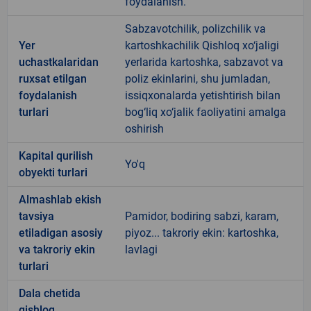
foydalanish.
Sabzavotchilik, polizchilik va
Yer
kartoshkachilik Qishloq xo‘jaligi
uchastkalaridan
yerlarida kartoshka, sabzavot va
ruxsat etilgan
poliz ekinlarini, shu jumladan,
foydalanish
issiqxonalarda yetishtirish bilan
turlari
bog‘liq xo‘jalik faoliyatini amalga
oshirish
Kapital qurilish
Yo'q
obyekti turlari
Almashlab ekish
tavsiya
Pamidor, bodiring sabzi, karam,
etiladigan asosiy
piyoz... takroriy ekin: kartoshka,
va takroriy ekin
lavlagi
turlari
Dala chetida
qishloq