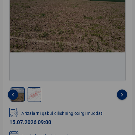
keyboard_arrow_left
keyboard_arrow_right
Item
1
Arizalarni qabul qilishning oxirgi muddati:
of
15.07.2026 09:00
2