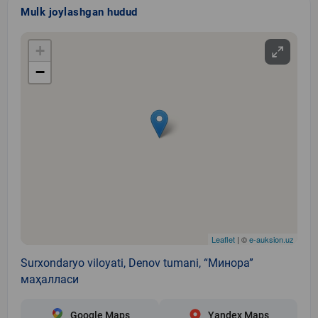
Mulk joylashgan hudud
+
−
Leaflet
| ©
e-auksion.uz
Surxondaryo viloyati, Denov tumani, “Минора”
маҳалласи
Google Maps
Yandex Maps