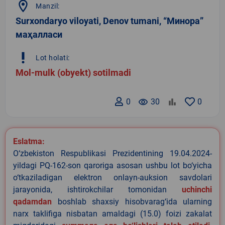
location_on
Manzil:
Surxondaryo viloyati, Denov tumani, “Минора”
маҳалласи
priority_high
Lot holati:
Mol-mulk (obyekt) sotilmadi
0
remove_red_eye
30
0
Eslatma:
O‘zbekiston Respublikasi Prezidentining 19.04.2024-
yildagi PQ-162-son qaroriga asosan ushbu lot bo‘yicha
o‘tkaziladigan elektron onlayn-auksion savdolari
jarayonida, ishtirokchilar tomonidan
uchinchi
qadamdan
boshlab shaxsiy hisobvarag‘ida ularning
narx taklifiga nisbatan amaldagi (15.0) foizi zakalat