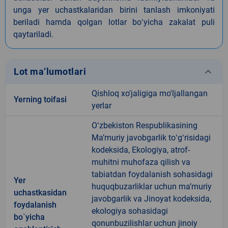
unga yer uchastkalaridan birini tanlash imkoniyati
beriladi hamda qolgan lotlar boʻyicha zakalat puli
qaytariladi.
keyboard_arrow_down
Lot ma’lumotlari
Qishloq xo'jaligiga mo'ljallangan
Yerning toifasi
yerlar
Oʻzbekiston Respublikasining
Maʼmuriy javobgarlik toʻgʻrisidagi
kodeksida, Ekologiya, atrof-
muhitni muhofaza qilish va
tabiatdan foydalanish sohasidagi
Yer
huquqbuzarliklar uchun maʼmuriy
uchastkasidan
javobgarlik va Jinoyat kodeksida,
foydalanish
ekologiya sohasidagi
bo`yicha
qonunbuzilishlar uchun jinoiy