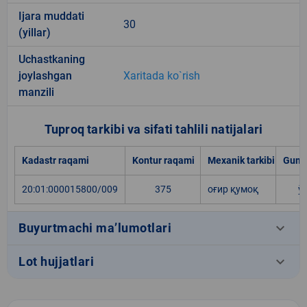
Ijara muddati
30
(yillar)
Uchastkaning
joylashgan
Xaritada ko`rish
manzili
Tuproq tarkibi va sifati tahlili natijalari
Kadastr raqami
Kontur raqami
Mexanik tarkibi
Gumu
20:01:000015800/009
375
оғир қумоқ
ў
keyboard_arrow_down
Buyurtmachi ma’lumotlari
keyboard_arrow_down
Lot hujjatlari