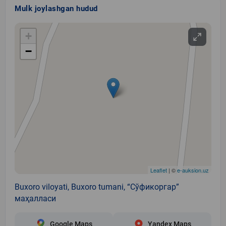
Mulk joylashgan hudud
+
−
Leaflet
| ©
e-auksion.uz
Buxoro viloyati, Buxoro tumani, “Сўфикоргар”
маҳалласи
Google Maps
Yandex Maps