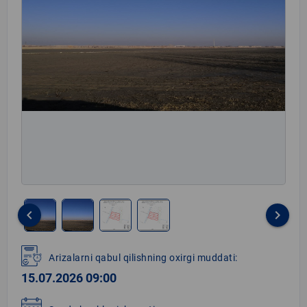
keyboard_arrow_left
keyboard_arrow_right
Item
1
Arizalarni qabul qilishning oxirgi muddati:
of
15.07.2026 09:00
4