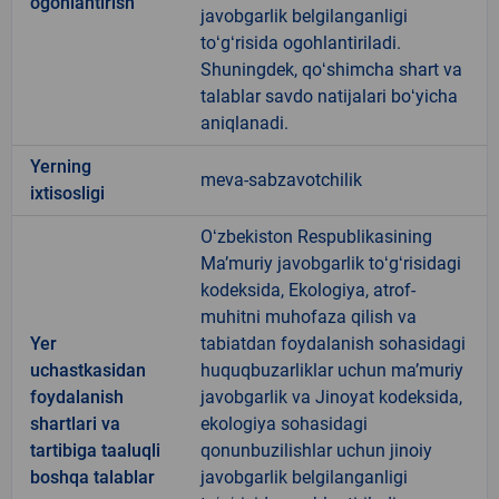
ogohlantirish
javobgarlik belgilanganligi
toʻgʻrisida ogohlantiriladi.
Shuningdek, qoʻshimcha shart va
talablar savdo natijalari boʻyicha
aniqlanadi.
Yerning
meva-sabzavotchilik
ixtisosligi
Oʻzbekiston Respublikasining
Maʼmuriy javobgarlik toʻgʻrisidagi
kodeksida, Ekologiya, atrof-
muhitni muhofaza qilish va
Yer
tabiatdan foydalanish sohasidagi
uchastkasidan
huquqbuzarliklar uchun maʼmuriy
foydalanish
javobgarlik va Jinoyat kodeksida,
shartlari va
ekologiya sohasidagi
tartibiga taaluqli
qonunbuzilishlar uchun jinoiy
boshqa talablar
javobgarlik belgilanganligi