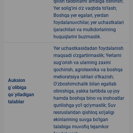
qilish tadbirlarni amalga oshirish;
Yer solig'ini o'z vaqtida to'lash;
Boshqa yer egalari, yerdan
foydalanuvchilar, yer uchastkalari
ijarachilari va mulkdorlarining
huquqlarini buzmaslik.
Yer uchastkasidadan foydalanish
maqsadi o'zgartirmaslik; Yerlarni
sug'orish va ularning zaxini
qochirish, agrotexnika va boshqa
melioratsiya ishlari o'tkazish;
Auksion
O'zboshimchalik bilan egallab
g`olibiga
olinishiga, yakka tartibda uy-joy
qo`yiladigan
hamda boshqa bino va inshoatlar
talablar
qurilishga yo'l qo'ymaslik; Suv
resruslaridan qishloq xo'jaligi
ekinlarining suvga bo'lgan
talabiga muvofiq tejamkor