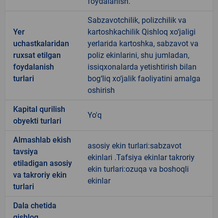
foydalanish.
Sabzavotchilik, polizchilik va
Yer
kartoshkachilik Qishloq xo‘jaligi
uchastkalaridan
yerlarida kartoshka, sabzavot va
ruxsat etilgan
poliz ekinlarini, shu jumladan,
foydalanish
issiqxonalarda yetishtirish bilan
turlari
bog‘liq xo‘jalik faoliyatini amalga
oshirish
Kapital qurilish
Yo'q
obyekti turlari
Almashlab ekish
asosiy ekin turlari:sabzavot
tavsiya
ekinlari .Tafsiya ekinlar takroriy
etiladigan asosiy
ekin turlari:ozuqa va boshoqli
va takroriy ekin
ekinlar
turlari
Dala chetida
qishloq