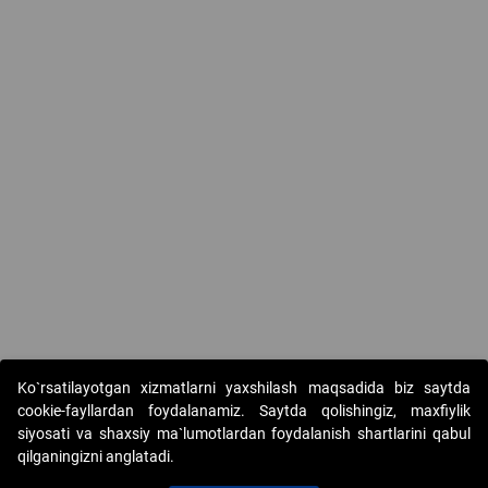
Ko`rsatilayotgan xizmatlarni yaxshilash maqsadida biz saytda
cookie-fayllardan foydalanamiz. Saytda qolishingiz, maxfiylik
siyosati va shaxsiy ma`lumotlardan foydalanish shartlarini qabul
qilganingizni anglatadi.
Copyright © 2017-2026. "Elektron onlayn-auksionlarni