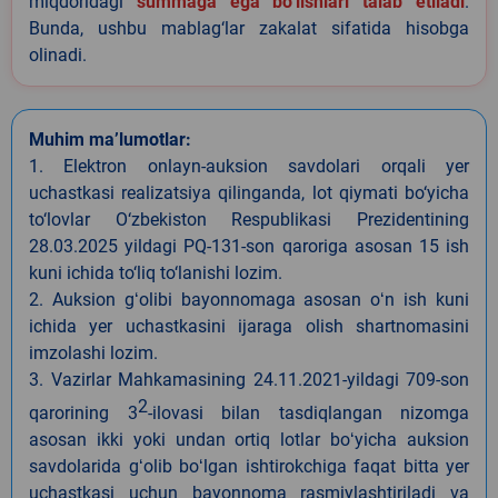
miqdoridagi
summaga ega bo‘lishlari talab etiladi
.
Bunda, ushbu mablag‘lar zakalat sifatida hisobga
olinadi.
Muhim ma’lumotlar:
1. Elektron onlayn-auksion savdolari orqali yer
uchastkasi realizatsiya qilinganda, lot qiymati bo‘yicha
to‘lovlar O‘zbekiston Respublikasi Prezidentining
28.03.2025 yildagi PQ-131-son qaroriga asosan 15 ish
kuni ichida to‘liq to‘lanishi lozim.
2. Auksion gʻolibi bayonnomaga asosan oʻn ish kuni
ichida yer uchastkasini ijaraga olish shartnomasini
imzolashi lozim.
3. Vazirlar Mahkamasining 24.11.2021-yildagi 709-son
2
qarorining 3
-ilovasi bilan tasdiqlangan nizomga
asosan ikki yoki undan ortiq lotlar boʻyicha auksion
savdolarida gʻolib boʻlgan ishtirokchiga faqat bitta yer
uchastkasi uchun bayonnoma rasmiylashtiriladi va