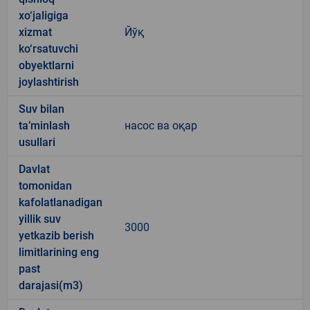
xo‘jaligiga
xizmat
Йўқ
ko‘rsatuvchi
obyektlarni
joylashtirish
Suv bilan
ta’minlash
насос ва оқар
usullari
Davlat
tomonidan
kafolatlanadigan
yillik suv
3000
yetkazib berish
limitlarining eng
past
darajasi(m3)