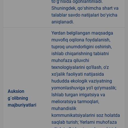
toʻgʻrisida ogohlantiriladi.
Shuningdek, qoʻshimcha shart va
talablar savdo natijalari boʻyicha
aniqlanadi.
Yerdan belgilangan maqsadga
muvofiq oqilona foydalanish,
tuproq unumdorligini oshirish,
ishlab chiqarishning tabiatni
muhofaza qiluvchi
texnologiyalarini qo'llash, o'z
xo'jalik faoliyati natijasida
hududda ekologik vaziyatning
yomonlashuviga yo'l qo'ymaslik;
Auksion
Ishlab turgan irrigatsiya va
g`olibning
melioratsiya tarmoqlari,
majburiyatlari
muhandislik
kommunikatsiyalarini soz holatda
saqlab turish; Yerlarni muhofaza