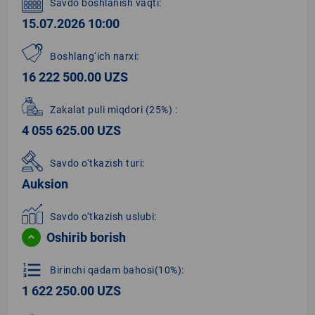
Savdo boshlanish vaqti:
15.07.2026 10:00
Boshlang‘ich narxi:
16 222 500.00 UZS
Zakalat puli miqdori
(25%)
:
4 055 625.00 UZS
Savdo o‘tkazish turi:
Auksion
Savdo o‘tkazish uslubi:
Oshirib borish
format_list_numbered
Birinchi qadam bahosi(10%):
1 622 250.00 UZS