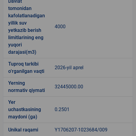
Davlat
tomonidan
kafolatlanadigan
yillik suv
4000
yetkazib berish
limitlarining eng
yuqori
darajasi(m3)
Tuproq tarkibi
2026-yil aprel
o‘rganilgan vaqti
Yerning
32445000.00
normativ qiymati
Yer
uchastkasining
0.2501
maydoni (ga)
Unikal raqami
Y1706207-1023684/009