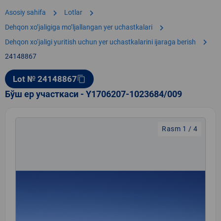
chevron_right
chevron_right
Asosiy sahifa
Lotlar
chevron_right
Dehqon xoʼjaligiga moʼljallangan yer uchastkalari
chevron_right
Dehqon xo‘jaligi yuritish uchun yer uchastkalarini ijaraga berish
24148867
Lot № 24148867
content_copy
Бўш ер участкаси - Y1706207-1023684/009
Rasm 1 / 4