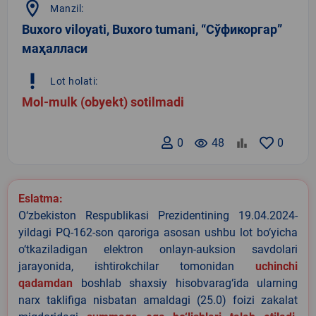
location_on
Manzil:
Buxoro viloyati, Buxoro tumani, “Сўфикоргар”
маҳалласи
priority_high
Lot holati:
Mol-mulk (obyekt) sotilmadi
0
remove_red_eye
48
0
Eslatma:
O‘zbekiston Respublikasi Prezidentining 19.04.2024-
yildagi PQ-162-son qaroriga asosan ushbu lot bo‘yicha
o‘tkaziladigan elektron onlayn-auksion savdolari
jarayonida, ishtirokchilar tomonidan
uchinchi
qadamdan
boshlab shaxsiy hisobvarag‘ida ularning
narx taklifiga nisbatan amaldagi (25.0) foizi zakalat