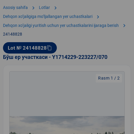
chevron_right
chevron_right
Asosiy sahifa
Lotlar
chevron_right
Dehqon xoʼjaligiga moʼljallangan yer uchastkalari
chevron_right
Dehqon xo‘jaligi yuritish uchun yer uchastkalarini ijaraga berish
24148828
Lot № 24148828
content_copy
Бўш ер участкаси - Y1714229-223227/070
Rasm 1 / 2