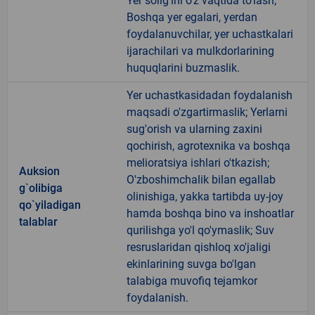
Yer solig'ini o'z vaqtida to'lash;
Boshqa yer egalari, yerdan
foydalanuvchilar, yer uchastkalari
ijarachilari va mulkdorlarining
huquqlarini buzmaslik.
Yer uchastkasidadan foydalanish
maqsadi o'zgartirmaslik; Yerlarni
sug'orish va ularning zaxini
qochirish, agrotexnika va boshqa
melioratsiya ishlari o'tkazish;
Auksion
O'zboshimchalik bilan egallab
g`olibiga
olinishiga, yakka tartibda uy-joy
qo`yiladigan
hamda boshqa bino va inshoatlar
talablar
qurilishga yo'l qo'ymaslik; Suv
resruslaridan qishloq xo'jaligi
ekinlarining suvga bo'lgan
talabiga muvofiq tejamkor
foydalanish.