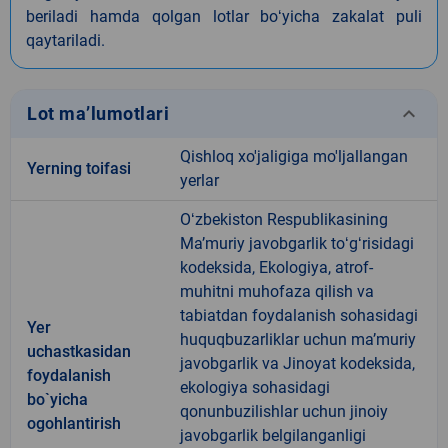
beriladi hamda qolgan lotlar boʻyicha zakalat puli
qaytariladi.
keyboard_arrow_down
Lot ma’lumotlari
Qishloq xo'jaligiga mo'ljallangan
Yerning toifasi
yerlar
Oʻzbekiston Respublikasining
Maʼmuriy javobgarlik toʻgʻrisidagi
kodeksida, Ekologiya, atrof-
muhitni muhofaza qilish va
tabiatdan foydalanish sohasidagi
Yer
huquqbuzarliklar uchun maʼmuriy
uchastkasidan
javobgarlik va Jinoyat kodeksida,
foydalanish
ekologiya sohasidagi
bo`yicha
qonunbuzilishlar uchun jinoiy
ogohlantirish
javobgarlik belgilanganligi