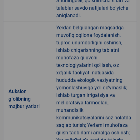
Shuningdek, qoʻshimcha shart va
talablar savdo natijalari boʻyicha
aniqlanadi.
Yerdan belgilangan maqsadga
muvofiq oqilona foydalanish,
tuproq unumdorligini oshirish,
ishlab chiqarishning tabiatni
muhofaza qiluvchi
texnologiyalarini qo'llash, o'z
xo'jalik faoliyati natijasida
hududda ekologik vaziyatning
yomonlashuviga yo'l qo'ymaslik;
Auksion
Ishlab turgan irrigatsiya va
g`olibning
melioratsiya tarmoqlari,
majburiyatlari
muhandislik
kommunikatsiyalarini soz holatda
saqlab turish; Yerlarni muhofaza
qilish tadbirlarni amalga oshirish;