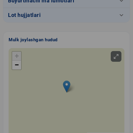
keyboard_arrow_down
Buyurtmachi ma’lumotlari
keyboard_arrow_down
Lot hujjatlari
Mulk joylashgan hudud
+
−