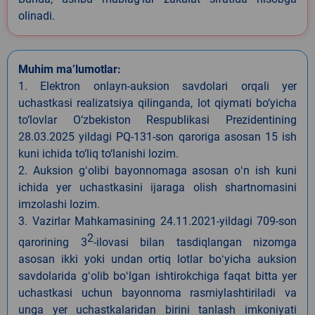
olinadi.
Muhim ma’lumotlar:
1. Elektron onlayn-auksion savdolari orqali yer
uchastkasi realizatsiya qilinganda, lot qiymati bo‘yicha
to‘lovlar O‘zbekiston Respublikasi Prezidentining
28.03.2025 yildagi PQ-131-son qaroriga asosan 15 ish
kuni ichida to‘liq to‘lanishi lozim.
2. Auksion gʻolibi bayonnomaga asosan oʻn ish kuni
ichida yer uchastkasini ijaraga olish shartnomasini
imzolashi lozim.
3. Vazirlar Mahkamasining 24.11.2021-yildagi 709-son
2
qarorining 3
-ilovasi bilan tasdiqlangan nizomga
asosan ikki yoki undan ortiq lotlar boʻyicha auksion
savdolarida gʻolib boʻlgan ishtirokchiga faqat bitta yer
uchastkasi uchun bayonnoma rasmiylashtiriladi va
unga yer uchastkalaridan birini tanlash imkoniyati