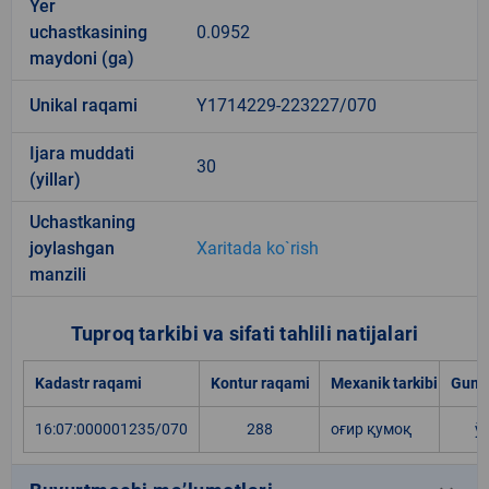
Yer
uchastkasining
0.0952
maydoni (ga)
Unikal raqami
Y1714229-223227/070
Ijara muddati
30
(yillar)
Uchastkaning
joylashgan
Xaritada ko`rish
manzili
Tuproq tarkibi va sifati tahlili natijalari
Kadastr raqami
Kontur raqami
Mexanik tarkibi
Gumu
16:07:000001235/070
288
оғир қумоқ
ў