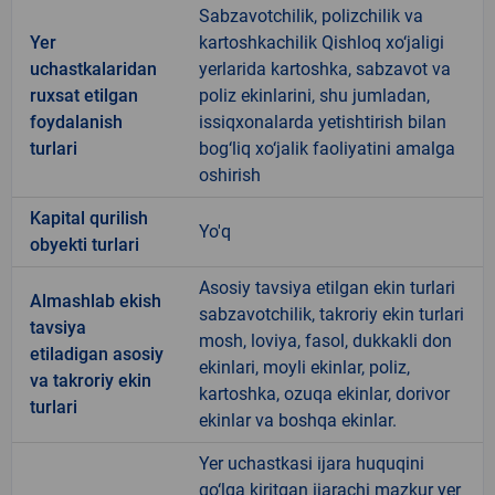
Sabzavotchilik, polizchilik va
Yer
kartoshkachilik Qishloq xo‘jaligi
uchastkalaridan
yerlarida kartoshka, sabzavot va
ruxsat etilgan
poliz ekinlarini, shu jumladan,
foydalanish
issiqxonalarda yetishtirish bilan
turlari
bog‘liq xo‘jalik faoliyatini amalga
oshirish
Kapital qurilish
Yo'q
obyekti turlari
Asosiy tavsiya etilgan ekin turlari
Almashlab ekish
sabzavotchilik, takroriy ekin turlari
tavsiya
mosh, loviya, fasol, dukkakli don
etiladigan asosiy
ekinlari, moyli ekinlar, poliz,
va takroriy ekin
kartoshka, ozuqa ekinlar, dorivor
turlari
ekinlar va boshqa ekinlar.
Yer uchastkasi ijara huquqini
qo‘lga kiritgan ijarachi mazkur yer