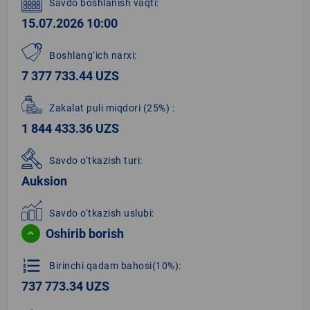
Savdo boshlanish vaqti:
15.07.2026 10:00
Boshlang‘ich narxi:
7 377 733.44 UZS
Zakalat puli miqdori
(25%)
:
1 844 433.36 UZS
Savdo o‘tkazish turi:
Auksion
Savdo o‘tkazish uslubi:
Oshirib borish
format_list_numbered
Birinchi qadam bahosi(10%):
737 773.34 UZS