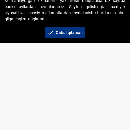
Ko`rsatilayotgan xizmatlarni yaxshilash maqsadida biz saytda
cookie-fayllardan foydalanamiz. Saytda qolishingiz, maxfiylik
siyosati va shaxsiy ma`lumotlardan foydalanish shartlarini qabul
qilganingizni anglatadi.
Copyright © 2017-2026. "Elektron onlayn-auksionlarni
tashkil etish" AJ. Barcha huquqlar himoyalangan
check
Qabul qilaman
To‘lov usullari
Bog‘lanish