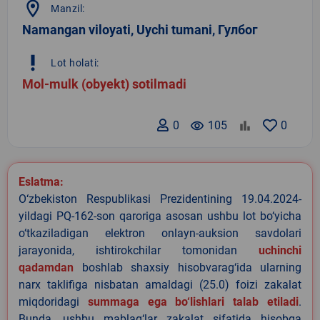
location_on
Manzil:
Namangan viloyati, Uychi tumani, Гулбог
priority_high
Lot holati:
Mol-mulk (obyekt) sotilmadi
0
remove_red_eye
105
0
Eslatma:
O‘zbekiston Respublikasi Prezidentining 19.04.2024-
yildagi PQ-162-son qaroriga asosan ushbu lot bo‘yicha
o‘tkaziladigan elektron onlayn-auksion savdolari
jarayonida, ishtirokchilar tomonidan
uchinchi
qadamdan
boshlab shaxsiy hisobvarag‘ida ularning
narx taklifiga nisbatan amaldagi (25.0) foizi zakalat
miqdoridagi
summaga ega bo‘lishlari talab etiladi
.
Bunda, ushbu mablag‘lar zakalat sifatida hisobga