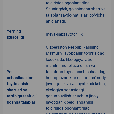
toʻgʻrisida ogohlantiriladi.
Shuningdek, qoʻshimcha shart va
talablar savdo natijalari boʻyicha
aniqlanadi.
Yerning
meva-sabzavotchilik
ixtisosligi
Oʻzbekiston Respublikasining
Maʼmuriy javobgarlik toʻgʻrisidagi
kodeksida, Ekologiya, atrof-
muhitni muhofaza qilish va
Yer
tabiatdan foydalanish sohasidagi
uchastkasidan
huquqbuzarliklar uchun maʼmuriy
foydalanish
javobgarlik va Jinoyat kodeksida,
shartlari va
ekologiya sohasidagi
tartibiga taaluqli
qonunbuzilishlar uchun jinoiy
boshqa talablar
javobgarlik belgilanganligi
toʻgʻrisida ogohlantiriladi.