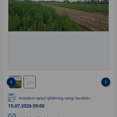
keyboard_arrow_left
keyboard_arrow_right
Item
1
Arizalarni qabul qilishning oxirgi muddati:
of
15.07.2026 09:00
2