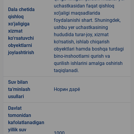
uchastkasidan faqat qishloq
Dala chetida
xo‘jaligi maqsadlarida
qishloq
foydalanishi shart. Shuningdek,
xo‘jaligiga
ushbu yer uchastkasining
xizmat
hududida turar-joy, xizmat
ko‘rsatuvchi
ko‘rsatish, ishlab chiqarish
obyektlarni
obyektlari hamda boshqa turdagi
joylashtirish
bino-inshootlarni qurish va
qurilish ishlarini amalga oshirish
taqiqlanadi.
Suv bilan
ta’minlash
Норин дарё
usullari
Davlat
tomonidan
kafolatlanadigan
yillik suv
1000