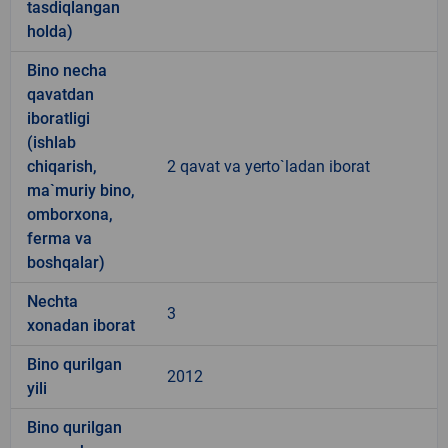
tasdiqlangan
holda)
Bino necha
qavatdan
iboratligi
(ishlab
chiqarish,
2 qavat va yerto`ladan iborat
ma`muriy bino,
omborxona,
ferma va
boshqalar)
Nechta
3
xonadan iborat
Bino qurilgan
2012
yili
Bino qurilgan