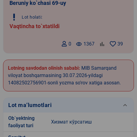
Beruniy ko`chasi 69-uy
priority_high
Lot holati:
Vaqtincha to`xtatildi
0
remove_red_eye
1367
39
Lotning savdodan olinish sababi:
MIB Samarqand
viloyat boshqarmasining 30.07.2026-yildagi
14082502756901-sonli yozma so'rov xatiga asosan.
keyboard_arrow_down
Lot ma’lumotlari
Ob`yektning
Хизмат кўрсатиш
faoliyat turi