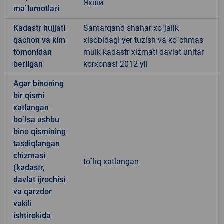
Яхши
ma`lumotlari
Kadastr hujjati
Samarqand shahar xo`jalik
qachon va kim
xisobidagi yer tuzish va ko`chmas
tomonidan
mulk kadastr xizmati davlat unitar
berilgan
korxonasi 2012 yil
Agar binoning
bir qismi
xatlangan
bo`lsa ushbu
bino qismining
tasdiqlangan
chizmasi
to`liq xatlangan
(kadastr,
davlat ijrochisi
va qarzdor
vakili
ishtirokida