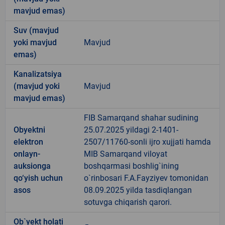
mavjud emas)
Suv (mavjud
yoki mavjud
Mavjud
emas)
Kanalizatsiya
(mavjud yoki
Mavjud
mavjud emas)
FIB Samarqand shahar sudining
Obyektni
25.07.2025 yildagi 2-1401-
elektron
2507/11760-sonli ijro xujjati hamda
onlayn-
MIB Samarqand viloyat
auksionga
boshqarmasi boshlig`ining
qo‘yish uchun
o`rinbosari F.A.Fayziyev tomonidan
asos
08.09.2025 yilda tasdiqlangan
sotuvga chiqarish qarori.
Ob`yekt holati