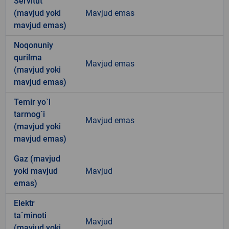
Servitut
(mavjud yoki
Mavjud emas
mavjud emas)
Noqonuniy
qurilma
Mavjud emas
(mavjud yoki
mavjud emas)
Temir yo`l
tarmog`i
Mavjud emas
(mavjud yoki
mavjud emas)
Gaz (mavjud
yoki mavjud
Mavjud
emas)
Elektr
ta`minoti
Mavjud
(mavjud yoki