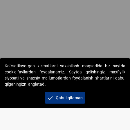
Ko`rsatilayotgan xizmatlarni yaxshilash maqsadida biz saytda
cookie-fayllardan foydalanamiz. Saytda qolishingiz, maxfiylik
siyosati va shaxsiy ma`lumotlardan foydalanish shartlarini qabul
qilganingizni anglatadi.
Copyright © 2017-2026. "Elektron onlayn-auksionlarni
tashkil etish" AJ. Barcha huquqlar himoyalangan
check
Qabul qilaman