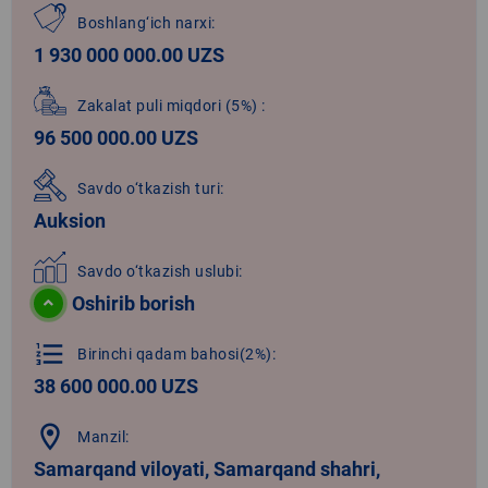
Boshlang‘ich narxi:
1 930 000 000.00 UZS
Zakalat puli miqdori
(5%)
:
96 500 000.00 UZS
Savdo o‘tkazish turi:
Auksion
Savdo o‘tkazish uslubi:
Oshirib borish
format_list_numbered
Birinchi qadam bahosi(2%):
38 600 000.00 UZS
location_on
Manzil:
Samarqand viloyati, Samarqand shahri,