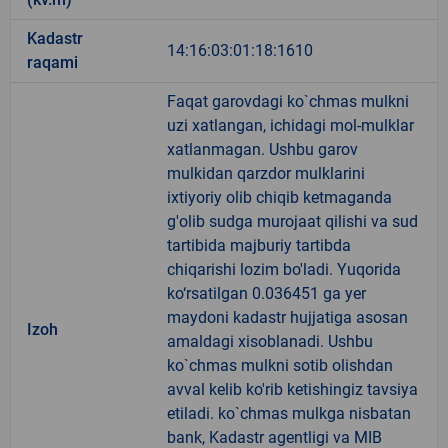
Kadastr
14:16:03:01:18:1610
raqami
Faqat garovdagi ko`chmas mulkni
uzi xatlangan, ichidagi mol-mulklar
xatlanmagan. Ushbu garov
mulkidan qarzdor mulklarini
ixtiyoriy olib chiqib ketmaganda
g'olib sudga murojaat qilishi va sud
tartibida majburiy tartibda
chiqarishi lozim bo'ladi. Yuqorida
ko‘rsatilgan 0.036451 ga yer
maydoni kadastr hujjatiga asosan
Izoh
amaldagi xisoblanadi. Ushbu
ko`chmas mulkni sotib olishdan
avval kelib ko'rib ketishingiz tavsiya
etiladi. ko`chmas mulkga nisbatan
bank, Kadastr agentligi va MIB