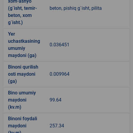
xom-ashyo
(g`isht, temir-
beton, pishiq g`isht, pilita
beton, xom
g`isht.)
Yer
uchastkasining
0.036451
umumiy
maydoni (ga)
Binoni qurilish
osti maydoni
0.009964
(ga)
Bino umumiy
maydoni
99.64
(kv.m)
Binoni foydali
maydoni
257.34
(kv.m)