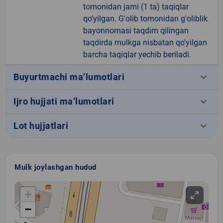
tomonidan jami (1 ta) taqiqlar
qo’yilgan. G'olib tomonidan g'oliblik
bayonnomasi taqdim qilingan
taqdirda mulkga nisbatan qo'yilgan
barcha taqiqlar yechib beriladi.
keyboard_arrow_down
Buyurtmachi ma’lumotlari
keyboard_arrow_down
Ijro hujjati ma’lumotlari
keyboard_arrow_down
Lot hujjatlari
Mulk joylashgan hudud
+
−