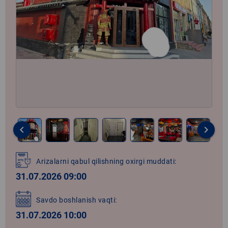
keyboard_arrow_left
keyboard_arrow_right
Item
1
Arizalarni qabul qilishning oxirgi muddati:
of
31.07.2026 09:00
8
Savdo boshlanish vaqti:
31.07.2026 10:00