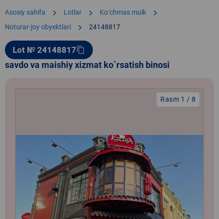
chevron_right
chevron_right
chevron_right
Asosiy sahifa
Lotlar
Koʻchmas mulk
chevron_right
Noturar-joy obyektlari
24148817
Lot № 24148817
content_copy
savdo va maishiy xizmat ko`rsatish binosi
Rasm 1 / 8