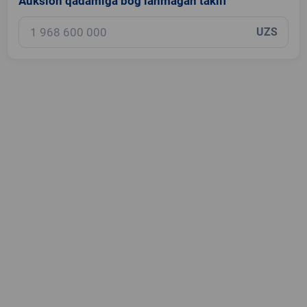
Auksion qadamiga bog‘lanmagan taklif
UZS